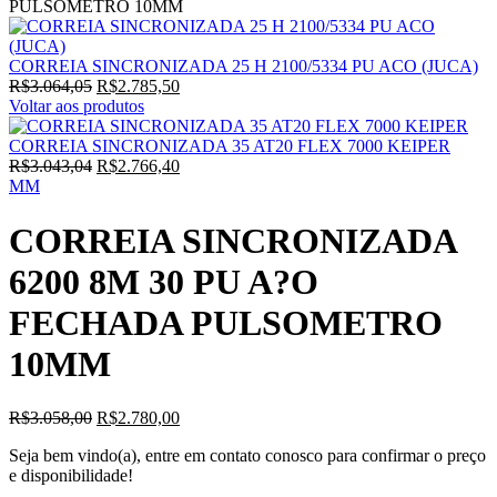
PULSOMETRO 10MM
CORREIA SINCRONIZADA 25 H 2100/5334 PU ACO (JUCA)
O
O
R$
3.064,05
R$
2.785,50
preço
preço
Voltar aos produtos
original
atual
era:
é:
CORREIA SINCRONIZADA 35 AT20 FLEX 7000 KEIPER
R$3.064,05.
O
R$2.785,50.
O
R$
3.043,04
R$
2.766,40
preço
preço
MM
original
atual
era:
é:
CORREIA SINCRONIZADA
R$3.043,04.
R$2.766,40.
6200 8M 30 PU A?O
FECHADA PULSOMETRO
10MM
O
O
R$
3.058,00
R$
2.780,00
preço
preço
Seja bem vindo(a), entre em contato conosco para confirmar o preço
original
atual
e disponibilidade!
era:
é:
R$3.058,00.
R$2.780,00.