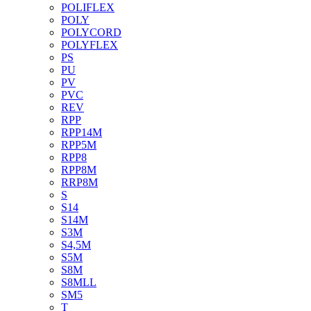
POLIFLEX
POLY
POLYCORD
POLYFLEX
PS
PU
PV
PVC
REV
RPP
RPP14M
RPP5M
RPP8
RPP8M
RRP8M
S
S14
S14M
S3M
S4,5M
S5M
S8M
S8MLL
SM5
T