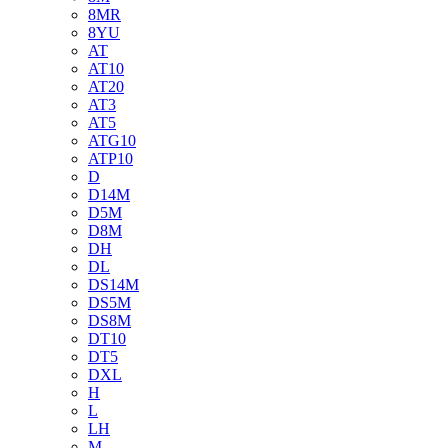
8MR
8YU
AT
AT10
AT20
AT3
AT5
ATG10
ATP10
D
D14M
D5M
D8M
DH
DL
DS14M
DS5M
DS8M
DT10
DT5
DXL
H
L
LH
M