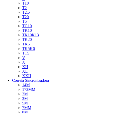
T10
T2
T2,5
T20
T5
TG10
TK10
TK10K13
TK20
TK5
TK5K6
TT5
V
X
XH
XL
XXH
Correia Sincronizadora
14M
173MM
2M
3M
5M
7MM
8M