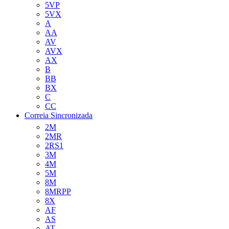
5VP
5VX
A
AA
AV
AVX
AX
B
BB
BX
C
CC
Correia Sincronizada
2M
2MR
2RS1
3M
4M
5M
8M
8MRPP
8X
AF
AS
AT