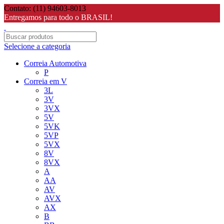
Contato: (11) 94603-8013
Entregamos para todo o BRASIL!
Selecione a categoria
Correia Automotiva
P
Correia em V
3L
3V
3VX
5V
5VK
5VP
5VX
8V
8VX
A
AA
AV
AVX
AX
B