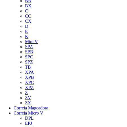
BB
BX
C
CC
CX
D
E
K
Mini V
SPA
SPB
SPC
SPZ
TB
XPA
XPB
XPC
XPZ
Z
ZV
ZX
Correia Mageadora
Correia Micro V
DPL
EPJ