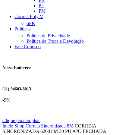
PK
PL
PM
Correia Poly V
6PK
Políticas
Política de Privacidade
Política de Troca e Devolução
Fale Conosco
Nosso Endereço
(11) 94603-8013
-9%
Clique para ampliar
Início
Shop
Correia Sincronizada
8M
CORREIA
SINCRONIZADA 6200 8M 30 PU A?O FECHADA