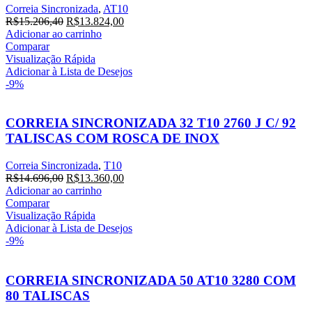
Correia Sincronizada
,
AT10
O
O
R$
15.206,40
R$
13.824,00
preço
preço
Adicionar ao carrinho
original
atual
Comparar
era:
é:
Visualização Rápida
R$15.206,40.
R$13.824,00.
Adicionar à Lista de Desejos
-9%
CORREIA SINCRONIZADA 32 T10 2760 J C/ 92
TALISCAS COM ROSCA DE INOX
Correia Sincronizada
,
T10
O
O
R$
14.696,00
R$
13.360,00
preço
preço
Adicionar ao carrinho
original
atual
Comparar
era:
é:
Visualização Rápida
R$14.696,00.
R$13.360,00.
Adicionar à Lista de Desejos
-9%
CORREIA SINCRONIZADA 50 AT10 3280 COM
80 TALISCAS