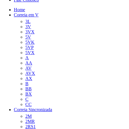
Home
Correia em V
3L
3V
3VX
5V
5VK
5VP
5VX
A
AA
AV
AVX
AX
B
BB
BX
C
CC
Correia Sincronizada
2M
2MR
2RS1