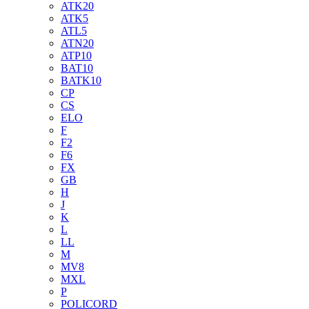
ATK20
ATK5
ATL5
ATN20
ATP10
BAT10
BATK10
CP
CS
ELO
F
F2
F6
FX
GB
H
J
K
L
LL
M
MV8
MXL
P
POLICORD