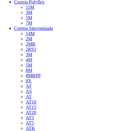
Correia Polyflex
11M
3M
5M
7M
Correia Sincronizada
14M
2M
2MR
2RS1
3M
4M
5M
8M
8MRPP
8X
AF
AS
AT
AT10
AT15
AT20
AT3
AT5
ATK