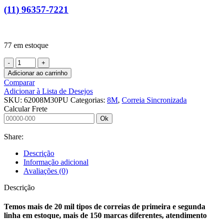
(11) 96357-7221
77 em estoque
CORREIA
SINCRONIZADA
Adicionar ao carrinho
6200
Comparar
8M
Adicionar à Lista de Desejos
30
SKU:
62008M30PU
Categorias:
8M
,
Correia Sincronizada
PU
Calcular Frete
A?
Ok
O
FECHADA
Share:
PULSOMETRO
10MM
Descrição
quantidade
Informação adicional
Avaliações (0)
Descrição
Temos mais de 20 mil tipos de correias de primeira e segunda
linha em estoque, mais de 150 marcas diferentes, atendimento