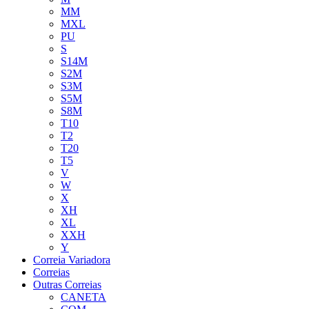
MM
MXL
PU
S
S14M
S2M
S3M
S5M
S8M
T10
T2
T20
T5
V
W
X
XH
XL
XXH
Y
Correia Variadora
Correias
Outras Correias
CANETA