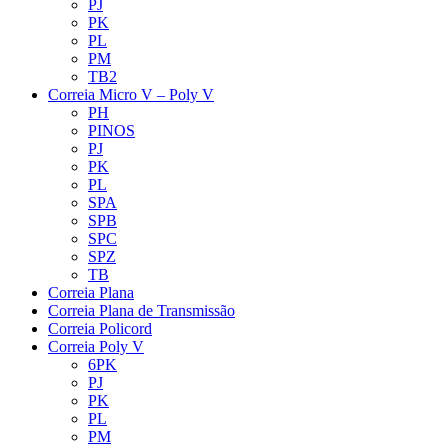
PJ
PK
PL
PM
TB2
Correia Micro V – Poly V
PH
PINOS
PJ
PK
PL
SPA
SPB
SPC
SPZ
TB
Correia Plana
Correia Plana de Transmissão
Correia Policord
Correia Poly V
6PK
PJ
PK
PL
PM