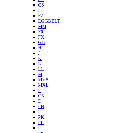
CS
F
F2
EGGBELT
MM
F6
FX
GB
H
J
K
L
LL
M
MV8
MXL
P
CX
D
PH
PJ
PK
PL
PJ