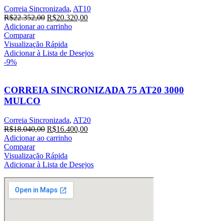
Correia Sincronizada
,
AT10
O
O
R$
22.352,00
R$
20.320,00
preço
preço
Adicionar ao carrinho
original
atual
Comparar
era:
é:
Visualização Rápida
R$22.352,00.
R$20.320,00.
Adicionar à Lista de Desejos
-9%
CORREIA SINCRONIZADA 75 AT20 3000
MULCO
Correia Sincronizada
,
AT20
O
O
R$
18.040,00
R$
16.400,00
preço
preço
Adicionar ao carrinho
original
atual
Comparar
era:
é:
Visualização Rápida
R$18.040,00.
R$16.400,00.
Adicionar à Lista de Desejos