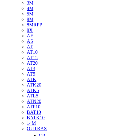
3M
4M
5M
8M
8MRPP
8X
AF
AS
AT
AT10
AT15
AT20
AT3
AT5
ATK
ATK20
ATK5
ATL5
ATN20
ATP10
BAT10
BATK10
14M
OUTRAS
CP