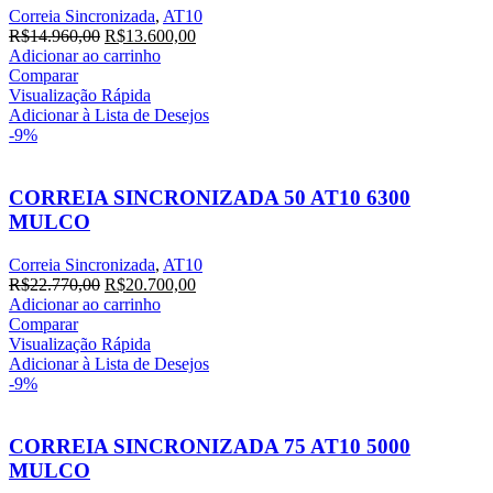
Correia Sincronizada
,
AT10
O
O
R$
14.960,00
R$
13.600,00
preço
preço
Adicionar ao carrinho
original
atual
Comparar
era:
é:
Visualização Rápida
R$14.960,00.
R$13.600,00.
Adicionar à Lista de Desejos
-9%
CORREIA SINCRONIZADA 50 AT10 6300
MULCO
Correia Sincronizada
,
AT10
O
O
R$
22.770,00
R$
20.700,00
preço
preço
Adicionar ao carrinho
original
atual
Comparar
era:
é:
Visualização Rápida
R$22.770,00.
R$20.700,00.
Adicionar à Lista de Desejos
-9%
CORREIA SINCRONIZADA 75 AT10 5000
MULCO