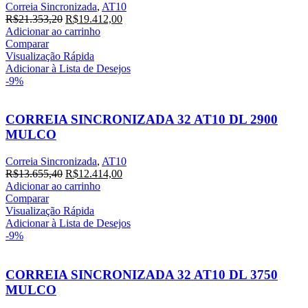
Correia Sincronizada
,
AT10
O
O
R$
21.353,20
R$
19.412,00
preço
preço
Adicionar ao carrinho
original
atual
Comparar
era:
é:
Visualização Rápida
R$21.353,20.
R$19.412,00.
Adicionar à Lista de Desejos
-9%
CORREIA SINCRONIZADA 32 AT10 DL 2900
MULCO
Correia Sincronizada
,
AT10
O
O
R$
13.655,40
R$
12.414,00
preço
preço
Adicionar ao carrinho
original
atual
Comparar
era:
é:
Visualização Rápida
R$13.655,40.
R$12.414,00.
Adicionar à Lista de Desejos
-9%
CORREIA SINCRONIZADA 32 AT10 DL 3750
MULCO