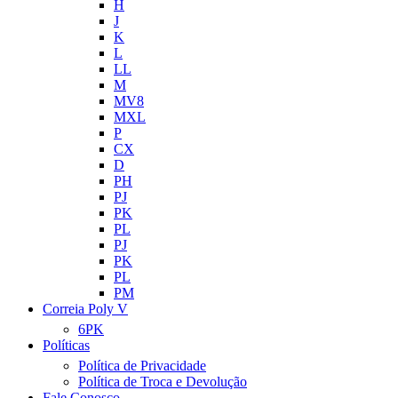
H
J
K
L
LL
M
MV8
MXL
P
CX
D
PH
PJ
PK
PL
PJ
PK
PL
PM
Correia Poly V
6PK
Políticas
Política de Privacidade
Política de Troca e Devolução
Fale Conosco