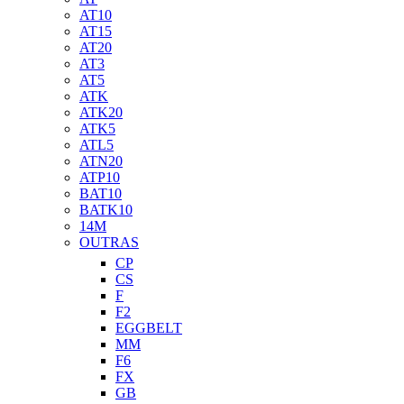
AT10
AT15
AT20
AT3
AT5
ATK
ATK20
ATK5
ATL5
ATN20
ATP10
BAT10
BATK10
14M
OUTRAS
CP
CS
F
F2
EGGBELT
MM
F6
FX
GB