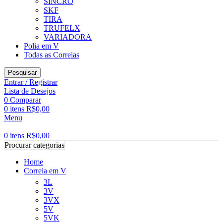
SINCRO
SKF
TIRA
TRUFELX
VARIADORA
Polia em V
Todas as Correias
Pesquisar
Entrar / Registrar
Lista de Desejos
0
Comparar
0
itens
R$
0,00
Menu
0
itens
R$
0,00
Procurar categorias
Home
Correia em V
3L
3V
3VX
5V
5VK