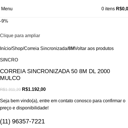
Menu
0
itens
R$
0,
-9%
Clique para ampliar
Início
Shop
Correia Sincronizada
8M
Voltar aos produtos
SINCRO
CORREIA SINCRONIZADA 50 8M DL 2000
MULCO
R$
1.192,00
R$
1.311,20
Seja bem vindo(a), entre em contato conosco para confirmar o
preço e disponibilidade!
(11) 96357-7221