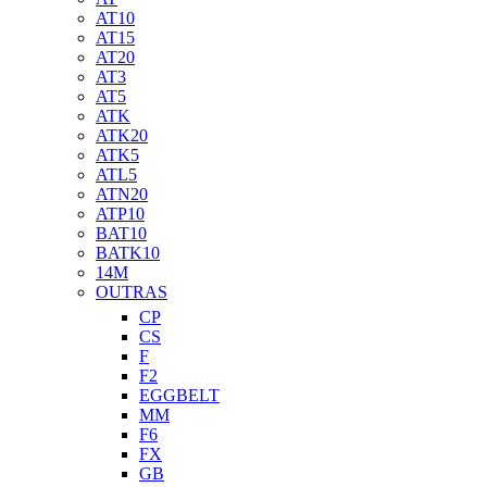
AT10
AT15
AT20
AT3
AT5
ATK
ATK20
ATK5
ATL5
ATN20
ATP10
BAT10
BATK10
14M
OUTRAS
CP
CS
F
F2
EGGBELT
MM
F6
FX
GB