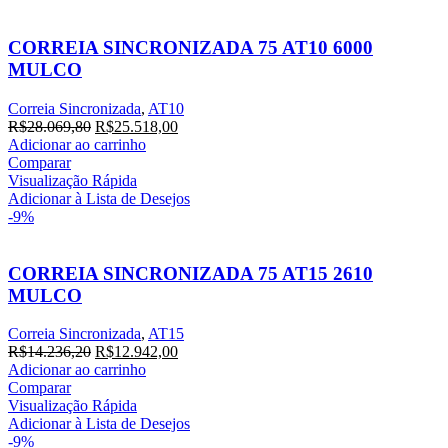
CORREIA SINCRONIZADA 75 AT10 6000
MULCO
Correia Sincronizada
,
AT10
O
O
R$
28.069,80
R$
25.518,00
preço
preço
Adicionar ao carrinho
original
atual
Comparar
era:
é:
Visualização Rápida
R$28.069,80.
R$25.518,00.
Adicionar à Lista de Desejos
-9%
CORREIA SINCRONIZADA 75 AT15 2610
MULCO
Correia Sincronizada
,
AT15
O
O
R$
14.236,20
R$
12.942,00
preço
preço
Adicionar ao carrinho
original
atual
Comparar
era:
é:
Visualização Rápida
R$14.236,20.
R$12.942,00.
Adicionar à Lista de Desejos
-9%