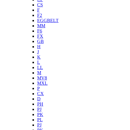
CS
F
F2
EGGBELT
MM
F6
FX
GB
H
J
K
L
LL
M
MV8
MXL
P
CX
D
PH
PJ
PK
PL
PJ