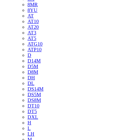
8MR
8YU
AT
AT10
AT20
AT3
AT5
ATG10
ATP10
D
D14M
D5M
D8M
DH
DL
DS14M
DS5M
DS8M
DT10
DT5
DXL
H
L
LH
M