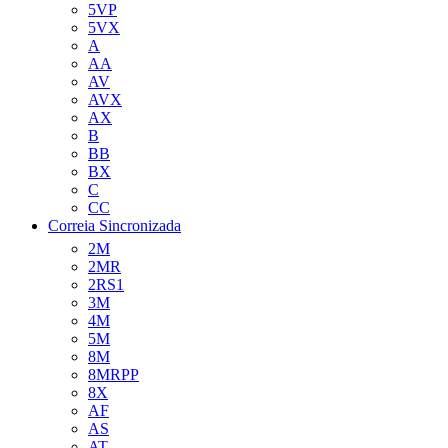
5VP
5VX
A
AA
AV
AVX
AX
B
BB
BX
C
CC
Correia Sincronizada
2M
2MR
2RS1
3M
4M
5M
8M
8MRPP
8X
AF
AS
AT