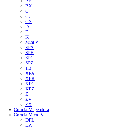
BB
BX
C
CC
CX
D
E
K
Mini V
SPA
SPB
SPC
SPZ
TB
XPA
XPB
XPC
XPZ
Z
ZV
ZX
Correia Mageadora
Correia Micro V
DPL
EPJ