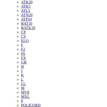
ATK20
ATK5
ATL5
ATN20
ATP10
BAT10
BATK10
CP
CS
ELO
F
F2
F6
FX
GB
H
J
K
L
LL
M
MV8
MXL
P
POLICORD