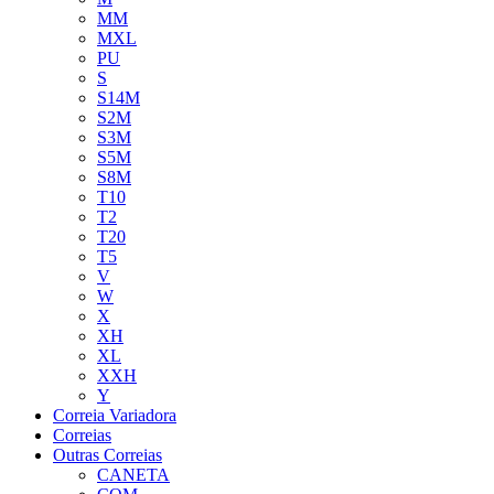
MM
MXL
PU
S
S14M
S2M
S3M
S5M
S8M
T10
T2
T20
T5
V
W
X
XH
XL
XXH
Y
Correia Variadora
Correias
Outras Correias
CANETA