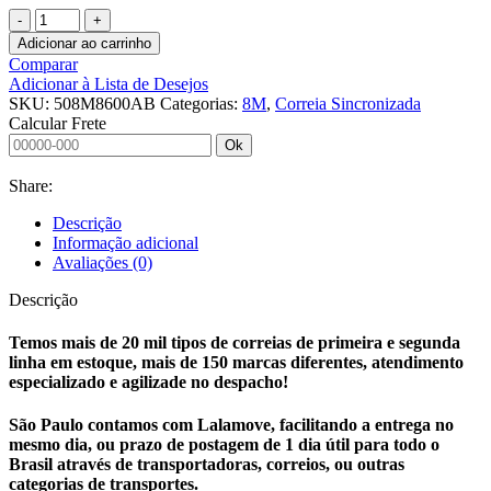
CORREIA
SINCRONIZADA
Adicionar ao carrinho
50
Comparar
8M
Adicionar à Lista de Desejos
8600
SKU:
508M8600AB
Categorias:
8M
,
Correia Sincronizada
ABERTA
Calcular Frete
quantidade
Ok
Share:
Descrição
Informação adicional
Avaliações (0)
Descrição
Temos mais de 20 mil tipos de correias de primeira e segunda
linha em estoque, mais de 150 marcas diferentes, atendimento
especializado e agilizade no despacho!
São Paulo contamos com Lalamove, facilitando a entrega no
mesmo dia, ou prazo de postagem de 1 dia útil para todo o
Brasil através de transportadoras, correios, ou outras
categorias de transportes.