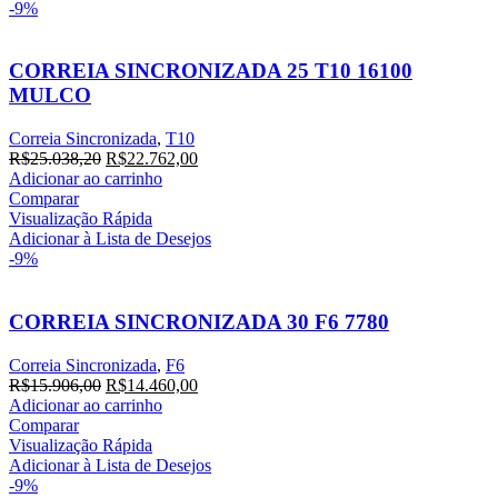
-9%
CORREIA SINCRONIZADA 25 T10 16100
MULCO
Correia Sincronizada
,
T10
O
O
R$
25.038,20
R$
22.762,00
preço
preço
Adicionar ao carrinho
original
atual
Comparar
era:
é:
Visualização Rápida
R$25.038,20.
R$22.762,00.
Adicionar à Lista de Desejos
-9%
CORREIA SINCRONIZADA 30 F6 7780
Correia Sincronizada
,
F6
O
O
R$
15.906,00
R$
14.460,00
preço
preço
Adicionar ao carrinho
original
atual
Comparar
era:
é:
Visualização Rápida
R$15.906,00.
R$14.460,00.
Adicionar à Lista de Desejos
-9%