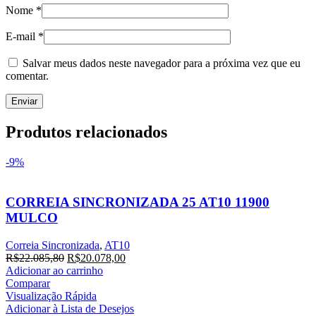
Nome
*
E-mail
*
Salvar meus dados neste navegador para a próxima vez que eu
comentar.
Produtos relacionados
-9%
CORREIA SINCRONIZADA 25 AT10 11900
MULCO
Correia Sincronizada
,
AT10
O
O
R$
22.085,80
R$
20.078,00
preço
preço
Adicionar ao carrinho
original
atual
Comparar
era:
é:
Visualização Rápida
R$22.085,80.
R$20.078,00.
Adicionar à Lista de Desejos