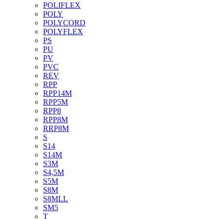
POLIFLEX
POLY
POLYCORD
POLYFLEX
PS
PU
PV
PVC
REV
RPP
RPP14M
RPP5M
RPP8
RPP8M
RRP8M
S
S14
S14M
S3M
S4,5M
S5M
S8M
S8MLL
SM5
T