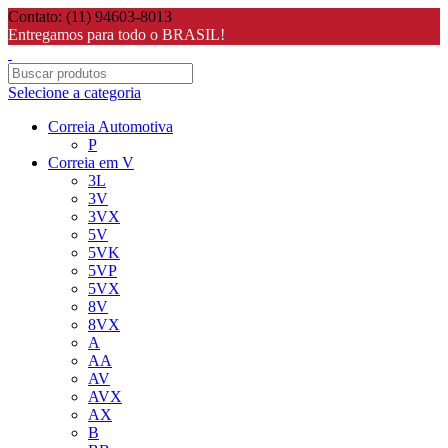
Contato: (11) 94603-8013
Entregamos para todo o BRASIL!
Selecione a categoria
Correia Automotiva
P
Correia em V
3L
3V
3VX
5V
5VK
5VP
5VX
8V
8VX
A
AA
AV
AVX
AX
B