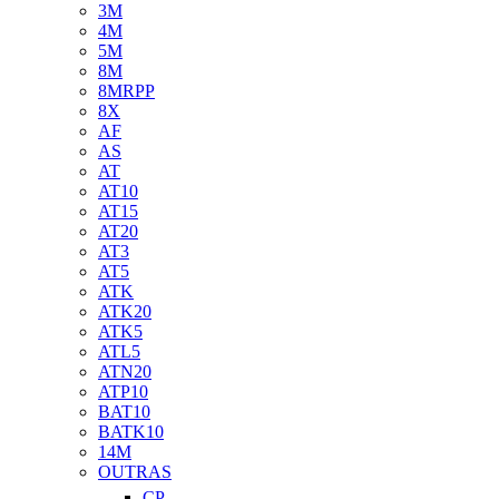
3M
4M
5M
8M
8MRPP
8X
AF
AS
AT
AT10
AT15
AT20
AT3
AT5
ATK
ATK20
ATK5
ATL5
ATN20
ATP10
BAT10
BATK10
14M
OUTRAS
CP