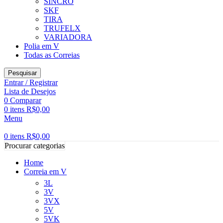
SINCRO
SKF
TIRA
TRUFELX
VARIADORA
Polia em V
Todas as Correias
Pesquisar
Entrar / Registrar
Lista de Desejos
0
Comparar
0
itens
R$
0,00
Menu
0
itens
R$
0,00
Procurar categorias
Home
Correia em V
3L
3V
3VX
5V
5VK