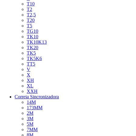
T10
T2
T2,5
T20
T5
TG10
TK10
TK10K13
TK20
TK5
TK5K6
TT5
V
X
XH
XL
XXH
Correia Sincronizadora
14M
173MM
2M
3M
5M
7MM
8M