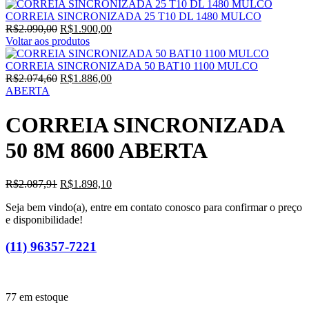
CORREIA SINCRONIZADA 25 T10 DL 1480 MULCO
O
O
R$
2.090,00
R$
1.900,00
preço
preço
Voltar aos produtos
original
atual
era:
é:
CORREIA SINCRONIZADA 50 BAT10 1100 MULCO
R$2.090,00.
O
R$1.900,00.
O
R$
2.074,60
R$
1.886,00
preço
preço
ABERTA
original
atual
era:
é:
CORREIA SINCRONIZADA
R$2.074,60.
R$1.886,00.
50 8M 8600 ABERTA
O
O
R$
2.087,91
R$
1.898,10
preço
preço
Seja bem vindo(a), entre em contato conosco para confirmar o preço
original
atual
e disponibilidade!
era:
é:
R$2.087,91.
R$1.898,10.
(11) 96357-7221
77 em estoque