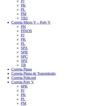
PJ
PK
PL
PM
TB2
Correia Micro V – Poly V
PH
PINOS
PJ
PK
PL
SPA
SPB
SPC
SPZ
TB
Correia Plana
Correia Plana de Transmissão
Correia Policord
Correia Poly V
6PK
PJ
PK
PL
PM