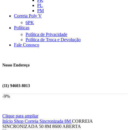
PK
PL
PM
Correia Poly V
6PK
Políticas
Política de Privacidade
Política de Troca e Devolução
Fale Conosco
Nosso Endereço
(11) 94603-8013
-9%
Clique para ampliar
Início
Shop
Correia Sincronizada
8M
CORREIA
SINCRONIZADA 50 8M 8600 ABERTA