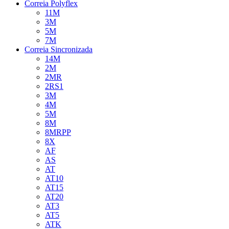
Correia Polyflex
11M
3M
5M
7M
Correia Sincronizada
14M
2M
2MR
2RS1
3M
4M
5M
8M
8MRPP
8X
AF
AS
AT
AT10
AT15
AT20
AT3
AT5
ATK