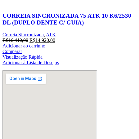
CORREIA SINCRONIZADA 75 ATK 10 K6/2530
DL (DUPLO DENTE C/ GUIA)
Correia Sincronizada
,
ATK
O
O
R$
16.412,00
R$
14.920,00
preço
preço
Adicionar ao carrinho
original
atual
Comparar
era:
é:
Visualização Rápida
R$16.412,00.
R$14.920,00.
Adicionar à Lista de Desejos