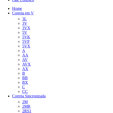
Home
Correia em V
3L
3V
3VX
5V
5VK
5VP
5VX
A
AA
AV
AVX
AX
B
BB
BX
C
CC
Correia Sincronizada
2M
2MR
2RS1