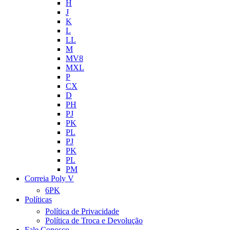
H
J
K
L
LL
M
MV8
MXL
P
CX
D
PH
PJ
PK
PL
PJ
PK
PL
PM
Correia Poly V
6PK
Políticas
Política de Privacidade
Política de Troca e Devolução
Fale Conosco