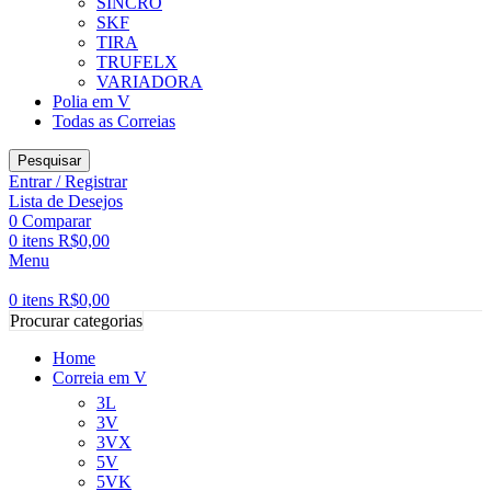
SINCRO
SKF
TIRA
TRUFELX
VARIADORA
Polia em V
Todas as Correias
Pesquisar
Entrar / Registrar
Lista de Desejos
0
Comparar
0
itens
R$
0,00
Menu
0
itens
R$
0,00
Procurar categorias
Home
Correia em V
3L
3V
3VX
5V
5VK