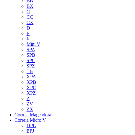
BB
BX
C
CC
CX
D
E
K
Mini V
SPA
SPB
SPC
SPZ
TB
XPA
XPB
XPC
XPZ
Z
ZV
ZX
Correia Mageadora
Correia Micro V
DPL
EPJ