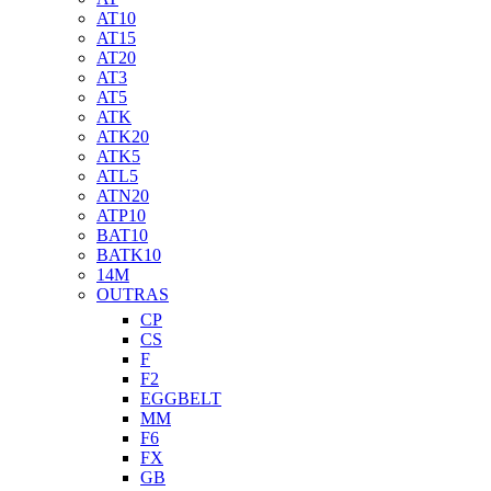
AT10
AT15
AT20
AT3
AT5
ATK
ATK20
ATK5
ATL5
ATN20
ATP10
BAT10
BATK10
14M
OUTRAS
CP
CS
F
F2
EGGBELT
MM
F6
FX
GB