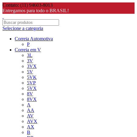
Contato: (11) 94603-8013
Entregamos para todo o BRASIL!
Selecione a categoria
Correia Automotiva
P
Correia em V
3L
3V
3VX
5V
5VK
5VP
5VX
8V
8VX
A
AA
AV
AVX
AX
B