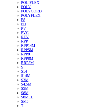
POLIFLEX
POLY
POLYCORD
POLYFLEX
PS
PU
PV
PVC
REV
RPP
RPP14M
RPP5M
RPP8
RPP8M
RRP8M
S
S14
S14M
S3M
S4,5M
S5M
S8M
S8MLL
SM5
T