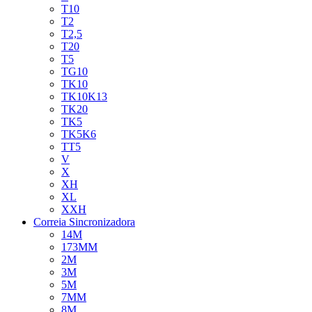
T10
T2
T2,5
T20
T5
TG10
TK10
TK10K13
TK20
TK5
TK5K6
TT5
V
X
XH
XL
XXH
Correia Sincronizadora
14M
173MM
2M
3M
5M
7MM
8M