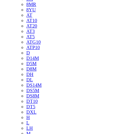
8MR
8YU
AT
AT10
AT20
AT3
AT5
ATG10
ATP10
D
D14M
D5M
D8M
DH
DL
DS14M
DS5M
DS8M
DT10
DT5
DXL
H
L
LH
M