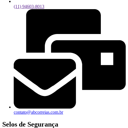
(11) 94603-8013
contato@abcorreias.com.br
Selos de Segurança