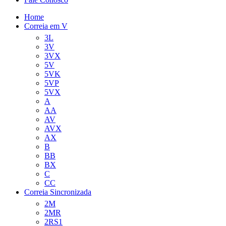
Home
Correia em V
3L
3V
3VX
5V
5VK
5VP
5VX
A
AA
AV
AVX
AX
B
BB
BX
C
CC
Correia Sincronizada
2M
2MR
2RS1