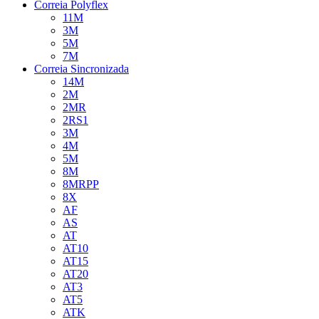
Correia Polyflex
11M
3M
5M
7M
Correia Sincronizada
14M
2M
2MR
2RS1
3M
4M
5M
8M
8MRPP
8X
AF
AS
AT
AT10
AT15
AT20
AT3
AT5
ATK