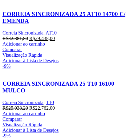
CORREIA SINCRONIZADA 25 AT10 14700 C/
EMENDA
Correia Sincronizada
,
AT10
O
O
R$
32.381,80
R$
29.438,00
preço
preço
Adicionar ao carrinho
original
atual
Comparar
era:
é:
Visualização Rápida
R$32.381,80.
R$29.438,00.
Adicionar à Lista de Desejos
-9%
CORREIA SINCRONIZADA 25 T10 16100
MULCO
Correia Sincronizada
,
T10
O
O
R$
25.038,20
R$
22.762,00
preço
preço
Adicionar ao carrinho
original
atual
Comparar
era:
é:
Visualização Rápida
R$25.038,20.
R$22.762,00.
Adicionar à Lista de Desejos
-9%