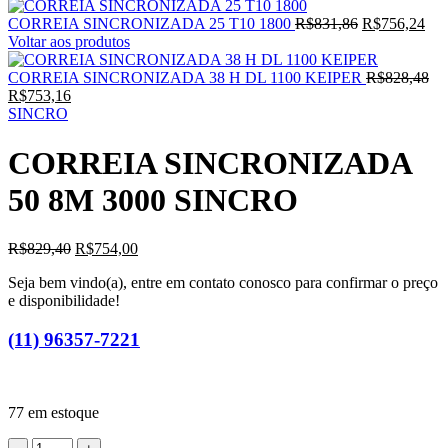
O
O
CORREIA SINCRONIZADA 25 T10 1800
R$
831,86
R$
756,24
preço
pre
Voltar aos produtos
original
atua
era:
é:
O
CORREIA SINCRONIZADA 38 H DL 1100 KEIPER
R$
828,48
O
R$831,86.
R$7
pr
R$
753,16
preço
ori
SINCRO
atual
era
é:
R$
CORREIA SINCRONIZADA
R$753,16.
50 8M 3000 SINCRO
O
O
R$
829,40
R$
754,00
preço
preço
Seja bem vindo(a), entre em contato conosco para confirmar o preço
original
atual
e disponibilidade!
era:
é:
R$829,40.
R$754,00.
(11) 96357-7221
77 em estoque
CORREIA