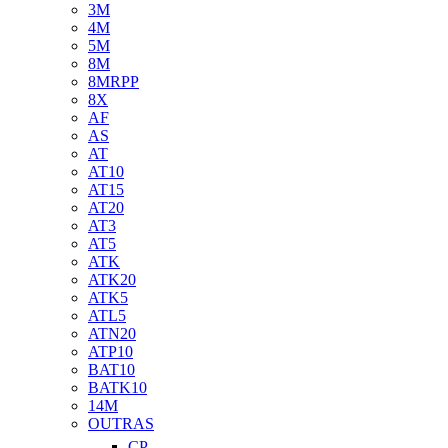
3M
4M
5M
8M
8MRPP
8X
AF
AS
AT
AT10
AT15
AT20
AT3
AT5
ATK
ATK20
ATK5
ATL5
ATN20
ATP10
BAT10
BATK10
14M
OUTRAS
CP