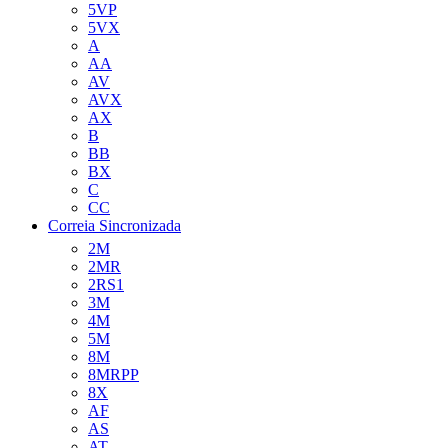
5VP
5VX
A
AA
AV
AVX
AX
B
BB
BX
C
CC
Correia Sincronizada
2M
2MR
2RS1
3M
4M
5M
8M
8MRPP
8X
AF
AS
AT