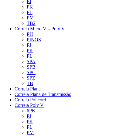
PJ
PK
PL
PM
TB2
Correia Micro V – Poly V
PH
PINOS
PJ
PK
PL
SPA
SPB
SPC
SPZ
TB
Correia Plana
Correia Plana de Transmissão
Correia Policord
Correia Poly V
6PK
PJ
PK
PL
PM