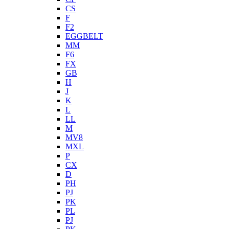
CS
F
F2
EGGBELT
MM
F6
FX
GB
H
J
K
L
LL
M
MV8
MXL
P
CX
D
PH
PJ
PK
PL
PJ