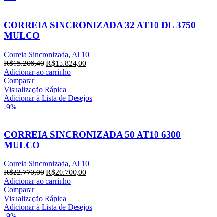
CORREIA SINCRONIZADA 32 AT10 DL 3750
MULCO
Correia Sincronizada
,
AT10
O
O
R$
15.206,40
R$
13.824,00
preço
preço
Adicionar ao carrinho
original
atual
Comparar
era:
é:
Visualização Rápida
R$15.206,40.
R$13.824,00.
Adicionar à Lista de Desejos
-9%
CORREIA SINCRONIZADA 50 AT10 6300
MULCO
Correia Sincronizada
,
AT10
O
O
R$
22.770,00
R$
20.700,00
preço
preço
Adicionar ao carrinho
original
atual
Comparar
era:
é:
Visualização Rápida
R$22.770,00.
R$20.700,00.
Adicionar à Lista de Desejos
-9%