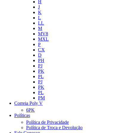
H
J
K
L
LL
M
MV8
MXL
P
CX
D
PH
PJ
PK
PL
PJ
PK
PL
PM
Correia Poly V
6PK
Políticas
Política de Privacidade
Política de Troca e Devolução
Fale Conosco