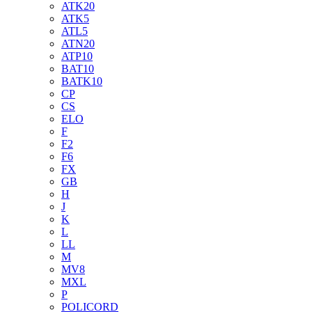
ATK20
ATK5
ATL5
ATN20
ATP10
BAT10
BATK10
CP
CS
ELO
F
F2
F6
FX
GB
H
J
K
L
LL
M
MV8
MXL
P
POLICORD