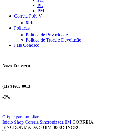
PK
PL
PM
Correia Poly V
6PK
Políticas
Política de Privacidade
Política de Troca e Devolução
Fale Conosco
Nosso Endereço
(11) 94603-8013
-9%
Clique para ampliar
Início
Shop
Correia Sincronizada
8M
CORREIA
SINCRONIZADA 50 8M 3000 SINCRO