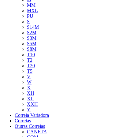
MM
MXL
PU
S
S14M
S2M
S3M
S5M
S8M
T10
T2
T20
T5
V
W
X
XH
XL
XXH
Y
Correia Variadora
Correias
Outras Correias
CANETA