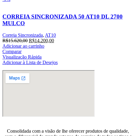
CORREIA SINCRONIZADA 50 AT10 DL 2700
MULCO
Correia Sincronizada
,
AT10
O
O
R$
15.620,00
R$
14.200,00
preço
preço
Adicionar ao carrinho
original
atual
Comparar
era:
é:
Visualização Rápida
R$15.620,00.
R$14.200,00.
Adicionar à Lista de Desejos
Consolidada com a visão de lhe oferecer produtos de qualidade,