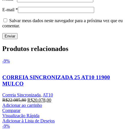
E-mail
*
Salvar meus dados neste navegador para a próxima vez que eu
comentar.
Produtos relacionados
-9%
CORREIA SINCRONIZADA 25 AT10 11900
MULCO
Correia Sincronizada
,
AT10
O
O
R$
22.085,80
R$
20.078,00
preço
preço
Adicionar ao carrinho
original
atual
Comparar
era:
é:
Visualização Rápida
R$22.085,80.
R$20.078,00.
Adicionar à Lista de Desejos
-9%