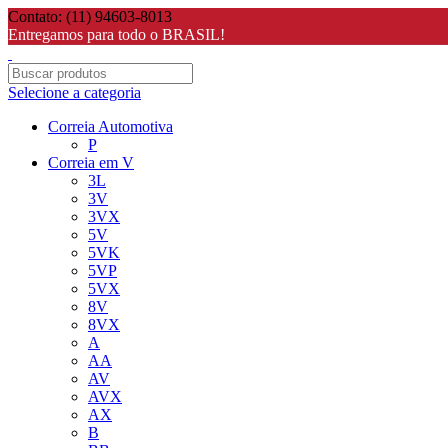
Contato: (11) 94603-8013
Entregamos para todo o BRASIL!
Selecione a categoria
Correia Automotiva
P
Correia em V
3L
3V
3VX
5V
5VK
5VP
5VX
8V
8VX
A
AA
AV
AVX
AX
B