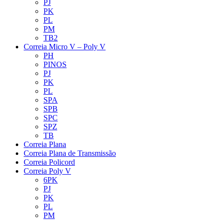
PJ
PK
PL
PM
TB2
Correia Micro V – Poly V
PH
PINOS
PJ
PK
PL
SPA
SPB
SPC
SPZ
TB
Correia Plana
Correia Plana de Transmissão
Correia Policord
Correia Poly V
6PK
PJ
PK
PL
PM