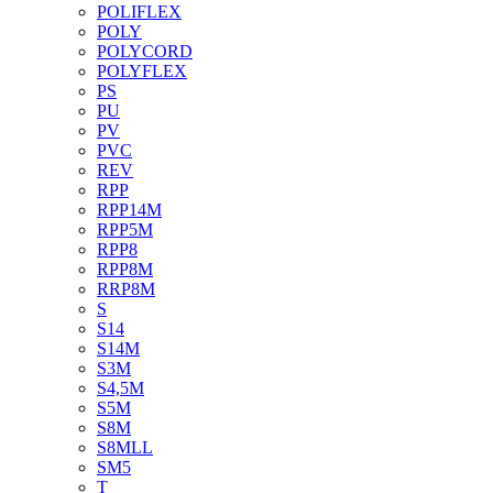
POLIFLEX
POLY
POLYCORD
POLYFLEX
PS
PU
PV
PVC
REV
RPP
RPP14M
RPP5M
RPP8
RPP8M
RRP8M
S
S14
S14M
S3M
S4,5M
S5M
S8M
S8MLL
SM5
T