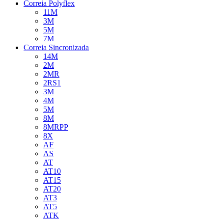
Correia Polyflex
11M
3M
5M
7M
Correia Sincronizada
14M
2M
2MR
2RS1
3M
4M
5M
8M
8MRPP
8X
AF
AS
AT
AT10
AT15
AT20
AT3
AT5
ATK