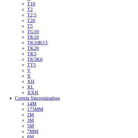
T10
T2
T2,5
T20
T5
TG10
TK10
TK10K13
TK20
TK5
TK5K6
TT5
V
X
XH
XL
XXH
Correia Sincronizadora
14M
173MM
2M
3M
5M
7MM
8M