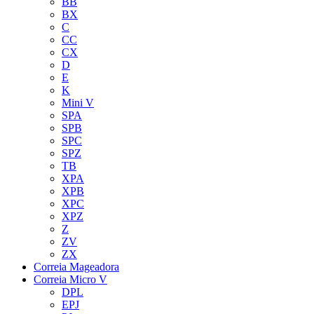
BB
BX
C
CC
CX
D
E
K
Mini V
SPA
SPB
SPC
SPZ
TB
XPA
XPB
XPC
XPZ
Z
ZV
ZX
Correia Mageadora
Correia Micro V
DPL
EPJ