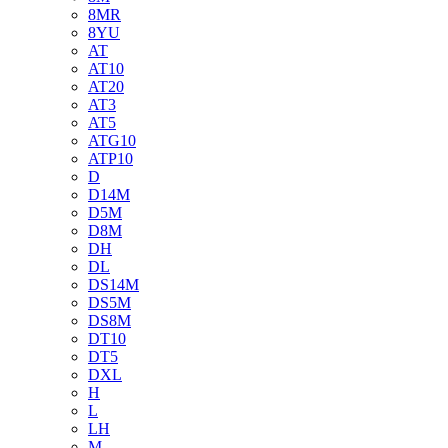
8MR
8YU
AT
AT10
AT20
AT3
AT5
ATG10
ATP10
D
D14M
D5M
D8M
DH
DL
DS14M
DS5M
DS8M
DT10
DT5
DXL
H
L
LH
M