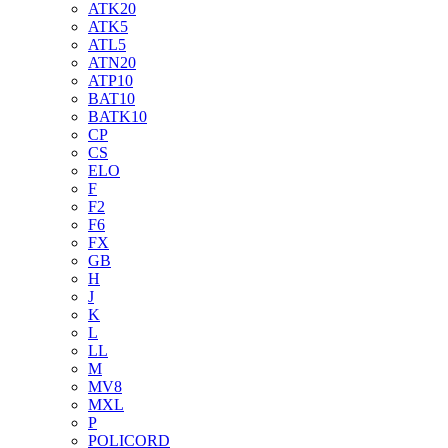
ATK20
ATK5
ATL5
ATN20
ATP10
BAT10
BATK10
CP
CS
ELO
F
F2
F6
FX
GB
H
J
K
L
LL
M
MV8
MXL
P
POLICORD