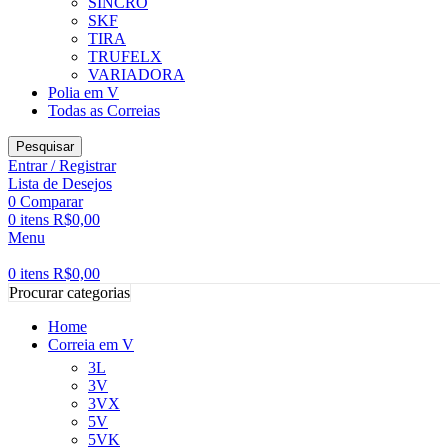
SINCRO
SKF
TIRA
TRUFELX
VARIADORA
Polia em V
Todas as Correias
Pesquisar
Entrar / Registrar
Lista de Desejos
0
Comparar
0
itens
R$
0,00
Menu
0
itens
R$
0,00
Procurar categorias
Home
Correia em V
3L
3V
3VX
5V
5VK