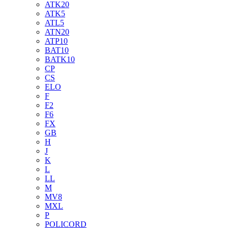
ATK20
ATK5
ATL5
ATN20
ATP10
BAT10
BATK10
CP
CS
ELO
F
F2
F6
FX
GB
H
J
K
L
LL
M
MV8
MXL
P
POLICORD