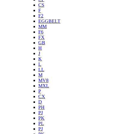
CS
F
F2
EGGBELT
MM
F6
FX
GB
H
J
K
L
LL
M
MV8
MXL
P
CX
D
PH
PJ
PK
PL
PJ