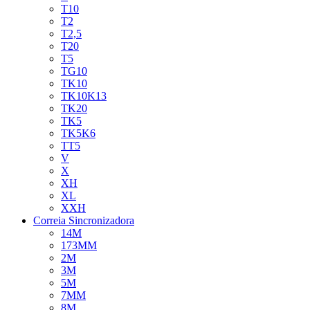
T10
T2
T2,5
T20
T5
TG10
TK10
TK10K13
TK20
TK5
TK5K6
TT5
V
X
XH
XL
XXH
Correia Sincronizadora
14M
173MM
2M
3M
5M
7MM
8M