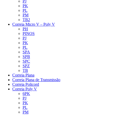
PJ
PK
PL
PM
TB2
Correia Micro V – Poly V
PH
PINOS
PJ
PK
PL
SPA
SPB
SPC
SPZ
TB
Correia Plana
Correia Plana de Transmissão
Correia Policord
Correia Poly V
6PK
PJ
PK
PL
PM