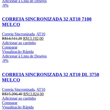
R$42.270,80.
R$38.428,00.
Adicionar à Lista de Desejos
-9%
CORREIA SINCRONIZADA 32 AT10 7100
MULCO
Correia Sincronizada
,
AT10
O
O
R$
14.511,20
R$
13.192,00
preço
preço
Adicionar ao carrinho
original
atual
Comparar
era:
é:
Visualização Rápida
R$14.511,20.
R$13.192,00.
Adicionar à Lista de Desejos
-9%
CORREIA SINCRONIZADA 32 AT10 DL 3750
MULCO
Correia Sincronizada
,
AT10
O
O
R$
15.206,40
R$
13.824,00
preço
preço
Adicionar ao carrinho
original
atual
Comparar
era:
é:
Visualização Rápida