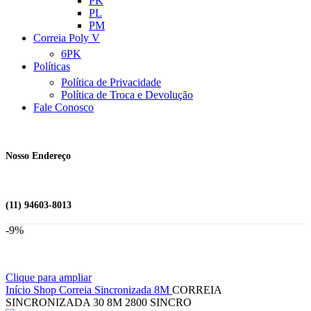
PK
PL
PM
Correia Poly V
6PK
Políticas
Política de Privacidade
Política de Troca e Devolução
Fale Conosco
Nosso Endereço
(11) 94603-8013
-9%
Clique para ampliar
Início
Shop
Correia Sincronizada
8M
CORREIA
SINCRONIZADA 30 8M 2800 SINCRO