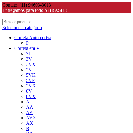
Contato: (11) 94603-8013
Entregamos para todo o BRASIL!
Selecione a categoria
Correia Automotiva
P
Correia em V
3L
3V
3VX
5V
5VK
5VP
5VX
8V
8VX
A
AA
AV
AVX
AX
B