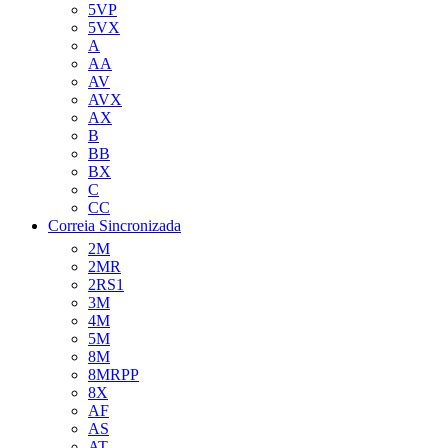
5VP
5VX
A
AA
AV
AVX
AX
B
BB
BX
C
CC
Correia Sincronizada
2M
2MR
2RS1
3M
4M
5M
8M
8MRPP
8X
AF
AS
AT