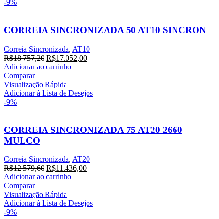
-9%
CORREIA SINCRONIZADA 50 AT10 SINCRON
Correia Sincronizada
,
AT10
O
O
R$
18.757,20
R$
17.052,00
preço
preço
Adicionar ao carrinho
original
atual
Comparar
era:
é:
Visualização Rápida
R$18.757,20.
R$17.052,00.
Adicionar à Lista de Desejos
-9%
CORREIA SINCRONIZADA 75 AT20 2660
MULCO
Correia Sincronizada
,
AT20
O
O
R$
12.579,60
R$
11.436,00
preço
preço
Adicionar ao carrinho
original
atual
Comparar
era:
é:
Visualização Rápida
R$12.579,60.
R$11.436,00.
Adicionar à Lista de Desejos
-9%