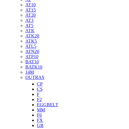
AT10
AT15
AT20
AT3
AT5
ATK
ATK20
ATK5
ATL5
ATN20
ATP10
BAT10
BATK10
14M
OUTRAS
CP
CS
F
F2
EGGBELT
MM
F6
FX
GB