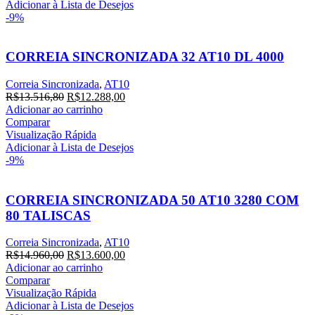
R$15.206,40.
R$13.824,00.
Adicionar à Lista de Desejos
-9%
CORREIA SINCRONIZADA 32 AT10 DL 4000
Correia Sincronizada
,
AT10
O
O
R$
13.516,80
R$
12.288,00
preço
preço
Adicionar ao carrinho
original
atual
Comparar
era:
é:
Visualização Rápida
R$13.516,80.
R$12.288,00.
Adicionar à Lista de Desejos
-9%
CORREIA SINCRONIZADA 50 AT10 3280 COM
80 TALISCAS
Correia Sincronizada
,
AT10
O
O
R$
14.960,00
R$
13.600,00
preço
preço
Adicionar ao carrinho
original
atual
Comparar
era:
é:
Visualização Rápida
R$14.960,00.
R$13.600,00.
Adicionar à Lista de Desejos