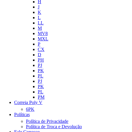
H
J
K
L
LL
M
MV8
MXL
P
CX
D
PH
PJ
PK
PL
PJ
PK
PL
PM
Correia Poly V
6PK
Políticas
Política de Privacidade
Política de Troca e Devolução
Fale Conosco