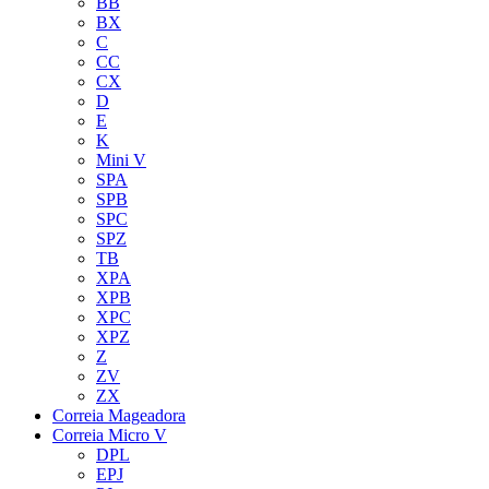
BB
BX
C
CC
CX
D
E
K
Mini V
SPA
SPB
SPC
SPZ
TB
XPA
XPB
XPC
XPZ
Z
ZV
ZX
Correia Mageadora
Correia Micro V
DPL
EPJ