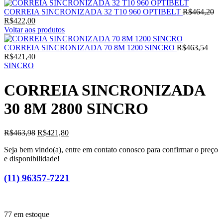
O
CORREIA SINCRONIZADA 32 T10 960 OPTIBELT
R$
464,20
O
pr
R$
422,00
preço
ori
Voltar aos produtos
atual
era
é:
O
R$
CORREIA SINCRONIZADA 70 8M 1200 SINCRO
R$
463,54
R$422,00.
O
preç
R$
421,40
preço
origi
SINCRO
atual
era:
é:
R$46
CORREIA SINCRONIZADA
R$421,40.
30 8M 2800 SINCRO
O
O
R$
463,98
R$
421,80
preço
preço
Seja bem vindo(a), entre em contato conosco para confirmar o preço
original
atual
e disponibilidade!
era:
é:
R$463,98.
R$421,80.
(11) 96357-7221
77 em estoque