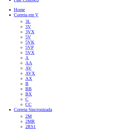
Home
Correia em V
3L
3V
3VX
5V
5VK
5VP
5VX
A
AA
AV
AVX
AX
B
BB
BX
C
CC
Correia Sincronizada
2M
2MR
2RS1