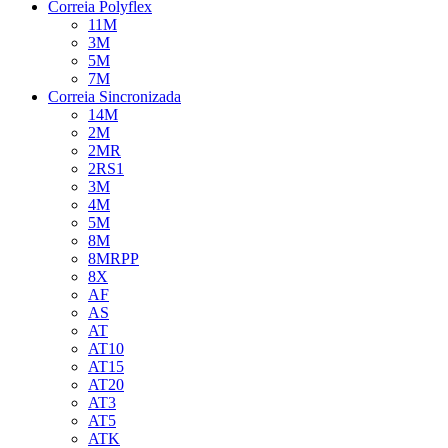
Correia Polyflex
11M
3M
5M
7M
Correia Sincronizada
14M
2M
2MR
2RS1
3M
4M
5M
8M
8MRPP
8X
AF
AS
AT
AT10
AT15
AT20
AT3
AT5
ATK