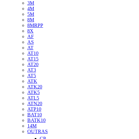
3M
4M
5M
8M
8MRPP
8X
AF
AS
AT
AT10
AT15
AT20
AT3
AT5
ATK
ATK20
ATK5
ATL5
ATN20
ATP10
BAT10
BATK10
14M
OUTRAS
CP