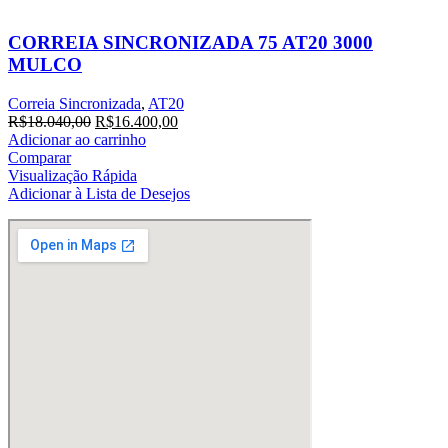
CORREIA SINCRONIZADA 75 AT20 3000
MULCO
Correia Sincronizada
,
AT20
O
O
R$
18.040,00
R$
16.400,00
preço
preço
Adicionar ao carrinho
original
atual
Comparar
era:
é:
Visualização Rápida
R$18.040,00.
R$16.400,00.
Adicionar à Lista de Desejos