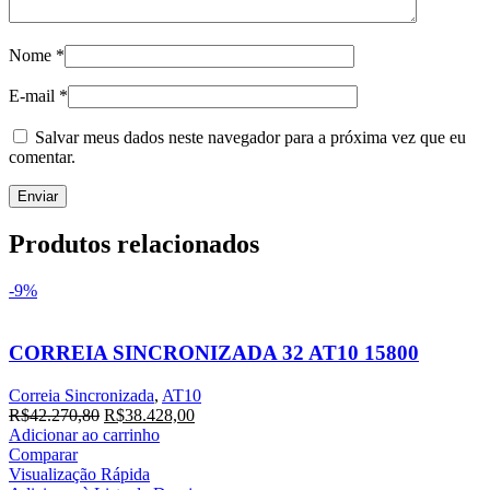
Nome
*
E-mail
*
Salvar meus dados neste navegador para a próxima vez que eu
comentar.
Produtos relacionados
-9%
CORREIA SINCRONIZADA 32 AT10 15800
Correia Sincronizada
,
AT10
O
O
R$
42.270,80
R$
38.428,00
preço
preço
Adicionar ao carrinho
original
atual
Comparar
era:
é:
Visualização Rápida