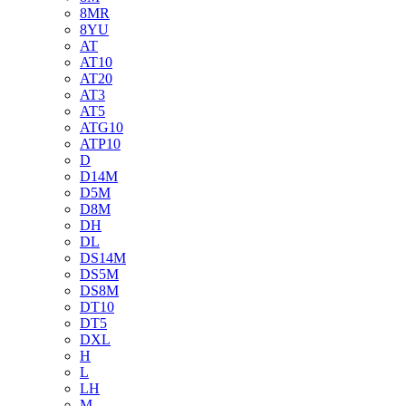
8MR
8YU
AT
AT10
AT20
AT3
AT5
ATG10
ATP10
D
D14M
D5M
D8M
DH
DL
DS14M
DS5M
DS8M
DT10
DT5
DXL
H
L
LH
M