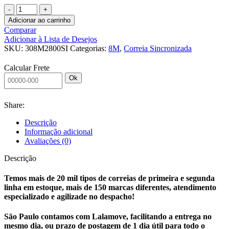
CORREIA
SINCRONIZADA
Adicionar ao carrinho
30
Comparar
8M
Adicionar à Lista de Desejos
2800
SKU:
308M2800SI
Categorias:
8M
,
Correia Sincronizada
SINCRO
quantidade
Calcular Frete
Ok
Share:
Descrição
Informação adicional
Avaliações (0)
Descrição
Temos mais de 20 mil tipos de correias de primeira e segunda
linha em estoque, mais de 150 marcas diferentes, atendimento
especializado e agilizade no despacho!
São Paulo contamos com Lalamove, facilitando a entrega no
mesmo dia, ou prazo de postagem de 1 dia útil para todo o