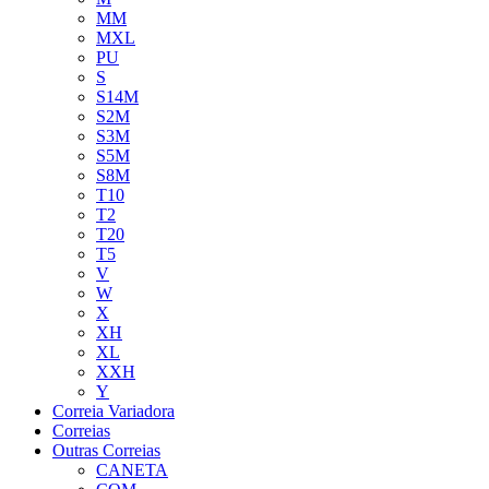
MM
MXL
PU
S
S14M
S2M
S3M
S5M
S8M
T10
T2
T20
T5
V
W
X
XH
XL
XXH
Y
Correia Variadora
Correias
Outras Correias
CANETA