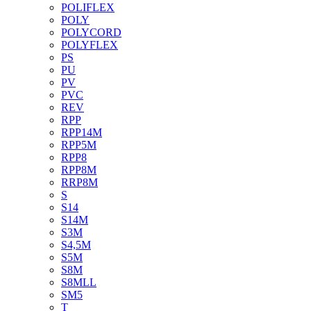
POLIFLEX
POLY
POLYCORD
POLYFLEX
PS
PU
PV
PVC
REV
RPP
RPP14M
RPP5M
RPP8
RPP8M
RRP8M
S
S14
S14M
S3M
S4,5M
S5M
S8M
S8MLL
SM5
T