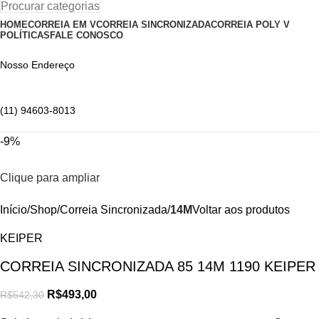
Procurar categorias
HOME
CORREIA EM V
CORREIA SINCRONIZADA
CORREIA POLY V
POLÍTICAS
FALE CONOSCO
Nosso Endereço
(11) 94603-8013
-9%
Clique para ampliar
Início
Shop
Correia Sincronizada
14M
Voltar aos produtos
KEIPER
CORREIA SINCRONIZADA 85 14M 1190 KEIPER
R$
493,00
R$
542,30