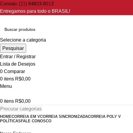
Contato: (11) 94603-8013
Entregamos para todo o BRASIL!
Selecione a categoria
Pesquisar
Entrar / Registrar
Lista de Desejos
0
Comparar
0
itens
R$
0,00
Menu
0
itens
R$
0,00
Procurar categorias
HOME
CORREIA EM V
CORREIA SINCRONIZADA
CORREIA POLY V
POLÍTICAS
FALE CONOSCO