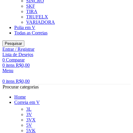
SINCRO
SKF
TIRA
TRUFELX
VARIADORA
Polia em V
Todas as Correias
Pesquisar
Entrar / Registrar
Lista de Desejos
0
Comparar
0
itens
R$
0,00
Menu
0
itens
R$
0,00
Procurar categorias
Home
Correia em V
3L
3V
3VX
5V
5VK