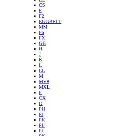
CS
F
F2
EGGBELT
MM
F6
FX
GB
H
J
K
L
LL
M
MV8
MXL
P
CX
D
PH
PJ
PK
PL
PJ