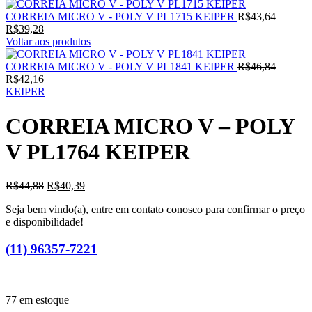
O
CORREIA MICRO V - POLY V PL1715 KEIPER
R$
43,64
O
preço
R$
39,28
preço
original
Voltar aos produtos
atual
era:
é:
R$43,64
O
CORREIA MICRO V - POLY V PL1841 KEIPER
R$
46,84
R$39,28.
O
preço
R$
42,16
preço
original
KEIPER
atual
era:
é:
R$46,84
CORREIA MICRO V – POLY
R$42,16.
V PL1764 KEIPER
O
O
R$
44,88
R$
40,39
preço
preço
Seja bem vindo(a), entre em contato conosco para confirmar o preço
original
atual
e disponibilidade!
era:
é:
R$44,88.
R$40,39.
(11) 96357-7221
77 em estoque