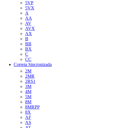
5VP
5VX
A
AA
AV
AVX
AX
B
BB
BX
C
CC
Correia Sincronizada
2M
2MR
2RS1
3M
4M
5M
8M
8MRPP
8X
AF
AS
AT