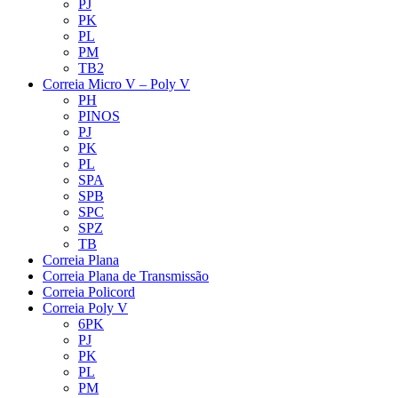
PJ
PK
PL
PM
TB2
Correia Micro V – Poly V
PH
PINOS
PJ
PK
PL
SPA
SPB
SPC
SPZ
TB
Correia Plana
Correia Plana de Transmissão
Correia Policord
Correia Poly V
6PK
PJ
PK
PL
PM