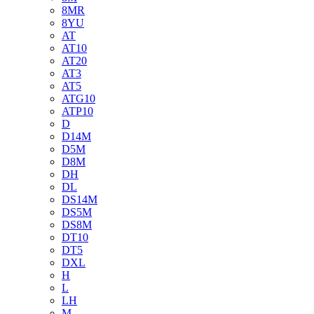
8MR
8YU
AT
AT10
AT20
AT3
AT5
ATG10
ATP10
D
D14M
D5M
D8M
DH
DL
DS14M
DS5M
DS8M
DT10
DT5
DXL
H
L
LH
M