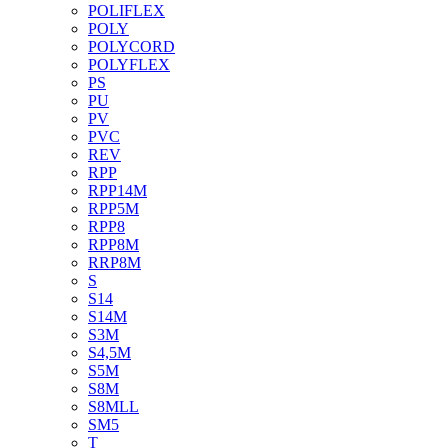
POLIFLEX
POLY
POLYCORD
POLYFLEX
PS
PU
PV
PVC
REV
RPP
RPP14M
RPP5M
RPP8
RPP8M
RRP8M
S
S14
S14M
S3M
S4,5M
S5M
S8M
S8MLL
SM5
T