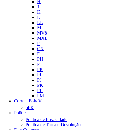
H
J
K
L
LL
M
MV8
MXL
P
CX
D
PH
PJ
PK
PL
PJ
PK
PL
PM
Correia Poly V
6PK
Políticas
Política de Privacidade
Política de Troca e Devolução
Fale Conosco