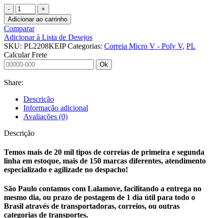
CORREIA
MICRO
Adicionar ao carrinho
V
Comparar
-
Adicionar à Lista de Desejos
POLY
SKU:
PL2208KEIP
Categorias:
Correia Micro V - Poly V
,
PL
V
Calcular Frete
PL1764
Ok
KEIPER
quantidade
Share:
Descrição
Informação adicional
Avaliações (0)
Descrição
Temos mais de 20 mil tipos de correias de primeira e segunda
linha em estoque, mais de 150 marcas diferentes, atendimento
especializado e agilizade no despacho!
São Paulo contamos com Lalamove, facilitando a entrega no
mesmo dia, ou prazo de postagem de 1 dia útil para todo o
Brasil através de transportadoras, correios, ou outras
categorias de transportes.