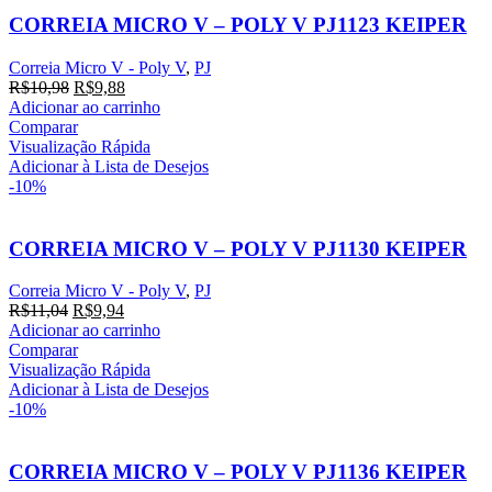
CORREIA MICRO V – POLY V PJ1123 KEIPER
Correia Micro V - Poly V
,
PJ
O
O
R$
10,98
R$
9,88
preço
preço
Adicionar ao carrinho
original
atual
Comparar
era:
é:
Visualização Rápida
R$10,98.
R$9,88.
Adicionar à Lista de Desejos
-10%
CORREIA MICRO V – POLY V PJ1130 KEIPER
Correia Micro V - Poly V
,
PJ
O
O
R$
11,04
R$
9,94
preço
preço
Adicionar ao carrinho
original
atual
Comparar
era:
é:
Visualização Rápida
R$11,04.
R$9,94.
Adicionar à Lista de Desejos
-10%
CORREIA MICRO V – POLY V PJ1136 KEIPER