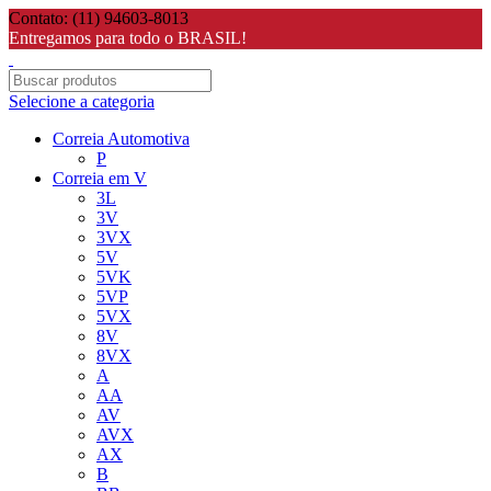
Contato: (11) 94603-8013
Entregamos para todo o BRASIL!
Selecione a categoria
Correia Automotiva
P
Correia em V
3L
3V
3VX
5V
5VK
5VP
5VX
8V
8VX
A
AA
AV
AVX
AX
B