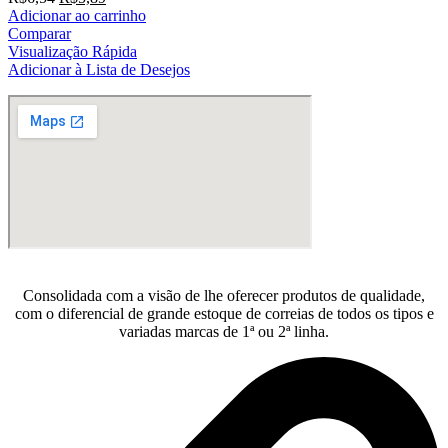
preço
preço
Adicionar ao carrinho
original
atual
Comparar
era:
é:
Visualização Rápida
R$6,54.
R$5,89.
Adicionar à Lista de Desejos
Consolidada com a visão de lhe oferecer produtos de qualidade,
com o diferencial de grande estoque de correias de todos os tipos e
variadas marcas de 1ª ou 2ª linha.