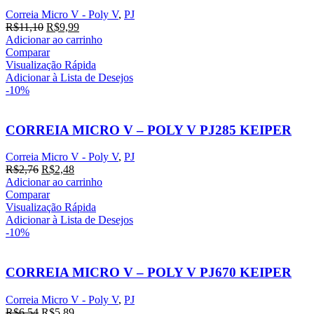
Correia Micro V - Poly V
,
PJ
O
O
R$
11,10
R$
9,99
preço
preço
Adicionar ao carrinho
original
atual
Comparar
era:
é:
Visualização Rápida
R$11,10.
R$9,99.
Adicionar à Lista de Desejos
-10%
CORREIA MICRO V – POLY V PJ285 KEIPER
Correia Micro V - Poly V
,
PJ
O
O
R$
2,76
R$
2,48
preço
preço
Adicionar ao carrinho
original
atual
Comparar
era:
é:
Visualização Rápida
R$2,76.
R$2,48.
Adicionar à Lista de Desejos
-10%
CORREIA MICRO V – POLY V PJ670 KEIPER
Correia Micro V - Poly V
,
PJ
O
O
R$
6,54
R$
5,89