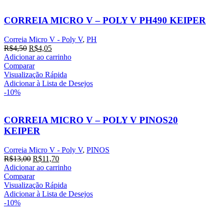
CORREIA MICRO V – POLY V PH490 KEIPER
Correia Micro V - Poly V
,
PH
O
O
R$
4,50
R$
4,05
preço
preço
Adicionar ao carrinho
original
atual
Comparar
era:
é:
Visualização Rápida
R$4,50.
R$4,05.
Adicionar à Lista de Desejos
-10%
CORREIA MICRO V – POLY V PINOS20
KEIPER
Correia Micro V - Poly V
,
PINOS
O
O
R$
13,00
R$
11,70
preço
preço
Adicionar ao carrinho
original
atual
Comparar
era:
é:
Visualização Rápida
R$13,00.
R$11,70.
Adicionar à Lista de Desejos
-10%