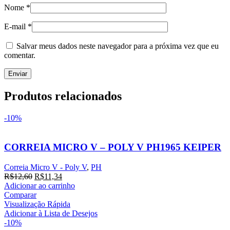
Nome
*
E-mail
*
Salvar meus dados neste navegador para a próxima vez que eu
comentar.
Produtos relacionados
-10%
CORREIA MICRO V – POLY V PH1965 KEIPER
Correia Micro V - Poly V
,
PH
O
O
R$
12,60
R$
11,34
preço
preço
Adicionar ao carrinho
original
atual
Comparar
era:
é:
Visualização Rápida
R$12,60.
R$11,34.
Adicionar à Lista de Desejos
-10%