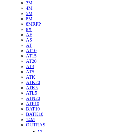
3M
4M
5M
8M
8MRPP
8X
AF
AS
AT
AT10
AT15
AT20
AT3
AT5
ATK
ATK20
ATK5
ATL5
ATN20
ATP10
BAT10
BATK10
14M
OUTRAS
CP