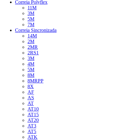
Correia Polyflex
11M
3M
5M
7M
Correia Sincronizada
14M
2M
2MR
2RS1
3M
4M
5M
8M
8MRPP
8X
AF
AS
AT
AT10
AT15
AT20
AT3
AT5
ATK