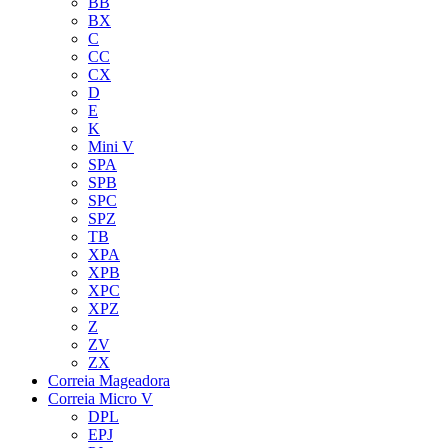
BB
BX
C
CC
CX
D
E
K
Mini V
SPA
SPB
SPC
SPZ
TB
XPA
XPB
XPC
XPZ
Z
ZV
ZX
Correia Mageadora
Correia Micro V
DPL
EPJ