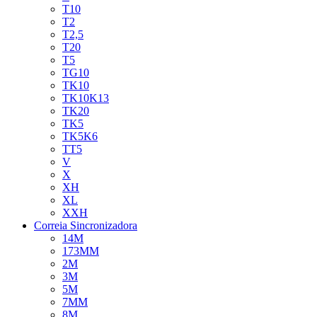
T10
T2
T2,5
T20
T5
TG10
TK10
TK10K13
TK20
TK5
TK5K6
TT5
V
X
XH
XL
XXH
Correia Sincronizadora
14M
173MM
2M
3M
5M
7MM
8M