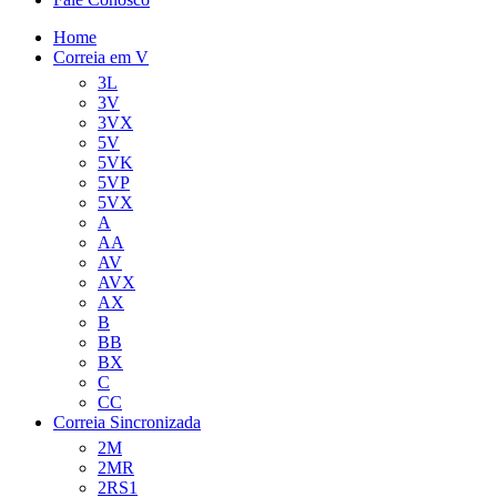
Home
Correia em V
3L
3V
3VX
5V
5VK
5VP
5VX
A
AA
AV
AVX
AX
B
BB
BX
C
CC
Correia Sincronizada
2M
2MR
2RS1