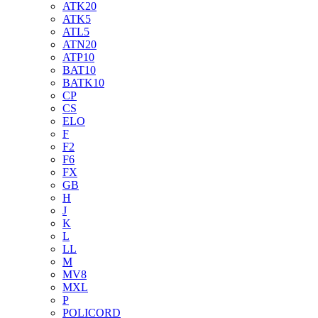
ATK20
ATK5
ATL5
ATN20
ATP10
BAT10
BATK10
CP
CS
ELO
F
F2
F6
FX
GB
H
J
K
L
LL
M
MV8
MXL
P
POLICORD