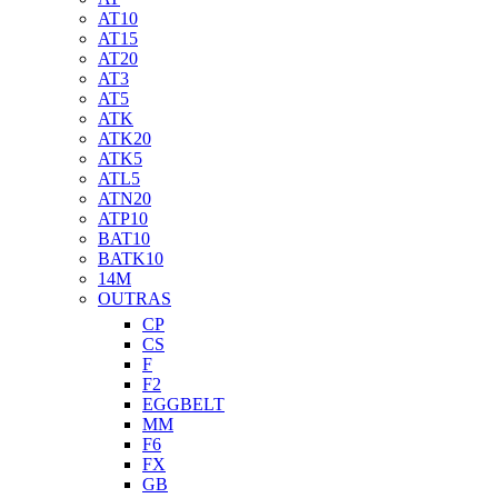
AT10
AT15
AT20
AT3
AT5
ATK
ATK20
ATK5
ATL5
ATN20
ATP10
BAT10
BATK10
14M
OUTRAS
CP
CS
F
F2
EGGBELT
MM
F6
FX
GB