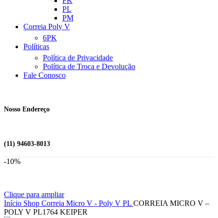
PK
PL
PM
Correia Poly V
6PK
Políticas
Política de Privacidade
Política de Troca e Devolução
Fale Conosco
Nosso Endereço
(11) 94603-8013
-10%
Clique para ampliar
Início
Shop
Correia Micro V - Poly V
PL
CORREIA MICRO V –
POLY V PL1764 KEIPER