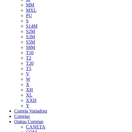
MM
MXL
PU
S
S14M
S2M
S3M
S5M
S8M
T10
T2
T20
T5
V
W
X
XH
XL
XXH
Y
Correia Variadora
Correias
Outras Correias
CANETA