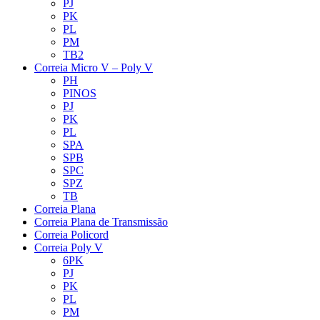
PJ
PK
PL
PM
TB2
Correia Micro V – Poly V
PH
PINOS
PJ
PK
PL
SPA
SPB
SPC
SPZ
TB
Correia Plana
Correia Plana de Transmissão
Correia Policord
Correia Poly V
6PK
PJ
PK
PL
PM