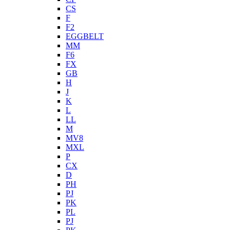
CS
F
F2
EGGBELT
MM
F6
FX
GB
H
J
K
L
LL
M
MV8
MXL
P
CX
D
PH
PJ
PK
PL
PJ