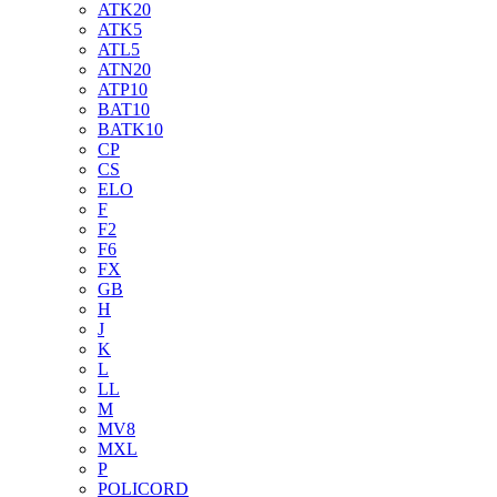
ATK20
ATK5
ATL5
ATN20
ATP10
BAT10
BATK10
CP
CS
ELO
F
F2
F6
FX
GB
H
J
K
L
LL
M
MV8
MXL
P
POLICORD