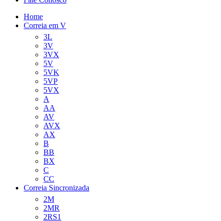
Home
Correia em V
3L
3V
3VX
5V
5VK
5VP
5VX
A
AA
AV
AVX
AX
B
BB
BX
C
CC
Correia Sincronizada
2M
2MR
2RS1