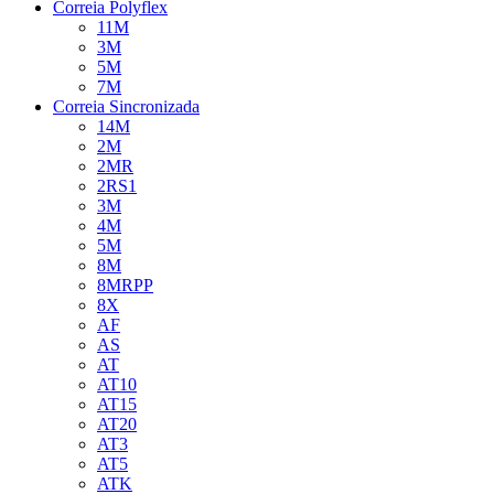
Correia Polyflex
11M
3M
5M
7M
Correia Sincronizada
14M
2M
2MR
2RS1
3M
4M
5M
8M
8MRPP
8X
AF
AS
AT
AT10
AT15
AT20
AT3
AT5
ATK