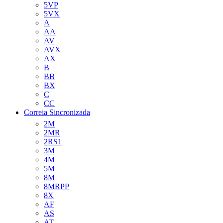
5VP
5VX
A
AA
AV
AVX
AX
B
BB
BX
C
CC
Correia Sincronizada
2M
2MR
2RS1
3M
4M
5M
8M
8MRPP
8X
AF
AS
AT