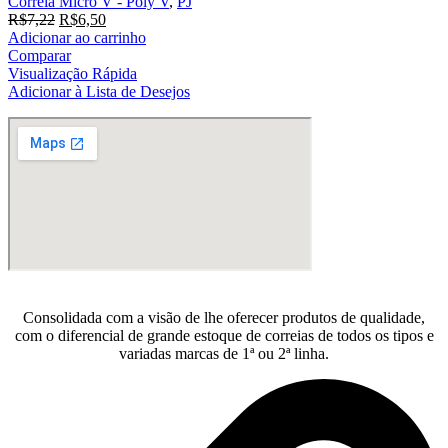
Correia Micro V - Poly V
,
PJ
O
O
R$
7,22
R$
6,50
preço
preço
Adicionar ao carrinho
original
atual
Comparar
era:
é:
Visualização Rápida
R$7,22.
R$6,50.
Adicionar à Lista de Desejos
Consolidada com a visão de lhe oferecer produtos de qualidade,
com o diferencial de grande estoque de correias de todos os tipos e
variadas marcas de 1ª ou 2ª linha.