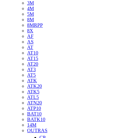
3M
4M
5M
8M
8MRPP
8X
AF
AS
AT
AT10
AT15
AT20
AT3
AT5
ATK
ATK20
ATK5
ATL5
ATN20
ATP10
BAT10
BATK10
14M
OUTRAS
CP