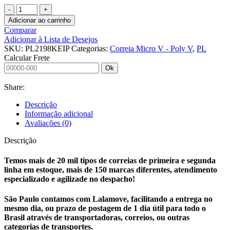
CORREIA
MICRO
Adicionar ao carrinho
V
Comparar
-
Adicionar à Lista de Desejos
POLY
SKU:
PL2198KEIP
Categorias:
Correia Micro V - Poly V
,
PL
V
Calcular Frete
PL1562
Ok
KEIPER
quantidade
Share:
Descrição
Informação adicional
Avaliações (0)
Descrição
Temos mais de 20 mil tipos de correias de primeira e segunda
linha em estoque, mais de 150 marcas diferentes, atendimento
especializado e agilizade no despacho!
São Paulo contamos com Lalamove, facilitando a entrega no
mesmo dia, ou prazo de postagem de 1 dia útil para todo o
Brasil através de transportadoras, correios, ou outras
categorias de transportes.