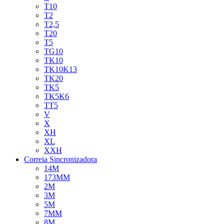
T10
T2
T2,5
T20
T5
TG10
TK10
TK10K13
TK20
TK5
TK5K6
TT5
V
X
XH
XL
XXH
Correia Sincronizadora
14M
173MM
2M
3M
5M
7MM
8M