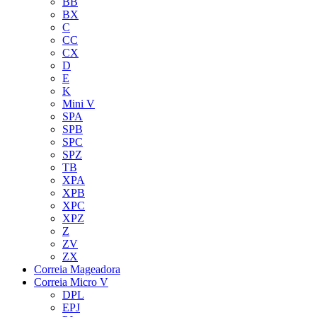
BB
BX
C
CC
CX
D
E
K
Mini V
SPA
SPB
SPC
SPZ
TB
XPA
XPB
XPC
XPZ
Z
ZV
ZX
Correia Mageadora
Correia Micro V
DPL
EPJ