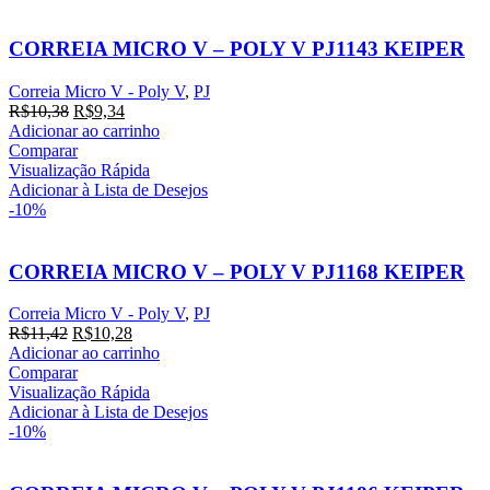
CORREIA MICRO V – POLY V PJ1143 KEIPER
Correia Micro V - Poly V
,
PJ
O
O
R$
10,38
R$
9,34
preço
preço
Adicionar ao carrinho
original
atual
Comparar
era:
é:
Visualização Rápida
R$10,38.
R$9,34.
Adicionar à Lista de Desejos
-10%
CORREIA MICRO V – POLY V PJ1168 KEIPER
Correia Micro V - Poly V
,
PJ
O
O
R$
11,42
R$
10,28
preço
preço
Adicionar ao carrinho
original
atual
Comparar
era:
é:
Visualização Rápida
R$11,42.
R$10,28.
Adicionar à Lista de Desejos
-10%