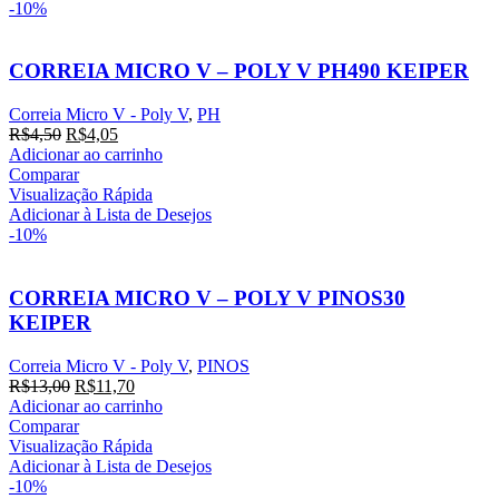
-10%
CORREIA MICRO V – POLY V PH490 KEIPER
Correia Micro V - Poly V
,
PH
O
O
R$
4,50
R$
4,05
preço
preço
Adicionar ao carrinho
original
atual
Comparar
era:
é:
Visualização Rápida
R$4,50.
R$4,05.
Adicionar à Lista de Desejos
-10%
CORREIA MICRO V – POLY V PINOS30
KEIPER
Correia Micro V - Poly V
,
PINOS
O
O
R$
13,00
R$
11,70
preço
preço
Adicionar ao carrinho
original
atual
Comparar
era:
é:
Visualização Rápida
R$13,00.
R$11,70.
Adicionar à Lista de Desejos
-10%