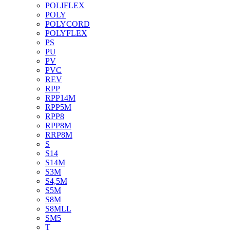
POLIFLEX
POLY
POLYCORD
POLYFLEX
PS
PU
PV
PVC
REV
RPP
RPP14M
RPP5M
RPP8
RPP8M
RRP8M
S
S14
S14M
S3M
S4,5M
S5M
S8M
S8MLL
SM5
T