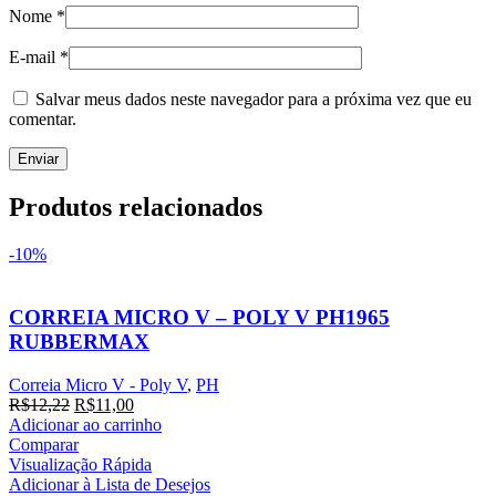
Nome
*
E-mail
*
Salvar meus dados neste navegador para a próxima vez que eu
comentar.
Produtos relacionados
-10%
CORREIA MICRO V – POLY V PH1965
RUBBERMAX
Correia Micro V - Poly V
,
PH
O
O
R$
12,22
R$
11,00
preço
preço
Adicionar ao carrinho
original
atual
Comparar
era:
é:
Visualização Rápida
R$12,22.
R$11,00.
Adicionar à Lista de Desejos