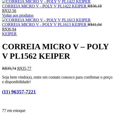
O
CORREIA MICRO V - POLY V PL1422 KEIPER
R$
36,18
O
preço
R$
32,56
preço
original
Voltar aos produtos
atual
era:
é:
R$36,18
O
CORREIA MICRO V - POLY V PL1613 KEIPER
R$
41,04
R$32,56.
O
preço
R$
36,94
preço
original
KEIPER
atual
era:
é:
R$41,04
CORREIA MICRO V – POLY
R$36,94.
V PL1562 KEIPER
O
O
R$
39,74
R$
35,77
preço
preço
Seja bem vindo(a), entre em contato conosco para confirmar o preço
original
atual
e disponibilidade!
era:
é:
R$39,74.
R$35,77.
(11) 96357-7221
77 em estoque