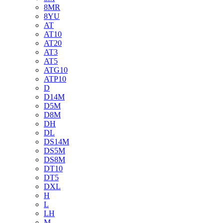
8MR
8YU
AT
AT10
AT20
AT3
AT5
ATG10
ATP10
D
D14M
D5M
D8M
DH
DL
DS14M
DS5M
DS8M
DT10
DT5
DXL
H
L
LH
M