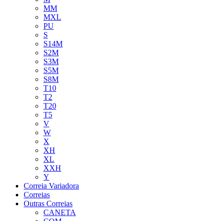
MM
MXL
PU
S
S14M
S2M
S3M
S5M
S8M
T10
T2
T20
T5
V
W
X
XH
XL
XXH
Y
Correia Variadora
Correias
Outras Correias
CANETA