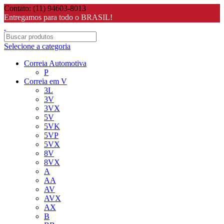
Contato: (11) 94603-8013
Entregamos para todo o BRASIL!
Selecione a categoria
Correia Automotiva
P
Correia em V
3L
3V
3VX
5V
5VK
5VP
5VX
8V
8VX
A
AA
AV
AVX
AX
B