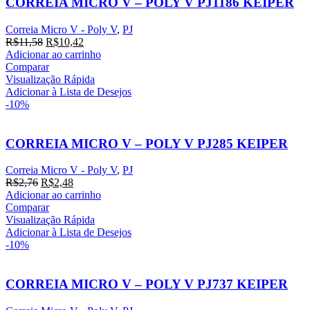
CORREIA MICRO V – POLY V PJ1186 KEIPER
Correia Micro V - Poly V
,
PJ
O
O
R$
11,58
R$
10,42
preço
preço
Adicionar ao carrinho
original
atual
Comparar
era:
é:
Visualização Rápida
R$11,58.
R$10,42.
Adicionar à Lista de Desejos
-10%
CORREIA MICRO V – POLY V PJ285 KEIPER
Correia Micro V - Poly V
,
PJ
O
O
R$
2,76
R$
2,48
preço
preço
Adicionar ao carrinho
original
atual
Comparar
era:
é:
Visualização Rápida
R$2,76.
R$2,48.
Adicionar à Lista de Desejos
-10%
CORREIA MICRO V – POLY V PJ737 KEIPER