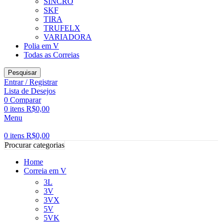
SINCRO
SKF
TIRA
TRUFELX
VARIADORA
Polia em V
Todas as Correias
Pesquisar
Entrar / Registrar
Lista de Desejos
0
Comparar
0
itens
R$
0,00
Menu
0
itens
R$
0,00
Procurar categorias
Home
Correia em V
3L
3V
3VX
5V
5VK