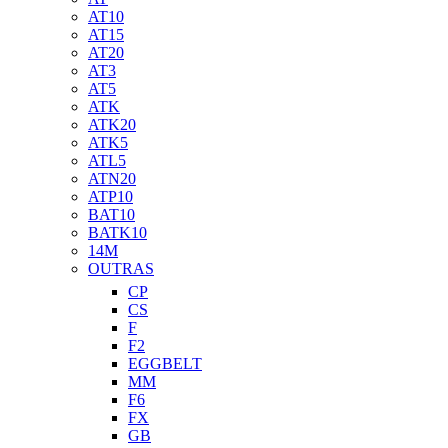
AT10
AT15
AT20
AT3
AT5
ATK
ATK20
ATK5
ATL5
ATN20
ATP10
BAT10
BATK10
14M
OUTRAS
CP
CS
F
F2
EGGBELT
MM
F6
FX
GB