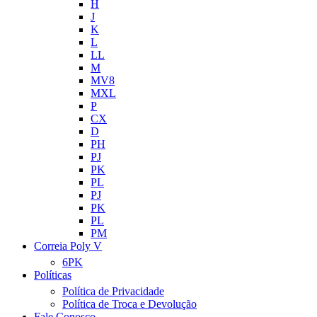
H
J
K
L
LL
M
MV8
MXL
P
CX
D
PH
PJ
PK
PL
PJ
PK
PL
PM
Correia Poly V
6PK
Políticas
Política de Privacidade
Política de Troca e Devolução
Fale Conosco