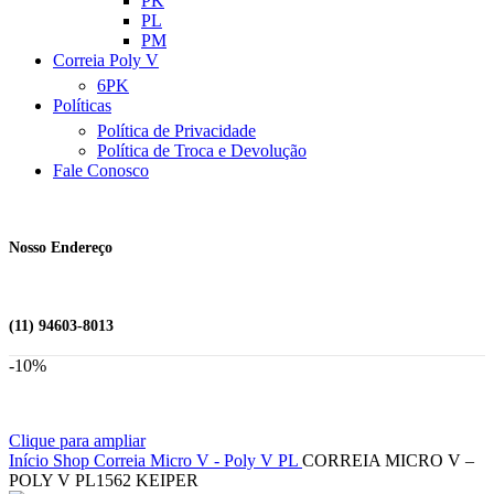
PK
PL
PM
Correia Poly V
6PK
Políticas
Política de Privacidade
Política de Troca e Devolução
Fale Conosco
Nosso Endereço
(11) 94603-8013
-10%
Clique para ampliar
Início
Shop
Correia Micro V - Poly V
PL
CORREIA MICRO V –
POLY V PL1562 KEIPER