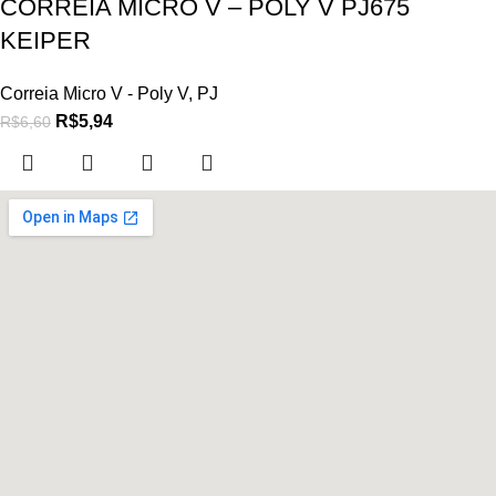
CORREIA MICRO V – POLY V PJ675
KEIPER
Correia Micro V - Poly V
,
PJ
R$
5,94
R$
6,60