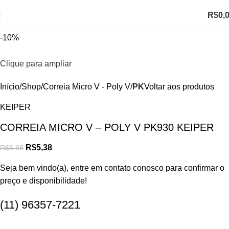
R$
0,
-10%
Clique para ampliar
Início
Shop
Correia Micro V - Poly V
PK
Voltar aos produtos
KEIPER
CORREIA MICRO V – POLY V PK930 KEIPER
R$
5,38
R$
5,98
Seja bem vindo(a), entre em contato conosco para confirmar o
preço e disponibilidade!
(11) 96357-7221