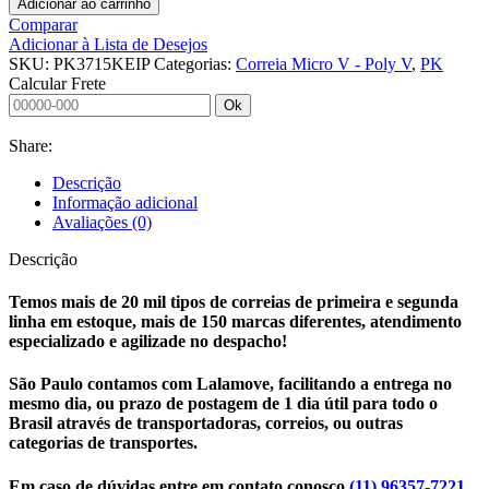
Adicionar ao carrinho
Comparar
Adicionar à Lista de Desejos
SKU:
PK3715KEIP
Categorias:
Correia Micro V - Poly V
,
PK
Calcular Frete
Ok
Share:
Descrição
Informação adicional
Avaliações (0)
Descrição
Temos mais de 20 mil tipos de correias de primeira e segunda
linha em estoque, mais de 150 marcas diferentes, atendimento
especializado e agilizade no despacho!
São Paulo contamos com Lalamove, facilitando a entrega no
mesmo dia, ou prazo de postagem de 1 dia útil para todo o
Brasil através de transportadoras, correios, ou outras
categorias de transportes.
Em caso de dúvidas entre em contato conosco
(11) 96357-7221
,