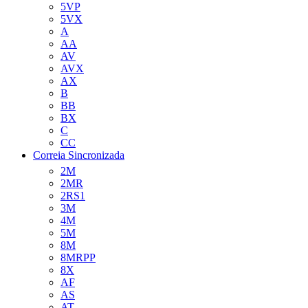
5VP
5VX
A
AA
AV
AVX
AX
B
BB
BX
C
CC
Correia Sincronizada
2M
2MR
2RS1
3M
4M
5M
8M
8MRPP
8X
AF
AS
AT