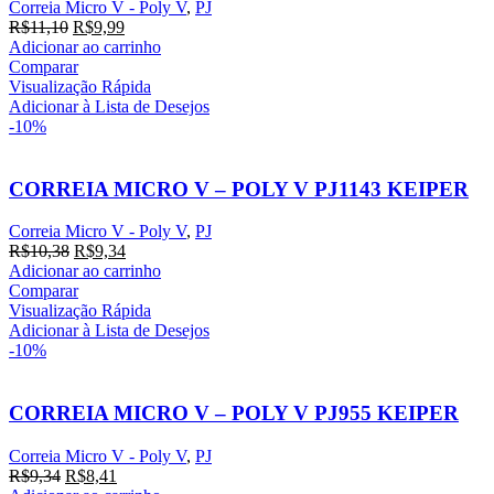
Correia Micro V - Poly V
,
PJ
R$
11,10
R$
9,99
Adicionar ao carrinho
Comparar
Visualização Rápida
Adicionar à Lista de Desejos
-10%
CORREIA MICRO V – POLY V PJ1143 KEIPER
Correia Micro V - Poly V
,
PJ
R$
10,38
R$
9,34
Adicionar ao carrinho
Comparar
Visualização Rápida
Adicionar à Lista de Desejos
-10%
CORREIA MICRO V – POLY V PJ955 KEIPER
Correia Micro V - Poly V
,
PJ
R$
9,34
R$
8,41