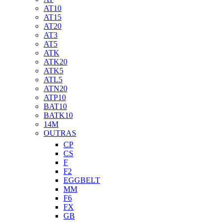
AT10
AT15
AT20
AT3
AT5
ATK
ATK20
ATK5
ATL5
ATN20
ATP10
BAT10
BATK10
14M
OUTRAS
CP
CS
F
F2
EGGBELT
MM
F6
FX
GB