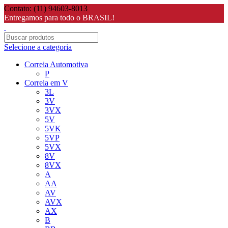
Contato: (11) 94603-8013
Entregamos para todo o BRASIL!
Selecione a categoria
Correia Automotiva
P
Correia em V
3L
3V
3VX
5V
5VK
5VP
5VX
8V
8VX
A
AA
AV
AVX
AX
B