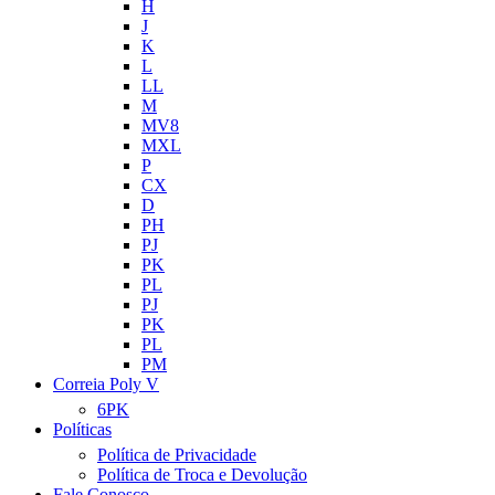
H
J
K
L
LL
M
MV8
MXL
P
CX
D
PH
PJ
PK
PL
PJ
PK
PL
PM
Correia Poly V
6PK
Políticas
Política de Privacidade
Política de Troca e Devolução
Fale Conosco