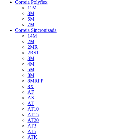
Correia Polyflex
11M
3M
5M
7M
Correia Sincronizada
14M
2M
2MR
2RS1
3M
4M
5M
8M
8MRPP
8X
AF
AS
AT
AT10
AT15
AT20
AT3
AT5
ATK