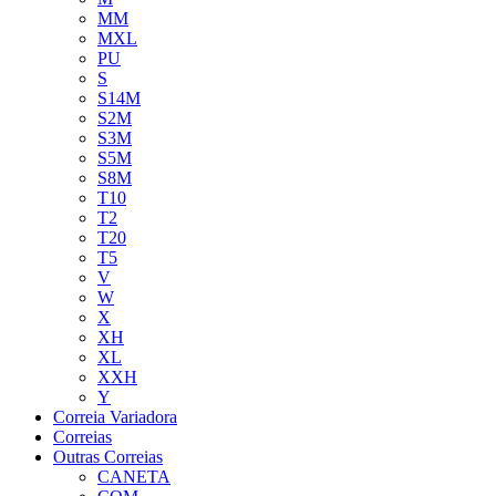
MM
MXL
PU
S
S14M
S2M
S3M
S5M
S8M
T10
T2
T20
T5
V
W
X
XH
XL
XXH
Y
Correia Variadora
Correias
Outras Correias
CANETA