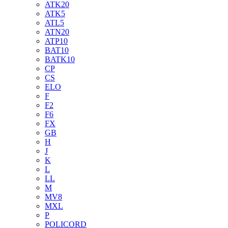
ATK20
ATK5
ATL5
ATN20
ATP10
BAT10
BATK10
CP
CS
ELO
F
F2
F6
FX
GB
H
J
K
L
LL
M
MV8
MXL
P
POLICORD