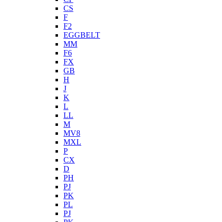
CS
F
F2
EGGBELT
MM
F6
FX
GB
H
J
K
L
LL
M
MV8
MXL
P
CX
D
PH
PJ
PK
PL
PJ