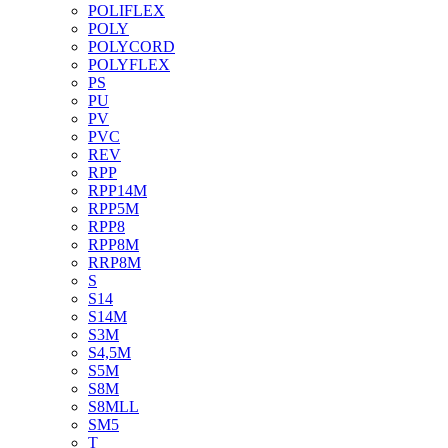
POLIFLEX
POLY
POLYCORD
POLYFLEX
PS
PU
PV
PVC
REV
RPP
RPP14M
RPP5M
RPP8
RPP8M
RRP8M
S
S14
S14M
S3M
S4,5M
S5M
S8M
S8MLL
SM5
T