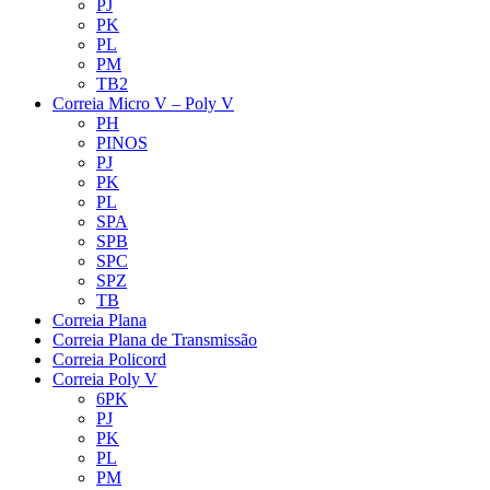
PJ
PK
PL
PM
TB2
Correia Micro V – Poly V
PH
PINOS
PJ
PK
PL
SPA
SPB
SPC
SPZ
TB
Correia Plana
Correia Plana de Transmissão
Correia Policord
Correia Poly V
6PK
PJ
PK
PL
PM