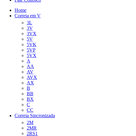
Home
Correia em V
3L
3V
3VX
5V
5VK
5VP
5VX
A
AA
AV
AVX
AX
B
BB
BX
C
CC
Correia Sincronizada
2M
2MR
2RS1