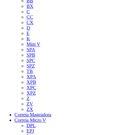
BB
BX
C
CC
CX
D
E
K
Mini V
SPA
SPB
SPC
SPZ
TB
XPA
XPB
XPC
XPZ
Z
ZV
ZX
Correia Mageadora
Correia Micro V
DPL
EPJ