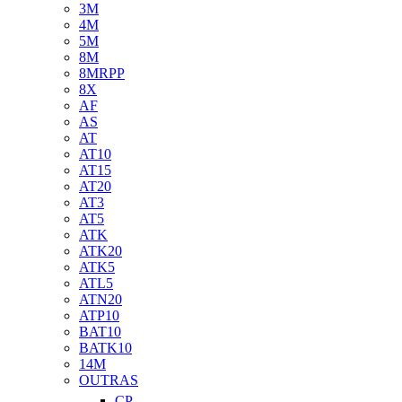
3M
4M
5M
8M
8MRPP
8X
AF
AS
AT
AT10
AT15
AT20
AT3
AT5
ATK
ATK20
ATK5
ATL5
ATN20
ATP10
BAT10
BATK10
14M
OUTRAS
CP