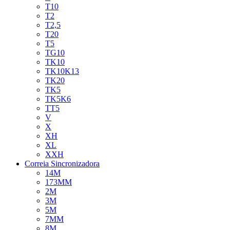
T10
T2
T2,5
T20
T5
TG10
TK10
TK10K13
TK20
TK5
TK5K6
TT5
V
X
XH
XL
XXH
Correia Sincronizadora
14M
173MM
2M
3M
5M
7MM
8M