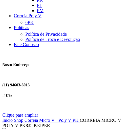
PK
PL
PM
Correia Poly V
6PK
Políticas
Política de Privacidade
Política de Troca e Devolução
Fale Conosco
Nosso Endereço
(11) 94603-8013
-10%
Clique para ampliar
Início
Shop
Correia Micro V - Poly V
PK
CORREIA MICRO V –
POLY V PK835 KEIPER