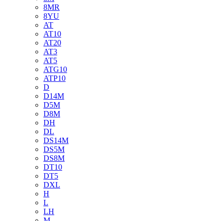
8MR
8YU
AT
AT10
AT20
AT3
AT5
ATG10
ATP10
D
D14M
D5M
D8M
DH
DL
DS14M
DS5M
DS8M
DT10
DT5
DXL
H
L
LH
M