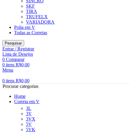
SINCRO
SKF
TIRA
TRUFELX
VARIADORA
Polia em V
Todas as Correias
Pesquisar
Entrar / Registrar
Lista de Desejos
0
Comparar
0
itens
R$
0,00
Menu
0
itens
R$
0,00
Procurar categorias
Home
Correia em V
3L
3V
3VX
5V
5VK