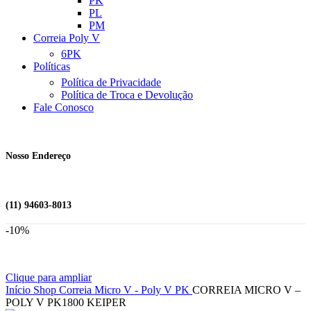
PK
PL
PM
Correia Poly V
6PK
Políticas
Política de Privacidade
Política de Troca e Devolução
Fale Conosco
Nosso Endereço
(11) 94603-8013
-10%
Clique para ampliar
Início
Shop
Correia Micro V - Poly V
PK
CORREIA MICRO V –
POLY V PK1800 KEIPER