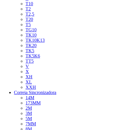
T10
T2
T2,5
T20
T5
TG10
TK10
TK10K13
TK20
TK5
TK5K6
TT5
V
X
XH
XL
XXH
Correia Sincronizadora
14M
173MM
2M
3M
5M
7MM
8M