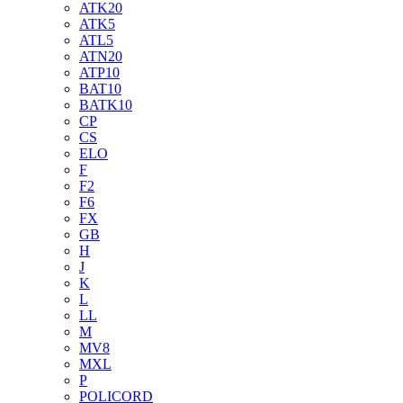
ATK20
ATK5
ATL5
ATN20
ATP10
BAT10
BATK10
CP
CS
ELO
F
F2
F6
FX
GB
H
J
K
L
LL
M
MV8
MXL
P
POLICORD