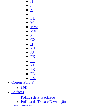
H
J
K
L
LL
M
MV8
MXL
P
CX
D
PH
PJ
PK
PL
PJ
PK
PL
PM
Correia Poly V
6PK
Políticas
Política de Privacidade
Política de Troca e Devolução
Fale Conosco