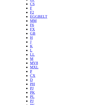
CS
F
F2
EGGBELT
MM
F6
FX
GB
H
J
K
L
LL
M
MV8
MXL
P
CX
D
PH
PJ
PK
PL
PJ