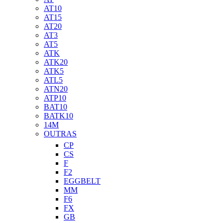
AT10
AT15
AT20
AT3
AT5
ATK
ATK20
ATK5
ATL5
ATN20
ATP10
BAT10
BATK10
14M
OUTRAS
CP
CS
F
F2
EGGBELT
MM
F6
FX
GB