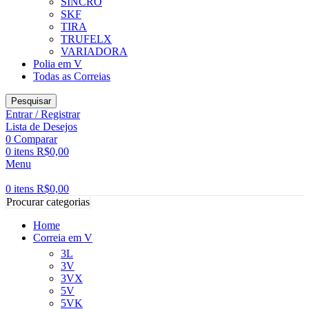
SINCRO
SKF
TIRA
TRUFELX
VARIADORA
Polia em V
Todas as Correias
Pesquisar
Entrar / Registrar
Lista de Desejos
0
Comparar
0
itens
R$
0,00
Menu
0
itens
R$
0,00
Procurar categorias
Home
Correia em V
3L
3V
3VX
5V
5VK