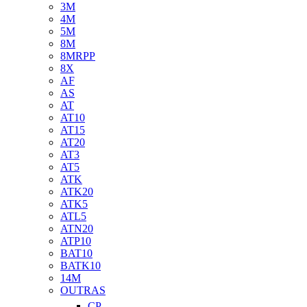
3M
4M
5M
8M
8MRPP
8X
AF
AS
AT
AT10
AT15
AT20
AT3
AT5
ATK
ATK20
ATK5
ATL5
ATN20
ATP10
BAT10
BATK10
14M
OUTRAS
CP