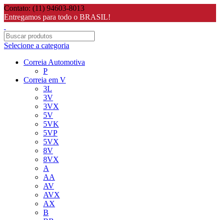
Contato: (11) 94603-8013
Entregamos para todo o BRASIL!
Selecione a categoria
Correia Automotiva
P
Correia em V
3L
3V
3VX
5V
5VK
5VP
5VX
8V
8VX
A
AA
AV
AVX
AX
B