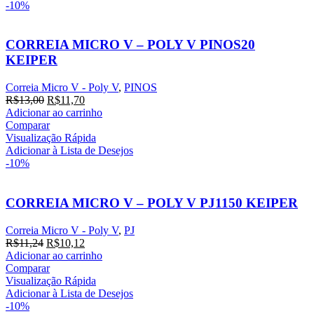
-10%
CORREIA MICRO V – POLY V PINOS20
KEIPER
Correia Micro V - Poly V
,
PINOS
O
O
R$
13,00
R$
11,70
preço
preço
Adicionar ao carrinho
original
atual
Comparar
era:
é:
Visualização Rápida
R$13,00.
R$11,70.
Adicionar à Lista de Desejos
-10%
CORREIA MICRO V – POLY V PJ1150 KEIPER
Correia Micro V - Poly V
,
PJ
O
O
R$
11,24
R$
10,12
preço
preço
Adicionar ao carrinho
original
atual
Comparar
era:
é:
Visualização Rápida
R$11,24.
R$10,12.
Adicionar à Lista de Desejos
-10%