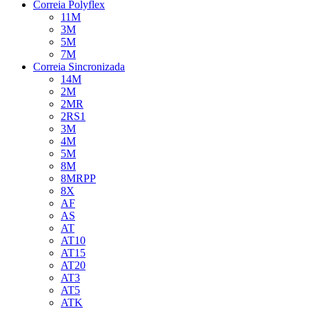
Correia Polyflex
11M
3M
5M
7M
Correia Sincronizada
14M
2M
2MR
2RS1
3M
4M
5M
8M
8MRPP
8X
AF
AS
AT
AT10
AT15
AT20
AT3
AT5
ATK