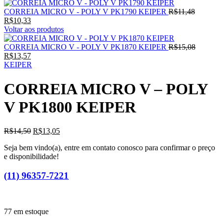
O
CORREIA MICRO V - POLY V PK1790 KEIPER
R$
11,48
O
preço
R$
10,33
preço
original
Voltar aos produtos
atual
era:
é:
R$11,48
O
CORREIA MICRO V - POLY V PK1870 KEIPER
R$
15,08
R$10,33.
O
preço
R$
13,57
preço
original
KEIPER
atual
era:
é:
R$15,0
CORREIA MICRO V – POLY
R$13,57.
V PK1800 KEIPER
O
O
R$
14,50
R$
13,05
preço
preço
Seja bem vindo(a), entre em contato conosco para confirmar o preço
original
atual
e disponibilidade!
era:
é:
R$14,50.
R$13,05.
(11) 96357-7221
77 em estoque