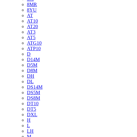
8MR
8YU
AT
AT10
AT20
AT3
AT5
ATG10
ATP10
D
D14M
D5M
D8M
DH
DL
DS14M
DS5M
DS8M
DT10
DT5
DXL
H
L
LH
M