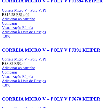
CORREIA MICRO V – POLY V PJ1594 KEIPER
Correia Micro V - Poly V
,
PJ
O
O
R$
15,58
R$
14,02
preço
preço
Adicionar ao carrinho
original
atual
Comparar
era:
é:
Visualização Rápida
R$15,58.
R$14,02.
Adicionar à Lista de Desejos
-10%
CORREIA MICRO V – POLY V PJ391 KEIPER
Correia Micro V - Poly V
,
PJ
O
O
R$
3,82
R$
3,44
preço
preço
Adicionar ao carrinho
original
atual
Comparar
era:
é:
Visualização Rápida
R$3,82.
R$3,44.
Adicionar à Lista de Desejos
-10%
CORREIA MICRO V – POLY V PJ670 KEIPER