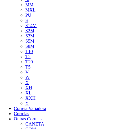
MM
MXL
PU
S
S14M
S2M
S3M
S5M
S8M
T10
T2
T20
T5
V
W
X
XH
XL
XXH
Y
Correia Variadora
Correias
Outras Correias
CANETA