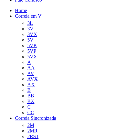
Home
Correia em V
3L
3V
3VX
5V
5VK
5VP
5VX
A
AA
AV
AVX
AX
B
BB
BX
C
CC
Correia Sincronizada
2M
2MR
2RS1