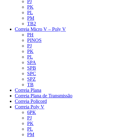
PJ
PK
PL
PM
TB2
Correia Micro V – Poly V
PH
PINOS
PJ
PK
PL
SPA
SPB
SPC
SPZ
TB
Correia Plana
Correia Plana de Transmissão
Correia Policord
Correia Poly V
6PK
PJ
PK
PL
PM