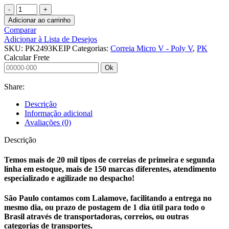
CORREIA
MICRO
Adicionar ao carrinho
V
Comparar
-
Adicionar à Lista de Desejos
POLY
SKU:
PK2493KEIP
Categorias:
Correia Micro V - Poly V
,
PK
V
Calcular Frete
PK1800
Ok
KEIPER
quantidade
Share:
Descrição
Informação adicional
Avaliações (0)
Descrição
Temos mais de 20 mil tipos de correias de primeira e segunda
linha em estoque, mais de 150 marcas diferentes, atendimento
especializado e agilizade no despacho!
São Paulo contamos com Lalamove, facilitando a entrega no
mesmo dia, ou prazo de postagem de 1 dia útil para todo o
Brasil através de transportadoras, correios, ou outras
categorias de transportes.