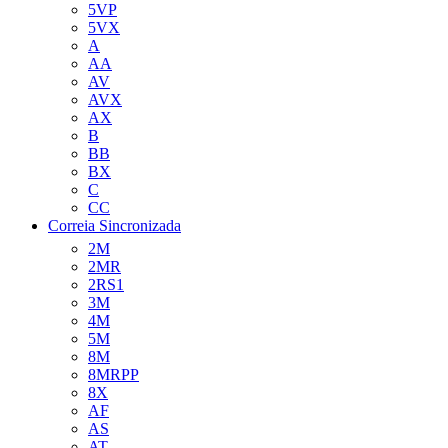
5VP
5VX
A
AA
AV
AVX
AX
B
BB
BX
C
CC
Correia Sincronizada
2M
2MR
2RS1
3M
4M
5M
8M
8MRPP
8X
AF
AS
AT