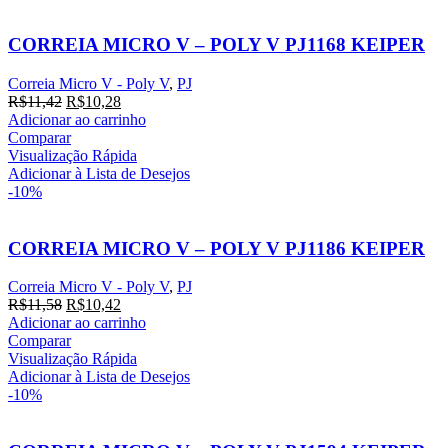
CORREIA MICRO V – POLY V PJ1168 KEIPER
Correia Micro V - Poly V
,
PJ
O
O
R$
11,42
R$
10,28
preço
preço
Adicionar ao carrinho
original
atual
Comparar
era:
é:
Visualização Rápida
R$11,42.
R$10,28.
Adicionar à Lista de Desejos
-10%
CORREIA MICRO V – POLY V PJ1186 KEIPER
Correia Micro V - Poly V
,
PJ
O
O
R$
11,58
R$
10,42
preço
preço
Adicionar ao carrinho
original
atual
Comparar
era:
é:
Visualização Rápida
R$11,58.
R$10,42.
Adicionar à Lista de Desejos
-10%