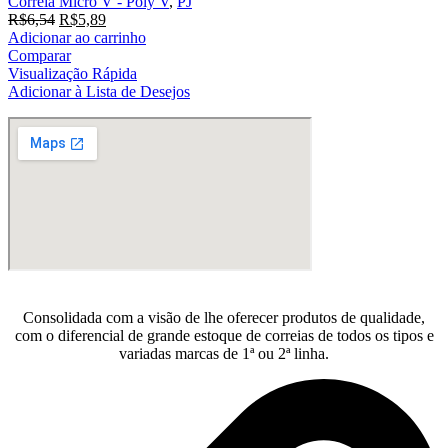
Correia Micro V - Poly V
,
PJ
O
O
R$
6,54
R$
5,89
preço
preço
Adicionar ao carrinho
original
atual
Comparar
era:
é:
Visualização Rápida
R$6,54.
R$5,89.
Adicionar à Lista de Desejos
Consolidada com a visão de lhe oferecer produtos de qualidade,
com o diferencial de grande estoque de correias de todos os tipos e
variadas marcas de 1ª ou 2ª linha.