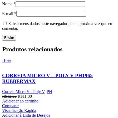
Nome
*
E-mail
*
Salvar meus dados neste navegador para a próxima vez que eu
comentar.
Produtos relacionados
-10%
CORREIA MICRO V – POLY V PH1965
RUBBERMAX
Correia Micro V - Poly V
,
PH
O
O
R$
12,22
R$
11,00
preço
preço
Adicionar ao carrinho
original
atual
Comparar
era:
é:
Visualização Rápida
R$12,22.
R$11,00.
Adicionar à Lista de Desejos