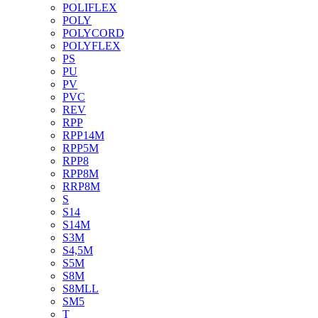
POLIFLEX
POLY
POLYCORD
POLYFLEX
PS
PU
PV
PVC
REV
RPP
RPP14M
RPP5M
RPP8
RPP8M
RRP8M
S
S14
S14M
S3M
S4,5M
S5M
S8M
S8MLL
SM5
T