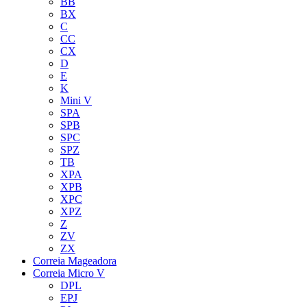
BB
BX
C
CC
CX
D
E
K
Mini V
SPA
SPB
SPC
SPZ
TB
XPA
XPB
XPC
XPZ
Z
ZV
ZX
Correia Mageadora
Correia Micro V
DPL
EPJ