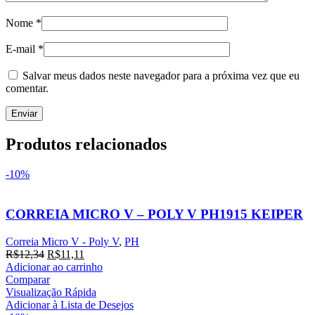
Nome
*
E-mail
*
Salvar meus dados neste navegador para a próxima vez que eu
comentar.
Produtos relacionados
-10%
CORREIA MICRO V – POLY V PH1915 KEIPER
Correia Micro V - Poly V
,
PH
O
O
R$
12,34
R$
11,11
preço
preço
Adicionar ao carrinho
original
atual
Comparar
era:
é:
Visualização Rápida
R$12,34.
R$11,11.
Adicionar à Lista de Desejos