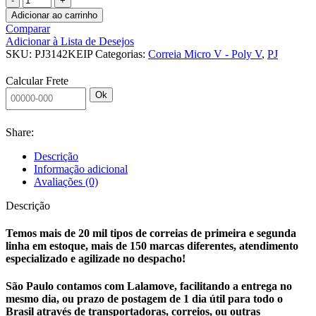
MICRO
Adicionar ao carrinho
V
Comparar
-
Adicionar à Lista de Desejos
POLY
SKU:
PJ3142KEIP
Categorias:
Correia Micro V - Poly V
,
PJ
V
PJ630
Calcular Frete
KEIPER
Ok
quantidade
Share:
Descrição
Informação adicional
Avaliações (0)
Descrição
Temos mais de 20 mil tipos de correias de primeira e segunda
linha em estoque, mais de 150 marcas diferentes, atendimento
especializado e agilizade no despacho!
São Paulo contamos com Lalamove, facilitando a entrega no
mesmo dia, ou prazo de postagem de 1 dia útil para todo o
Brasil através de transportadoras, correios, ou outras