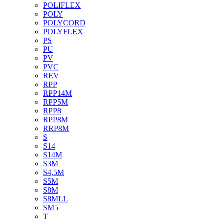
POLIFLEX
POLY
POLYCORD
POLYFLEX
PS
PU
PV
PVC
REV
RPP
RPP14M
RPP5M
RPP8
RPP8M
RRP8M
S
S14
S14M
S3M
S4,5M
S5M
S8M
S8MLL
SM5
T