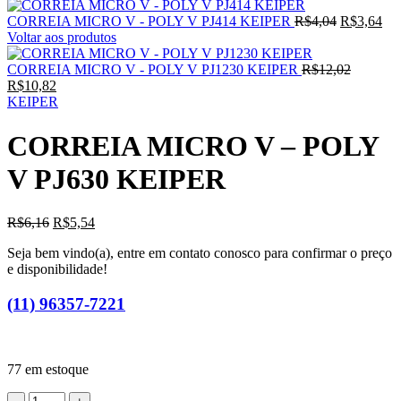
O
O
CORREIA MICRO V - POLY V PJ414 KEIPER
R$
4,04
R$
3,64
preço
pre
Voltar aos produtos
original
atu
era:
O
é:
CORREIA MICRO V - POLY V PJ1230 KEIPER
R$
12,02
O
R$4,04.
preço
R$3
R$
10,82
preço
original
KEIPER
atual
era:
é:
R$12,02
CORREIA MICRO V – POLY
R$10,82.
V PJ630 KEIPER
O
O
R$
6,16
R$
5,54
preço
preço
Seja bem vindo(a), entre em contato conosco para confirmar o preço
original
atual
e disponibilidade!
era:
é:
R$6,16.
R$5,54.
(11) 96357-7221
77 em estoque
CORREIA