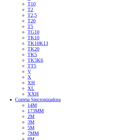
T10
T2
T2,5
T20
T5
TG10
TK10
TK10K13
TK20
TK5
TK5K6
TT5
V
X
XH
XL
XXH
Correia Sincronizadora
14M
173MM
2M
3M
5M
7MM
8M