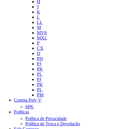
H
J
K
L
LL
M
MV8
MXL
P
CX
D
PH
PJ
PK
PL
PJ
PK
PL
PM
Correia Poly V
6PK
Políticas
Política de Privacidade
Política de Troca e Devolução
Fale Conosco