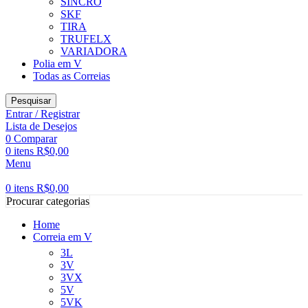
SINCRO
SKF
TIRA
TRUFELX
VARIADORA
Polia em V
Todas as Correias
Pesquisar
Entrar / Registrar
Lista de Desejos
0
Comparar
0
itens
R$
0,00
Menu
0
itens
R$
0,00
Procurar categorias
Home
Correia em V
3L
3V
3VX
5V
5VK