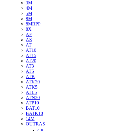
3M
4M
5M
8M
8MRPP
8X
AF
AS
AT
AT10
AT15
AT20
AT3
AT5
ATK
ATK20
ATK5
ATL5
ATN20
ATP10
BAT10
BATK10
14M
OUTRAS
CP