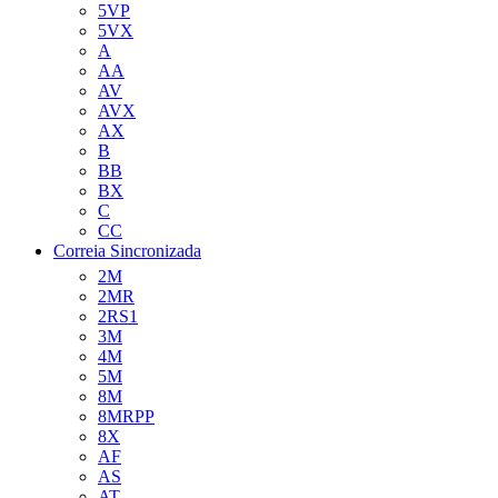
5VP
5VX
A
AA
AV
AVX
AX
B
BB
BX
C
CC
Correia Sincronizada
2M
2MR
2RS1
3M
4M
5M
8M
8MRPP
8X
AF
AS
AT