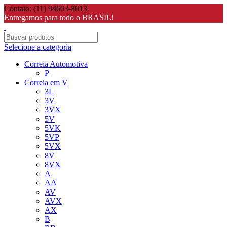
Contato: (11) 94603-8013
Entregamos para todo o BRASIL!
Selecione a categoria
Correia Automotiva
P
Correia em V
3L
3V
3VX
5V
5VK
5VP
5VX
8V
8VX
A
AA
AV
AVX
AX
B