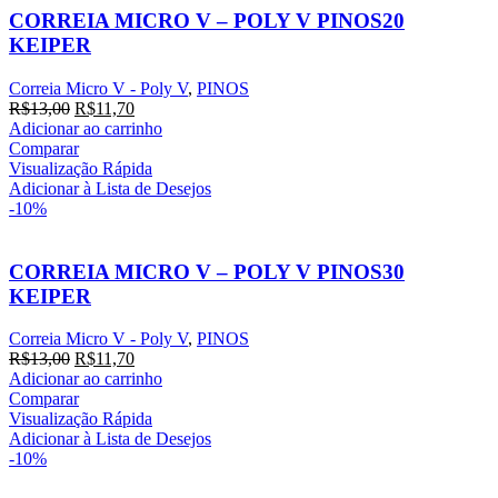
CORREIA MICRO V – POLY V PINOS20
KEIPER
Correia Micro V - Poly V
,
PINOS
O
O
R$
13,00
R$
11,70
preço
preço
Adicionar ao carrinho
original
atual
Comparar
era:
é:
Visualização Rápida
R$13,00.
R$11,70.
Adicionar à Lista de Desejos
-10%
CORREIA MICRO V – POLY V PINOS30
KEIPER
Correia Micro V - Poly V
,
PINOS
O
O
R$
13,00
R$
11,70
preço
preço
Adicionar ao carrinho
original
atual
Comparar
era:
é:
Visualização Rápida
R$13,00.
R$11,70.
Adicionar à Lista de Desejos
-10%