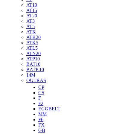
AT10
AT15
AT20
AT3
AT5
ATK
ATK20
ATK5
ATL5
ATN20
ATP10
BAT10
BATK10
14M
OUTRAS
CP
CS
F
F2
EGGBELT
MM
F6
FX
GB