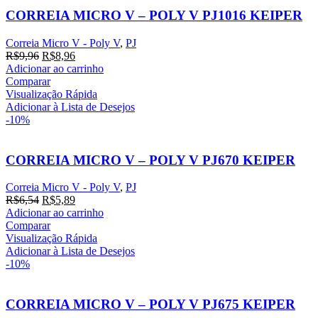
CORREIA MICRO V – POLY V PJ1016 KEIPER
Correia Micro V - Poly V
,
PJ
O
O
R$
9,96
R$
8,96
preço
preço
Adicionar ao carrinho
original
atual
Comparar
era:
é:
Visualização Rápida
R$9,96.
R$8,96.
Adicionar à Lista de Desejos
-10%
CORREIA MICRO V – POLY V PJ670 KEIPER
Correia Micro V - Poly V
,
PJ
O
O
R$
6,54
R$
5,89
preço
preço
Adicionar ao carrinho
original
atual
Comparar
era:
é:
Visualização Rápida
R$6,54.
R$5,89.
Adicionar à Lista de Desejos
-10%
CORREIA MICRO V – POLY V PJ675 KEIPER