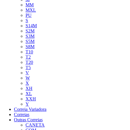
MM
MXL
PU
S
S14M
S2M
S3M
S5M
S8M
T10
T2
T20
T5
V
W
X
XH
XL
XXH
Y
Correia Variadora
Correias
Outras Correias
CANETA