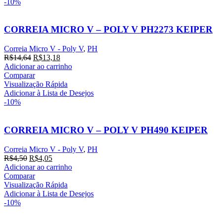
-10%
CORREIA MICRO V – POLY V PH2273 KEIPER
Correia Micro V - Poly V
,
PH
O
O
R$
14,64
R$
13,18
preço
preço
Adicionar ao carrinho
original
atual
Comparar
era:
é:
Visualização Rápida
R$14,64.
R$13,18.
Adicionar à Lista de Desejos
-10%
CORREIA MICRO V – POLY V PH490 KEIPER
Correia Micro V - Poly V
,
PH
O
O
R$
4,50
R$
4,05
preço
preço
Adicionar ao carrinho
original
atual
Comparar
era:
é:
Visualização Rápida
R$4,50.
R$4,05.
Adicionar à Lista de Desejos
-10%