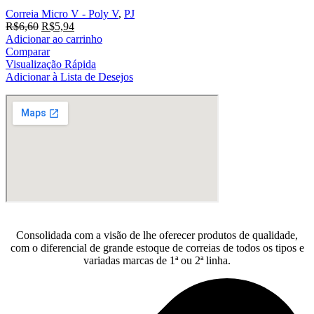
Correia Micro V - Poly V
,
PJ
O
O
R$
6,60
R$
5,94
preço
preço
Adicionar ao carrinho
original
atual
Comparar
era:
é:
Visualização Rápida
R$6,60.
R$5,94.
Adicionar à Lista de Desejos
Consolidada com a visão de lhe oferecer produtos de qualidade,
com o diferencial de grande estoque de correias de todos os tipos e
variadas marcas de 1ª ou 2ª linha.