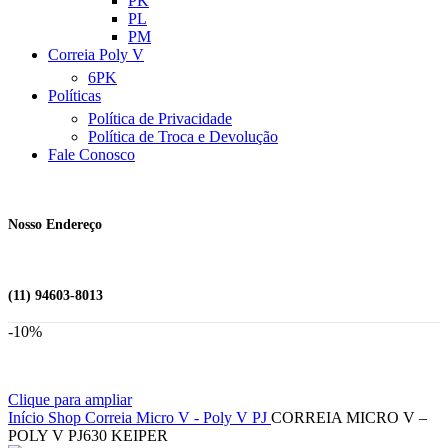
PK
PL
PM
Correia Poly V
6PK
Políticas
Política de Privacidade
Política de Troca e Devolução
Fale Conosco
Nosso Endereço
(11) 94603-8013
-10%
Clique para ampliar
Início
Shop
Correia Micro V - Poly V
PJ
CORREIA MICRO V –
POLY V PJ630 KEIPER