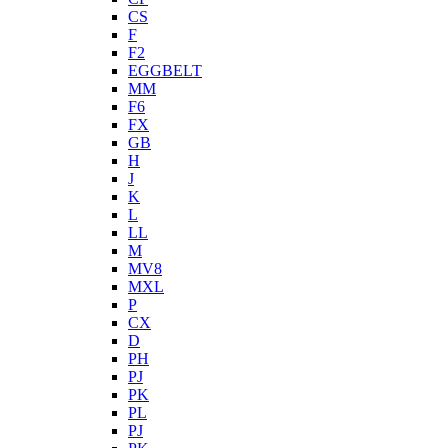
CS
F
F2
EGGBELT
MM
F6
FX
GB
H
J
K
L
LL
M
MV8
MXL
P
CX
D
PH
PJ
PK
PL
PJ