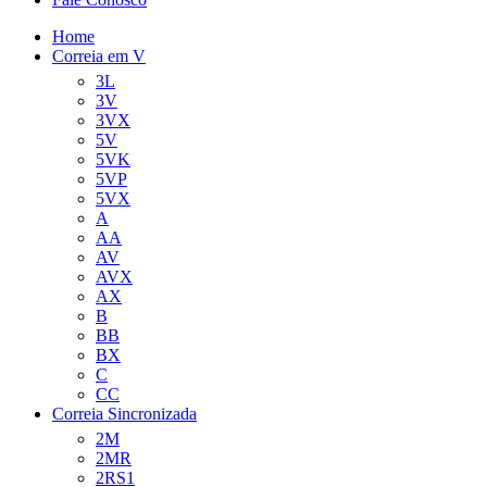
Home
Correia em V
3L
3V
3VX
5V
5VK
5VP
5VX
A
AA
AV
AVX
AX
B
BB
BX
C
CC
Correia Sincronizada
2M
2MR
2RS1