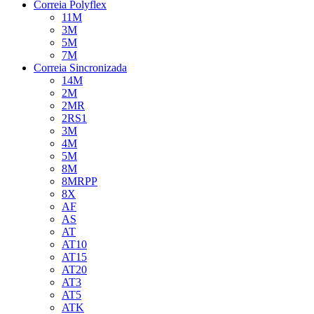
Correia Polyflex
11M
3M
5M
7M
Correia Sincronizada
14M
2M
2MR
2RS1
3M
4M
5M
8M
8MRPP
8X
AF
AS
AT
AT10
AT15
AT20
AT3
AT5
ATK