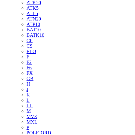
ATK20
ATK5
ATL5
ATN20
ATP10
BAT10
BATK10
CP
CS
ELO
F
F2
F6
FX
GB
H
J
K
L
LL
M
MV8
MXL
P
POLICORD