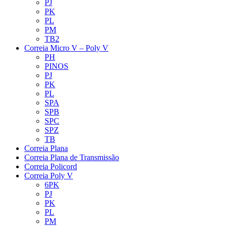
PJ
PK
PL
PM
TB2
Correia Micro V – Poly V
PH
PINOS
PJ
PK
PL
SPA
SPB
SPC
SPZ
TB
Correia Plana
Correia Plana de Transmissão
Correia Policord
Correia Poly V
6PK
PJ
PK
PL
PM