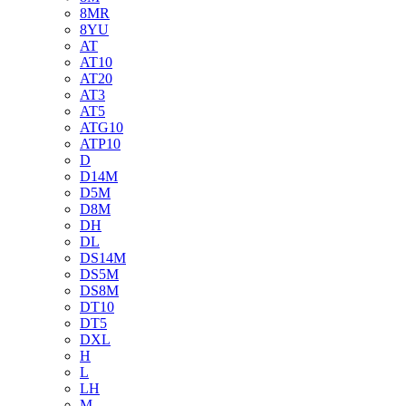
8MR
8YU
AT
AT10
AT20
AT3
AT5
ATG10
ATP10
D
D14M
D5M
D8M
DH
DL
DS14M
DS5M
DS8M
DT10
DT5
DXL
H
L
LH
M