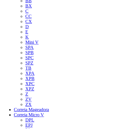
BB
BX
C
CC
CX
D
E
K
Mini V
SPA
SPB
SPC
SPZ
TB
XPA
XPB
XPC
XPZ
Z
ZV
ZX
Correia Mageadora
Correia Micro V
DPL
EPJ