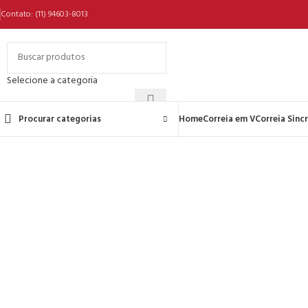
Contato: (11) 94603-8013
-10%
Selecione a categoria
Procurar categorias
Home
Correia em V
Correia Sinc