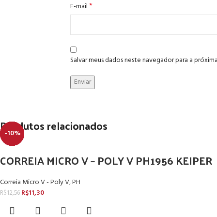
*
E-mail
Salvar meus dados neste navegador para a próxim
Produtos relacionados
-10%
-10%
-10%
-10%
-10%
-10%
-10%
-10%
CORREIA MICRO V – POLY V PH1956 KEIPER
Correia Micro V - Poly V
,
PH
R$
11,30
R$
12,56