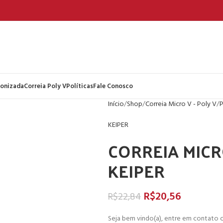
ronizada
Correia Poly V
Políticas
Fale Conosco
Início
Shop
Correia Micro V - Poly V
P
KEIPER
CORREIA MICRO
KEIPER
R$
20,56
R$
22,84
Seja bem vindo(a), entre em contato c