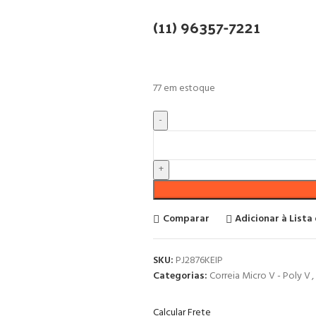
(11) 96357-7221
77 em estoque
Comparar
Adicionar à Lista
SKU:
PJ2876KEIP
Categorias:
Correia Micro V - Poly V
,
Calcular Frete