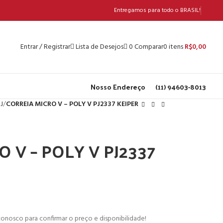
Entregamos para todo o BRASIL!
Entrar / Registrar
0
itens
R$
0,00
Lista de Desejos
0
Comparar
Nosso Endereço
(11) 94603-8013
J
CORREIA MICRO V – POLY V PJ2337 KEIPER
 V – POLY V PJ2337
onosco para confirmar o preço e disponibilidade!