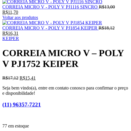
O
CORREIA MICRO V - POLY V PJ1116 SINCRO
R$
13,00
O
preço
R$
11,70
preço
original
Voltar aos produtos
atual
era:
é:
O
R$13,00
CORREIA MICRO V - POLY V PJ1854 KEIPER
R$
18,12
R$11,70.
O
preço
R$
16,31
preço
original
KEIPER
atual
era:
é:
R$18,12
CORREIA MICRO V – POLY
R$16,31.
V PJ1752 KEIPER
O
O
R$
17,12
R$
15,41
preço
preço
Seja bem vindo(a), entre em contato conosco para confirmar o preço
original
atual
e disponibilidade!
era:
é:
R$17,12.
R$15,41.
(11) 96357-7221
77 em estoque