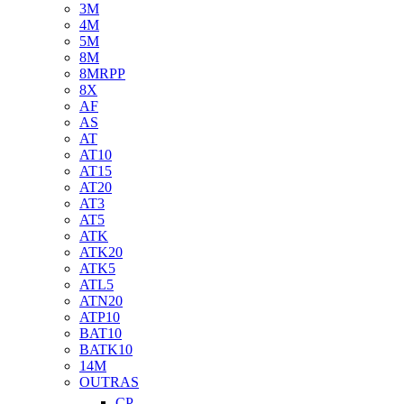
3M
4M
5M
8M
8MRPP
8X
AF
AS
AT
AT10
AT15
AT20
AT3
AT5
ATK
ATK20
ATK5
ATL5
ATN20
ATP10
BAT10
BATK10
14M
OUTRAS
CP