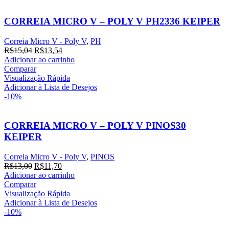
CORREIA MICRO V – POLY V PH2336 KEIPER
Correia Micro V - Poly V
,
PH
O
O
R$
15,04
R$
13,54
preço
preço
Adicionar ao carrinho
original
atual
Comparar
era:
é:
Visualização Rápida
R$15,04.
R$13,54.
Adicionar à Lista de Desejos
-10%
CORREIA MICRO V – POLY V PINOS30
KEIPER
Correia Micro V - Poly V
,
PINOS
O
O
R$
13,00
R$
11,70
preço
preço
Adicionar ao carrinho
original
atual
Comparar
era:
é:
Visualização Rápida
R$13,00.
R$11,70.
Adicionar à Lista de Desejos
-10%