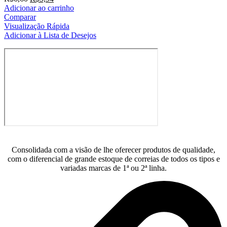
preço
preço
Adicionar ao carrinho
original
atual
Comparar
era:
é:
Visualização Rápida
R$6,60.
R$5,94.
Adicionar à Lista de Desejos
Consolidada com a visão de lhe oferecer produtos de qualidade,
com o diferencial de grande estoque de correias de todos os tipos e
variadas marcas de 1ª ou 2ª linha.