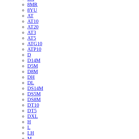
8MR
8YU
AT
AT10
AT20
AT3
AT5
ATG10
ATP10
D
D14M
D5M
D8M
DH
DL
DS14M
DS5M
DS8M
DT10
DT5
DXL
H
L
LH
M