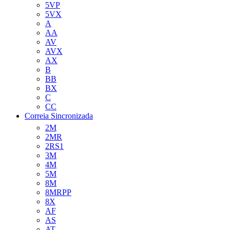
5VP
5VX
A
AA
AV
AVX
AX
B
BB
BX
C
CC
Correia Sincronizada
2M
2MR
2RS1
3M
4M
5M
8M
8MRPP
8X
AF
AS
AT