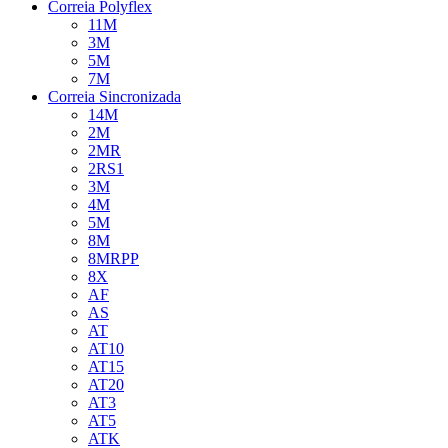
Correia Polyflex
11M
3M
5M
7M
Correia Sincronizada
14M
2M
2MR
2RS1
3M
4M
5M
8M
8MRPP
8X
AF
AS
AT
AT10
AT15
AT20
AT3
AT5
ATK