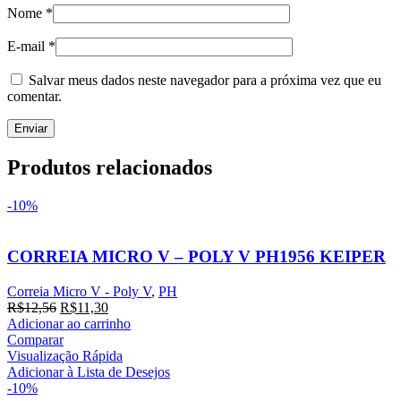
Nome
*
E-mail
*
Salvar meus dados neste navegador para a próxima vez que eu
comentar.
Produtos relacionados
-10%
CORREIA MICRO V – POLY V PH1956 KEIPER
Correia Micro V - Poly V
,
PH
O
O
R$
12,56
R$
11,30
preço
preço
Adicionar ao carrinho
original
atual
Comparar
era:
é:
Visualização Rápida
R$12,56.
R$11,30.
Adicionar à Lista de Desejos
-10%