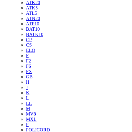
ATK20
ATK5
ATL5
ATN20
ATP10
BAT10
BATK10
CP
CS
ELO
F
F2
F6
FX
GB
H
J
K
L
LL
M
MV8
MXL
P
POLICORD