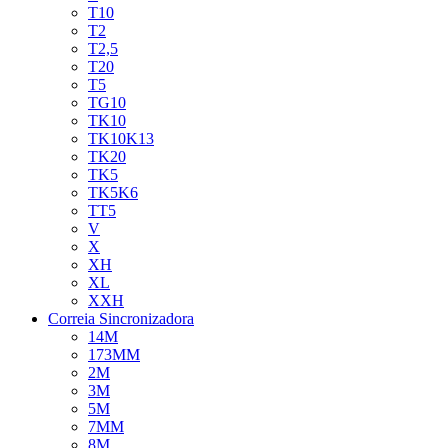
T10
T2
T2,5
T20
T5
TG10
TK10
TK10K13
TK20
TK5
TK5K6
TT5
V
X
XH
XL
XXH
Correia Sincronizadora
14M
173MM
2M
3M
5M
7MM
8M