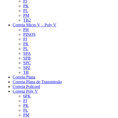
PJ
PK
PL
PM
TB2
Correia Micro V – Poly V
PH
PINOS
PJ
PK
PL
SPA
SPB
SPC
SPZ
TB
Correia Plana
Correia Plana de Transmissão
Correia Policord
Correia Poly V
6PK
PJ
PK
PL
PM