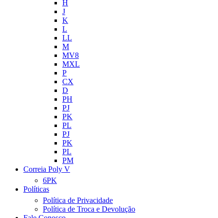
H
J
K
L
LL
M
MV8
MXL
P
CX
D
PH
PJ
PK
PL
PJ
PK
PL
PM
Correia Poly V
6PK
Políticas
Política de Privacidade
Política de Troca e Devolução
Fale Conosco