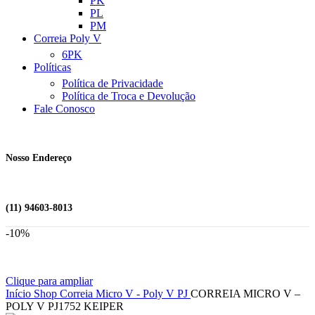
PK
PL
PM
Correia Poly V
6PK
Políticas
Política de Privacidade
Política de Troca e Devolução
Fale Conosco
Nosso Endereço
(11) 94603-8013
-10%
Clique para ampliar
Início
Shop
Correia Micro V - Poly V
PJ
CORREIA MICRO V –
POLY V PJ1752 KEIPER