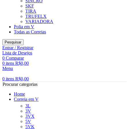
SINCRO
SKF
TIRA
TRUFELX
VARIADORA
Polia em V
Todas as Correias
Pesquisar
Entrar / Registrar
Lista de Desejos
0
Comparar
0
itens
R$
0,00
Menu
0
itens
R$
0,00
Procurar categorias
Home
Correia em V
3L
3V
3VX
5V
5VK