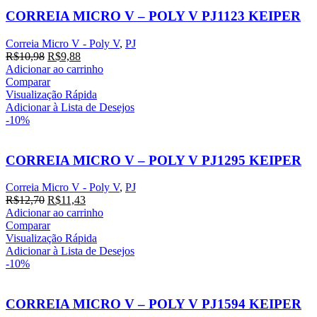
CORREIA MICRO V – POLY V PJ1123 KEIPER
Correia Micro V - Poly V
,
PJ
O
O
R$
10,98
R$
9,88
preço
preço
Adicionar ao carrinho
original
atual
Comparar
era:
é:
Visualização Rápida
R$10,98.
R$9,88.
Adicionar à Lista de Desejos
-10%
CORREIA MICRO V – POLY V PJ1295 KEIPER
Correia Micro V - Poly V
,
PJ
O
O
R$
12,70
R$
11,43
preço
preço
Adicionar ao carrinho
original
atual
Comparar
era:
é:
Visualização Rápida
R$12,70.
R$11,43.
Adicionar à Lista de Desejos
-10%
CORREIA MICRO V – POLY V PJ1594 KEIPER