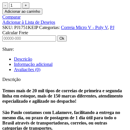
CORREIA
MICRO
Adicionar ao carrinho
V
Comparar
-
Adicionar à Lista de Desejos
POLY
SKU:
PJ1751KEIP
Categorias:
Correia Micro V - Poly V
,
PJ
V
Calcular Frete
PJ1752
Ok
KEIPER
quantidade
Share:
Descrição
Informação adicional
Avaliações (0)
Descrição
Temos mais de 20 mil tipos de correias de primeira e segunda
linha em estoque, mais de 150 marcas diferentes, atendimento
especializado e agilizade no despacho!
São Paulo contamos com Lalamove, facilitando a entrega no
mesmo dia, ou prazo de postagem de 1 dia útil para todo o
Brasil através de transportadoras, correios, ou outras
categorias de transportes.