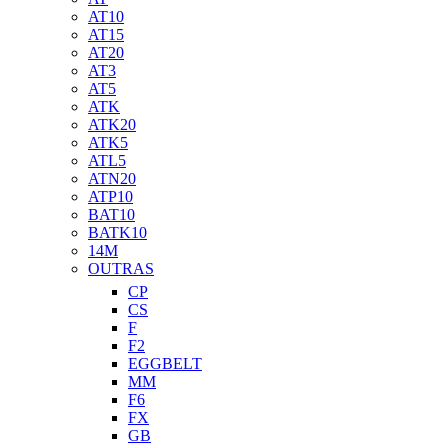
AT10
AT15
AT20
AT3
AT5
ATK
ATK20
ATK5
ATL5
ATN20
ATP10
BAT10
BATK10
14M
OUTRAS
CP
CS
F
F2
EGGBELT
MM
F6
FX
GB