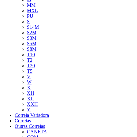
MM
MXL
PU
S
S14M
S2M
S3M
S5M
S8M
T10
T2
T20
T5
V
W
X
XH
XL
XXH
Y
Correia Variadora
Correias
Outras Correias
CANETA