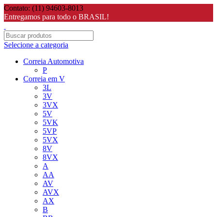
Contato: (11) 94603-8013
Entregamos para todo o BRASIL!
Selecione a categoria
Correia Automotiva
P
Correia em V
3L
3V
3VX
5V
5VK
5VP
5VX
8V
8VX
A
AA
AV
AVX
AX
B