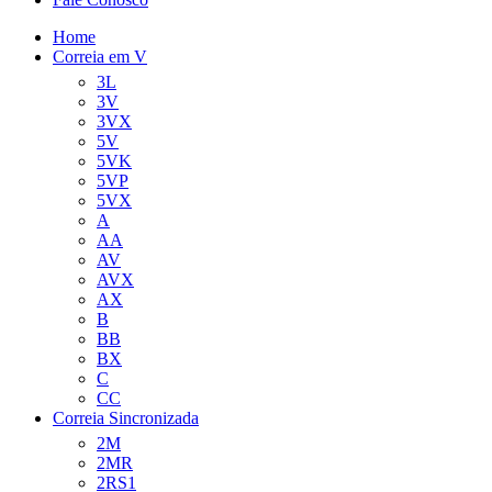
Home
Correia em V
3L
3V
3VX
5V
5VK
5VP
5VX
A
AA
AV
AVX
AX
B
BB
BX
C
CC
Correia Sincronizada
2M
2MR
2RS1