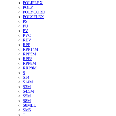
POLIFLEX
POLY
POLYCORD
POLYFLEX
PS
PU
PV
PVC
REV
RPP
RPP14M
RPP5M
RPP8
RPP8M
RRP8M
S
S14
S14M
S3M
S4,5M
S5M
S8M
S8MLL
SM5
T