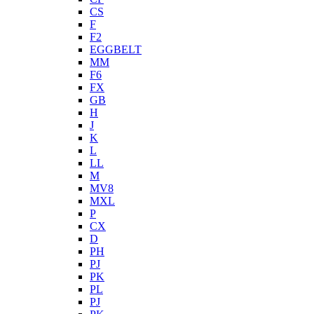
CS
F
F2
EGGBELT
MM
F6
FX
GB
H
J
K
L
LL
M
MV8
MXL
P
CX
D
PH
PJ
PK
PL
PJ