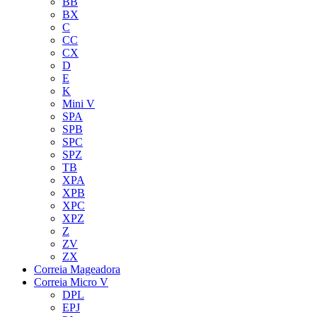
BB
BX
C
CC
CX
D
E
K
Mini V
SPA
SPB
SPC
SPZ
TB
XPA
XPB
XPC
XPZ
Z
ZV
ZX
Correia Mageadora
Correia Micro V
DPL
EPJ