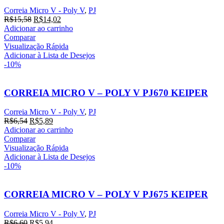
Correia Micro V - Poly V
,
PJ
O
O
R$
15,58
R$
14,02
preço
preço
Adicionar ao carrinho
original
atual
Comparar
era:
é:
Visualização Rápida
R$15,58.
R$14,02.
Adicionar à Lista de Desejos
-10%
CORREIA MICRO V – POLY V PJ670 KEIPER
Correia Micro V - Poly V
,
PJ
O
O
R$
6,54
R$
5,89
preço
preço
Adicionar ao carrinho
original
atual
Comparar
era:
é:
Visualização Rápida
R$6,54.
R$5,89.
Adicionar à Lista de Desejos
-10%
CORREIA MICRO V – POLY V PJ675 KEIPER
Correia Micro V - Poly V
,
PJ
O
O
R$
6,60
R$
5,94