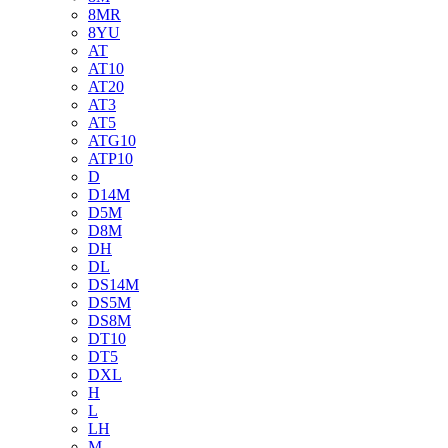
8MR
8YU
AT
AT10
AT20
AT3
AT5
ATG10
ATP10
D
D14M
D5M
D8M
DH
DL
DS14M
DS5M
DS8M
DT10
DT5
DXL
H
L
LH
M