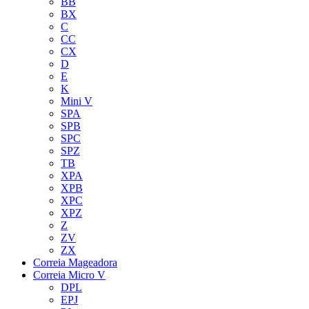
BB
BX
C
CC
CX
D
E
K
Mini V
SPA
SPB
SPC
SPZ
TB
XPA
XPB
XPC
XPZ
Z
ZV
ZX
Correia Mageadora
Correia Micro V
DPL
EPJ