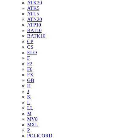
ATK20
ATK5
ATL5
ATN20
ATP10
BAT10
BATK10
CP
CS
ELO
F
F2
F6
FX
GB
H
J
K
L
LL
M
MV8
MXL
P
POLICORD