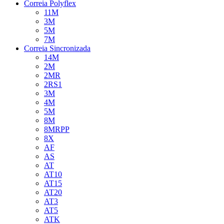
Correia Polyflex
11M
3M
5M
7M
Correia Sincronizada
14M
2M
2MR
2RS1
3M
4M
5M
8M
8MRPP
8X
AF
AS
AT
AT10
AT15
AT20
AT3
AT5
ATK