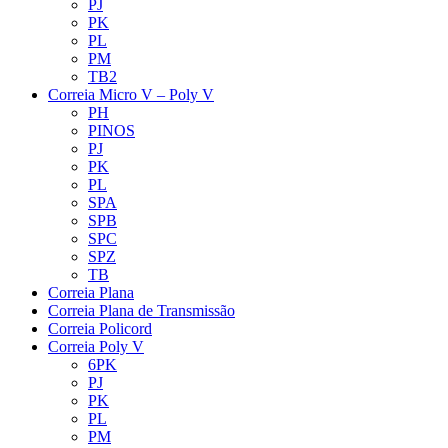
PJ
PK
PL
PM
TB2
Correia Micro V – Poly V
PH
PINOS
PJ
PK
PL
SPA
SPB
SPC
SPZ
TB
Correia Plana
Correia Plana de Transmissão
Correia Policord
Correia Poly V
6PK
PJ
PK
PL
PM