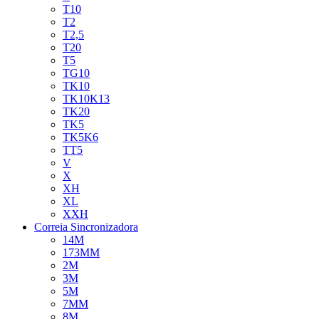
T10
T2
T2,5
T20
T5
TG10
TK10
TK10K13
TK20
TK5
TK5K6
TT5
V
X
XH
XL
XXH
Correia Sincronizadora
14M
173MM
2M
3M
5M
7MM
8M