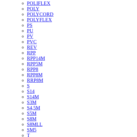
POLIFLEX
POLY
POLYCORD
POLYFLEX
PS
PU
PV
PVC
REV
RPP
RPP14M
RPP5M
RPP8
RPP8M
RRP8M
S
S14
S14M
S3M
S4,5M
S5M
S8M
S8MLL
SM5
T