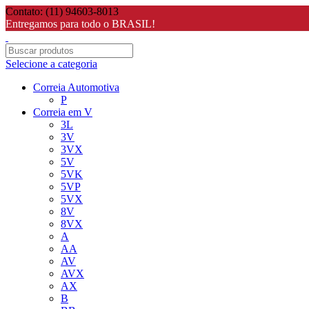
Contato: (11) 94603-8013
Entregamos para todo o BRASIL!
Selecione a categoria
Correia Automotiva
P
Correia em V
3L
3V
3VX
5V
5VK
5VP
5VX
8V
8VX
A
AA
AV
AVX
AX
B