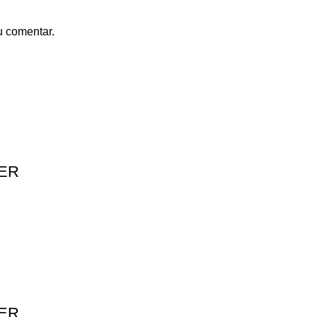
u comentar.
PER
PER