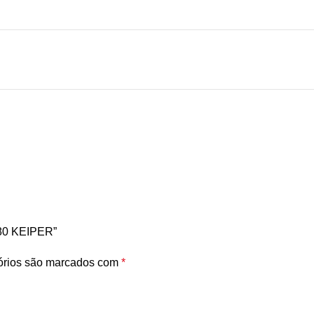
080 KEIPER”
órios são marcados com
*