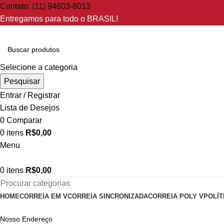
Contato: (11) 94603-8013
Entregamos para todo o BRASIL!
Selecione a categoria
Pesquisar
Entrar / Registrar
Lista de Desejos
0
Comparar
0
itens
R$
0,00
Menu
0
itens
R$
0,00
Procurar categorias
HOME
CORREIA EM V
CORREIA SINCRONIZADA
CORREIA POLY V
POLÍT
Nosso Endereço