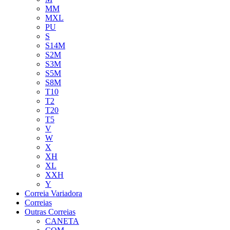
MM
MXL
PU
S
S14M
S2M
S3M
S5M
S8M
T10
T2
T20
T5
V
W
X
XH
XL
XXH
Y
Correia Variadora
Correias
Outras Correias
CANETA