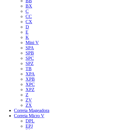
BB
BX
C
CC
CX
D
E
K
Mini V
SPA
SPB
SPC
SPZ
TB
XPA
XPB
XPC
XPZ
Z
ZV
ZX
Correia Mageadora
Correia Micro V
DPL
EPJ