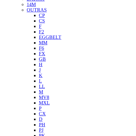
14M
OUTRAS
CP
CS
F
F2
EGGBELT
MM
F6
FX
GB
H
J
K
L
LL
M
MV8
MXL
P
CX
D
PH
PJ
PK