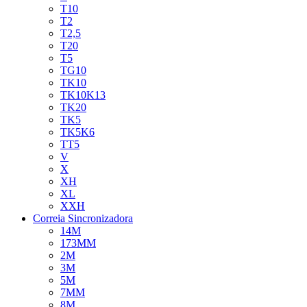
T10
T2
T2,5
T20
T5
TG10
TK10
TK10K13
TK20
TK5
TK5K6
TT5
V
X
XH
XL
XXH
Correia Sincronizadora
14M
173MM
2M
3M
5M
7MM
8M