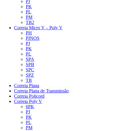
PJ
PK
PL
PM
TB2
Correia Micro V – Poly V
PH
PINOS
PJ
PK
PL
SPA
SPB
SPC
SPZ
TB
Correia Plana
Correia Plana de Transmissão
Correia Policord
Correia Poly V
6PK
PJ
PK
PL
PM