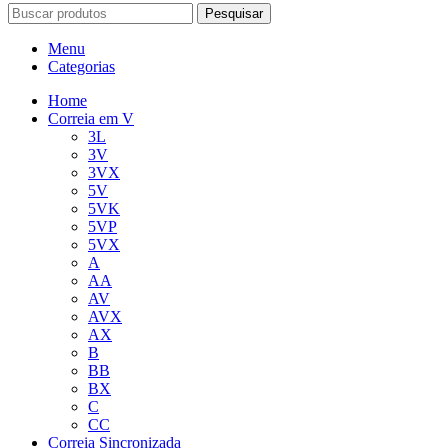
Pesquisar
Menu
Categorias
Home
Correia em V
3L
3V
3VX
5V
5VK
5VP
5VX
A
AA
AV
AVX
AX
B
BB
BX
C
CC
Correia Sincronizada