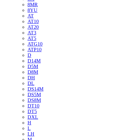
8MR
8YU
AT
AT10
AT20
AT3
AT5
ATG10
ATP10
D
D14M
D5M
D8M
DH
DL
DS14M
DS5M
DS8M
DT10
DT5
DXL
H
L
LH
M