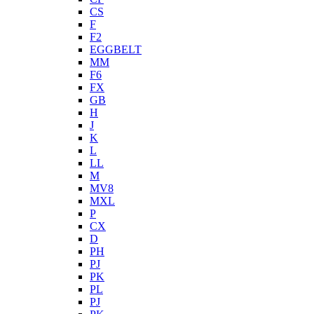
CS
F
F2
EGGBELT
MM
F6
FX
GB
H
J
K
L
LL
M
MV8
MXL
P
CX
D
PH
PJ
PK
PL
PJ