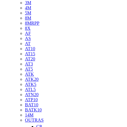
3M
4M
5M
8M
8MRPP
8X
AF
AS
AT
AT10
AT15
AT20
AT3
AT5
ATK
ATK20
ATK5
ATL5
ATN20
ATP10
BAT10
BATK10
14M
OUTRAS
CP