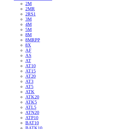
2M
2MR
2RS1
3M
4M
5M
8M
8MRPP
8X
AF
AS
AT
AT10
AT15
AT20
AT3
AT5
ATK
ATK20
ATK5
ATL5
ATN20
ATP10
BAT10
BATK10