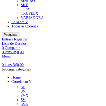
SINCRO
SKF
TIRA
TRUFELX
VARIADORA
Polia em V
Todas as Correias
Pesquisar
Entrar / Registrar
Lista de Desejos
0
Comparar
0
itens
R$
0,00
Menu
0
itens
R$
0,00
Procurar categorias
Home
Correia em V
3L
3V
3VX
5V
5VK