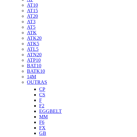
AT10
AT15
AT20
AT3
AT5
ATK
ATK20
ATK5
ATL5
ATN20
ATP10
BAT10
BATK10
14M
OUTRAS
CP
CS
F
F2
EGGBELT
MM
F6
FX
GB