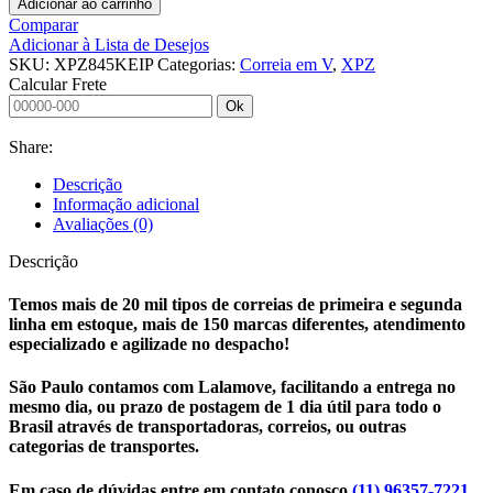
Adicionar ao carrinho
Comparar
Adicionar à Lista de Desejos
SKU:
XPZ845KEIP
Categorias:
Correia em V
,
XPZ
Calcular Frete
Ok
Share:
Descrição
Informação adicional
Avaliações (0)
Descrição
Temos mais de 20 mil tipos de correias de primeira e segunda
linha em estoque, mais de 150 marcas diferentes, atendimento
especializado e agilizade no despacho!
São Paulo contamos com Lalamove, facilitando a entrega no
mesmo dia, ou prazo de postagem de 1 dia útil para todo o
Brasil através de transportadoras, correios, ou outras
categorias de transportes.
Em caso de dúvidas entre em contato conosco
(11) 96357-7221
,