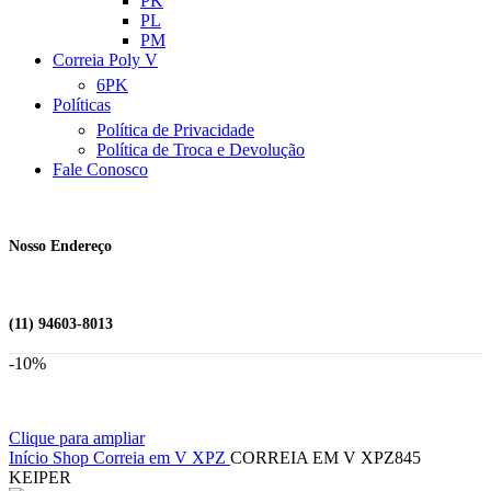
PK
PL
PM
Correia Poly V
6PK
Políticas
Política de Privacidade
Política de Troca e Devolução
Fale Conosco
Nosso Endereço
(11) 94603-8013
-10%
Clique para ampliar
Início
Shop
Correia em V
XPZ
CORREIA EM V XPZ845
KEIPER