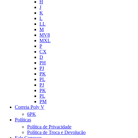
H
J
K
L
LL
M
MV8
MXL
P
CX
D
PH
PJ
PK
PL
PJ
PK
PL
PM
Correia Poly V
6PK
Políticas
Política de Privacidade
Política de Troca e Devolução
Fale Conosco