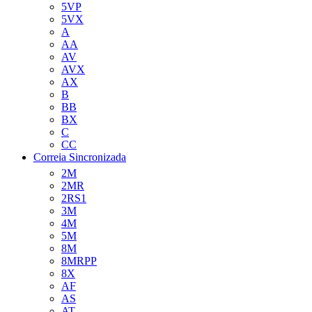
5VP
5VX
A
AA
AV
AVX
AX
B
BB
BX
C
CC
Correia Sincronizada
2M
2MR
2RS1
3M
4M
5M
8M
8MRPP
8X
AF
AS
AT