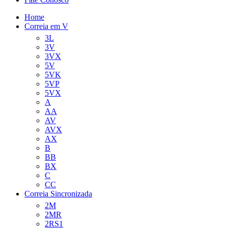
Home
Correia em V
3L
3V
3VX
5V
5VK
5VP
5VX
A
AA
AV
AVX
AX
B
BB
BX
C
CC
Correia Sincronizada
2M
2MR
2RS1