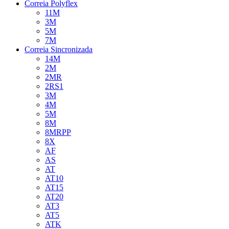
Correia Polyflex
11M
3M
5M
7M
Correia Sincronizada
14M
2M
2MR
2RS1
3M
4M
5M
8M
8MRPP
8X
AF
AS
AT
AT10
AT15
AT20
AT3
AT5
ATK