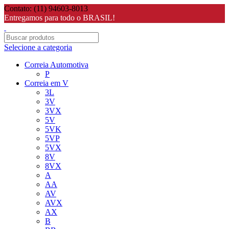
Contato: (11) 94603-8013
Entregamos para todo o BRASIL!
Selecione a categoria
Correia Automotiva
P
Correia em V
3L
3V
3VX
5V
5VK
5VP
5VX
8V
8VX
A
AA
AV
AVX
AX
B