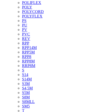
POLIFLEX
POLY
POLYCORD
POLYFLEX
PS
PU
PV
PVC
REV
RPP
RPP14M
RPP5M
RPP8
RPP8M
RRP8M
S
S14
S14M
S3M
S4,5M
S5M
S8M
S8MLL
SM5
T