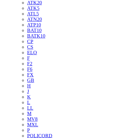
ATK20
ATK5
ATL5
ATN20
ATP10
BAT10
BATK10
CP
CS
ELO
F
F2
F6
FX
GB
H
J
K
L
LL
M
MV8
MXL
P
POLICORD