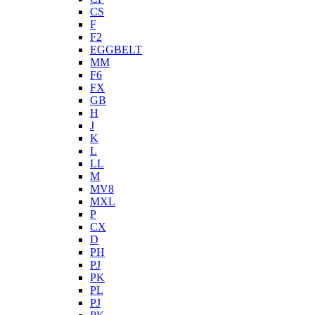
CS
F
F2
EGGBELT
MM
F6
FX
GB
H
J
K
L
LL
M
MV8
MXL
P
CX
D
PH
PJ
PK
PL
PJ