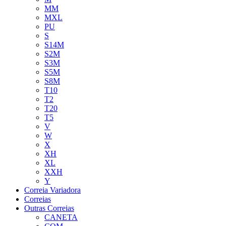
MM
MXL
PU
S
S14M
S2M
S3M
S5M
S8M
T10
T2
T20
T5
V
W
X
XH
XL
XXH
Y
Correia Variadora
Correias
Outras Correias
CANETA