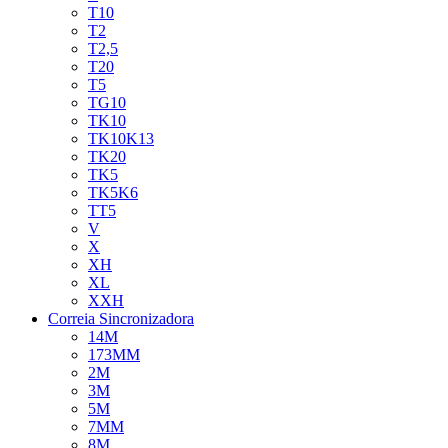
T10
T2
T2,5
T20
T5
TG10
TK10
TK10K13
TK20
TK5
TK5K6
TT5
V
X
XH
XL
XXH
Correia Sincronizadora
14M
173MM
2M
3M
5M
7MM
8M