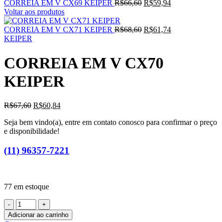
O
O
CORREIA EM V CX69 KEIPER
R$
66,60
R$
59,94
preço
preço
Voltar aos produtos
original
atual
era:
O
é:
O
CORREIA EM V CX71 KEIPER
R$
68,60
R$
61,74
R$66,60.
preço
R$59,94.
preço
KEIPER
original
atual
era:
é:
CORREIA EM V CX70
R$68,60.
R$61,74.
KEIPER
O
O
R$
67,60
R$
60,84
preço
preço
Seja bem vindo(a), entre em contato conosco para confirmar o preço
original
atual
e disponibilidade!
era:
é:
R$67,60.
R$60,84.
(11) 96357-7221
77 em estoque
CORREIA
EM
Adicionar ao carrinho
V