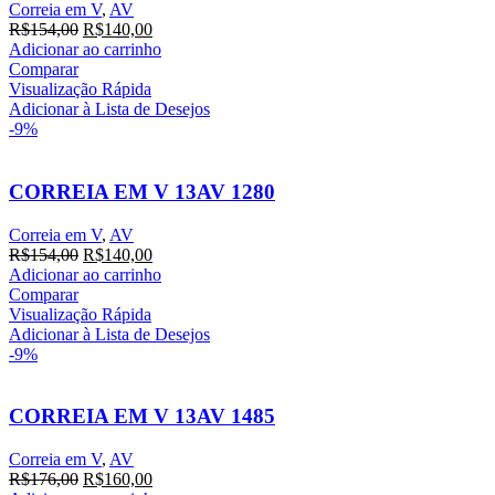
Correia em V
,
AV
O
O
R$
154,00
R$
140,00
preço
preço
Adicionar ao carrinho
original
atual
Comparar
era:
é:
Visualização Rápida
R$154,00.
R$140,00.
Adicionar à Lista de Desejos
-9%
CORREIA EM V 13AV 1280
Correia em V
,
AV
O
O
R$
154,00
R$
140,00
preço
preço
Adicionar ao carrinho
original
atual
Comparar
era:
é:
Visualização Rápida
R$154,00.
R$140,00.
Adicionar à Lista de Desejos
-9%
CORREIA EM V 13AV 1485
Correia em V
,
AV
O
O
R$
176,00
R$
160,00