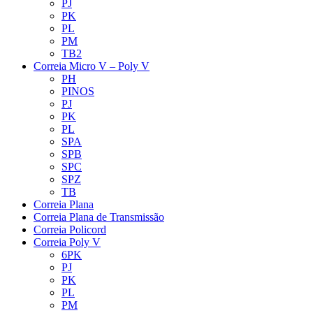
PJ
PK
PL
PM
TB2
Correia Micro V – Poly V
PH
PINOS
PJ
PK
PL
SPA
SPB
SPC
SPZ
TB
Correia Plana
Correia Plana de Transmissão
Correia Policord
Correia Poly V
6PK
PJ
PK
PL
PM