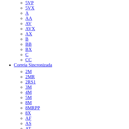
5VP
5VX
A
AA
AV
AVX
AX
B
BB
BX
C
CC
Correia Sincronizada
2M
2MR
2RS1
3M
4M
5M
8M
8MRPP
8X
AF
AS
AT