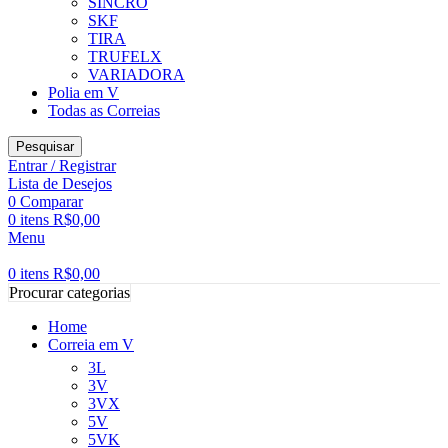
SINCRO
SKF
TIRA
TRUFELX
VARIADORA
Polia em V
Todas as Correias
Pesquisar
Entrar / Registrar
Lista de Desejos
0
Comparar
0
itens
R$
0,00
Menu
0
itens
R$
0,00
Procurar categorias
Home
Correia em V
3L
3V
3VX
5V
5VK