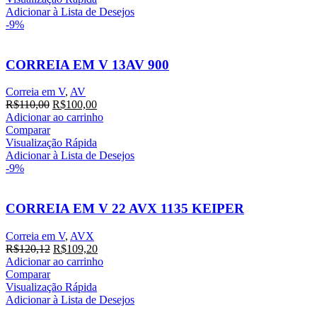
R$110,00.
R$100,00.
Adicionar à Lista de Desejos
-9%
CORREIA EM V 13AV 900
Correia em V
,
AV
O
O
R$
110,00
R$
100,00
preço
preço
Adicionar ao carrinho
original
atual
Comparar
era:
é:
Visualização Rápida
R$110,00.
R$100,00.
Adicionar à Lista de Desejos
-9%
CORREIA EM V 22 AVX 1135 KEIPER
Correia em V
,
AVX
O
O
R$
120,12
R$
109,20
preço
preço
Adicionar ao carrinho
original
atual
Comparar
era:
é:
Visualização Rápida
R$120,12.
R$109,20.
Adicionar à Lista de Desejos