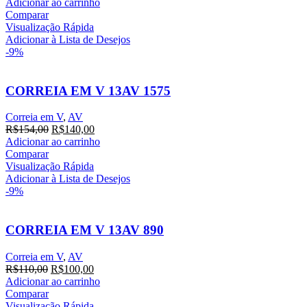
preço
preço
Adicionar ao carrinho
original
atual
Comparar
era:
é:
Visualização Rápida
R$176,00.
R$160,00.
Adicionar à Lista de Desejos
-9%
CORREIA EM V 13AV 1575
Correia em V
,
AV
O
O
R$
154,00
R$
140,00
preço
preço
Adicionar ao carrinho
original
atual
Comparar
era:
é:
Visualização Rápida
R$154,00.
R$140,00.
Adicionar à Lista de Desejos
-9%
CORREIA EM V 13AV 890
Correia em V
,
AV
O
O
R$
110,00
R$
100,00
preço
preço
Adicionar ao carrinho
original
atual
Comparar
era:
é:
Visualização Rápida