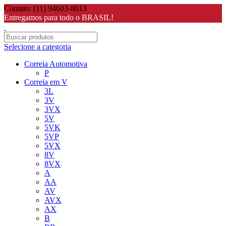
Contato: (11) 94603-8013
Entregamos para todo o BRASIL!
Selecione a categoria
Correia Automotiva
P
Correia em V
3L
3V
3VX
5V
5VK
5VP
5VX
8V
8VX
A
AA
AV
AVX
AX
B