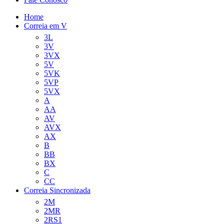
Home
Correia em V
3L
3V
3VX
5V
5VK
5VP
5VX
A
AA
AV
AVX
AX
B
BB
BX
C
CC
Correia Sincronizada
2M
2MR
2RS1