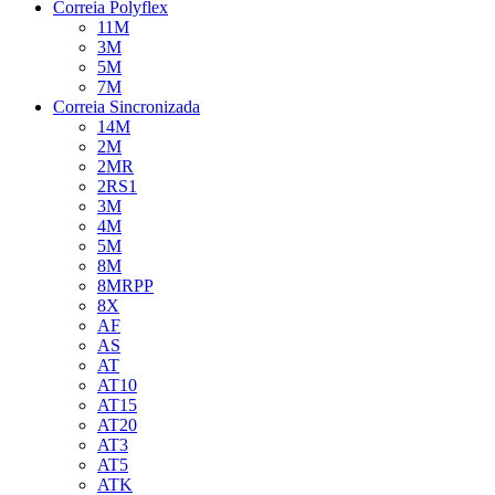
Correia Polyflex
11M
3M
5M
7M
Correia Sincronizada
14M
2M
2MR
2RS1
3M
4M
5M
8M
8MRPP
8X
AF
AS
AT
AT10
AT15
AT20
AT3
AT5
ATK