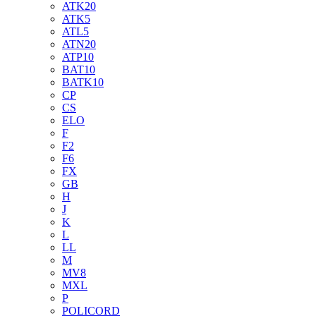
ATK20
ATK5
ATL5
ATN20
ATP10
BAT10
BATK10
CP
CS
ELO
F
F2
F6
FX
GB
H
J
K
L
LL
M
MV8
MXL
P
POLICORD