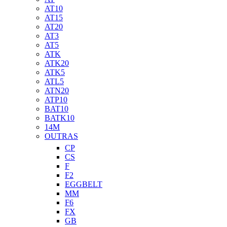
AT10
AT15
AT20
AT3
AT5
ATK
ATK20
ATK5
ATL5
ATN20
ATP10
BAT10
BATK10
14M
OUTRAS
CP
CS
F
F2
EGGBELT
MM
F6
FX
GB