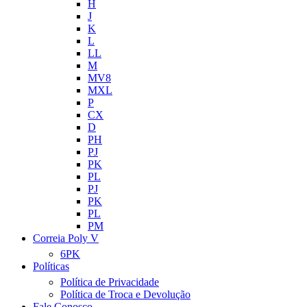
H
J
K
L
LL
M
MV8
MXL
P
CX
D
PH
PJ
PK
PL
PJ
PK
PL
PM
Correia Poly V
6PK
Políticas
Política de Privacidade
Política de Troca e Devolução
Fale Conosco