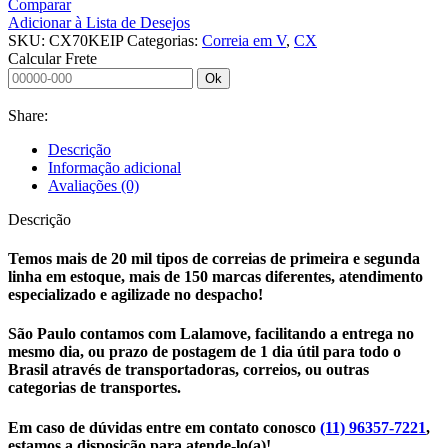
Comparar
CX70
Adicionar à Lista de Desejos
KEIPER
SKU:
CX70KEIP
Categorias:
Correia em V
,
CX
quantidade
Calcular Frete
Ok
Share:
Descrição
Informação adicional
Avaliações (0)
Descrição
Temos mais de 20 mil tipos de correias de primeira e segunda
linha em estoque, mais de 150 marcas diferentes, atendimento
especializado e agilizade no despacho!
São Paulo contamos com Lalamove, facilitando a entrega no
mesmo dia, ou prazo de postagem de 1 dia útil para todo o
Brasil através de transportadoras, correios, ou outras
categorias de transportes.
Em caso de dúvidas entre em contato conosco
(11) 96357-7221
,
estamos a disposição para atende-lo(a)!