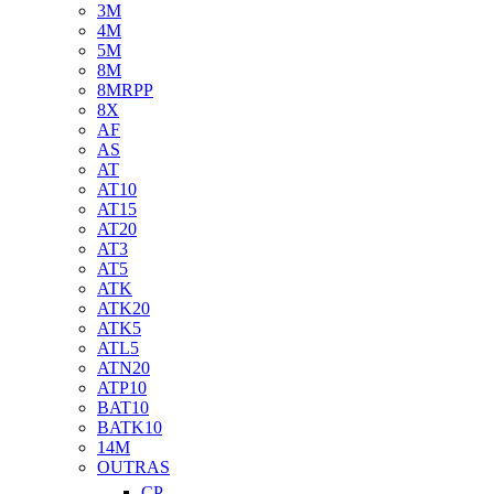
3M
4M
5M
8M
8MRPP
8X
AF
AS
AT
AT10
AT15
AT20
AT3
AT5
ATK
ATK20
ATK5
ATL5
ATN20
ATP10
BAT10
BATK10
14M
OUTRAS
CP