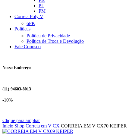
PK
PL
PM
Correia Poly V
6PK
Políticas
Política de Privacidade
Política de Troca e Devolução
Fale Conosco
Nosso Endereço
(11) 94603-8013
-10%
Clique para ampliar
Início
Shop
Correia em V
CX
CORREIA EM V CX70 KEIPER