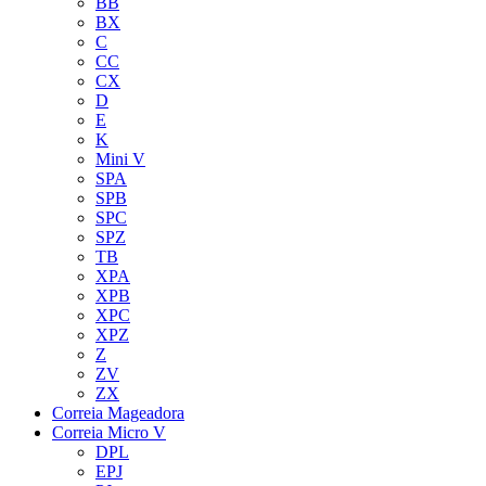
BB
BX
C
CC
CX
D
E
K
Mini V
SPA
SPB
SPC
SPZ
TB
XPA
XPB
XPC
XPZ
Z
ZV
ZX
Correia Mageadora
Correia Micro V
DPL
EPJ