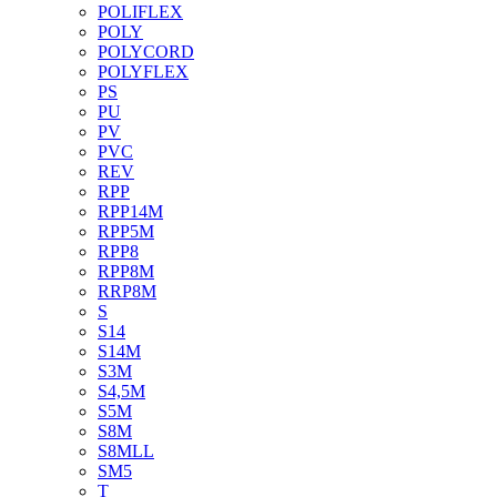
POLIFLEX
POLY
POLYCORD
POLYFLEX
PS
PU
PV
PVC
REV
RPP
RPP14M
RPP5M
RPP8
RPP8M
RRP8M
S
S14
S14M
S3M
S4,5M
S5M
S8M
S8MLL
SM5
T