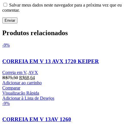
Salvar meus dados neste navegador para a próxima vez que eu
comentar.
Produtos relacionados
-9%
CORREIA EM V 13 AVX 1720 KEIPER
Correia em V
,
AVX
O
O
R$
75,50
R$
68,64
preço
preço
Adicionar ao carrinho
original
atual
Comparar
era:
é:
Visualização Rápida
R$75,50.
R$68,64.
Adicionar à Lista de Desejos
-9%
CORREIA EM V 13AV 1260