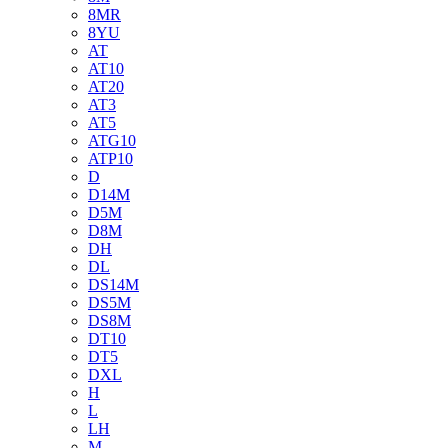
8MR
8YU
AT
AT10
AT20
AT3
AT5
ATG10
ATP10
D
D14M
D5M
D8M
DH
DL
DS14M
DS5M
DS8M
DT10
DT5
DXL
H
L
LH
M