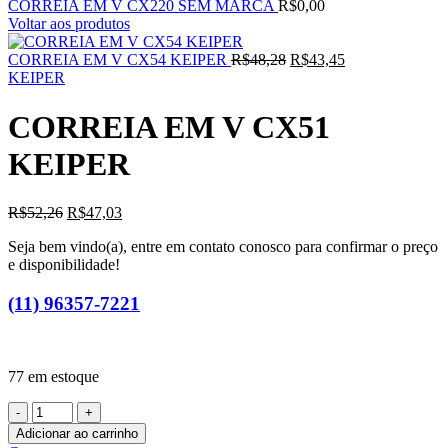
CORREIA EM V CX220 SEM MARCA
R$
0,00
Voltar aos produtos
O
O
CORREIA EM V CX54 KEIPER
R$
48,28
R$
43,45
preço
preço
KEIPER
original
atual
era:
é:
CORREIA EM V CX51
R$48,28.
R$43,45.
KEIPER
O
O
R$
52,26
R$
47,03
preço
preço
Seja bem vindo(a), entre em contato conosco para confirmar o preço
original
atual
e disponibilidade!
era:
é:
R$52,26.
R$47,03.
(11) 96357-7221
77 em estoque
CORREIA
EM
Adicionar ao carrinho
V