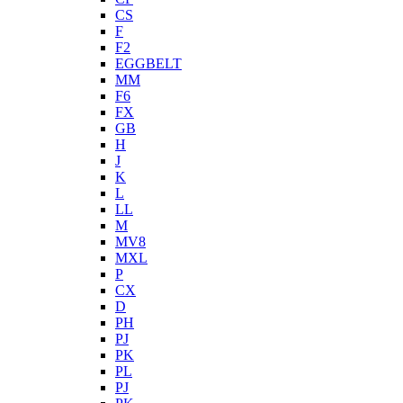
CS
F
F2
EGGBELT
MM
F6
FX
GB
H
J
K
L
LL
M
MV8
MXL
P
CX
D
PH
PJ
PK
PL
PJ