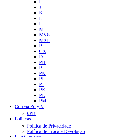
H
J
K
L
LL
M
MV8
MXL
P
CX
D
PH
PJ
PK
PL
PJ
PK
PL
PM
Correia Poly V
6PK
Políticas
Política de Privacidade
Política de Troca e Devolução
Fale Conosco