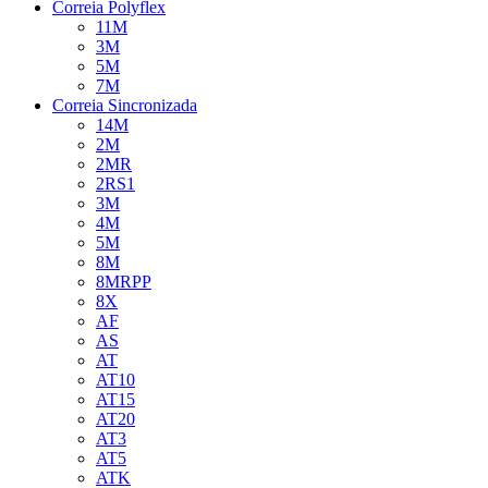
Correia Polyflex
11M
3M
5M
7M
Correia Sincronizada
14M
2M
2MR
2RS1
3M
4M
5M
8M
8MRPP
8X
AF
AS
AT
AT10
AT15
AT20
AT3
AT5
ATK