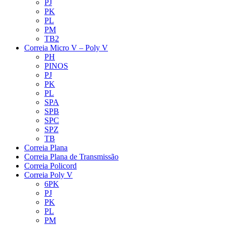
PJ
PK
PL
PM
TB2
Correia Micro V – Poly V
PH
PINOS
PJ
PK
PL
SPA
SPB
SPC
SPZ
TB
Correia Plana
Correia Plana de Transmissão
Correia Policord
Correia Poly V
6PK
PJ
PK
PL
PM