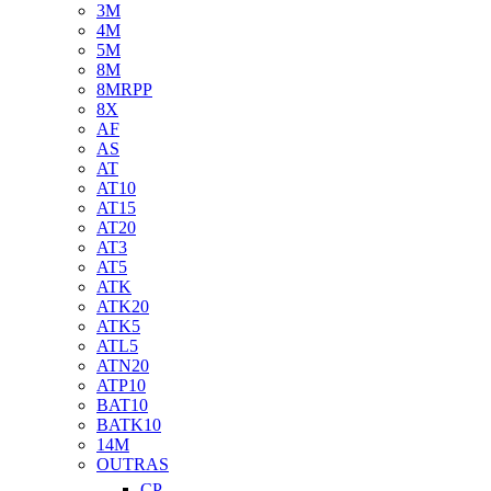
3M
4M
5M
8M
8MRPP
8X
AF
AS
AT
AT10
AT15
AT20
AT3
AT5
ATK
ATK20
ATK5
ATL5
ATN20
ATP10
BAT10
BATK10
14M
OUTRAS
CP