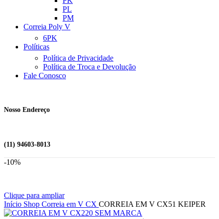
PK
PL
PM
Correia Poly V
6PK
Políticas
Política de Privacidade
Política de Troca e Devolução
Fale Conosco
Nosso Endereço
(11) 94603-8013
-10%
Clique para ampliar
Início
Shop
Correia em V
CX
CORREIA EM V CX51 KEIPER