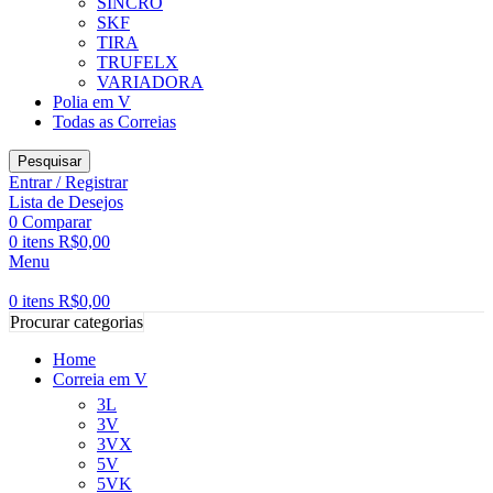
SINCRO
SKF
TIRA
TRUFELX
VARIADORA
Polia em V
Todas as Correias
Pesquisar
Entrar / Registrar
Lista de Desejos
0
Comparar
0
itens
R$
0,00
Menu
0
itens
R$
0,00
Procurar categorias
Home
Correia em V
3L
3V
3VX
5V
5VK