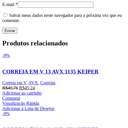
E-mail
*
Salvar meus dados neste navegador para a próxima vez que eu
comentar.
Produtos relacionados
-9%
CORREIA EM V 13 AVX 1135 KEIPER
Correia em V
,
AVX
,
Correias
O
O
R$
49,76
R$
45,24
preço
preço
Adicionar ao carrinho
original
atual
Comparar
era:
é:
Visualização Rápida
R$49,76.
R$45,24.
Adicionar à Lista de Desejos
-9%