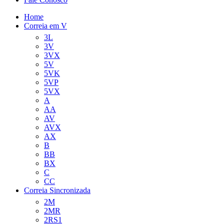
Home
Correia em V
3L
3V
3VX
5V
5VK
5VP
5VX
A
AA
AV
AVX
AX
B
BB
BX
C
CC
Correia Sincronizada
2M
2MR
2RS1