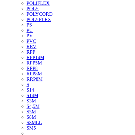
POLIFLEX
POLY
POLYCORD
POLYFLEX
PS
PU
PV
PVC
REV
RPP
RPP14M
RPP5M
RPP8
RPP8M
RRP8M
S
S14
S14M
S3M
S4,5M
S5M
S8M
S8MLL
SM5
T