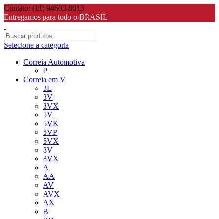
Contato: (11) 94603-8013
Entregamos para todo o BRASIL!
Selecione a categoria
Correia Automotiva
P
Correia em V
3L
3V
3VX
5V
5VK
5VP
5VX
8V
8VX
A
AA
AV
AVX
AX
B