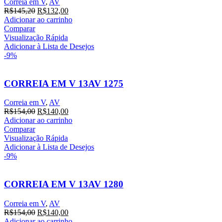
Correia em V
,
AV
O
O
R$
145,20
R$
132,00
preço
preço
Adicionar ao carrinho
original
atual
Comparar
era:
é:
Visualização Rápida
R$145,20.
R$132,00.
Adicionar à Lista de Desejos
-9%
CORREIA EM V 13AV 1275
Correia em V
,
AV
O
O
R$
154,00
R$
140,00
preço
preço
Adicionar ao carrinho
original
atual
Comparar
era:
é:
Visualização Rápida
R$154,00.
R$140,00.
Adicionar à Lista de Desejos
-9%
CORREIA EM V 13AV 1280
Correia em V
,
AV
O
O
R$
154,00
R$
140,00
preço
preço
Adicionar ao carrinho