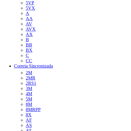
5VP
5VX
A
AA
AV
AVX
AX
B
BB
BX
C
CC
Correia Sincronizada
2M
2MR
2RS1
3M
4M
5M
8M
8MRPP
8X
AF
AS
AT