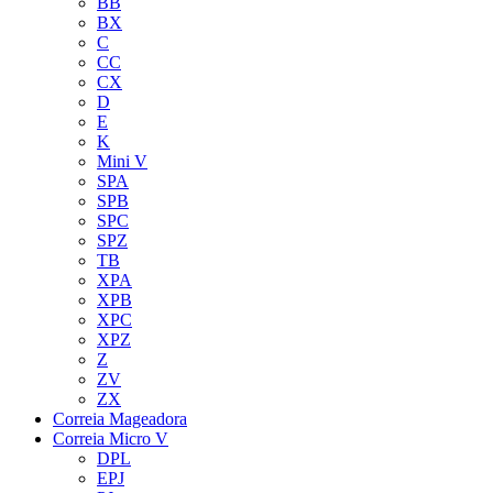
BB
BX
C
CC
CX
D
E
K
Mini V
SPA
SPB
SPC
SPZ
TB
XPA
XPB
XPC
XPZ
Z
ZV
ZX
Correia Mageadora
Correia Micro V
DPL
EPJ