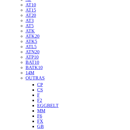
AT10
AT15
AT20
AT3
AT5
ATK
ATK20
ATK5
ATL5
ATN20
ATP10
BAT10
BATK10
14M
OUTRAS
CP
CS
F
F2
EGGBELT
MM
F6
FX
GB