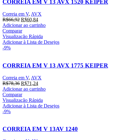
CORREIA EM V 13 AVX 1520 KEIPER
Correia em V
,
AVX
O
O
R$
66,92
R$
60,84
preço
preço
Adicionar ao carrinho
original
atual
Comparar
era:
é:
Visualização Rápida
R$66,92.
R$60,84.
Adicionar à Lista de Desejos
-9%
CORREIA EM V 13 AVX 1775 KEIPER
Correia em V
,
AVX
O
O
R$
78,36
R$
71,24
preço
preço
Adicionar ao carrinho
original
atual
Comparar
era:
é:
Visualização Rápida
R$78,36.
R$71,24.
Adicionar à Lista de Desejos
-9%
CORREIA EM V 13AV 1240