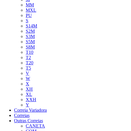
MM
MXL
PU
S
S14M
S2M
S3M
S5M
S8M
T10
T2
T20
T5
V
W
X
XH
XL
XXH
Y
Correia Variadora
Correias
Outras Correias
CANETA