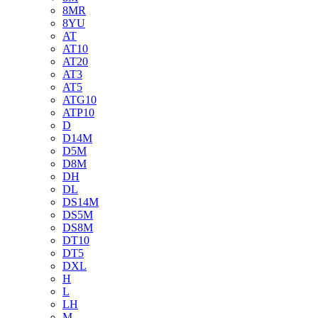
8MR
8YU
AT
AT10
AT20
AT3
AT5
ATG10
ATP10
D
D14M
D5M
D8M
DH
DL
DS14M
DS5M
DS8M
DT10
DT5
DXL
H
L
LH
M