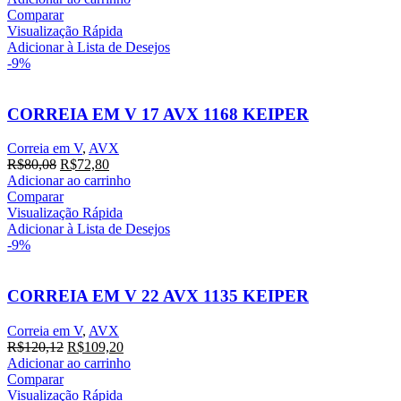
original
atual
Comparar
era:
é:
Visualização Rápida
R$154,00.
R$140,00.
Adicionar à Lista de Desejos
-9%
CORREIA EM V 17 AVX 1168 KEIPER
Correia em V
,
AVX
O
O
R$
80,08
R$
72,80
preço
preço
Adicionar ao carrinho
original
atual
Comparar
era:
é:
Visualização Rápida
R$80,08.
R$72,80.
Adicionar à Lista de Desejos
-9%
CORREIA EM V 22 AVX 1135 KEIPER
Correia em V
,
AVX
O
O
R$
120,12
R$
109,20
preço
preço
Adicionar ao carrinho
original
atual
Comparar
era:
é:
Visualização Rápida