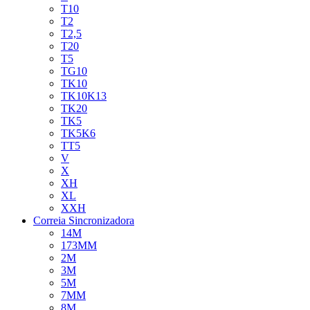
T10
T2
T2,5
T20
T5
TG10
TK10
TK10K13
TK20
TK5
TK5K6
TT5
V
X
XH
XL
XXH
Correia Sincronizadora
14M
173MM
2M
3M
5M
7MM
8M