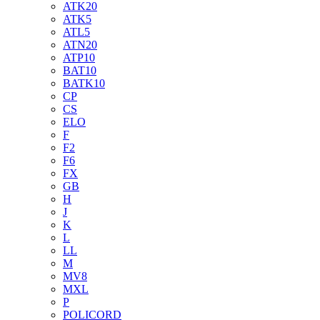
ATK20
ATK5
ATL5
ATN20
ATP10
BAT10
BATK10
CP
CS
ELO
F
F2
F6
FX
GB
H
J
K
L
LL
M
MV8
MXL
P
POLICORD