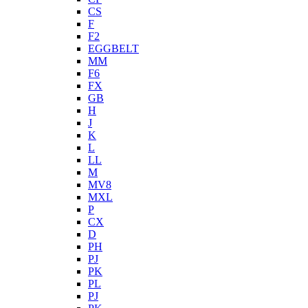
CS
F
F2
EGGBELT
MM
F6
FX
GB
H
J
K
L
LL
M
MV8
MXL
P
CX
D
PH
PJ
PK
PL
PJ