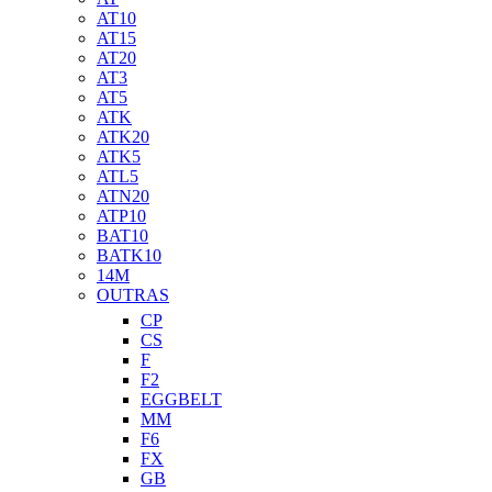
AT10
AT15
AT20
AT3
AT5
ATK
ATK20
ATK5
ATL5
ATN20
ATP10
BAT10
BATK10
14M
OUTRAS
CP
CS
F
F2
EGGBELT
MM
F6
FX
GB