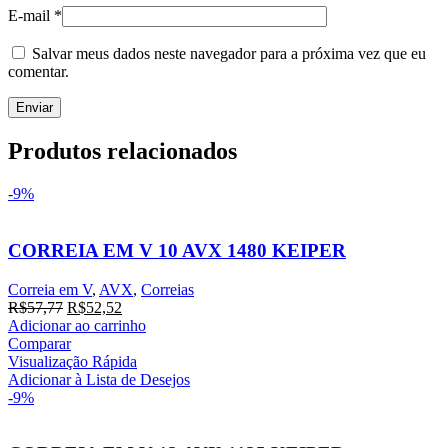
E-mail
*
Salvar meus dados neste navegador para a próxima vez que eu
comentar.
Produtos relacionados
-9%
CORREIA EM V 10 AVX 1480 KEIPER
Correia em V
,
AVX
,
Correias
O
O
R$
57,77
R$
52,52
preço
preço
Adicionar ao carrinho
original
atual
Comparar
era:
é:
Visualização Rápida
R$57,77.
R$52,52.
Adicionar à Lista de Desejos
-9%