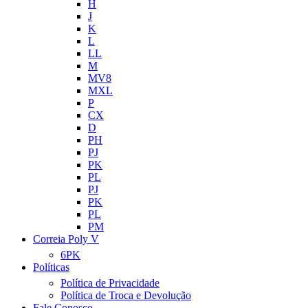
H
J
K
L
LL
M
MV8
MXL
P
CX
D
PH
PJ
PK
PL
PJ
PK
PL
PM
Correia Poly V
6PK
Políticas
Política de Privacidade
Política de Troca e Devolução
Fale Conosco