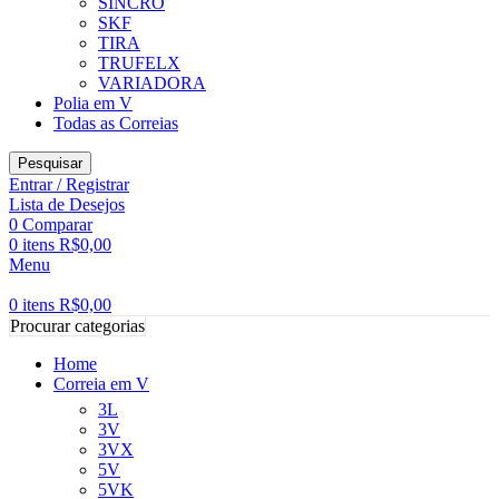
SINCRO
SKF
TIRA
TRUFELX
VARIADORA
Polia em V
Todas as Correias
Pesquisar
Entrar / Registrar
Lista de Desejos
0
Comparar
0
itens
R$
0,00
Menu
0
itens
R$
0,00
Procurar categorias
Home
Correia em V
3L
3V
3VX
5V
5VK