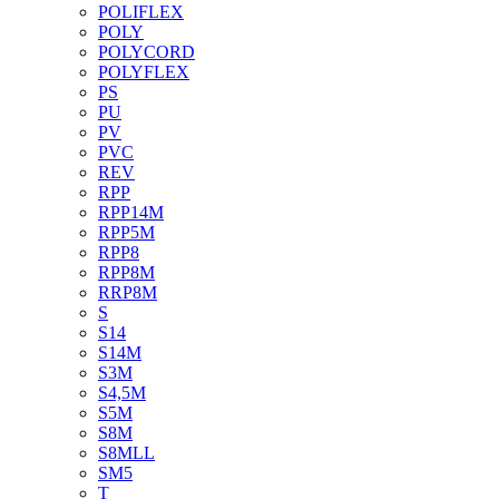
POLIFLEX
POLY
POLYCORD
POLYFLEX
PS
PU
PV
PVC
REV
RPP
RPP14M
RPP5M
RPP8
RPP8M
RRP8M
S
S14
S14M
S3M
S4,5M
S5M
S8M
S8MLL
SM5
T