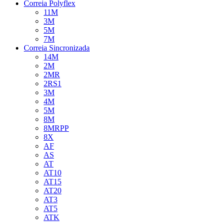
Correia Polyflex
11M
3M
5M
7M
Correia Sincronizada
14M
2M
2MR
2RS1
3M
4M
5M
8M
8MRPP
8X
AF
AS
AT
AT10
AT15
AT20
AT3
AT5
ATK