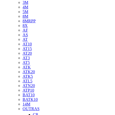
3M
4M
5M
8M
8MRPP
8X
AF
AS
AT
AT10
AT15
AT20
AT3
AT5
ATK
ATK20
ATK5
ATL5
ATN20
ATP10
BAT10
BATK10
14M
OUTRAS
CP