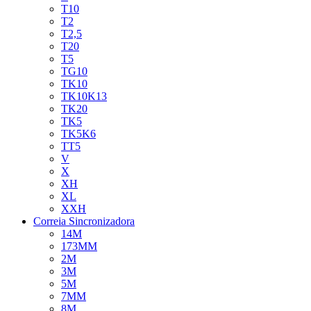
T10
T2
T2,5
T20
T5
TG10
TK10
TK10K13
TK20
TK5
TK5K6
TT5
V
X
XH
XL
XXH
Correia Sincronizadora
14M
173MM
2M
3M
5M
7MM
8M