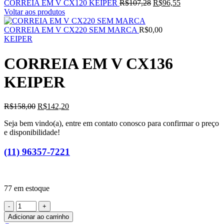
O
O
CORREIA EM V CX120 KEIPER
R$
107,28
R$
96,55
preço
preço
Voltar aos produtos
original
atual
era:
é:
CORREIA EM V CX220 SEM MARCA
R$
0,00
R$107,28.
R$96,55.
KEIPER
CORREIA EM V CX136
KEIPER
O
O
R$
158,00
R$
142,20
preço
preço
Seja bem vindo(a), entre em contato conosco para confirmar o preço
original
atual
e disponibilidade!
era:
é:
R$158,00.
R$142,20.
(11) 96357-7221
77 em estoque
CORREIA
EM
Adicionar ao carrinho
V