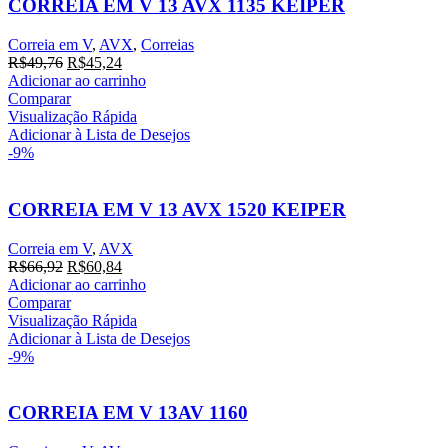
CORREIA EM V 13 AVX 1135 KEIPER
Correia em V
,
AVX
,
Correias
O
O
R$
49,76
R$
45,24
preço
preço
Adicionar ao carrinho
original
atual
Comparar
era:
é:
Visualização Rápida
R$49,76.
R$45,24.
Adicionar à Lista de Desejos
-9%
CORREIA EM V 13 AVX 1520 KEIPER
Correia em V
,
AVX
O
O
R$
66,92
R$
60,84
preço
preço
Adicionar ao carrinho
original
atual
Comparar
era:
é:
Visualização Rápida
R$66,92.
R$60,84.
Adicionar à Lista de Desejos
-9%
CORREIA EM V 13AV 1160