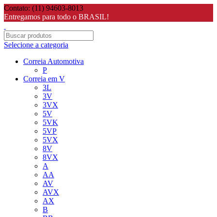
Contato: (11) 94603-8013
Entregamos para todo o BRASIL!
Selecione a categoria
Correia Automotiva
P
Correia em V
3L
3V
3VX
5V
5VK
5VP
5VX
8V
8VX
A
AA
AV
AVX
AX
B