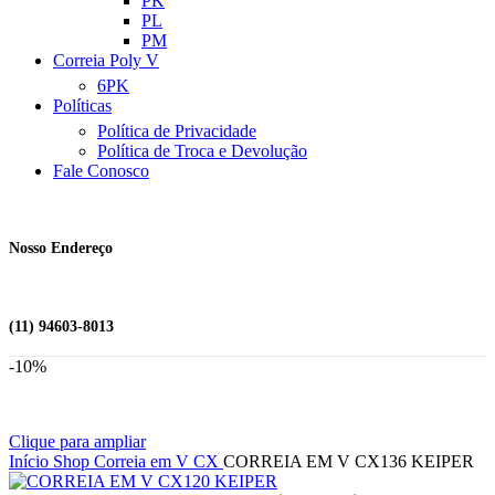
PK
PL
PM
Correia Poly V
6PK
Políticas
Política de Privacidade
Política de Troca e Devolução
Fale Conosco
Nosso Endereço
(11) 94603-8013
-10%
Clique para ampliar
Início
Shop
Correia em V
CX
CORREIA EM V CX136 KEIPER