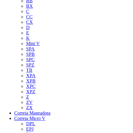
BB
BX
C
CC
CX
D
E
K
Mini V
SPA
SPB
SPC
SPZ
TB
XPA
XPB
XPC
XPZ
Z
ZV
ZX
Correia Mageadora
Correia Micro V
DPL
EPJ