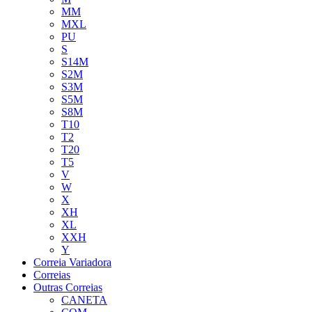
MM
MXL
PU
S
S14M
S2M
S3M
S5M
S8M
T10
T2
T20
T5
V
W
X
XH
XL
XXH
Y
Correia Variadora
Correias
Outras Correias
CANETA