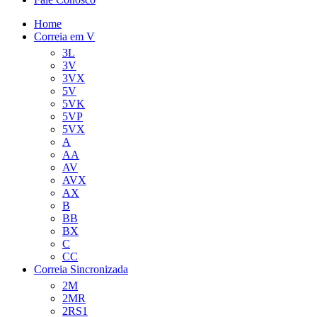
Home
Correia em V
3L
3V
3VX
5V
5VK
5VP
5VX
A
AA
AV
AVX
AX
B
BB
BX
C
CC
Correia Sincronizada
2M
2MR
2RS1