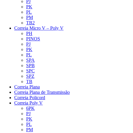
PJ
PK
PL
PM
TB2
Correia Micro V – Poly V
PH
PINOS
PJ
PK
PL
SPA
SPB
SPC
SPZ
TB
Correia Plana
Correia Plana de Transmissão
Correia Policord
Correia Poly V
6PK
PJ
PK
PL
PM