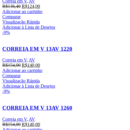
Correia em V
,
AV
O
O
R$
136,40
R$
124,00
preço
preço
Adicionar ao carrinho
original
atual
Comparar
era:
é:
Visualização Rápida
R$136,40.
R$124,00.
Adicionar à Lista de Desejos
-9%
CORREIA EM V 13AV 1220
Correia em V
,
AV
O
O
R$
154,00
R$
140,00
preço
preço
Adicionar ao carrinho
original
atual
Comparar
era:
é:
Visualização Rápida
R$154,00.
R$140,00.
Adicionar à Lista de Desejos
-9%
CORREIA EM V 13AV 1260
Correia em V
,
AV
O
O
R$
154,00
R$
140,00
preço
preço
Adicionar ao carrinho