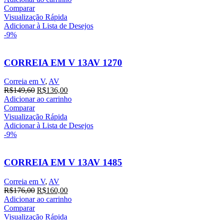
original
atual
Comparar
era:
é:
Visualização Rápida
R$154,00.
R$140,00.
Adicionar à Lista de Desejos
-9%
CORREIA EM V 13AV 1270
Correia em V
,
AV
O
O
R$
149,60
R$
136,00
preço
preço
Adicionar ao carrinho
original
atual
Comparar
era:
é:
Visualização Rápida
R$149,60.
R$136,00.
Adicionar à Lista de Desejos
-9%
CORREIA EM V 13AV 1485
Correia em V
,
AV
O
O
R$
176,00
R$
160,00
preço
preço
Adicionar ao carrinho
original
atual
Comparar
era:
é:
Visualização Rápida