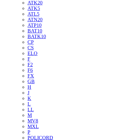
ATK20
ATK5
ATL5
ATN20
ATP10
BAT10
BATK10
CP
CS
ELO
F
F2
F6
FX
GB
H
J
K
L
LL
M
MV8
MXL
P
POLICORD