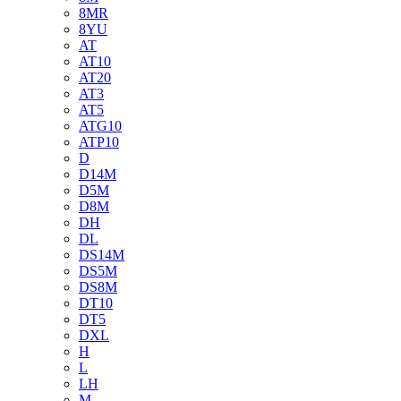
8MR
8YU
AT
AT10
AT20
AT3
AT5
ATG10
ATP10
D
D14M
D5M
D8M
DH
DL
DS14M
DS5M
DS8M
DT10
DT5
DXL
H
L
LH
M