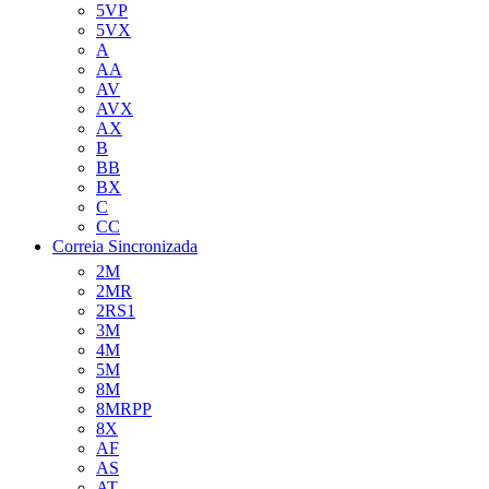
5VP
5VX
A
AA
AV
AVX
AX
B
BB
BX
C
CC
Correia Sincronizada
2M
2MR
2RS1
3M
4M
5M
8M
8MRPP
8X
AF
AS
AT