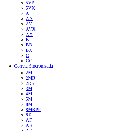
5VP
5VX
A
AA
AV
AVX
AX
B
BB
BX
C
CC
Correia Sincronizada
2M
2MR
2RS1
3M
4M
5M
8M
8MRPP
8X
AF
AS
AT