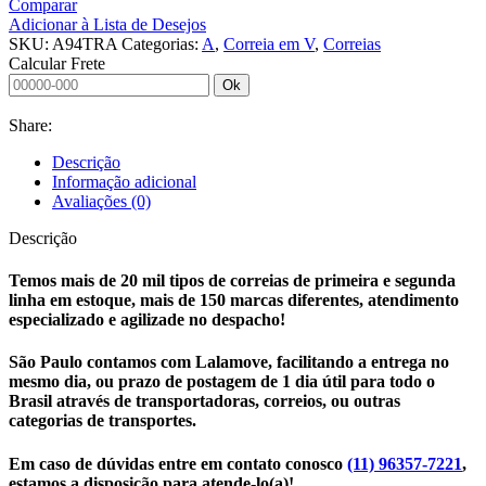
Comparar
A
Adicionar à Lista de Desejos
94
SKU:
A94TRA
Categorias:
A
,
Correia em V
,
Correias
TRANSPOWER
Calcular Frete
I
Ok
quantidade
Share:
Descrição
Informação adicional
Avaliações (0)
Descrição
Temos mais de 20 mil tipos de correias de primeira e segunda
linha em estoque, mais de 150 marcas diferentes, atendimento
especializado e agilizade no despacho!
São Paulo contamos com Lalamove, facilitando a entrega no
mesmo dia, ou prazo de postagem de 1 dia útil para todo o
Brasil através de transportadoras, correios, ou outras
categorias de transportes.
Em caso de dúvidas entre em contato conosco
(11) 96357-7221
,
estamos a disposição para atende-lo(a)!