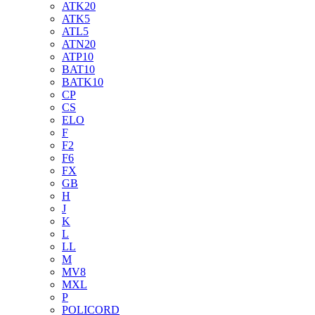
ATK20
ATK5
ATL5
ATN20
ATP10
BAT10
BATK10
CP
CS
ELO
F
F2
F6
FX
GB
H
J
K
L
LL
M
MV8
MXL
P
POLICORD