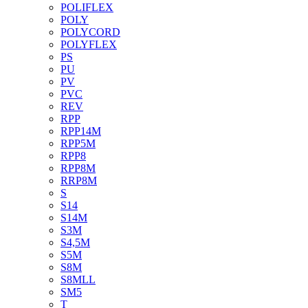
POLIFLEX
POLY
POLYCORD
POLYFLEX
PS
PU
PV
PVC
REV
RPP
RPP14M
RPP5M
RPP8
RPP8M
RRP8M
S
S14
S14M
S3M
S4,5M
S5M
S8M
S8MLL
SM5
T