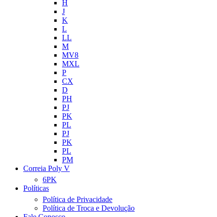
H
J
K
L
LL
M
MV8
MXL
P
CX
D
PH
PJ
PK
PL
PJ
PK
PL
PM
Correia Poly V
6PK
Políticas
Política de Privacidade
Política de Troca e Devolução
Fale Conosco