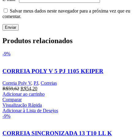
Salvar meus dados neste navegador para a próxima vez que eu
comentar.
Produtos relacionados
-9%
CORREIA POLY V 5 PJ 1105 KEIPER
Correia Poly V
,
PJ
,
Correias
O
O
R$
59,62
R$
54,20
preço
preço
Adicionar ao carrinho
original
atual
Comparar
era:
é:
Visualização Rápida
R$59,62.
R$54,20.
Adicionar à Lista de Desejos
-9%
CORREIA SINCRONIZADA 13 T10 LL K