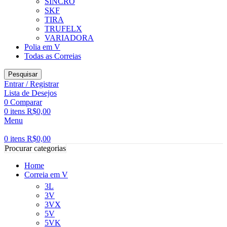
SINCRO
SKF
TIRA
TRUFELX
VARIADORA
Polia em V
Todas as Correias
Pesquisar
Entrar / Registrar
Lista de Desejos
0
Comparar
0
itens
R$
0,00
Menu
0
itens
R$
0,00
Procurar categorias
Home
Correia em V
3L
3V
3VX
5V
5VK