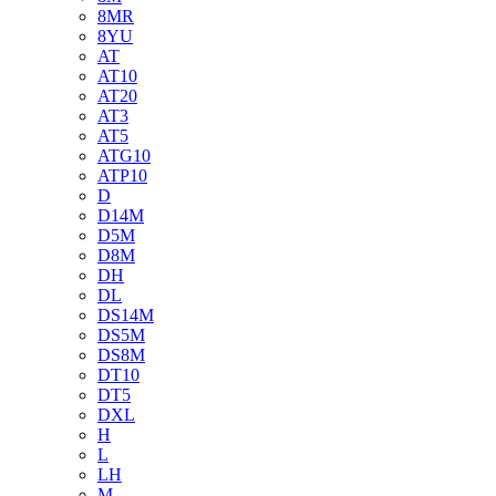
8MR
8YU
AT
AT10
AT20
AT3
AT5
ATG10
ATP10
D
D14M
D5M
D8M
DH
DL
DS14M
DS5M
DS8M
DT10
DT5
DXL
H
L
LH
M