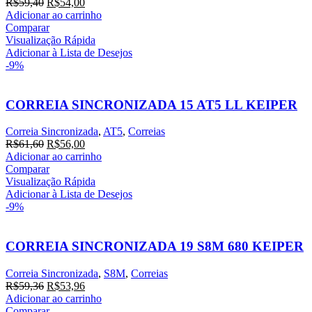
O
O
R$
59,40
R$
54,00
preço
preço
Adicionar ao carrinho
original
atual
Comparar
era:
é:
Visualização Rápida
R$59,40.
R$54,00.
Adicionar à Lista de Desejos
-9%
CORREIA SINCRONIZADA 15 AT5 LL KEIPER
Correia Sincronizada
,
AT5
,
Correias
O
O
R$
61,60
R$
56,00
preço
preço
Adicionar ao carrinho
original
atual
Comparar
era:
é:
Visualização Rápida
R$61,60.
R$56,00.
Adicionar à Lista de Desejos
-9%
CORREIA SINCRONIZADA 19 S8M 680 KEIPER
Correia Sincronizada
,
S8M
,
Correias
O
O
R$
59,36
R$
53,96
preço
preço
Adicionar ao carrinho
original
atual
Comparar