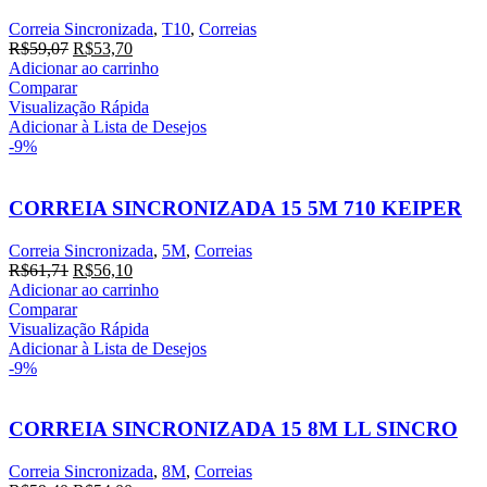
Correia Sincronizada
,
T10
,
Correias
O
O
R$
59,07
R$
53,70
preço
preço
Adicionar ao carrinho
original
atual
Comparar
era:
é:
Visualização Rápida
R$59,07.
R$53,70.
Adicionar à Lista de Desejos
-9%
CORREIA SINCRONIZADA 15 5M 710 KEIPER
Correia Sincronizada
,
5M
,
Correias
O
O
R$
61,71
R$
56,10
preço
preço
Adicionar ao carrinho
original
atual
Comparar
era:
é:
Visualização Rápida
R$61,71.
R$56,10.
Adicionar à Lista de Desejos
-9%
CORREIA SINCRONIZADA 15 8M LL SINCRO
Correia Sincronizada
,
8M
,
Correias