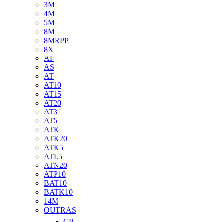
3M
4M
5M
8M
8MRPP
8X
AF
AS
AT
AT10
AT15
AT20
AT3
AT5
ATK
ATK20
ATK5
ATL5
ATN20
ATP10
BAT10
BATK10
14M
OUTRAS
CP