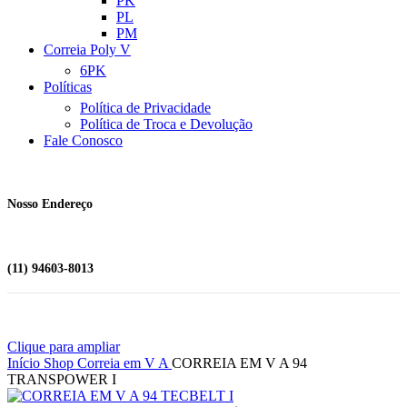
PK
PL
PM
Correia Poly V
6PK
Políticas
Política de Privacidade
Política de Troca e Devolução
Fale Conosco
Nosso Endereço
(11) 94603-8013
Clique para ampliar
Início
Shop
Correia em V
A
CORREIA EM V A 94
TRANSPOWER I