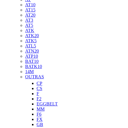
AT10
AT15
AT20
AT3
AT5
ATK
ATK20
ATK5
ATL5
ATN20
ATP10
BAT10
BATK10
14M
OUTRAS
CP
CS
F
F2
EGGBELT
MM
F6
FX
GB