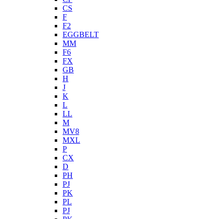
CS
F
F2
EGGBELT
MM
F6
FX
GB
H
J
K
L
LL
M
MV8
MXL
P
CX
D
PH
PJ
PK
PL
PJ