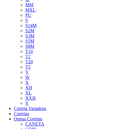
MM
MXL
PU
S
S14M
S2M
S3M
S5M
S8M
T10
T2
T20
T5
V
W
X
XH
XL
XXH
Y
Correia Variadora
Correias
Outras Correias
CANETA