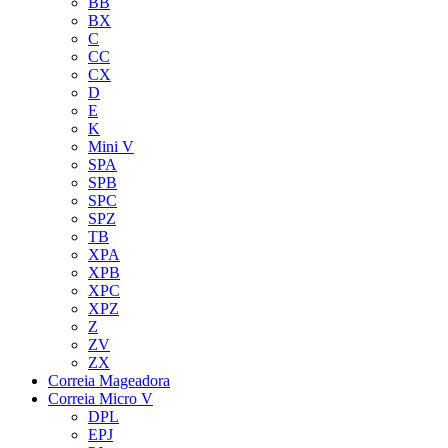
BB
BX
C
CC
CX
D
E
K
Mini V
SPA
SPB
SPC
SPZ
TB
XPA
XPB
XPC
XPZ
Z
ZV
ZX
Correia Mageadora
Correia Micro V
DPL
EPJ