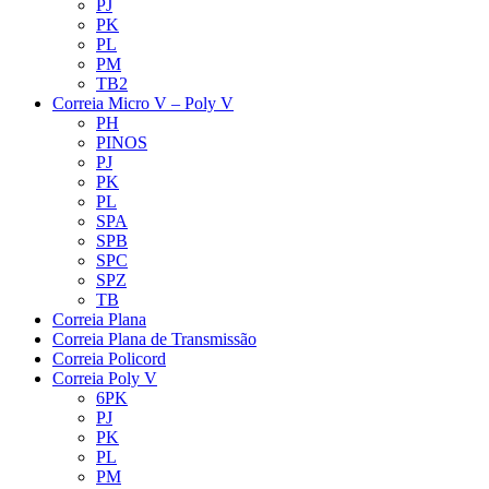
PJ
PK
PL
PM
TB2
Correia Micro V – Poly V
PH
PINOS
PJ
PK
PL
SPA
SPB
SPC
SPZ
TB
Correia Plana
Correia Plana de Transmissão
Correia Policord
Correia Poly V
6PK
PJ
PK
PL
PM