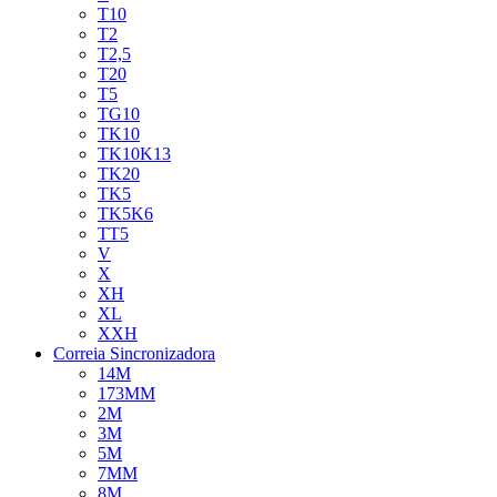
T10
T2
T2,5
T20
T5
TG10
TK10
TK10K13
TK20
TK5
TK5K6
TT5
V
X
XH
XL
XXH
Correia Sincronizadora
14M
173MM
2M
3M
5M
7MM
8M