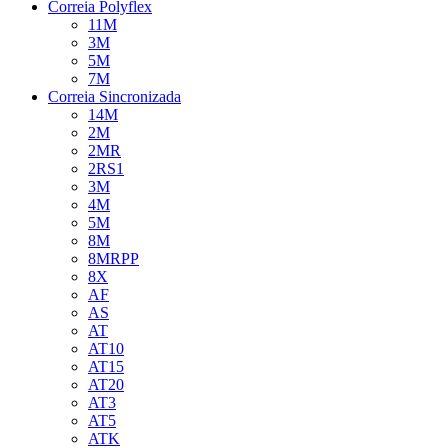
Correia Polyflex
11M
3M
5M
7M
Correia Sincronizada
14M
2M
2MR
2RS1
3M
4M
5M
8M
8MRPP
8X
AF
AS
AT
AT10
AT15
AT20
AT3
AT5
ATK