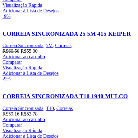
era:
é:
Visualização Rápida
R$59,36.
R$53,96.
Adicionar à Lista de Desejos
-9%
CORREIA SINCRONIZADA 25 5M 415 KEIPER
Correia Sincronizada
,
5M
,
Correias
O
O
R$
60,50
R$
55,00
preço
preço
Adicionar ao carrinho
original
atual
Comparar
era:
é:
Visualização Rápida
R$60,50.
R$55,00.
Adicionar à Lista de Desejos
-9%
CORREIA SINCRONIZADA T10 1940 MULCO
Correia Sincronizada
,
T10
,
Correias
O
O
R$
59,16
R$
53,78
preço
preço
Adicionar ao carrinho
original
atual
Comparar
era:
é:
Visualização Rápida
R$59,16.
R$53,78.
Adicionar à Lista de Desejos