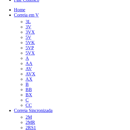
Home
Correia em V
3L
3V
3VX
5V
5VK
5VP
5VX
A
AA
AV
AVX
AX
B
BB
BX
C
CC
Correia Sincronizada
2M
2MR
2RS1