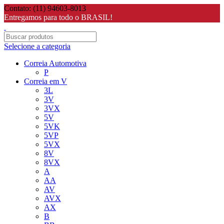
Contato: (11) 94603-8013
Entregamos para todo o BRASIL!
Selecione a categoria
Correia Automotiva
P
Correia em V
3L
3V
3VX
5V
5VK
5VP
5VX
8V
8VX
A
AA
AV
AVX
AX
B