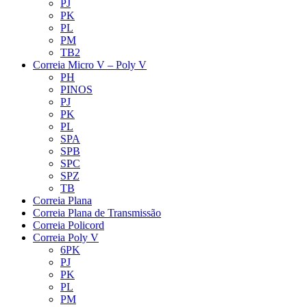
PJ
PK
PL
PM
TB2
Correia Micro V – Poly V
PH
PINOS
PJ
PK
PL
SPA
SPB
SPC
SPZ
TB
Correia Plana
Correia Plana de Transmissão
Correia Policord
Correia Poly V
6PK
PJ
PK
PL
PM