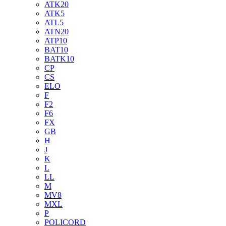
ATK20
ATK5
ATL5
ATN20
ATP10
BAT10
BATK10
CP
CS
ELO
F
F2
F6
FX
GB
H
J
K
L
LL
M
MV8
MXL
P
POLICORD