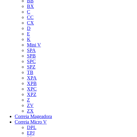
BB
BX
C
CC
CX
D
E
K
Mini V
SPA
SPB
SPC
SPZ
TB
XPA
XPB
XPC
XPZ
Z
ZV
ZX
Correia Mageadora
Correia Micro V
DPL
EPJ