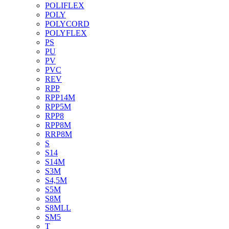
POLIFLEX
POLY
POLYCORD
POLYFLEX
PS
PU
PV
PVC
REV
RPP
RPP14M
RPP5M
RPP8
RPP8M
RRP8M
S
S14
S14M
S3M
S4,5M
S5M
S8M
S8MLL
SM5
T