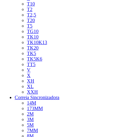
T10
T2
T2,5
T20
T5
TG10
TK10
TK10K13
TK20
TK5
TK5K6
TT5
V
X
XH
XL
XXH
Correia Sincronizadora
14M
173MM
2M
3M
5M
7MM
8M