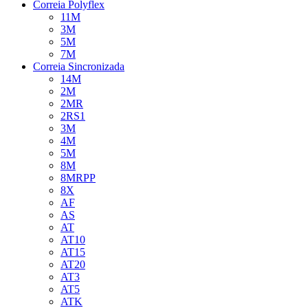
Correia Polyflex
11M
3M
5M
7M
Correia Sincronizada
14M
2M
2MR
2RS1
3M
4M
5M
8M
8MRPP
8X
AF
AS
AT
AT10
AT15
AT20
AT3
AT5
ATK