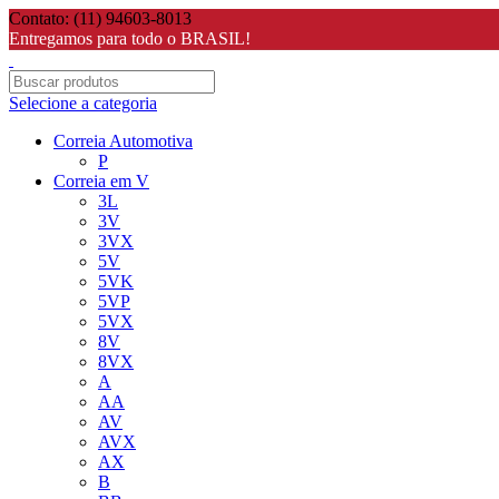
Contato: (11) 94603-8013
Entregamos para todo o BRASIL!
Selecione a categoria
Correia Automotiva
P
Correia em V
3L
3V
3VX
5V
5VK
5VP
5VX
8V
8VX
A
AA
AV
AVX
AX
B