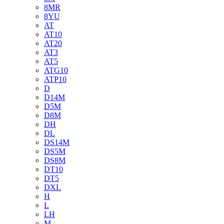
8MR
8YU
AT
AT10
AT20
AT3
AT5
ATG10
ATP10
D
D14M
D5M
D8M
DH
DL
DS14M
DS5M
DS8M
DT10
DT5
DXL
H
L
LH
M