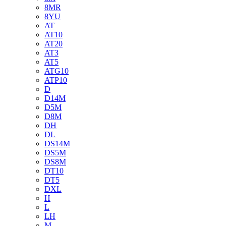
8MR
8YU
AT
AT10
AT20
AT3
AT5
ATG10
ATP10
D
D14M
D5M
D8M
DH
DL
DS14M
DS5M
DS8M
DT10
DT5
DXL
H
L
LH
M