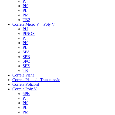
PJ
PK
PL
PM
TB2
Correia Micro V – Poly V
PH
PINOS
PJ
PK
PL
SPA
SPB
SPC
SPZ
TB
Correia Plana
Correia Plana de Transmissão
Correia Policord
Correia Poly V
6PK
PJ
PK
PL
PM