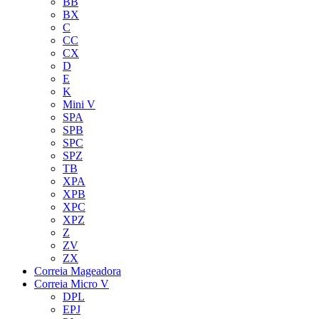
BB
BX
C
CC
CX
D
E
K
Mini V
SPA
SPB
SPC
SPZ
TB
XPA
XPB
XPC
XPZ
Z
ZV
ZX
Correia Mageadora
Correia Micro V
DPL
EPJ