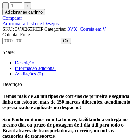
CORREIA
EM
Adicionar ao carrinho
V
Comparar
3VX265
Adicionar à Lista de Desejos
KEIPER
SKU:
3VX265KEIP
Categorias:
3VX
,
Correia em V
quantidade
Calcular Frete
Ok
Share:
Descrição
Informação adicional
Avaliações (0)
Descrição
Temos mais de 20 mil tipos de correias de primeira e segunda
linha em estoque, mais de 150 marcas diferentes, atendimento
especializado e agilizade no despacho!
São Paulo contamos com Lalamove, facilitando a entrega no
mesmo dia, ou prazo de postagem de 1 dia útil para todo o
Brasil através de transportadoras, correios, ou outras
categorias de transportes.