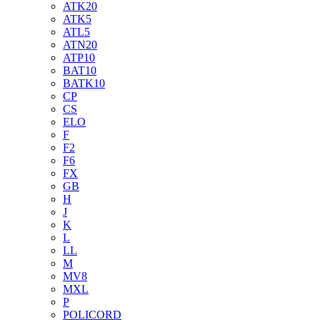
ATK20
ATK5
ATL5
ATN20
ATP10
BAT10
BATK10
CP
CS
ELO
F
F2
F6
FX
GB
H
J
K
L
LL
M
MV8
MXL
P
POLICORD