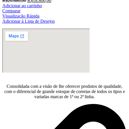
O
O
R$
20.680,00
R$
18.800,00
preço
preço
Adicionar ao carrinho
original
atual
Comparar
era:
é:
Visualização Rápida
R$20.680,00.
R$18.800,00.
Adicionar à Lista de Desejos
Consolidada com a visão de lhe oferecer produtos de qualidade,
com o diferencial de grande estoque de correias de todos os tipos e
variadas marcas de 1ª ou 2ª linha.