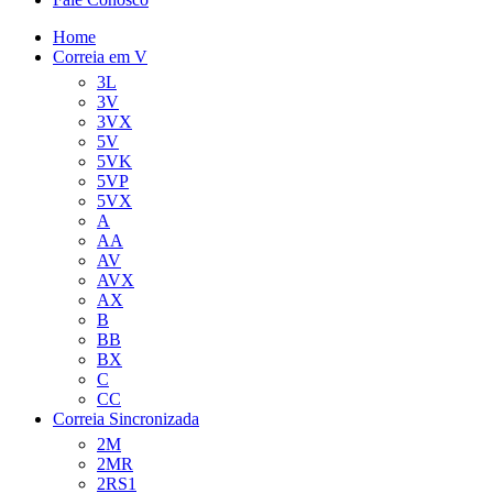
Home
Correia em V
3L
3V
3VX
5V
5VK
5VP
5VX
A
AA
AV
AVX
AX
B
BB
BX
C
CC
Correia Sincronizada
2M
2MR
2RS1