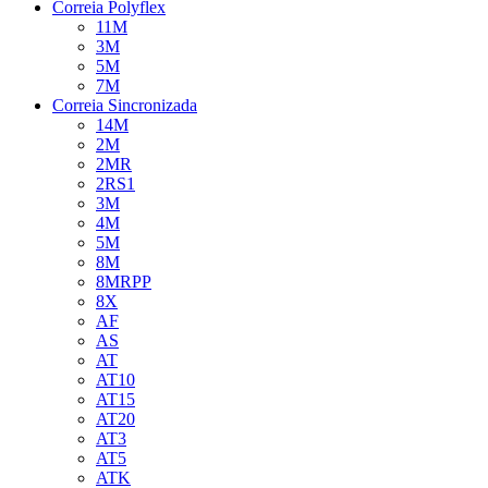
Correia Polyflex
11M
3M
5M
7M
Correia Sincronizada
14M
2M
2MR
2RS1
3M
4M
5M
8M
8MRPP
8X
AF
AS
AT
AT10
AT15
AT20
AT3
AT5
ATK