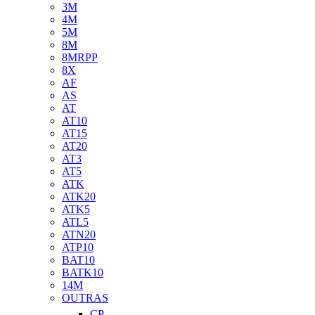
3M
4M
5M
8M
8MRPP
8X
AF
AS
AT
AT10
AT15
AT20
AT3
AT5
ATK
ATK20
ATK5
ATL5
ATN20
ATP10
BAT10
BATK10
14M
OUTRAS
CP