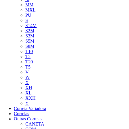
MM
MXL
PU
S
S14M
S2M
S3M
S5M
S8M
T10
T2
T20
T5
V
W
X
XH
XL
XXH
Y
Correia Variadora
Correias
Outras Correias
CANETA