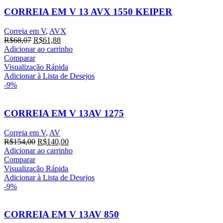
CORREIA EM V 13 AVX 1550 KEIPER
Correia em V
,
AVX
O
O
R$
68,07
R$
61,88
preço
preço
Adicionar ao carrinho
original
atual
Comparar
era:
é:
Visualização Rápida
R$68,07.
R$61,88.
Adicionar à Lista de Desejos
-9%
CORREIA EM V 13AV 1275
Correia em V
,
AV
O
O
R$
154,00
R$
140,00
preço
preço
Adicionar ao carrinho
original
atual
Comparar
era:
é:
Visualização Rápida
R$154,00.
R$140,00.
Adicionar à Lista de Desejos
-9%
CORREIA EM V 13AV 850