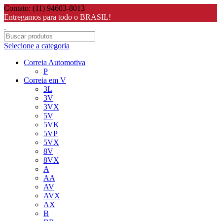
Contato: (11) 94603-8013
Entregamos para todo o BRASIL!
Selecione a categoria
Correia Automotiva
P
Correia em V
3L
3V
3VX
5V
5VK
5VP
5VX
8V
8VX
A
AA
AV
AVX
AX
B