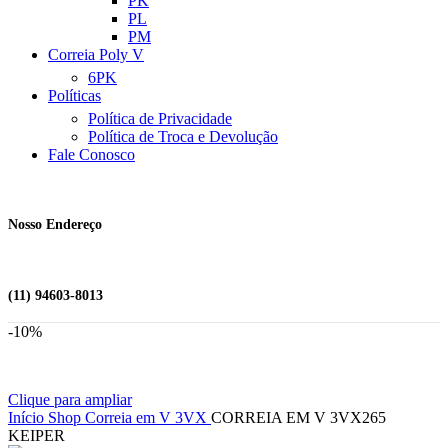
PK
PL
PM
Correia Poly V
6PK
Políticas
Política de Privacidade
Política de Troca e Devolução
Fale Conosco
Nosso Endereço
(11) 94603-8013
-10%
Clique para ampliar
Início
Shop
Correia em V
3VX
CORREIA EM V 3VX265
KEIPER