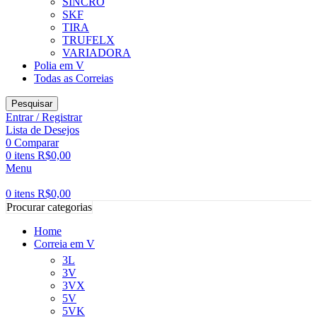
SINCRO
SKF
TIRA
TRUFELX
VARIADORA
Polia em V
Todas as Correias
Pesquisar
Entrar / Registrar
Lista de Desejos
0
Comparar
0
itens
R$
0,00
Menu
0
itens
R$
0,00
Procurar categorias
Home
Correia em V
3L
3V
3VX
5V
5VK