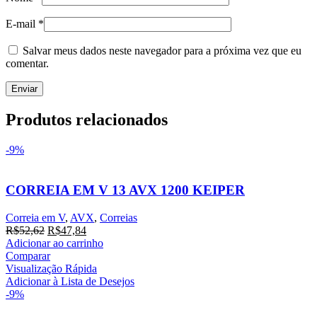
E-mail
*
Salvar meus dados neste navegador para a próxima vez que eu
comentar.
Produtos relacionados
-9%
CORREIA EM V 13 AVX 1200 KEIPER
Correia em V
,
AVX
,
Correias
O
O
R$
52,62
R$
47,84
preço
preço
Adicionar ao carrinho
original
atual
Comparar
era:
é:
Visualização Rápida
R$52,62.
R$47,84.
Adicionar à Lista de Desejos
-9%