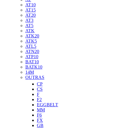
AT10
AT15
AT20
AT3
AT5
ATK
ATK20
ATK5
ATL5
ATN20
ATP10
BAT10
BATK10
14M
OUTRAS
CP
CS
F
F2
EGGBELT
MM
F6
FX
GB