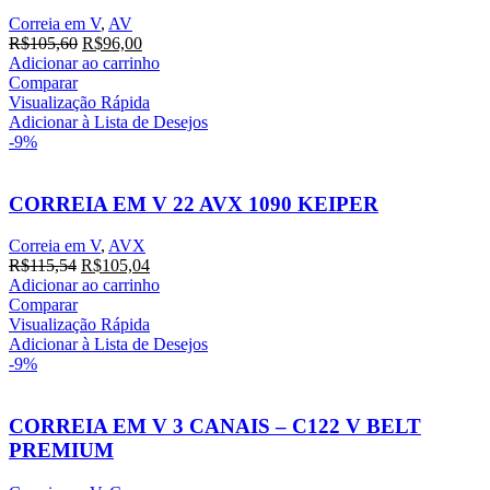
Correia em V
,
AV
O
O
R$
105,60
R$
96,00
preço
preço
Adicionar ao carrinho
original
atual
Comparar
era:
é:
Visualização Rápida
R$105,60.
R$96,00.
Adicionar à Lista de Desejos
-9%
CORREIA EM V 22 AVX 1090 KEIPER
Correia em V
,
AVX
O
O
R$
115,54
R$
105,04
preço
preço
Adicionar ao carrinho
original
atual
Comparar
era:
é:
Visualização Rápida
R$115,54.
R$105,04.
Adicionar à Lista de Desejos
-9%
CORREIA EM V 3 CANAIS – C122 V BELT
PREMIUM