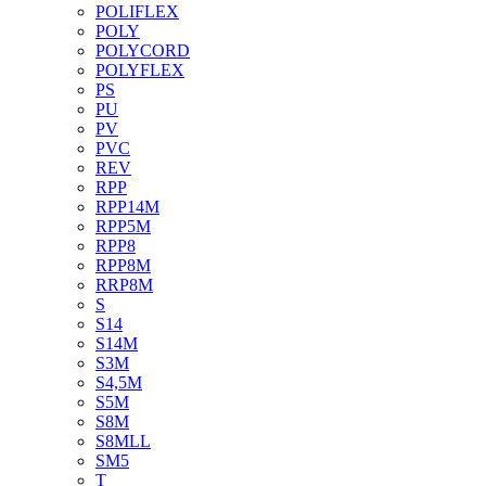
POLIFLEX
POLY
POLYCORD
POLYFLEX
PS
PU
PV
PVC
REV
RPP
RPP14M
RPP5M
RPP8
RPP8M
RRP8M
S
S14
S14M
S3M
S4,5M
S5M
S8M
S8MLL
SM5
T