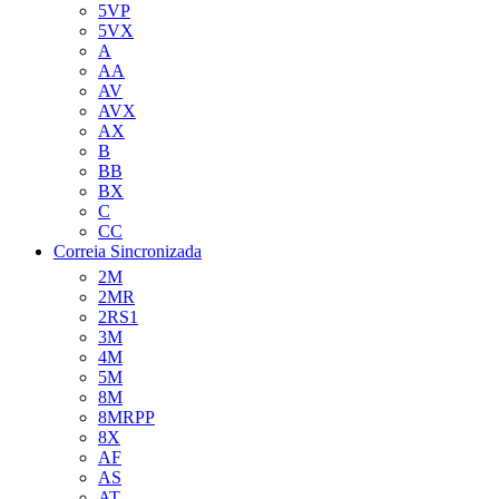
5VP
5VX
A
AA
AV
AVX
AX
B
BB
BX
C
CC
Correia Sincronizada
2M
2MR
2RS1
3M
4M
5M
8M
8MRPP
8X
AF
AS
AT