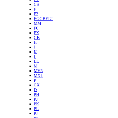
CS
F
F2
EGGBELT
MM
F6
FX
GB
H
J
K
L
LL
M
MV8
MXL
P
CX
D
PH
PJ
PK
PL
PJ