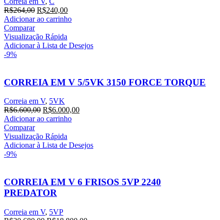
Correia em V
,
C
O
O
R$
264,00
R$
240,00
preço
preço
Adicionar ao carrinho
original
atual
Comparar
era:
é:
Visualização Rápida
R$264,00.
R$240,00.
Adicionar à Lista de Desejos
-9%
CORREIA EM V 5/5VK 3150 FORCE TORQUE
Correia em V
,
5VK
O
O
R$
6.600,00
R$
6.000,00
preço
preço
Adicionar ao carrinho
original
atual
Comparar
era:
é:
Visualização Rápida
R$6.600,00.
R$6.000,00.
Adicionar à Lista de Desejos
-9%
CORREIA EM V 6 FRISOS 5VP 2240
PREDATOR
Correia em V
,
5VP