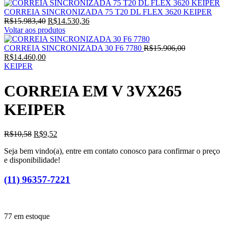
CORREIA SINCRONIZADA 75 T20 DL FLEX 3620 KEIPER
O
O
R$
15.983,40
R$
14.530,36
preço
preço
Voltar aos produtos
original
atual
era:
é:
O
CORREIA SINCRONIZADA 30 F6 7780
R$
15.906,00
O
R$15.983,40.
R$14.530,36.
preço
R$
14.460,00
preço
original
KEIPER
atual
era:
é:
R$15.906,00
CORREIA EM V 3VX265
R$14.460,00.
KEIPER
O
O
R$
10,58
R$
9,52
preço
preço
Seja bem vindo(a), entre em contato conosco para confirmar o preço
original
atual
e disponibilidade!
era:
é:
R$10,58.
R$9,52.
(11) 96357-7221
77 em estoque