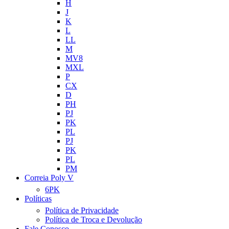
H
J
K
L
LL
M
MV8
MXL
P
CX
D
PH
PJ
PK
PL
PJ
PK
PL
PM
Correia Poly V
6PK
Políticas
Política de Privacidade
Política de Troca e Devolução
Fale Conosco