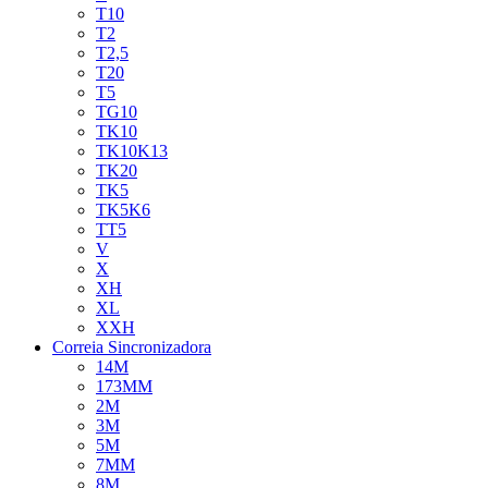
T10
T2
T2,5
T20
T5
TG10
TK10
TK10K13
TK20
TK5
TK5K6
TT5
V
X
XH
XL
XXH
Correia Sincronizadora
14M
173MM
2M
3M
5M
7MM
8M