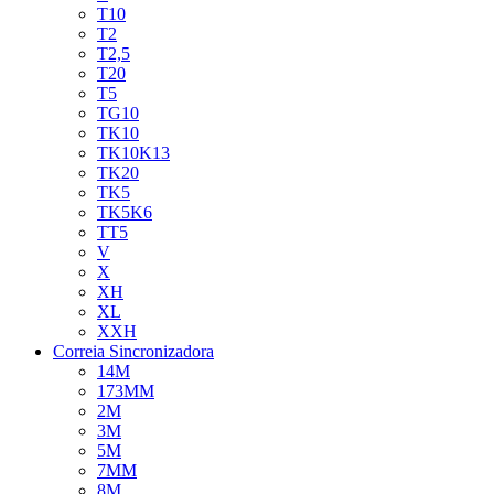
T10
T2
T2,5
T20
T5
TG10
TK10
TK10K13
TK20
TK5
TK5K6
TT5
V
X
XH
XL
XXH
Correia Sincronizadora
14M
173MM
2M
3M
5M
7MM
8M