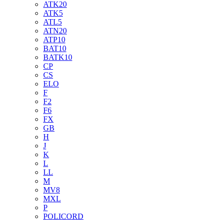
ATK20
ATK5
ATL5
ATN20
ATP10
BAT10
BATK10
CP
CS
ELO
F
F2
F6
FX
GB
H
J
K
L
LL
M
MV8
MXL
P
POLICORD