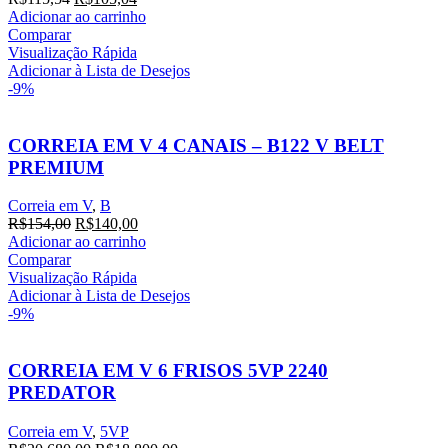
preço
preço
Adicionar ao carrinho
original
atual
Comparar
era:
é:
Visualização Rápida
R$115,54.
R$105,04.
Adicionar à Lista de Desejos
-9%
CORREIA EM V 4 CANAIS – B122 V BELT
PREMIUM
Correia em V
,
B
O
O
R$
154,00
R$
140,00
preço
preço
Adicionar ao carrinho
original
atual
Comparar
era:
é:
Visualização Rápida
R$154,00.
R$140,00.
Adicionar à Lista de Desejos
-9%
CORREIA EM V 6 FRISOS 5VP 2240
PREDATOR
Correia em V
,
5VP