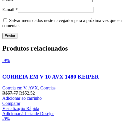
E-mail
*
Salvar meus dados neste navegador para a próxima vez que eu
comentar.
Produtos relacionados
-9%
CORREIA EM V 10 AVX 1480 KEIPER
Correia em V
,
AVX
,
Correias
O
O
R$
57,77
R$
52,52
preço
preço
Adicionar ao carrinho
original
atual
Comparar
era:
é:
Visualização Rápida
R$57,77.
R$52,52.
Adicionar à Lista de Desejos
-9%