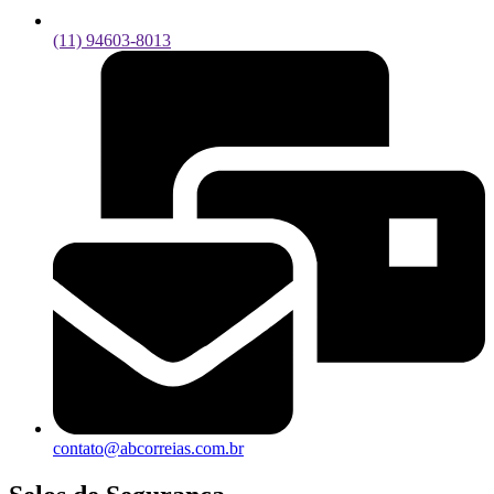
(11) 94603-8013
contato@abcorreias.com.br