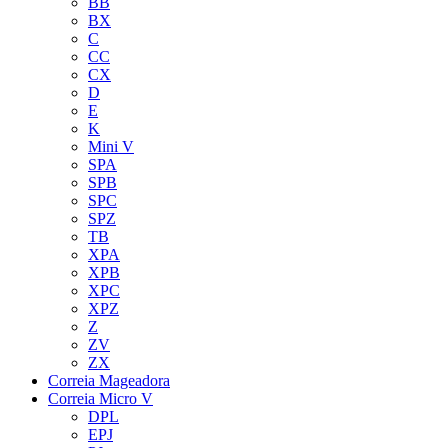
BB
BX
C
CC
CX
D
E
K
Mini V
SPA
SPB
SPC
SPZ
TB
XPA
XPB
XPC
XPZ
Z
ZV
ZX
Correia Mageadora
Correia Micro V
DPL
EPJ