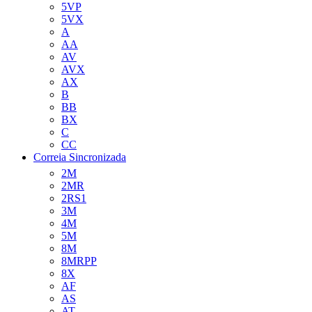
5VP
5VX
A
AA
AV
AVX
AX
B
BB
BX
C
CC
Correia Sincronizada
2M
2MR
2RS1
3M
4M
5M
8M
8MRPP
8X
AF
AS
AT