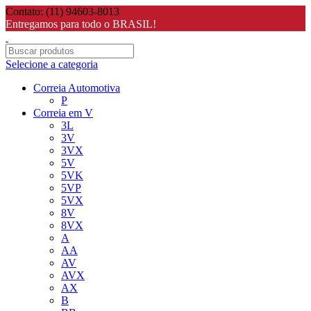
Contato: (11) 94603-8013
Entregamos para todo o BRASIL!
Selecione a categoria
Correia Automotiva
P
Correia em V
3L
3V
3VX
5V
5VK
5VP
5VX
8V
8VX
A
AA
AV
AVX
AX
B