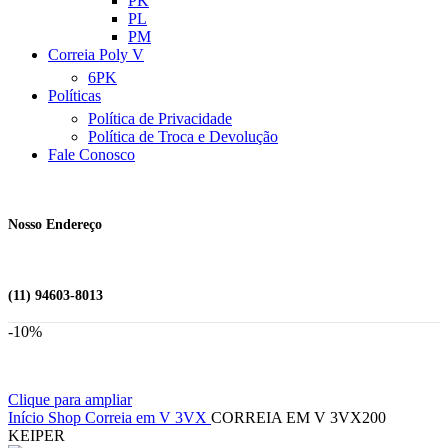
PK
PL
PM
Correia Poly V
6PK
Políticas
Política de Privacidade
Política de Troca e Devolução
Fale Conosco
Nosso Endereço
(11) 94603-8013
-10%
Clique para ampliar
Início
Shop
Correia em V
3VX
CORREIA EM V 3VX200
KEIPER