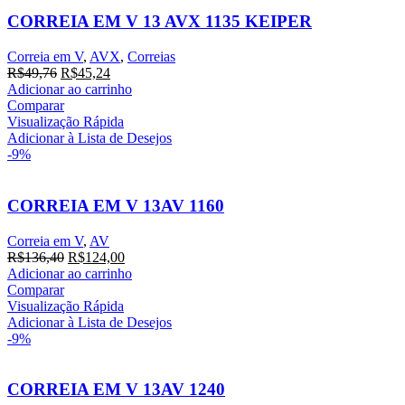
CORREIA EM V 13 AVX 1135 KEIPER
Correia em V
,
AVX
,
Correias
O
O
R$
49,76
R$
45,24
preço
preço
Adicionar ao carrinho
original
atual
Comparar
era:
é:
Visualização Rápida
R$49,76.
R$45,24.
Adicionar à Lista de Desejos
-9%
CORREIA EM V 13AV 1160
Correia em V
,
AV
O
O
R$
136,40
R$
124,00
preço
preço
Adicionar ao carrinho
original
atual
Comparar
era:
é:
Visualização Rápida
R$136,40.
R$124,00.
Adicionar à Lista de Desejos
-9%
CORREIA EM V 13AV 1240