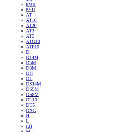
8MR
8YU
AT
AT10
AT20
AT3
AT5
ATG10
ATP10
D
D14M
D5M
D8M
DH
DL
DS14M
DS5M
DS8M
DT10
DT5
DXL
H
L
LH
M