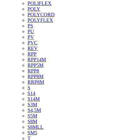
POLIFLEX
POLY
POLYCORD
POLYFLEX
PS
PU
PV
PVC
REV
RPP
RPP14M
RPP5M
RPP8
RPP8M
RRP8M
S
S14
S14M
S3M
S4,5M
S5M
S8M
S8MLL
SM5
T