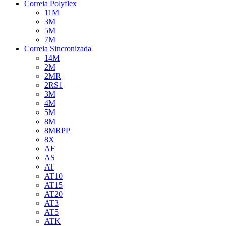
Correia Polyflex
11M
3M
5M
7M
Correia Sincronizada
14M
2M
2MR
2RS1
3M
4M
5M
8M
8MRPP
8X
AF
AS
AT
AT10
AT15
AT20
AT3
AT5
ATK