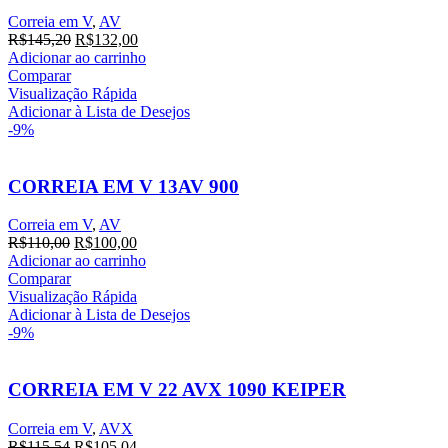
Correia em V
,
AV
O
O
R$
145,20
R$
132,00
preço
preço
Adicionar ao carrinho
original
atual
Comparar
era:
é:
Visualização Rápida
R$145,20.
R$132,00.
Adicionar à Lista de Desejos
-9%
CORREIA EM V 13AV 900
Correia em V
,
AV
O
O
R$
110,00
R$
100,00
preço
preço
Adicionar ao carrinho
original
atual
Comparar
era:
é:
Visualização Rápida
R$110,00.
R$100,00.
Adicionar à Lista de Desejos
-9%
CORREIA EM V 22 AVX 1090 KEIPER
Correia em V
,
AVX
O
O
R$
115,54
R$
105,04