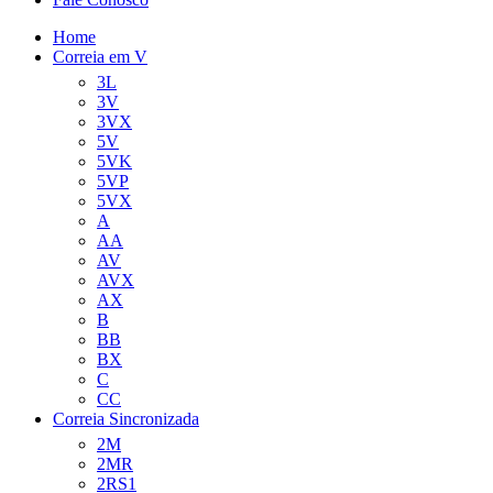
Home
Correia em V
3L
3V
3VX
5V
5VK
5VP
5VX
A
AA
AV
AVX
AX
B
BB
BX
C
CC
Correia Sincronizada
2M
2MR
2RS1