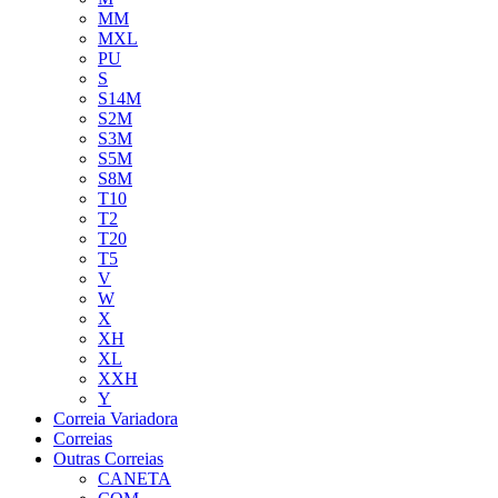
MM
MXL
PU
S
S14M
S2M
S3M
S5M
S8M
T10
T2
T20
T5
V
W
X
XH
XL
XXH
Y
Correia Variadora
Correias
Outras Correias
CANETA