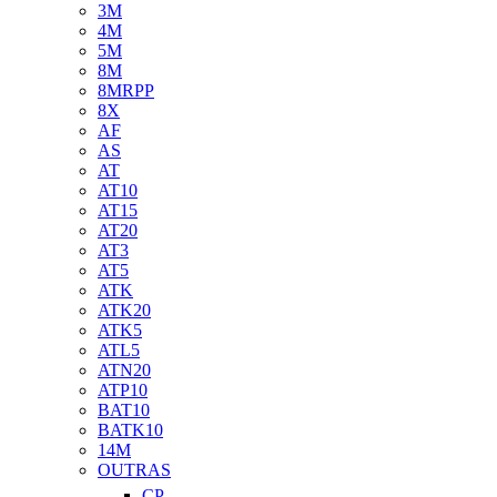
3M
4M
5M
8M
8MRPP
8X
AF
AS
AT
AT10
AT15
AT20
AT3
AT5
ATK
ATK20
ATK5
ATL5
ATN20
ATP10
BAT10
BATK10
14M
OUTRAS
CP