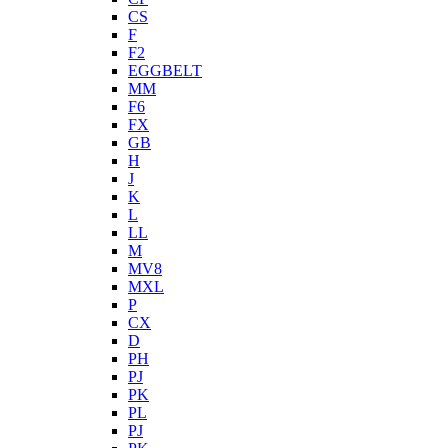
CS
F
F2
EGGBELT
MM
F6
FX
GB
H
J
K
L
LL
M
MV8
MXL
P
CX
D
PH
PJ
PK
PL
PJ