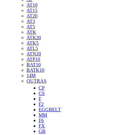
AT10
AT15
AT20
AT3
AT5
ATK
ATK20
ATK5
ATL5
ATN20
ATP10
BAT10
BATK10
14M
OUTRAS
CP
CS
F
F2
EGGBELT
MM
F6
FX
GB