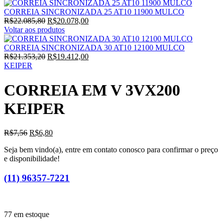
CORREIA SINCRONIZADA 25 AT10 11900 MULCO
O
O
R$
22.085,80
R$
20.078,00
preço
preço
Voltar aos produtos
original
atual
era:
é:
CORREIA SINCRONIZADA 30 AT10 12100 MULCO
R$22.085,80.
O
R$20.078,00.
O
R$
21.353,20
R$
19.412,00
preço
preço
KEIPER
original
atual
era:
é:
CORREIA EM V 3VX200
R$21.353,20.
R$19.412,00.
KEIPER
O
O
R$
7,56
R$
6,80
preço
preço
Seja bem vindo(a), entre em contato conosco para confirmar o preço
original
atual
e disponibilidade!
era:
é:
R$7,56.
R$6,80.
(11) 96357-7221
77 em estoque