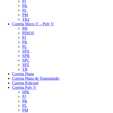
PJ
PK
PL
PM
TB2
Correia Micro V – Poly V
PH
PINOS
PJ
PK
PL
SPA
SPB
SPC
SPZ
TB
Correia Plana
Correia Plana de Transmissão
Correia Policord
Correia Poly V
6PK
PJ
PK
PL
PM