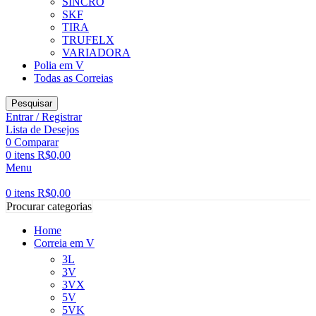
SINCRO
SKF
TIRA
TRUFELX
VARIADORA
Polia em V
Todas as Correias
Pesquisar
Entrar / Registrar
Lista de Desejos
0
Comparar
0
itens
R$
0,00
Menu
0
itens
R$
0,00
Procurar categorias
Home
Correia em V
3L
3V
3VX
5V
5VK