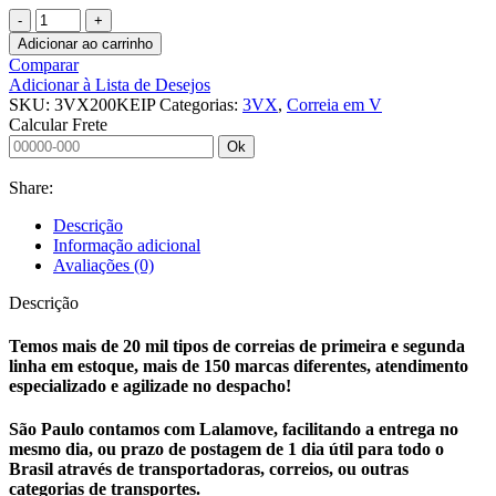
CORREIA
EM
Adicionar ao carrinho
V
Comparar
3VX200
Adicionar à Lista de Desejos
KEIPER
SKU:
3VX200KEIP
Categorias:
3VX
,
Correia em V
quantidade
Calcular Frete
Ok
Share:
Descrição
Informação adicional
Avaliações (0)
Descrição
Temos mais de 20 mil tipos de correias de primeira e segunda
linha em estoque, mais de 150 marcas diferentes, atendimento
especializado e agilizade no despacho!
São Paulo contamos com Lalamove, facilitando a entrega no
mesmo dia, ou prazo de postagem de 1 dia útil para todo o
Brasil através de transportadoras, correios, ou outras
categorias de transportes.