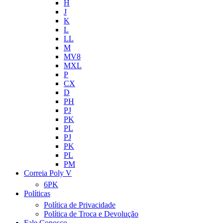
H
J
K
L
LL
M
MV8
MXL
P
CX
D
PH
PJ
PK
PL
PJ
PK
PL
PM
Correia Poly V
6PK
Políticas
Política de Privacidade
Política de Troca e Devolução
Fale Conosco