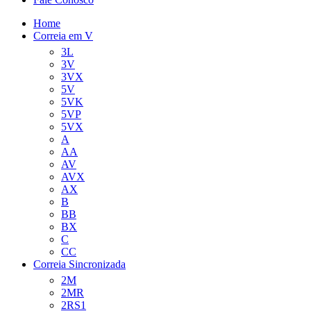
Home
Correia em V
3L
3V
3VX
5V
5VK
5VP
5VX
A
AA
AV
AVX
AX
B
BB
BX
C
CC
Correia Sincronizada
2M
2MR
2RS1