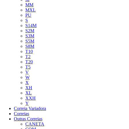
MM
MXL
PU
S
S14M
S2M
S3M
S5M
S8M
T10
T2
T20
T5
V
W
X
XH
XL
XXH
Y
Correia Variadora
Correias
Outras Correias
CANETA