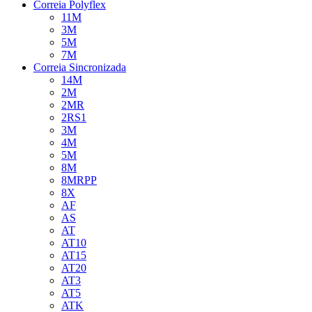
Correia Polyflex
11M
3M
5M
7M
Correia Sincronizada
14M
2M
2MR
2RS1
3M
4M
5M
8M
8MRPP
8X
AF
AS
AT
AT10
AT15
AT20
AT3
AT5
ATK