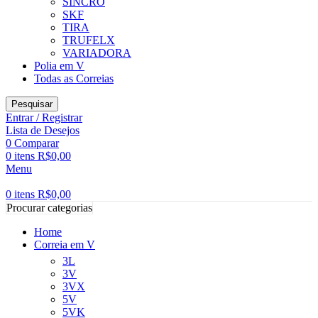
SINCRO
SKF
TIRA
TRUFELX
VARIADORA
Polia em V
Todas as Correias
Pesquisar
Entrar / Registrar
Lista de Desejos
0
Comparar
0
itens
R$
0,00
Menu
0
itens
R$
0,00
Procurar categorias
Home
Correia em V
3L
3V
3VX
5V
5VK