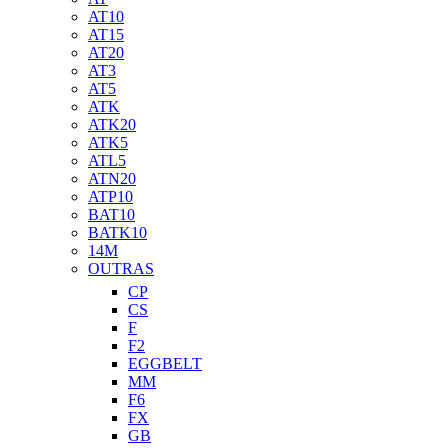
AT10
AT15
AT20
AT3
AT5
ATK
ATK20
ATK5
ATL5
ATN20
ATP10
BAT10
BATK10
14M
OUTRAS
CP
CS
F
F2
EGGBELT
MM
F6
FX
GB