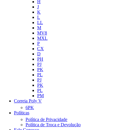
H
J
K
L
LL
M
MV8
MXL
P
CX
D
PH
PJ
PK
PL
PJ
PK
PL
PM
Correia Poly V
6PK
Políticas
Política de Privacidade
Política de Troca e Devolução
Fale Conosco