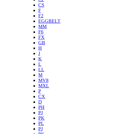
CS
F
F2
EGGBELT
MM
F6
FX
GB
H
J
K
L
LL
M
MV8
MXL
P
CX
D
PH
PJ
PK
PL
PJ