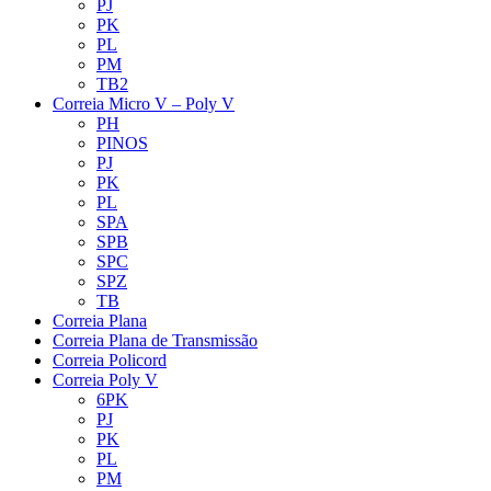
PJ
PK
PL
PM
TB2
Correia Micro V – Poly V
PH
PINOS
PJ
PK
PL
SPA
SPB
SPC
SPZ
TB
Correia Plana
Correia Plana de Transmissão
Correia Policord
Correia Poly V
6PK
PJ
PK
PL
PM