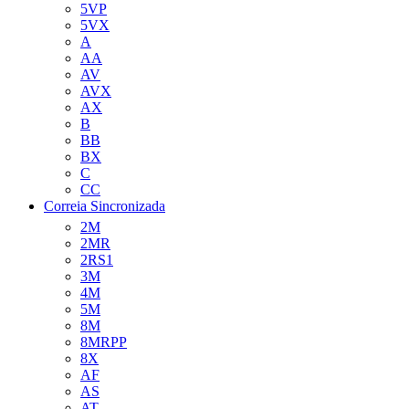
5VP
5VX
A
AA
AV
AVX
AX
B
BB
BX
C
CC
Correia Sincronizada
2M
2MR
2RS1
3M
4M
5M
8M
8MRPP
8X
AF
AS
AT