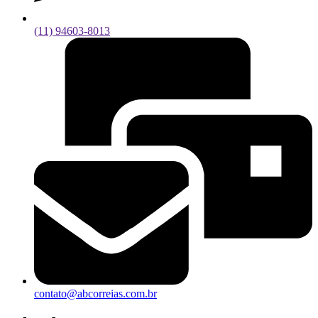
(11) 94603-8013
contato@abcorreias.com.br