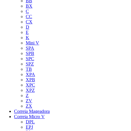
BB
BX
C
CC
CX
D
E
K
Mini V
SPA
SPB
SPC
SPZ
TB
XPA
XPB
XPC
XPZ
Z
ZV
ZX
Correia Mageadora
Correia Micro V
DPL
EPJ