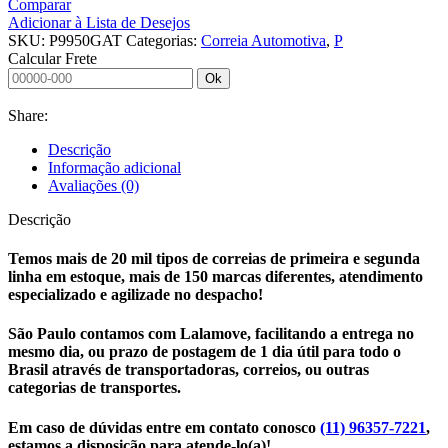
Comparar
9950
Adicionar à Lista de Desejos
GATES
SKU:
P9950GAT
Categorias:
Correia Automotiva
,
P
N
Calcular Frete
quantidade
Ok
Share:
Descrição
Informação adicional
Avaliações (0)
Descrição
Temos mais de 20 mil tipos de correias de primeira e segunda
linha em estoque, mais de 150 marcas diferentes, atendimento
especializado e agilizade no despacho!
São Paulo contamos com Lalamove, facilitando a entrega no
mesmo dia, ou prazo de postagem de 1 dia útil para todo o
Brasil através de transportadoras, correios, ou outras
categorias de transportes.
Em caso de dúvidas entre em contato conosco
(11) 96357-7221
,
estamos a disposição para atende-lo(a)!