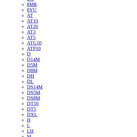
8MR
8YU
AT
AT10
AT20
AT3
AT5
ATG10
ATP10
D
D14M
D5M
D8M
DH
DL
DS14M
DS5M
DS8M
DT10
DT5
DXL
H
L
LH
M