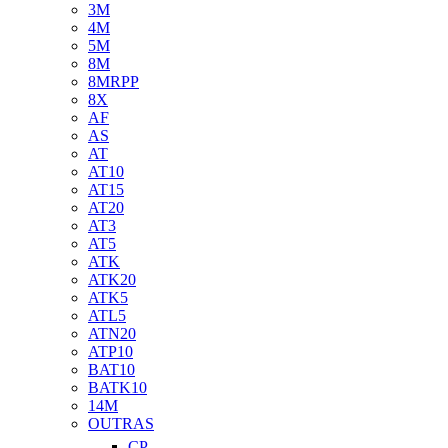
3M
4M
5M
8M
8MRPP
8X
AF
AS
AT
AT10
AT15
AT20
AT3
AT5
ATK
ATK20
ATK5
ATL5
ATN20
ATP10
BAT10
BATK10
14M
OUTRAS
CP