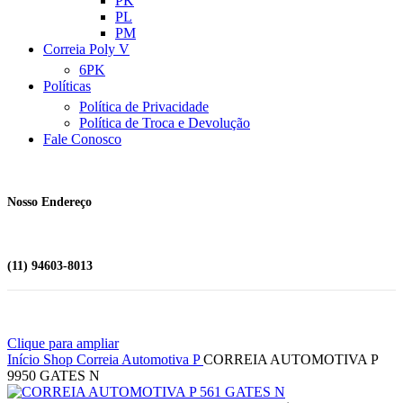
PK
PL
PM
Correia Poly V
6PK
Políticas
Política de Privacidade
Política de Troca e Devolução
Fale Conosco
Nosso Endereço
(11) 94603-8013
Clique para ampliar
Início
Shop
Correia Automotiva
P
CORREIA AUTOMOTIVA P
9950 GATES N