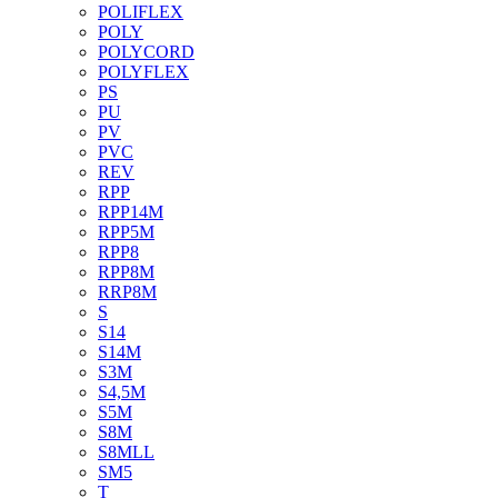
POLIFLEX
POLY
POLYCORD
POLYFLEX
PS
PU
PV
PVC
REV
RPP
RPP14M
RPP5M
RPP8
RPP8M
RRP8M
S
S14
S14M
S3M
S4,5M
S5M
S8M
S8MLL
SM5
T