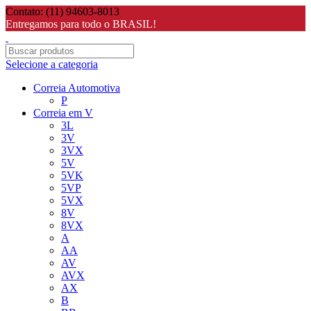
Contato: (11) 94603-8013
Entregamos para todo o BRASIL!
Selecione a categoria
Correia Automotiva
P
Correia em V
3L
3V
3VX
5V
5VK
5VP
5VX
8V
8VX
A
AA
AV
AVX
AX
B