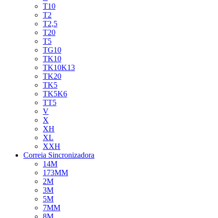
T10
T2
T2,5
T20
T5
TG10
TK10
TK10K13
TK20
TK5
TK5K6
TT5
V
X
XH
XL
XXH
Correia Sincronizadora
14M
173MM
2M
3M
5M
7MM
8M