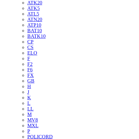
ATK20
ATK5
ATL5
ATN20
ATP10
BAT10
BATK10
CP
CS
ELO
F
F2
F6
FX
GB
H
J
K
L
LL
M
MV8
MXL
P
POLICORD