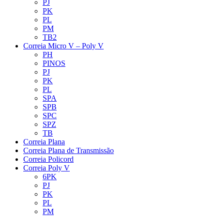
PJ
PK
PL
PM
TB2
Correia Micro V – Poly V
PH
PINOS
PJ
PK
PL
SPA
SPB
SPC
SPZ
TB
Correia Plana
Correia Plana de Transmissão
Correia Policord
Correia Poly V
6PK
PJ
PK
PL
PM