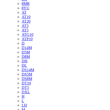
8MR
8YU
AT
AT10
AT20
AT3
AT5
ATG10
ATP10
D
D14M
D5M
D8M
DH
DL
DS14M
DS5M
DS8M
DT10
DT5
DXL
H
L
LH
M