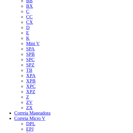
BB
BX
C
CC
CX
D
E
K
Mini V
SPA
SPB
SPC
SPZ
TB
XPA
XPB
XPC
XPZ
Z
ZV
ZX
Correia Mageadora
Correia Micro V
DPL
EPJ