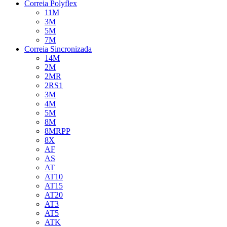
Correia Polyflex
11M
3M
5M
7M
Correia Sincronizada
14M
2M
2MR
2RS1
3M
4M
5M
8M
8MRPP
8X
AF
AS
AT
AT10
AT15
AT20
AT3
AT5
ATK