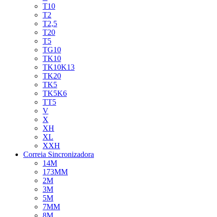
T10
T2
T2,5
T20
T5
TG10
TK10
TK10K13
TK20
TK5
TK5K6
TT5
V
X
XH
XL
XXH
Correia Sincronizadora
14M
173MM
2M
3M
5M
7MM
8M