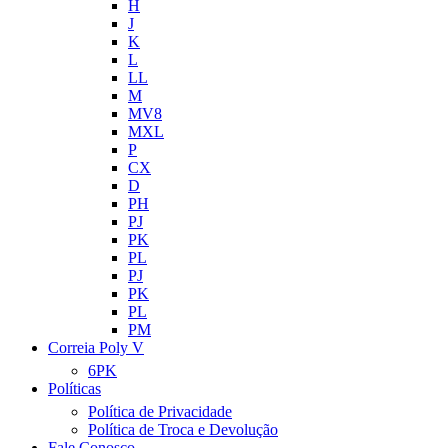
H
J
K
L
LL
M
MV8
MXL
P
CX
D
PH
PJ
PK
PL
PJ
PK
PL
PM
Correia Poly V
6PK
Políticas
Política de Privacidade
Política de Troca e Devolução
Fale Conosco