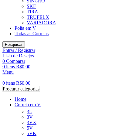
SINCRO
SKF
TIRA
TRUFELX
VARIADORA
Polia em V
Todas as Correias
Pesquisar
Entrar / Registrar
Lista de Desejos
0
Comparar
0
itens
R$
0,00
Menu
0
itens
R$
0,00
Procurar categorias
Home
Correia em V
3L
3V
3VX
5V
5VK