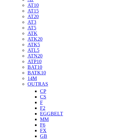
AT10
AT15
AT20
AT3
AT5
ATK
ATK20
ATK5
ATL5
ATN20
ATP10
BAT10
BATK10
14M
OUTRAS
CP
CS
F
F2
EGGBELT
MM
F6
FX
GB