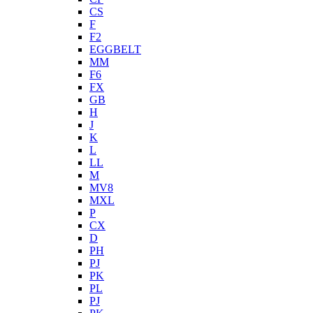
CS
F
F2
EGGBELT
MM
F6
FX
GB
H
J
K
L
LL
M
MV8
MXL
P
CX
D
PH
PJ
PK
PL
PJ