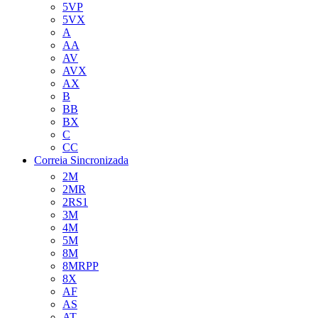
5VP
5VX
A
AA
AV
AVX
AX
B
BB
BX
C
CC
Correia Sincronizada
2M
2MR
2RS1
3M
4M
5M
8M
8MRPP
8X
AF
AS
AT