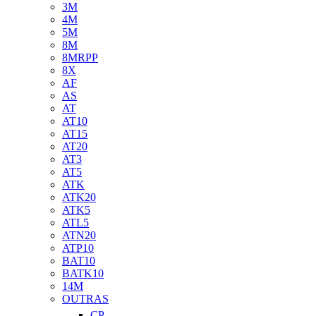
3M
4M
5M
8M
8MRPP
8X
AF
AS
AT
AT10
AT15
AT20
AT3
AT5
ATK
ATK20
ATK5
ATL5
ATN20
ATP10
BAT10
BATK10
14M
OUTRAS
CP