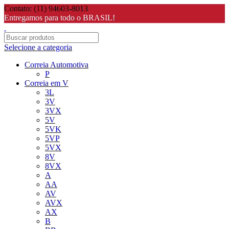
Contato: (11) 94603-8013
Entregamos para todo o BRASIL!
Selecione a categoria
Correia Automotiva
P
Correia em V
3L
3V
3VX
5V
5VK
5VP
5VX
8V
8VX
A
AA
AV
AVX
AX
B