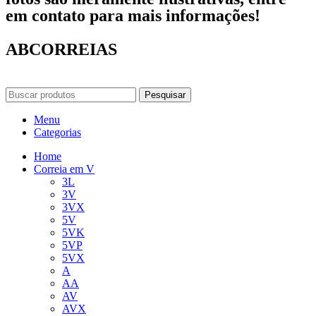
em contato para mais informações!
ABCORREIAS
Pesquisar
Menu
Categorias
Home
Correia em V
3L
3V
3VX
5V
5VK
5VP
5VX
A
AA
AV
AVX