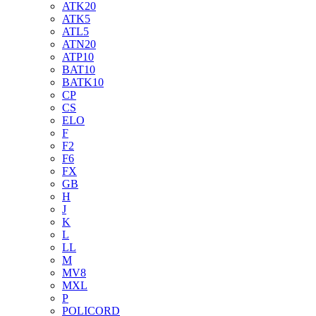
ATK20
ATK5
ATL5
ATN20
ATP10
BAT10
BATK10
CP
CS
ELO
F
F2
F6
FX
GB
H
J
K
L
LL
M
MV8
MXL
P
POLICORD