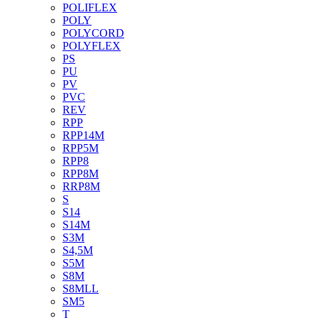
POLIFLEX
POLY
POLYCORD
POLYFLEX
PS
PU
PV
PVC
REV
RPP
RPP14M
RPP5M
RPP8
RPP8M
RRP8M
S
S14
S14M
S3M
S4,5M
S5M
S8M
S8MLL
SM5
T