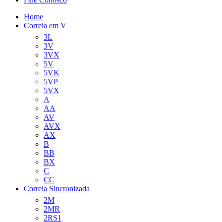
Home
Correia em V
3L
3V
3VX
5V
5VK
5VP
5VX
A
AA
AV
AVX
AX
B
BB
BX
C
CC
Correia Sincronizada
2M
2MR
2RS1