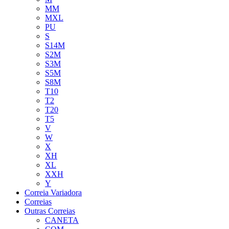
MM
MXL
PU
S
S14M
S2M
S3M
S5M
S8M
T10
T2
T20
T5
V
W
X
XH
XL
XXH
Y
Correia Variadora
Correias
Outras Correias
CANETA