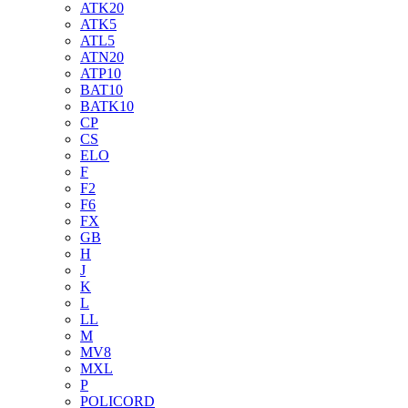
ATK20
ATK5
ATL5
ATN20
ATP10
BAT10
BATK10
CP
CS
ELO
F
F2
F6
FX
GB
H
J
K
L
LL
M
MV8
MXL
P
POLICORD