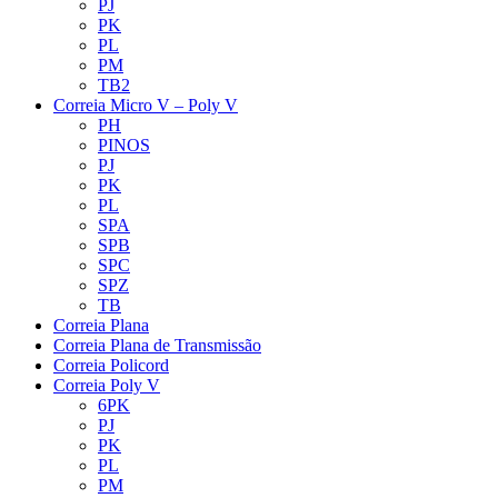
PJ
PK
PL
PM
TB2
Correia Micro V – Poly V
PH
PINOS
PJ
PK
PL
SPA
SPB
SPC
SPZ
TB
Correia Plana
Correia Plana de Transmissão
Correia Policord
Correia Poly V
6PK
PJ
PK
PL
PM