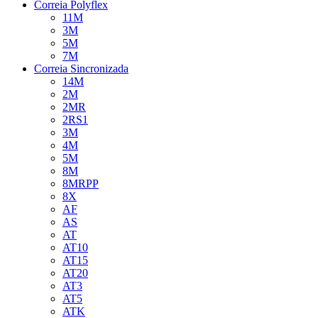
Correia Polyflex
11M
3M
5M
7M
Correia Sincronizada
14M
2M
2MR
2RS1
3M
4M
5M
8M
8MRPP
8X
AF
AS
AT
AT10
AT15
AT20
AT3
AT5
ATK