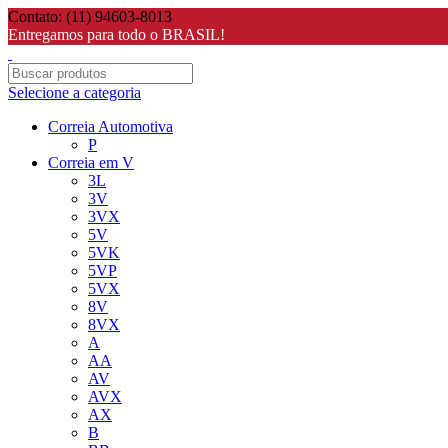
Contato: (11) 94603-8013
Entregamos para todo o BRASIL!
Selecione a categoria
Correia Automotiva
P
Correia em V
3L
3V
3VX
5V
5VK
5VP
5VX
8V
8VX
A
AA
AV
AVX
AX
B