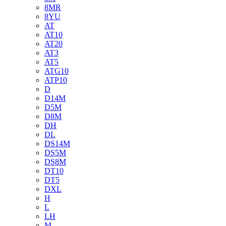
8MR
8YU
AT
AT10
AT20
AT3
AT5
ATG10
ATP10
D
D14M
D5M
D8M
DH
DL
DS14M
DS5M
DS8M
DT10
DT5
DXL
H
L
LH
M