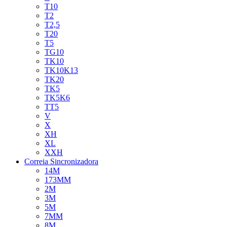
T10
T2
T2,5
T20
T5
TG10
TK10
TK10K13
TK20
TK5
TK5K6
TT5
V
X
XH
XL
XXH
Correia Sincronizadora
14M
173MM
2M
3M
5M
7MM
8M