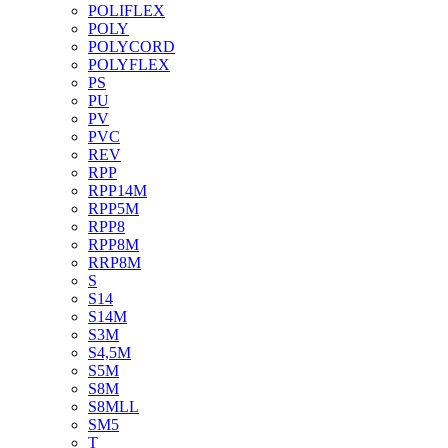
POLIFLEX
POLY
POLYCORD
POLYFLEX
PS
PU
PV
PVC
REV
RPP
RPP14M
RPP5M
RPP8
RPP8M
RRP8M
S
S14
S14M
S3M
S4,5M
S5M
S8M
S8MLL
SM5
T