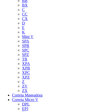
BB
BX
C
CC
CX
D
E
K
Mini V
SPA
SPB
SPC
SPZ
TB
XPA
XPB
XPC
XPZ
Z
ZV
ZX
Correia Mageadora
Correia Micro V
DPL
EPJ