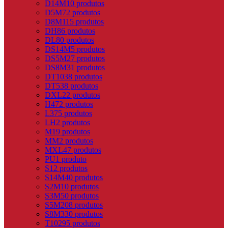
D14M
10 produtos
D5M
72 produtos
D8M
115 produtos
DH
86 produtos
DL
80 produtos
DS14M
5 produtos
DS5M
27 produtos
DS8M
31 produtos
DT10
38 produtos
DT5
38 produtos
DXL
22 produtos
H
472 produtos
L
375 produtos
LH
2 produtos
M
19 produtos
MM
2 produtos
MXL
47 produtos
PU
1 produto
S
12 produtos
S14M
40 produtos
S2M
10 produtos
S3M
50 produtos
S5M
208 produtos
S8M
330 produtos
T10
295 produtos