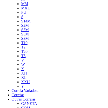
MM
MXL
PU
S
S14M
S2M
S3M
S5M
S8M
T10
T2
T20
T5
V
W
X
XH
XL
XXH
Y
Correia Variadora
Correias
Outras Correias
CANETA
COM