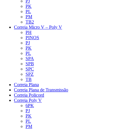
PJ
PK
PL
PM
TB2
Correia Micro V – Poly V
PH
PINOS
PJ
PK
PL
SPA
SPB
SPC
SPZ
TB
Correia Plana
Correia Plana de Transmissão
Correia Policord
Correia Poly V
6PK
PJ
PK
PL
PM