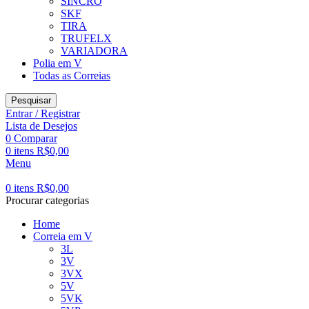
SINCRO
SKF
TIRA
TRUFELX
VARIADORA
Polia em V
Todas as Correias
Pesquisar
Entrar / Registrar
Lista de Desejos
0
Comparar
0
itens
R$
0,00
Menu
0
itens
R$
0,00
Procurar categorias
Home
Correia em V
3L
3V
3VX
5V
5VK