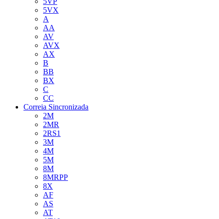
5VP
5VX
A
AA
AV
AVX
AX
B
BB
BX
C
CC
Correia Sincronizada
2M
2MR
2RS1
3M
4M
5M
8M
8MRPP
8X
AF
AS
AT