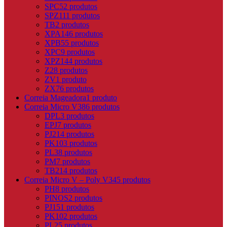
SPC
52 produtos
SPZ
111 produtos
TB
2 produtos
XPA
146 produtos
XPB
55 produtos
XPC
9 produtos
XPZ
144 produtos
Z
28 produtos
ZV
1 produto
ZX
76 produtos
Correia Mageadora
1 produto
Correia Micro V
386 produtos
DPL
3 produtos
EPJ
7 produtos
PJ
214 produtos
PK
103 produtos
PL
38 produtos
PM
7 produtos
TB2
14 produtos
Correia Micro V – Poly V
345 produtos
PH
8 produtos
PINOS
2 produtos
PJ
151 produtos
PK
102 produtos
PL
25 produtos