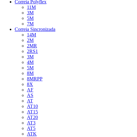
Correia Polyflex
11M
3M
5M
7M
Correia Sincronizada
14M
2M
2MR
2RS1
3M
4M
5M
8M
8MRPP
8X
AF
AS
AT
AT10
AT15
AT20
AT3
AT5
ATK