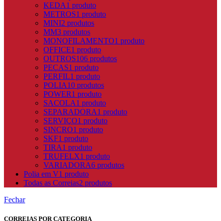
KEDA
1 produto
METROS
1 produto
MINI
2 produtos
MM
3 produtos
MONOFILAMENTO
1 produto
OFFICE
1 produto
OUTROS
106 produtos
PEÇAS
1 produto
PERFIL
1 produto
POLIA
10 produtos
POWER
1 produto
SACOLA
1 produto
SEPARADORA
1 produto
SERVIÇO
1 produto
SINCRO
1 produto
SKF
1 produto
TIRA
1 produto
TRUFELX
1 produto
VARIADORA
6 produtos
Polia em V
1 produto
Todas as Correias
2 produtos
Fechar
CORREIAS POR CATEGORIA