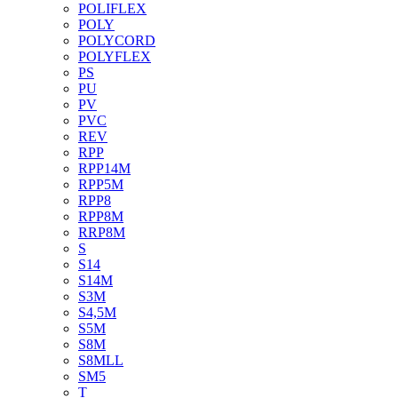
POLIFLEX
POLY
POLYCORD
POLYFLEX
PS
PU
PV
PVC
REV
RPP
RPP14M
RPP5M
RPP8
RPP8M
RRP8M
S
S14
S14M
S3M
S4,5M
S5M
S8M
S8MLL
SM5
T