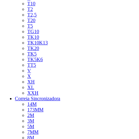
T10
T2
T2,5
T20
T5
TG10
TK10
TK10K13
TK20
TK5
TK5K6
TT5
V
X
XH
XL
XXH
Correia Sincronizadora
14M
173MM
2M
3M
5M
7MM
8M