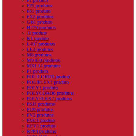
F
1 produto
F2
5 produtos
F6
1 produto
FX
2 produtos
GB
1 produto
H
779 produtos
J
1 produto
K
1 produto
L
407 produtos
LL
3 produtos
M
6 produtos
MV8
20 produtos
MXL
14 produtos
P
1 produto
POLICORD
1 produto
POLIFLEX
1 produto
POLY
1 produto
POLYCORD
6 produtos
POLYFLEX
7 produtos
PS
11 produtos
PU
9 produtos
PV
2 produtos
PVC
1 produto
REV
1 produto
RPP
4 produtos