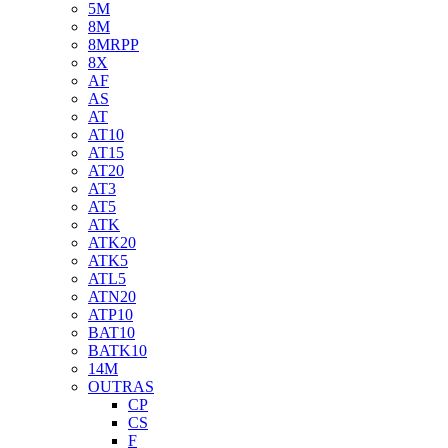
5M
8M
8MRPP
8X
AF
AS
AT
AT10
AT15
AT20
AT3
AT5
ATK
ATK20
ATK5
ATL5
ATN20
ATP10
BAT10
BATK10
14M
OUTRAS
CP
CS
F