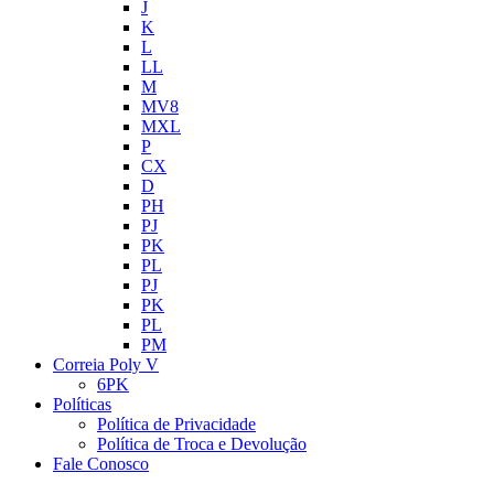
J
K
L
LL
M
MV8
MXL
P
CX
D
PH
PJ
PK
PL
PJ
PK
PL
PM
Correia Poly V
6PK
Políticas
Política de Privacidade
Política de Troca e Devolução
Fale Conosco