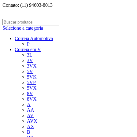
Contato: (11) 94603-8013
Entregamos para todo o BRASIL!
Selecione a categoria
Correia Automotiva
P
Correia em V
3L
3V
3VX
5V
5VK
5VP
5VX
8V
8VX
A
AA
AV
AVX
AX
B