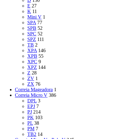
D
130
E
27
K
11
Mini V
1
SPA
77
SPB
52
SPC
52
SPZ
111
TB
2
XPA
146
XPB
55
XPC
9
XPZ
144
Z
28
ZV
1
ZX
76
Correia Mageadora
1
Correia Micro V
386
DPL
3
EPJ
7
PJ
214
PK
103
PL
38
PM
7
TB2
14