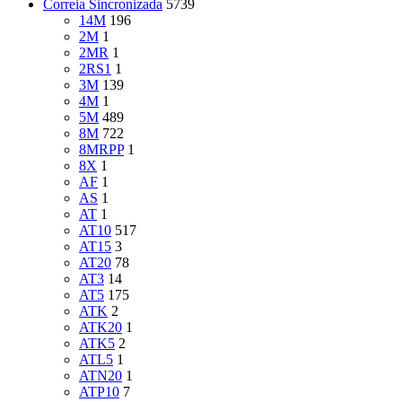
Correia Sincronizada
5739
14M
196
2M
1
2MR
1
2RS1
1
3M
139
4M
1
5M
489
8M
722
8MRPP
1
8X
1
AF
1
AS
1
AT
1
AT10
517
AT15
3
AT20
78
AT3
14
AT5
175
ATK
2
ATK20
1
ATK5
2
ATL5
1
ATN20
1
ATP10
7