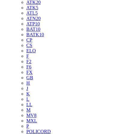
ATK20
ATK5
ATL5
ATN20
ATP10
BAT10
BATK10
CP
CS
ELO
F
F2
F6
FX
GB
H
J
K
L
LL
M
MV8
MXL
P
POLICORD