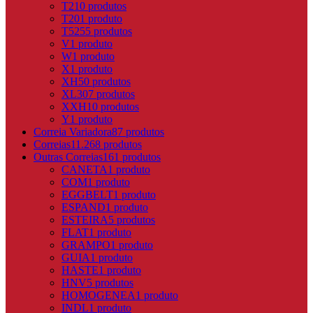
T2
10 produtos
T20
1 produto
T5
255 produtos
V
1 produto
W
1 produto
X
1 produto
XH
50 produtos
XL
307 produtos
XXH
10 produtos
Y
1 produto
Correia Variadora
87 produtos
Correias
11.268 produtos
Outras Correias
161 produtos
CANETA
1 produto
COM
1 produto
EGGBELT
1 produto
ESPAND
1 produto
ESTEIRA
5 produtos
FLAT
1 produto
GRAMPO
1 produto
GUIA
1 produto
HASTE
1 produto
HNV
5 produtos
HOMOGENEA
1 produto
INDL
1 produto