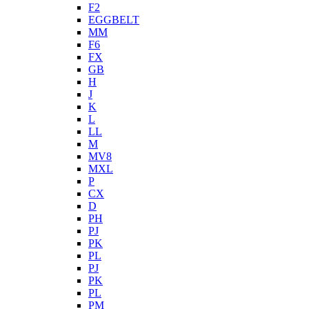
F2
EGGBELT
MM
F6
FX
GB
H
J
K
L
LL
M
MV8
MXL
P
CX
D
PH
PJ
PK
PL
PJ
PK
PL
PM