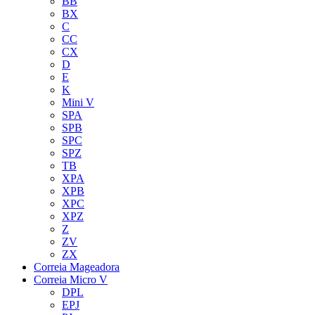
BB
BX
C
CC
CX
D
E
K
Mini V
SPA
SPB
SPC
SPZ
TB
XPA
XPB
XPC
XPZ
Z
ZV
ZX
Correia Mageadora
Correia Micro V
DPL
EPJ