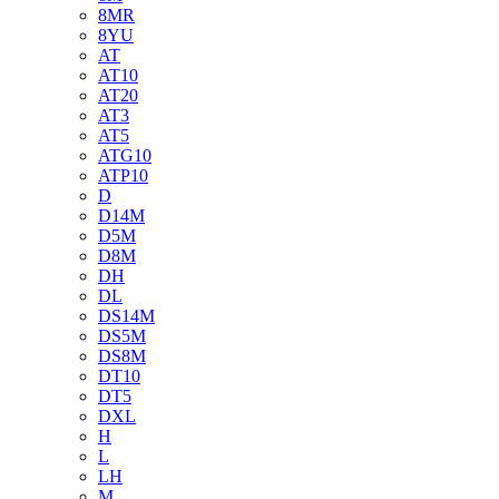
8MR
8YU
AT
AT10
AT20
AT3
AT5
ATG10
ATP10
D
D14M
D5M
D8M
DH
DL
DS14M
DS5M
DS8M
DT10
DT5
DXL
H
L
LH
M