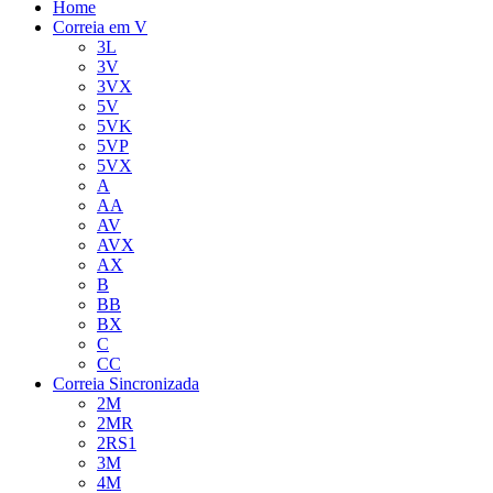
Home
Correia em V
3L
3V
3VX
5V
5VK
5VP
5VX
A
AA
AV
AVX
AX
B
BB
BX
C
CC
Correia Sincronizada
2M
2MR
2RS1
3M
4M