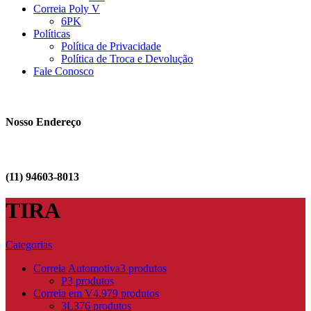
Correia Poly V
6PK
Políticas
Política de Privacidade
Política de Troca e Devolução
Fale Conosco
Nosso Endereço
(11) 94603-8013
TIRA
Categorias
Correia Automotiva
3 produtos
P
3 produtos
Correia em V
4.979 produtos
3L
376 produtos