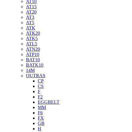
AT10
AT15
AT20
AT3
AT5
ATK
ATK20
ATK5
ATL5
ATN20
ATP10
BAT10
BATK10
14M
OUTRAS
CP
CS
F
F2
EGGBELT
MM
F6
FX
GB
H