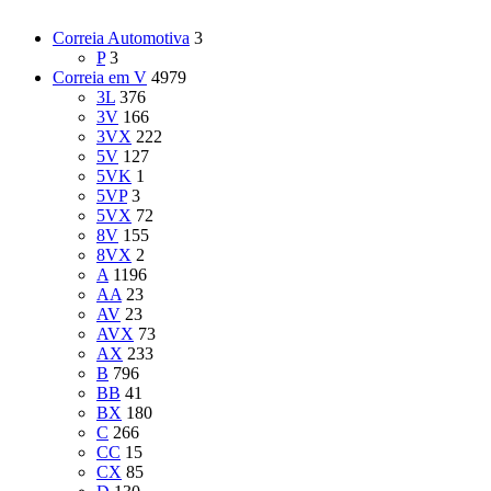
Correia Automotiva
3
P
3
Correia em V
4979
3L
376
3V
166
3VX
222
5V
127
5VK
1
5VP
3
5VX
72
8V
155
8VX
2
A
1196
AA
23
AV
23
AVX
73
AX
233
B
796
BB
41
BX
180
C
266
CC
15
CX
85