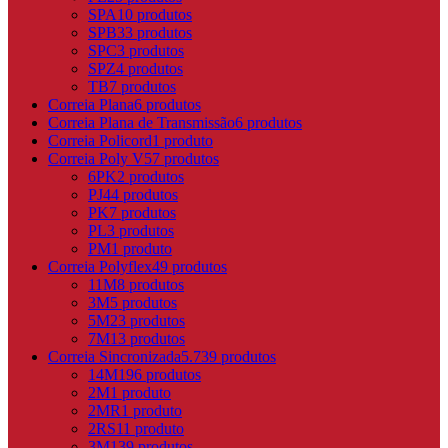
SPA
10 produtos
SPB
33 produtos
SPC
3 produtos
SPZ
4 produtos
TB
7 produtos
Correia Plana
6 produtos
Correia Plana de Transmissão
6 produtos
Correia Policord
1 produto
Correia Poly V
57 produtos
6PK
2 produtos
PJ
44 produtos
PK
7 produtos
PL
3 produtos
PM
1 produto
Correia Polyflex
49 produtos
11M
8 produtos
3M
5 produtos
5M
23 produtos
7M
13 produtos
Correia Sincronizada
5.739 produtos
14M
196 produtos
2M
1 produto
2MR
1 produto
2RS1
1 produto
3M
139 produtos