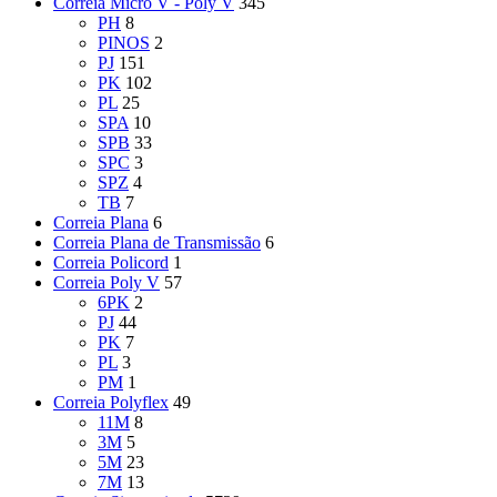
Correia Micro V - Poly V
345
PH
8
PINOS
2
PJ
151
PK
102
PL
25
SPA
10
SPB
33
SPC
3
SPZ
4
TB
7
Correia Plana
6
Correia Plana de Transmissão
6
Correia Policord
1
Correia Poly V
57
6PK
2
PJ
44
PK
7
PL
3
PM
1
Correia Polyflex
49
11M
8
3M
5
5M
23
7M
13