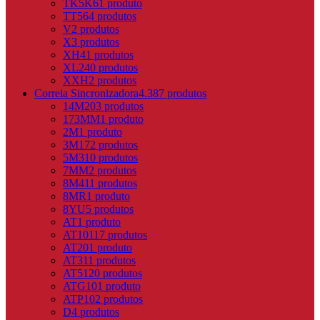
TK5K6
1 produto
TT5
64 produtos
V
2 produtos
X
3 produtos
XH
41 produtos
XL
240 produtos
XXH
2 produtos
Correia Sincronizadora
4.387 produtos
14M
203 produtos
173MM
1 produto
2M
1 produto
3M
172 produtos
5M
310 produtos
7MM
2 produtos
8M
411 produtos
8MR
1 produto
8YU
5 produtos
AT
1 produto
AT10
117 produtos
AT20
1 produto
AT3
11 produtos
AT5
120 produtos
ATG10
1 produto
ATP10
2 produtos
D
4 produtos