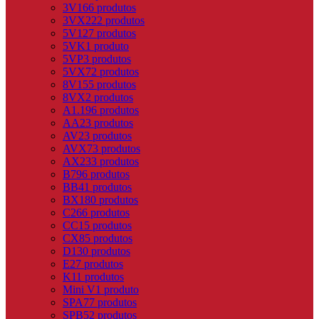
3V
166 produtos
3VX
222 produtos
5V
127 produtos
5VK
1 produto
5VP
3 produtos
5VX
72 produtos
8V
155 produtos
8VX
2 produtos
A
1.196 produtos
AA
23 produtos
AV
23 produtos
AVX
73 produtos
AX
233 produtos
B
796 produtos
BB
41 produtos
BX
180 produtos
C
266 produtos
CC
15 produtos
CX
85 produtos
D
130 produtos
E
27 produtos
K
11 produtos
Mini V
1 produto
SPA
77 produtos
SPB
52 produtos