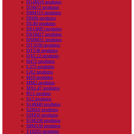
D14M
10 produtos
D5M
72 produtos
D8M
115 produtos
DH
86 produtos
DL
80 produtos
DS14M
5 produtos
DS5M
27 produtos
DS8M
31 produtos
DT10
38 produtos
DT5
38 produtos
DXL
22 produtos
H
472 produtos
L
375 produtos
LH
2 produtos
M
19 produtos
MM
2 produtos
MXL
47 produtos
PU
1 produto
S
12 produtos
S14M
40 produtos
S2M
10 produtos
S3M
50 produtos
S5M
208 produtos
S8M
330 produtos
T10
295 produtos