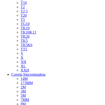
T10
T2
T2,5
T20
T5
TG10
TK10
TK10K13
TK20
TK5
TK5K6
TT5
V
X
XH
XL
XXH
Correia Sincronizadora
14M
173MM
2M
3M
5M
7MM
8M