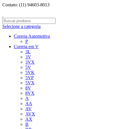
Contato: (11) 94603-8013
Entregamos para todo o BRASIL!
Selecione a categoria
Correia Automotiva
P
Correia em V
3L
3V
3VX
5V
5VK
5VP
5VX
8V
8VX
A
AA
AV
AVX
AX
B