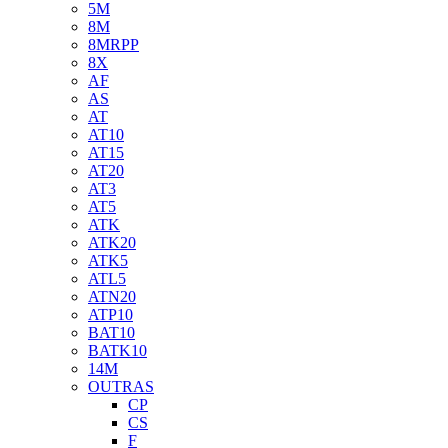
5M
8M
8MRPP
8X
AF
AS
AT
AT10
AT15
AT20
AT3
AT5
ATK
ATK20
ATK5
ATL5
ATN20
ATP10
BAT10
BATK10
14M
OUTRAS
CP
CS
F