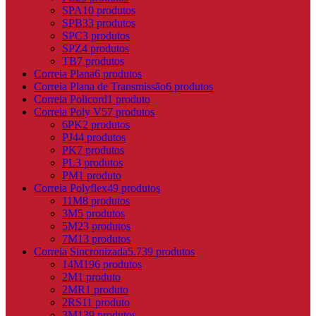
SPA
10 produtos
SPB
33 produtos
SPC
3 produtos
SPZ
4 produtos
TB
7 produtos
Correia Plana
6 produtos
Correia Plana de Transmissão
6 produtos
Correia Policord
1 produto
Correia Poly V
57 produtos
6PK
2 produtos
PJ
44 produtos
PK
7 produtos
PL
3 produtos
PM
1 produto
Correia Polyflex
49 produtos
11M
8 produtos
3M
5 produtos
5M
23 produtos
7M
13 produtos
Correia Sincronizada
5.739 produtos
14M
196 produtos
2M
1 produto
2MR
1 produto
2RS1
1 produto
3M
139 produtos