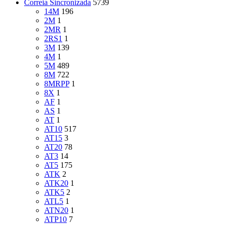
Correia Sincronizada
5739
14M
196
2M
1
2MR
1
2RS1
1
3M
139
4M
1
5M
489
8M
722
8MRPP
1
8X
1
AF
1
AS
1
AT
1
AT10
517
AT15
3
AT20
78
AT3
14
AT5
175
ATK
2
ATK20
1
ATK5
2
ATL5
1
ATN20
1
ATP10
7