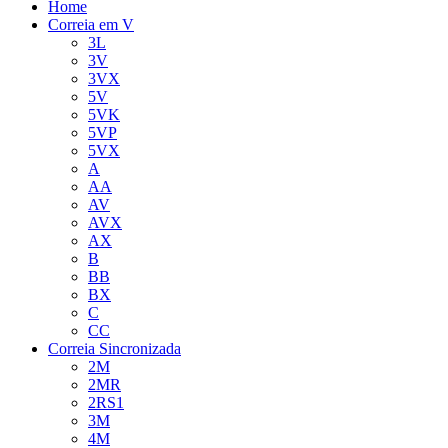
Home
Correia em V
3L
3V
3VX
5V
5VK
5VP
5VX
A
AA
AV
AVX
AX
B
BB
BX
C
CC
Correia Sincronizada
2M
2MR
2RS1
3M
4M