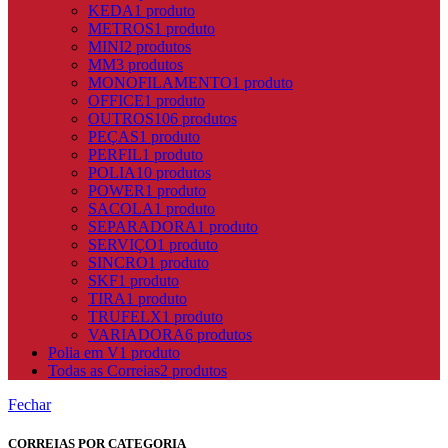
KEDA
1 produto
METROS
1 produto
MINI
2 produtos
MM
3 produtos
MONOFILAMENTO
1 produto
OFFICE
1 produto
OUTROS
106 produtos
PEÇAS
1 produto
PERFIL
1 produto
POLIA
10 produtos
POWER
1 produto
SACOLA
1 produto
SEPARADORA
1 produto
SERVIÇO
1 produto
SINCRO
1 produto
SKF
1 produto
TIRA
1 produto
TRUFELX
1 produto
VARIADORA
6 produtos
Polia em V
1 produto
Todas as Correias
2 produtos
Fechar
CORREIAS POR CATEGORIA