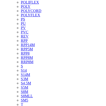
POLIFLEX
POLY
POLYCORD
POLYFLEX
PS
PU
PV
PVC
REV
RPP
RPP14M
RPP5M
RPP8
RPP8M
RRP8M
S
S14
S14M
S3M
S4,5M
S5M
S8M
S8MLL
SM5
T