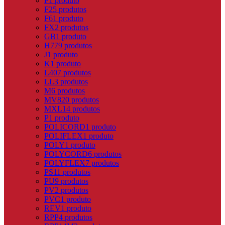
F
1 produto
F2
5 produtos
F6
1 produto
FX
2 produtos
GB
1 produto
H
779 produtos
J
1 produto
K
1 produto
L
407 produtos
LL
3 produtos
M
6 produtos
MV8
20 produtos
MXL
14 produtos
P
1 produto
POLICORD
1 produto
POLIFLEX
1 produto
POLY
1 produto
POLYCORD
6 produtos
POLYFLEX
7 produtos
PS
11 produtos
PU
9 produtos
PV
2 produtos
PVC
1 produto
REV
1 produto
RPP
4 produtos