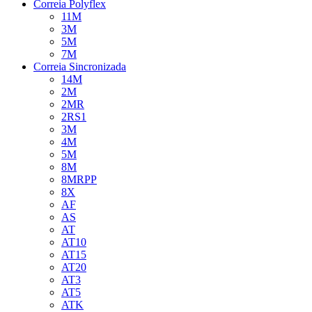
Correia Polyflex
11M
3M
5M
7M
Correia Sincronizada
14M
2M
2MR
2RS1
3M
4M
5M
8M
8MRPP
8X
AF
AS
AT
AT10
AT15
AT20
AT3
AT5
ATK