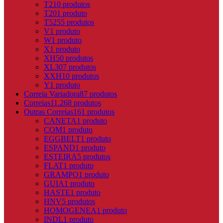
T2
10 produtos
T20
1 produto
T5
255 produtos
V
1 produto
W
1 produto
X
1 produto
XH
50 produtos
XL
307 produtos
XXH
10 produtos
Y
1 produto
Correia Variadora
87 produtos
Correias
11.268 produtos
Outras Correias
161 produtos
CANETA
1 produto
COM
1 produto
EGGBELT
1 produto
ESPAND
1 produto
ESTEIRA
5 produtos
FLAT
1 produto
GRAMPO
1 produto
GUIA
1 produto
HASTE
1 produto
HNV
5 produtos
HOMOGENEA
1 produto
INDL
1 produto