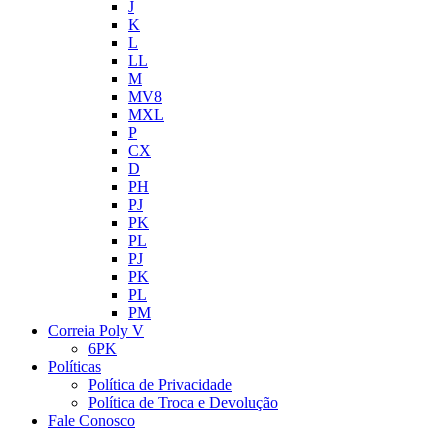
J
K
L
LL
M
MV8
MXL
P
CX
D
PH
PJ
PK
PL
PJ
PK
PL
PM
Correia Poly V
6PK
Políticas
Política de Privacidade
Política de Troca e Devolução
Fale Conosco