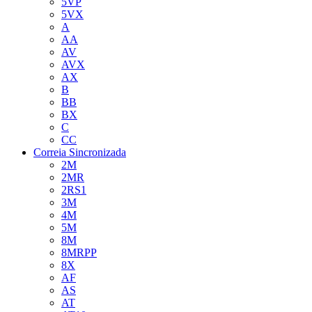
5VP
5VX
A
AA
AV
AVX
AX
B
BB
BX
C
CC
Correia Sincronizada
2M
2MR
2RS1
3M
4M
5M
8M
8MRPP
8X
AF
AS
AT