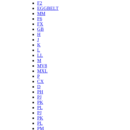
F2
EGGBELT
MM
F6
FX
GB
H
J
K
L
LL
M
MV8
MXL
P
CX
D
PH
PJ
PK
PL
PJ
PK
PL
PM