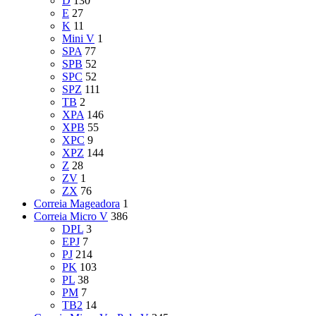
D
130
E
27
K
11
Mini V
1
SPA
77
SPB
52
SPC
52
SPZ
111
TB
2
XPA
146
XPB
55
XPC
9
XPZ
144
Z
28
ZV
1
ZX
76
Correia Mageadora
1
Correia Micro V
386
DPL
3
EPJ
7
PJ
214
PK
103
PL
38
PM
7
TB2
14