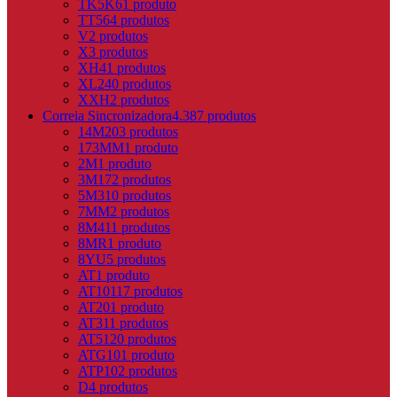
TK5K6
1 produto
TT5
64 produtos
V
2 produtos
X
3 produtos
XH
41 produtos
XL
240 produtos
XXH
2 produtos
Correia Sincronizadora
4.387 produtos
14M
203 produtos
173MM
1 produto
2M
1 produto
3M
172 produtos
5M
310 produtos
7MM
2 produtos
8M
411 produtos
8MR
1 produto
8YU
5 produtos
AT
1 produto
AT10
117 produtos
AT20
1 produto
AT3
11 produtos
AT5
120 produtos
ATG10
1 produto
ATP10
2 produtos
D
4 produtos