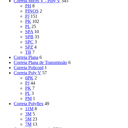
Correia Micro V - Poly V
345
PH
8
PINOS
2
PJ
151
PK
102
PL
25
SPA
10
SPB
33
SPC
3
SPZ
4
TB
7
Correia Plana
6
Correia Plana de Transmissão
6
Correia Policord
1
Correia Poly V
57
6PK
2
PJ
44
PK
7
PL
3
PM
1
Correia Polyflex
49
11M
8
3M
5
5M
23
7M
13