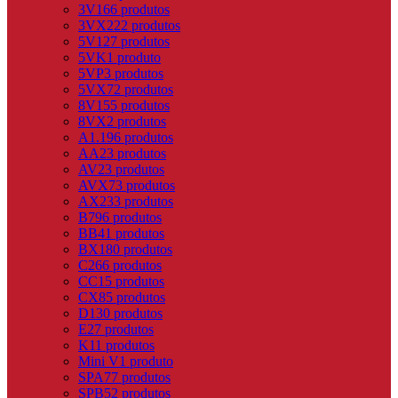
3V
166 produtos
3VX
222 produtos
5V
127 produtos
5VK
1 produto
5VP
3 produtos
5VX
72 produtos
8V
155 produtos
8VX
2 produtos
A
1.196 produtos
AA
23 produtos
AV
23 produtos
AVX
73 produtos
AX
233 produtos
B
796 produtos
BB
41 produtos
BX
180 produtos
C
266 produtos
CC
15 produtos
CX
85 produtos
D
130 produtos
E
27 produtos
K
11 produtos
Mini V
1 produto
SPA
77 produtos
SPB
52 produtos