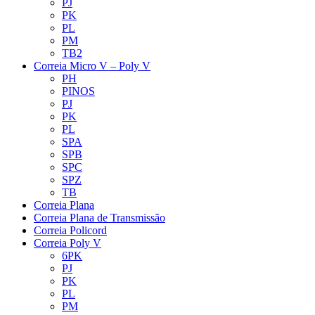
PJ
PK
PL
PM
TB2
Correia Micro V – Poly V
PH
PINOS
PJ
PK
PL
SPA
SPB
SPC
SPZ
TB
Correia Plana
Correia Plana de Transmissão
Correia Policord
Correia Poly V
6PK
PJ
PK
PL
PM