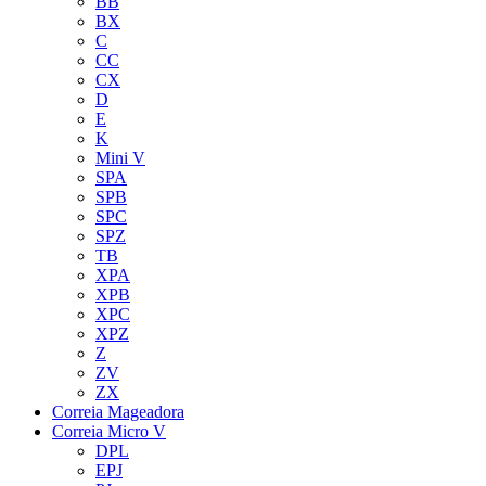
BB
BX
C
CC
CX
D
E
K
Mini V
SPA
SPB
SPC
SPZ
TB
XPA
XPB
XPC
XPZ
Z
ZV
ZX
Correia Mageadora
Correia Micro V
DPL
EPJ