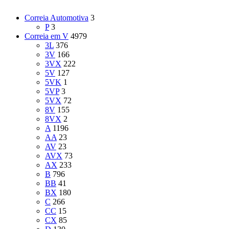
Correia Automotiva
3
P
3
Correia em V
4979
3L
376
3V
166
3VX
222
5V
127
5VK
1
5VP
3
5VX
72
8V
155
8VX
2
A
1196
AA
23
AV
23
AVX
73
AX
233
B
796
BB
41
BX
180
C
266
CC
15
CX
85