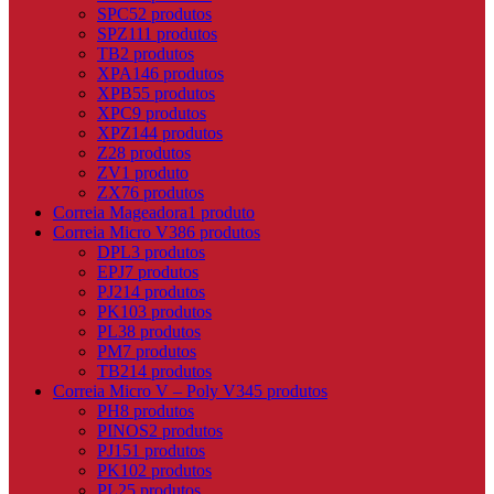
SPC
52 produtos
SPZ
111 produtos
TB
2 produtos
XPA
146 produtos
XPB
55 produtos
XPC
9 produtos
XPZ
144 produtos
Z
28 produtos
ZV
1 produto
ZX
76 produtos
Correia Mageadora
1 produto
Correia Micro V
386 produtos
DPL
3 produtos
EPJ
7 produtos
PJ
214 produtos
PK
103 produtos
PL
38 produtos
PM
7 produtos
TB2
14 produtos
Correia Micro V – Poly V
345 produtos
PH
8 produtos
PINOS
2 produtos
PJ
151 produtos
PK
102 produtos
PL
25 produtos