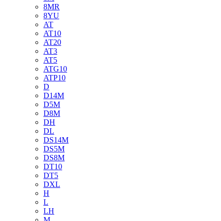
8MR
8YU
AT
AT10
AT20
AT3
AT5
ATG10
ATP10
D
D14M
D5M
D8M
DH
DL
DS14M
DS5M
DS8M
DT10
DT5
DXL
H
L
LH
M