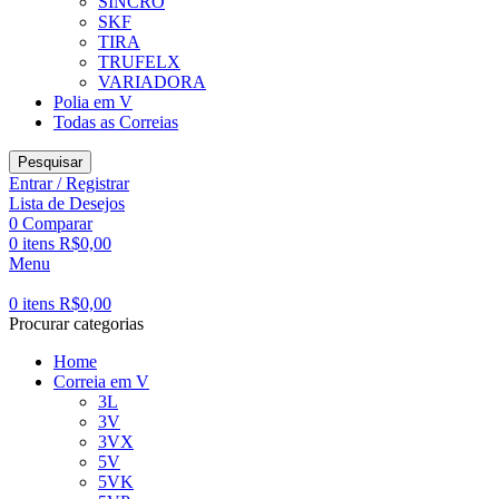
SINCRO
SKF
TIRA
TRUFELX
VARIADORA
Polia em V
Todas as Correias
Pesquisar
Entrar / Registrar
Lista de Desejos
0
Comparar
0
itens
R$
0,00
Menu
0
itens
R$
0,00
Procurar categorias
Home
Correia em V
3L
3V
3VX
5V
5VK