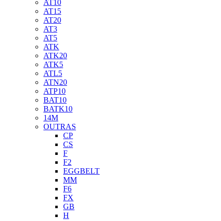
AT10
AT15
AT20
AT3
AT5
ATK
ATK20
ATK5
ATL5
ATN20
ATP10
BAT10
BATK10
14M
OUTRAS
CP
CS
F
F2
EGGBELT
MM
F6
FX
GB
H