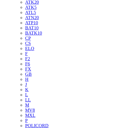
ATK20
ATK5
ATL5
ATN20
ATP10
BAT10
BATK10
CP
CS
ELO
F
F2
F6
FX
GB
H
J
K
L
LL
M
MV8
MXL
P
POLICORD