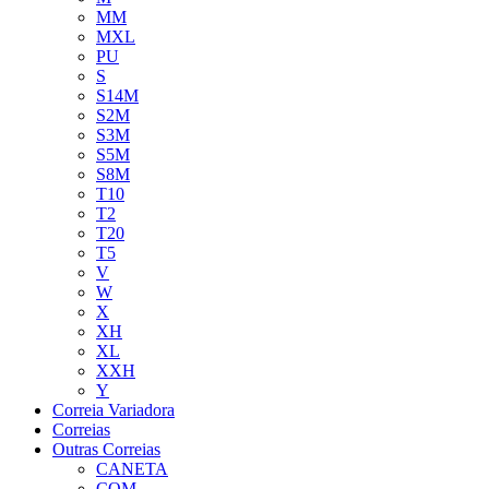
MM
MXL
PU
S
S14M
S2M
S3M
S5M
S8M
T10
T2
T20
T5
V
W
X
XH
XL
XXH
Y
Correia Variadora
Correias
Outras Correias
CANETA
COM