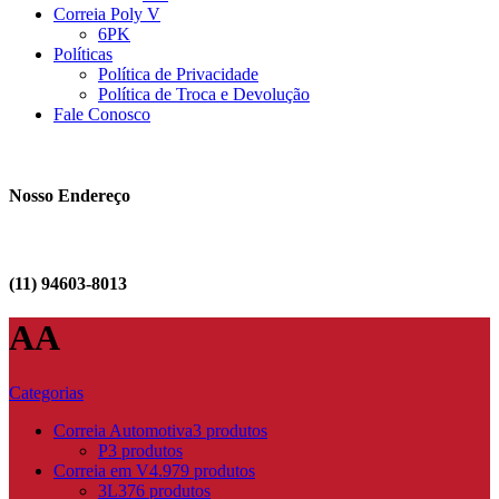
Correia Poly V
6PK
Políticas
Política de Privacidade
Política de Troca e Devolução
Fale Conosco
Nosso Endereço
(11) 94603-8013
AA
Categorias
Correia Automotiva
3 produtos
P
3 produtos
Correia em V
4.979 produtos
3L
376 produtos