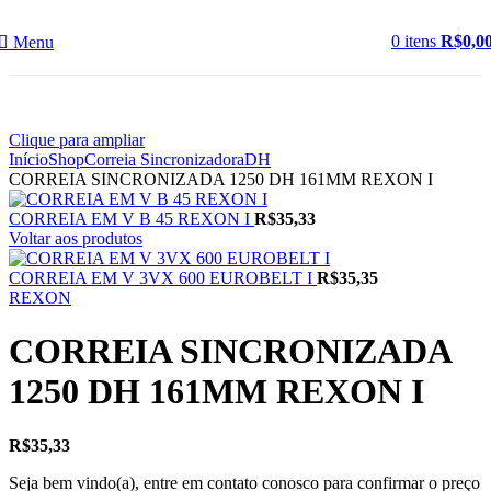
0
itens
R$
0,0
Menu
Clique para ampliar
Início
Shop
Correia Sincronizadora
DH
CORREIA SINCRONIZADA 1250 DH 161MM REXON I
CORREIA EM V B 45 REXON I
R$
35,33
Voltar aos produtos
CORREIA EM V 3VX 600 EUROBELT I
R$
35,35
REXON
CORREIA SINCRONIZADA
1250 DH 161MM REXON I
R$
35,33
Seja bem vindo(a), entre em contato conosco para confirmar o preço