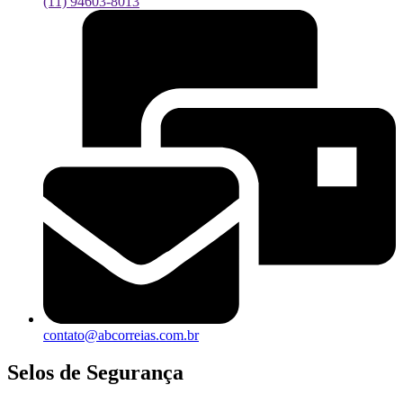
(11) 94603-8013
contato@abcorreias.com.br
Selos de Segurança