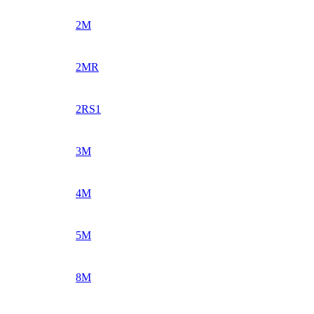
2M
2MR
2RS1
3M
4M
5M
8M