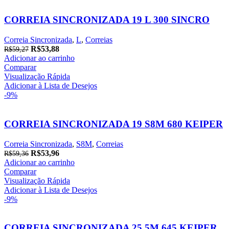
CORREIA SINCRONIZADA 19 L 300 SINCRO
Correia Sincronizada
,
L
,
Correias
O
O
R$
53,88
R$
59,27
preço
preço
Adicionar ao carrinho
original
atual
Comparar
era:
é:
Visualização Rápida
R$59,27.
R$53,88.
Adicionar à Lista de Desejos
-9%
CORREIA SINCRONIZADA 19 S8M 680 KEIPER
Correia Sincronizada
,
S8M
,
Correias
O
O
R$
53,96
R$
59,36
preço
preço
Adicionar ao carrinho
original
atual
Comparar
era:
é:
Visualização Rápida
R$59,36.
R$53,96.
Adicionar à Lista de Desejos
-9%
CORREIA SINCRONIZADA 25 5M 645 KEIPER