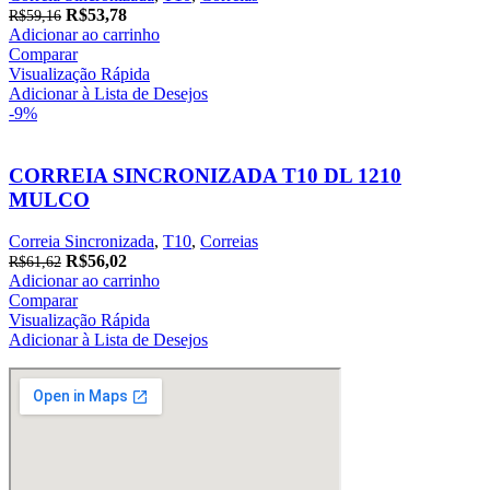
O
O
R$
53,78
R$
59,16
preço
preço
Adicionar ao carrinho
original
atual
Comparar
era:
é:
Visualização Rápida
R$59,16.
R$53,78.
Adicionar à Lista de Desejos
-9%
CORREIA SINCRONIZADA T10 DL 1210
MULCO
Correia Sincronizada
,
T10
,
Correias
O
O
R$
56,02
R$
61,62
preço
preço
Adicionar ao carrinho
original
atual
Comparar
era:
é:
Visualização Rápida
R$61,62.
R$56,02.
Adicionar à Lista de Desejos