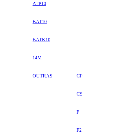
ATP10
BAT10
BATK10
14M
OUTRAS
CP
CS
F
F2