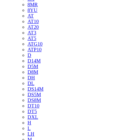
8MR
8YU
AT
AT10
AT20
AT3
AT5
ATG10
ATP10
D
D14M
D5M
D8M
DH
DL
DS14M
DS5M
DS8M
DT10
DT5
DXL
H
L
LH
M