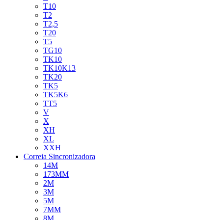
T10
T2
T2,5
T20
T5
TG10
TK10
TK10K13
TK20
TK5
TK5K6
TT5
V
X
XH
XL
XXH
Correia Sincronizadora
14M
173MM
2M
3M
5M
7MM
8M