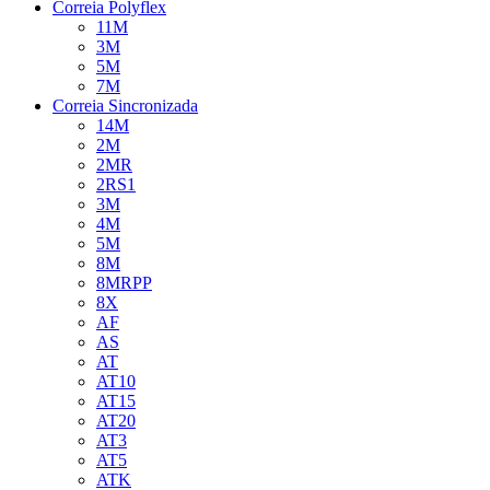
Correia Polyflex
11M
3M
5M
7M
Correia Sincronizada
14M
2M
2MR
2RS1
3M
4M
5M
8M
8MRPP
8X
AF
AS
AT
AT10
AT15
AT20
AT3
AT5
ATK