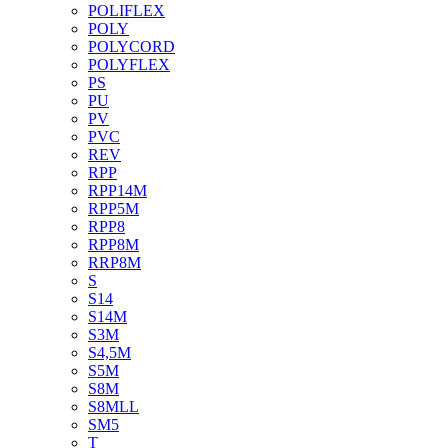
POLIFLEX
POLY
POLYCORD
POLYFLEX
PS
PU
PV
PVC
REV
RPP
RPP14M
RPP5M
RPP8
RPP8M
RRP8M
S
S14
S14M
S3M
S4,5M
S5M
S8M
S8MLL
SM5
T