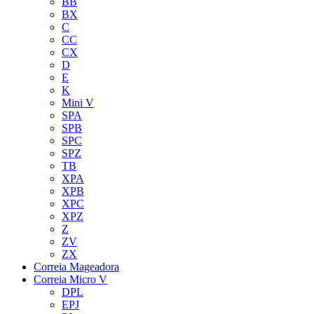
BB
BX
C
CC
CX
D
E
K
Mini V
SPA
SPB
SPC
SPZ
TB
XPA
XPB
XPC
XPZ
Z
ZV
ZX
Correia Mageadora
Correia Micro V
DPL
EPJ