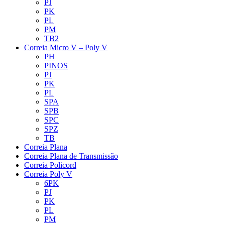
PJ
PK
PL
PM
TB2
Correia Micro V – Poly V
PH
PINOS
PJ
PK
PL
SPA
SPB
SPC
SPZ
TB
Correia Plana
Correia Plana de Transmissão
Correia Policord
Correia Poly V
6PK
PJ
PK
PL
PM