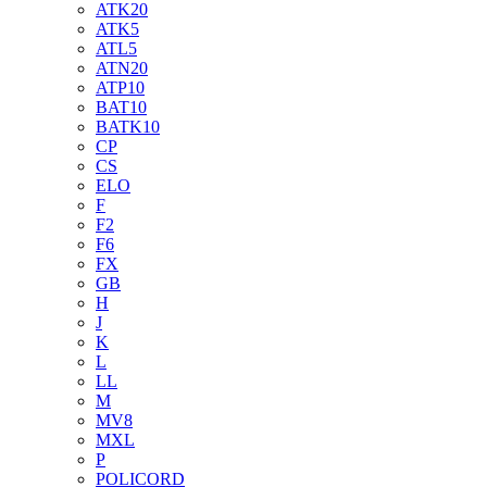
ATK20
ATK5
ATL5
ATN20
ATP10
BAT10
BATK10
CP
CS
ELO
F
F2
F6
FX
GB
H
J
K
L
LL
M
MV8
MXL
P
POLICORD