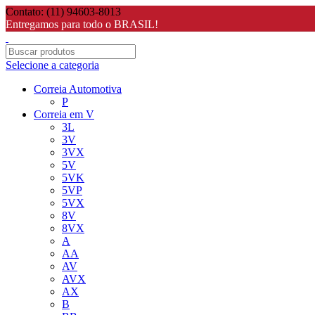
Contato: (11) 94603-8013
Entregamos para todo o BRASIL!
Selecione a categoria
Correia Automotiva
P
Correia em V
3L
3V
3VX
5V
5VK
5VP
5VX
8V
8VX
A
AA
AV
AVX
AX
B