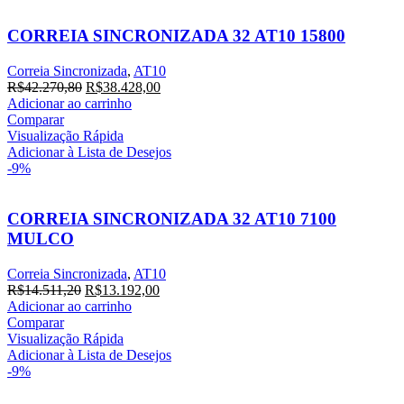
CORREIA SINCRONIZADA 32 AT10 15800
Correia Sincronizada
,
AT10
O
O
R$
42.270,80
R$
38.428,00
preço
preço
Adicionar ao carrinho
original
atual
Comparar
era:
é:
Visualização Rápida
R$42.270,80.
R$38.428,00.
Adicionar à Lista de Desejos
-9%
CORREIA SINCRONIZADA 32 AT10 7100
MULCO
Correia Sincronizada
,
AT10
O
O
R$
14.511,20
R$
13.192,00
preço
preço
Adicionar ao carrinho
original
atual
Comparar
era:
é:
Visualização Rápida
R$14.511,20.
R$13.192,00.
Adicionar à Lista de Desejos
-9%