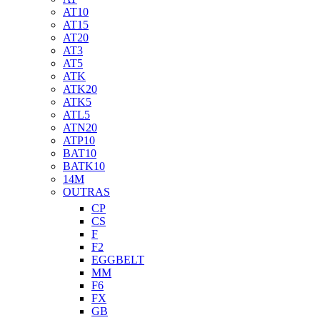
AT10
AT15
AT20
AT3
AT5
ATK
ATK20
ATK5
ATL5
ATN20
ATP10
BAT10
BATK10
14M
OUTRAS
CP
CS
F
F2
EGGBELT
MM
F6
FX
GB