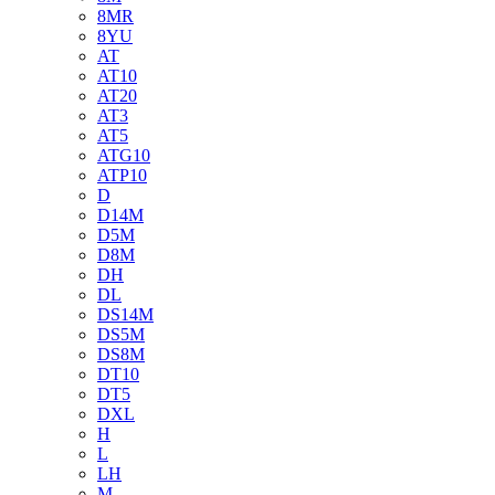
8MR
8YU
AT
AT10
AT20
AT3
AT5
ATG10
ATP10
D
D14M
D5M
D8M
DH
DL
DS14M
DS5M
DS8M
DT10
DT5
DXL
H
L
LH
M