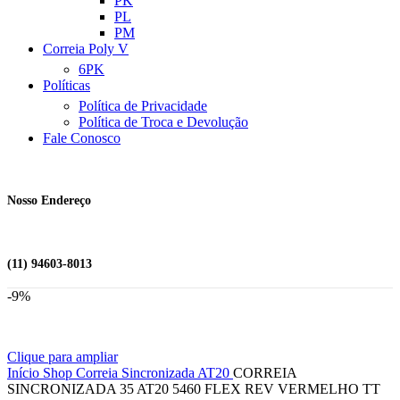
PK
PL
PM
Correia Poly V
6PK
Políticas
Política de Privacidade
Política de Troca e Devolução
Fale Conosco
Nosso Endereço
(11) 94603-8013
-9%
Clique para ampliar
Início
Shop
Correia Sincronizada
AT20
CORREIA
SINCRONIZADA 35 AT20 5460 FLEX REV VERMELHO TT