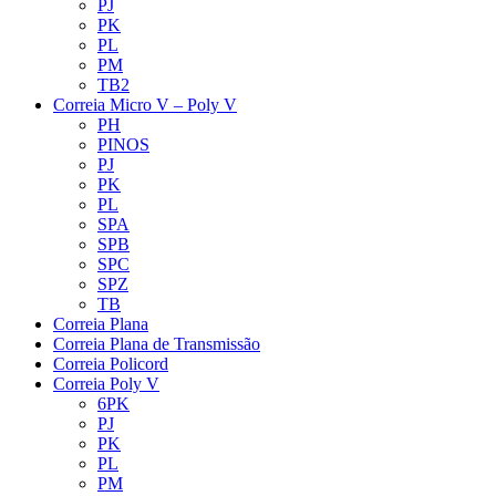
PJ
PK
PL
PM
TB2
Correia Micro V – Poly V
PH
PINOS
PJ
PK
PL
SPA
SPB
SPC
SPZ
TB
Correia Plana
Correia Plana de Transmissão
Correia Policord
Correia Poly V
6PK
PJ
PK
PL
PM