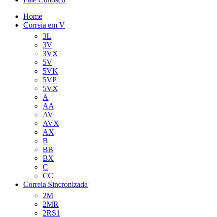
Home
Correia em V
3L
3V
3VX
5V
5VK
5VP
5VX
A
AA
AV
AVX
AX
B
BB
BX
C
CC
Correia Sincronizada
2M
2MR
2RS1