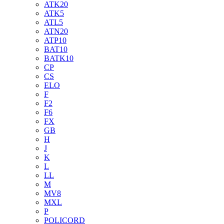
ATK20
ATK5
ATL5
ATN20
ATP10
BAT10
BATK10
CP
CS
ELO
F
F2
F6
FX
GB
H
J
K
L
LL
M
MV8
MXL
P
POLICORD