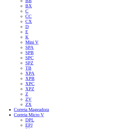
BB
BX
C
CC
CX
D
E
K
Mini V
SPA
SPB
SPC
SPZ
TB
XPA
XPB
XPC
XPZ
Z
ZV
ZX
Correia Mageadora
Correia Micro V
DPL
EPJ