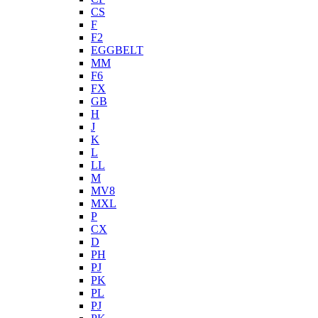
CS
F
F2
EGGBELT
MM
F6
FX
GB
H
J
K
L
LL
M
MV8
MXL
P
CX
D
PH
PJ
PK
PL
PJ