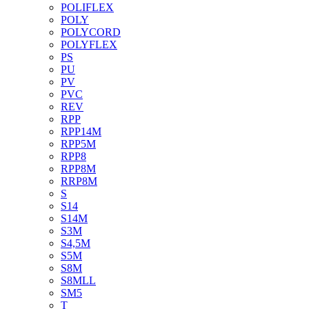
POLIFLEX
POLY
POLYCORD
POLYFLEX
PS
PU
PV
PVC
REV
RPP
RPP14M
RPP5M
RPP8
RPP8M
RRP8M
S
S14
S14M
S3M
S4,5M
S5M
S8M
S8MLL
SM5
T