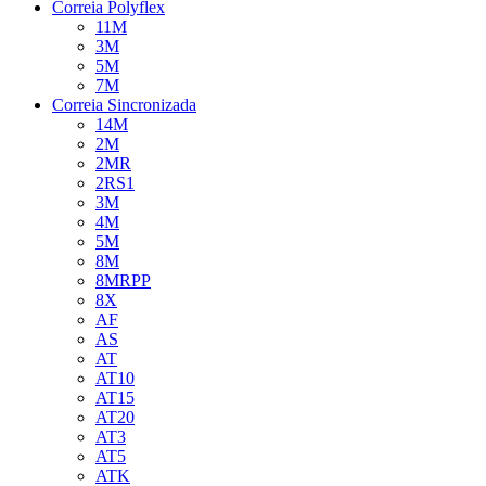
Correia Polyflex
11M
3M
5M
7M
Correia Sincronizada
14M
2M
2MR
2RS1
3M
4M
5M
8M
8MRPP
8X
AF
AS
AT
AT10
AT15
AT20
AT3
AT5
ATK