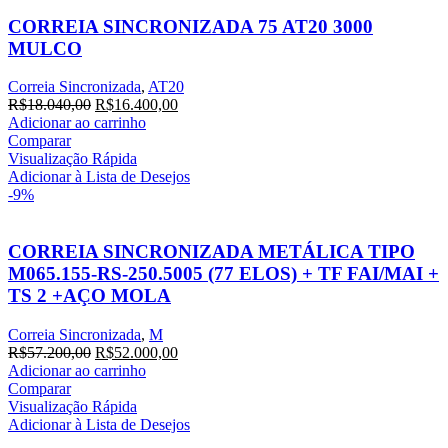
CORREIA SINCRONIZADA 75 AT20 3000
MULCO
Correia Sincronizada
,
AT20
O
O
R$
18.040,00
R$
16.400,00
preço
preço
Adicionar ao carrinho
original
atual
Comparar
era:
é:
Visualização Rápida
R$18.040,00.
R$16.400,00.
Adicionar à Lista de Desejos
-9%
CORREIA SINCRONIZADA METÁLICA TIPO
M065.155-RS-250.5005 (77 ELOS) + TF FAI/MAI +
TS 2 +AÇO MOLA
Correia Sincronizada
,
M
O
O
R$
57.200,00
R$
52.000,00
preço
preço
Adicionar ao carrinho
original
atual
Comparar
era:
é:
Visualização Rápida
R$57.200,00.
R$52.000,00.
Adicionar à Lista de Desejos