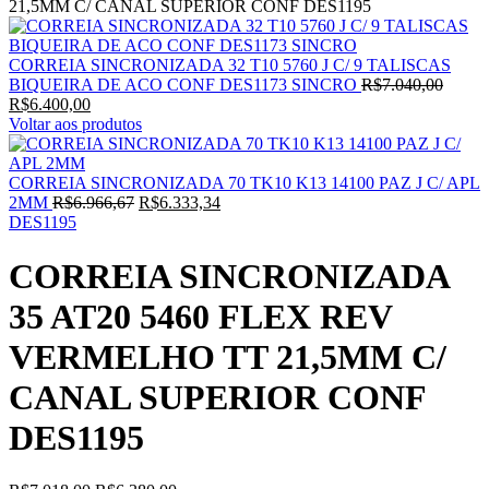
21,5MM C/ CANAL SUPERIOR CONF DES1195
CORREIA SINCRONIZADA 32 T10 5760 J C/ 9 TALISCAS
O
BIQUEIRA DE ACO CONF DES1173 SINCRO
R$
7.040,00
O
preço
R$
6.400,00
preço
origina
Voltar aos produtos
atual
era:
é:
R$7.0
R$6.400,00.
CORREIA SINCRONIZADA 70 TK10 K13 14100 PAZ J C/ APL
O
O
2MM
R$
6.966,67
R$
6.333,34
preço
preço
DES1195
original
atual
era:
é:
CORREIA SINCRONIZADA
R$6.966,67.
R$6.333,34.
35 AT20 5460 FLEX REV
VERMELHO TT 21,5MM C/
CANAL SUPERIOR CONF
DES1195