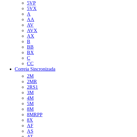
5VP
5VX
A
AA
AV
AVX
AX
B
BB
BX
C
CC
Correia Sincronizada
2M
2MR
2RS1
3M
4M
5M
8M
8MRPP
8X
AF
AS
AT