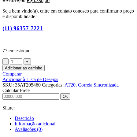
O
O
R$
7.018,00
R$
6.380,00
preço
preço
Seja bem vindo(a), entre em contato conosco para confirmar o preço
original
atual
e disponibilidade!
era:
é:
R$7.018,00.
R$6.380,00.
(11) 96357-7221
77 em estoque
CORREIA
SINCRONIZADA
Adicionar ao carrinho
35
Comparar
AT20
Adicionar à Lista de Desejos
5460
SKU:
35AT205460
Categorias:
AT20
,
Correia Sincronizada
FLEX
Calcular Frete
REV
Ok
VERMELHO
TT
Share:
21,5MM
C/
Descrição
CANAL
Informação adicional
SUPERIOR
Avaliações (0)
CONF