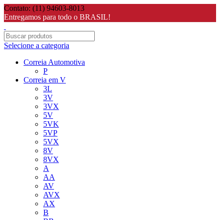
Contato: (11) 94603-8013
Entregamos para todo o BRASIL!
Selecione a categoria
Correia Automotiva
P
Correia em V
3L
3V
3VX
5V
5VK
5VP
5VX
8V
8VX
A
AA
AV
AVX
AX
B