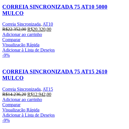
CORREIA SINCRONIZADA 75 AT10 5000
MULCO
Correia Sincronizada
,
AT10
O
O
R$
22.352,00
R$
20.320,00
preço
preço
Adicionar ao carrinho
original
atual
Comparar
era:
é:
Visualização Rápida
R$22.352,00.
R$20.320,00.
Adicionar à Lista de Desejos
-9%
CORREIA SINCRONIZADA 75 AT15 2610
MULCO
Correia Sincronizada
,
AT15
O
O
R$
14.236,20
R$
12.942,00
preço
preço
Adicionar ao carrinho
original
atual
Comparar
era:
é:
Visualização Rápida
R$14.236,20.
R$12.942,00.
Adicionar à Lista de Desejos
-9%