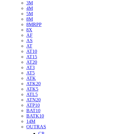
3M
4M
5M
8M
8MRPP
8X
AF
AS
AT
AT10
AT15
AT20
AT3
AT5
ATK
ATK20
ATK5
ATL5
ATN20
ATP10
BAT10
BATK10
14M
OUTRAS
CP