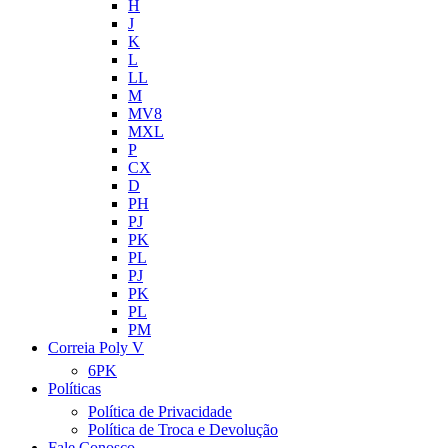
H
J
K
L
LL
M
MV8
MXL
P
CX
D
PH
PJ
PK
PL
PJ
PK
PL
PM
Correia Poly V
6PK
Políticas
Política de Privacidade
Política de Troca e Devolução
Fale Conosco