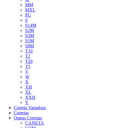
MM
MXL
PU
S
S14M
S2M
S3M
S5M
S8M
T10
T2
T20
T5
V
W
X
XH
XL
XXH
Y
Correia Variadora
Correias
Outras Correias
CANETA