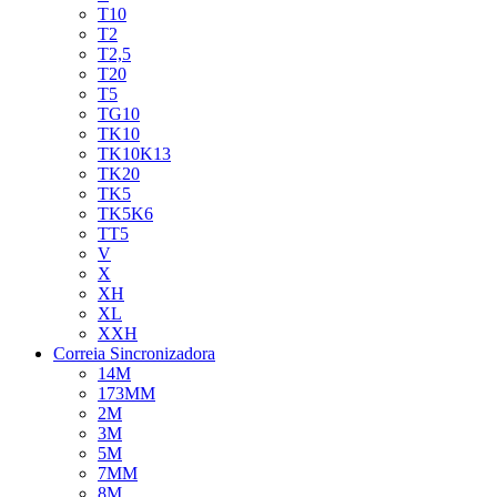
T10
T2
T2,5
T20
T5
TG10
TK10
TK10K13
TK20
TK5
TK5K6
TT5
V
X
XH
XL
XXH
Correia Sincronizadora
14M
173MM
2M
3M
5M
7MM
8M