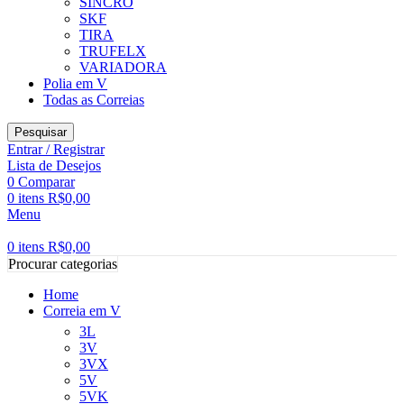
SINCRO
SKF
TIRA
TRUFELX
VARIADORA
Polia em V
Todas as Correias
Pesquisar
Entrar / Registrar
Lista de Desejos
0
Comparar
0
itens
R$
0,00
Menu
0
itens
R$
0,00
Procurar categorias
Home
Correia em V
3L
3V
3VX
5V
5VK