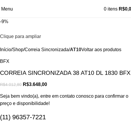
Menu
0
itens
R$
0,
-9%
Clique para ampliar
Início
Shop
Correia Sincronizada
AT10
Voltar aos produtos
BFX
CORREIA SINCRONIZADA 38 AT10 DL 1830 BFX
R$
3.648,00
R$
4.012,80
Seja bem vindo(a), entre em contato conosco para confirmar o
preço e disponibilidade!
(11) 96357-7221