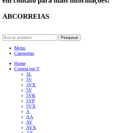
em contato para mais informações!
ABCORREIAS
Pesquisar
Menu
Categorias
Home
Correia em V
3L
3V
3VX
5V
5VK
5VP
5VX
A
AA
AV
AVX
AX