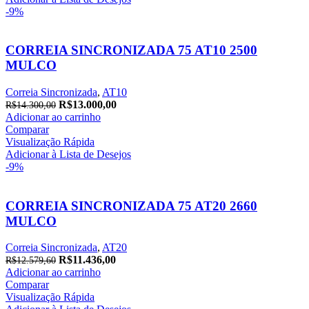
-9%
CORREIA SINCRONIZADA 75 AT10 2500
MULCO
Correia Sincronizada
,
AT10
O
O
R$
13.000,00
R$
14.300,00
preço
preço
Adicionar ao carrinho
original
atual
Comparar
era:
é:
Visualização Rápida
R$14.300,00.
R$13.000,00.
Adicionar à Lista de Desejos
-9%
CORREIA SINCRONIZADA 75 AT20 2660
MULCO
Correia Sincronizada
,
AT20
O
O
R$
11.436,00
R$
12.579,60
preço
preço
Adicionar ao carrinho
original
atual
Comparar
era:
é:
Visualização Rápida
R$12.579,60.
R$11.436,00.