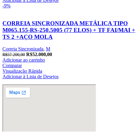
Adicionar à Lista de Desejos
-9%
CORREIA SINCRONIZADA METÁLICA TIPO
M065.155-RS-250.5005 (77 ELOS) + TF FAI/MAI +
TS 2 +AÇO MOLA
Correia Sincronizada
,
M
O
O
R$
52.000,00
R$
57.200,00
preço
preço
Adicionar ao carrinho
original
atual
Comparar
era:
é:
Visualização Rápida
R$57.200,00.
R$52.000,00.
Adicionar à Lista de Desejos