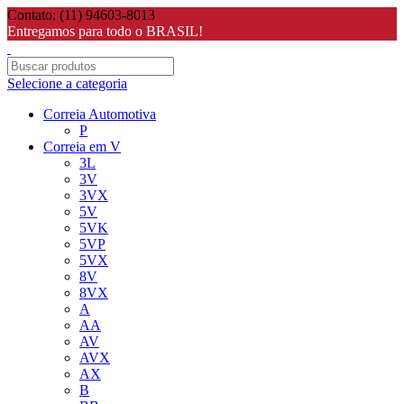
Contato: (11) 94603-8013
Entregamos para todo o BRASIL!
Selecione a categoria
Correia Automotiva
P
Correia em V
3L
3V
3VX
5V
5VK
5VP
5VX
8V
8VX
A
AA
AV
AVX
AX
B