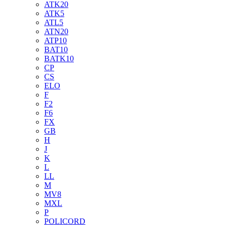
ATK20
ATK5
ATL5
ATN20
ATP10
BAT10
BATK10
CP
CS
ELO
F
F2
F6
FX
GB
H
J
K
L
LL
M
MV8
MXL
P
POLICORD