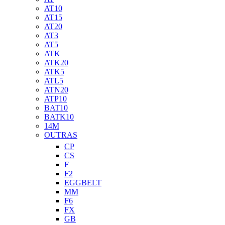
AT10
AT15
AT20
AT3
AT5
ATK
ATK20
ATK5
ATL5
ATN20
ATP10
BAT10
BATK10
14M
OUTRAS
CP
CS
F
F2
EGGBELT
MM
F6
FX
GB