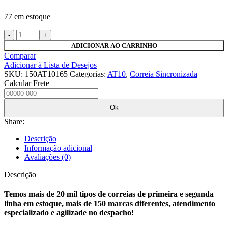
77 em estoque
CORREIA
SINCRONIZADA
ADICIONAR AO CARRINHO
150
Comparar
AT10
Adicionar à Lista de Desejos
1650
SKU:
150AT10165
Categorias:
AT10
,
Correia Sincronizada
PU
Calcular Frete
J
AVAFAC
2MM
Ok
KEIPER
Share:
quantidade
Descrição
Informação adicional
Avaliações (0)
Descrição
Temos mais de 20 mil tipos de correias de primeira e segunda
linha em estoque, mais de 150 marcas diferentes, atendimento
especializado e agilizade no despacho!