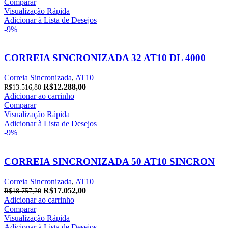
original
atual
Comparar
era:
é:
Visualização Rápida
R$15.906,00.
R$14.460,00.
Adicionar à Lista de Desejos
-9%
CORREIA SINCRONIZADA 32 AT10 DL 4000
Correia Sincronizada
,
AT10
O
O
R$
12.288,00
R$
13.516,80
preço
preço
Adicionar ao carrinho
original
atual
Comparar
era:
é:
Visualização Rápida
R$13.516,80.
R$12.288,00.
Adicionar à Lista de Desejos
-9%
CORREIA SINCRONIZADA 50 AT10 SINCRON
Correia Sincronizada
,
AT10
O
O
R$
17.052,00
R$
18.757,20
preço
preço
Adicionar ao carrinho
original
atual
Comparar
era:
é:
Visualização Rápida
R$18.757,20.
R$17.052,00.
Adicionar à Lista de Desejos