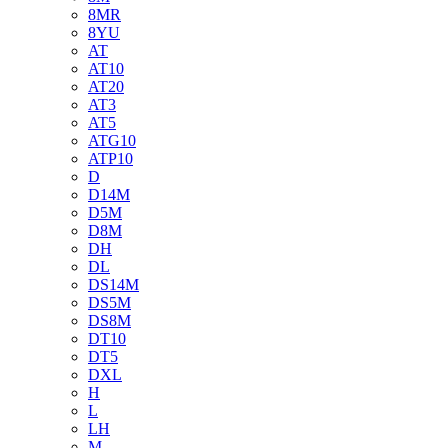
8MR
8YU
AT
AT10
AT20
AT3
AT5
ATG10
ATP10
D
D14M
D5M
D8M
DH
DL
DS14M
DS5M
DS8M
DT10
DT5
DXL
H
L
LH
M