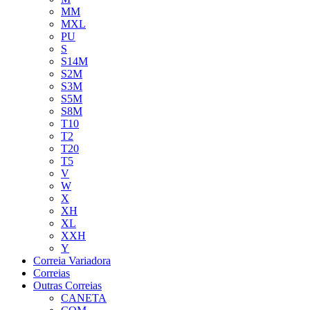
MM
MXL
PU
S
S14M
S2M
S3M
S5M
S8M
T10
T2
T20
T5
V
W
X
XH
XL
XXH
Y
Correia Variadora
Correias
Outras Correias
CANETA