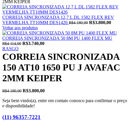
2MM KEIPER
CORREIA SINCRONIZADA 12,7 L DL 1582 FLEX REV
O
O
VERMELHA TT10MM DES1426
R$
3.800,00
R$
4.180,00
preço
preço
Voltar aos produtos
original
atual
era:
é:
CORREIA SINCRONIZADA 50 8M PU 1400 FLEX MU
O
O
R$4.180,00.
R$3.800,0
R$
3.740,00
R$
4.114,00
preço
preço
RASGO
original
atual
CORREIA SINCRONIZADA
era:
é:
R$4.114,00.
R$3.740,00.
150 AT10 1650 PU J AVAFAC
2MM KEIPER
O
O
R$
3.800,00
R$
4.180,00
preço
preço
Seja bem vindo(a), entre em contato conosco para confirmar o preço
original
atual
e disponibilidade!
era:
é:
R$4.180,00.
R$3.800,00.
(11) 96357-7221