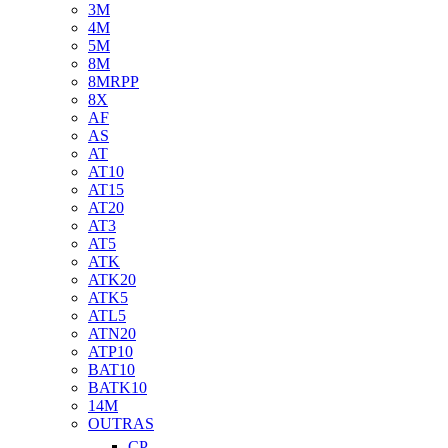
3M
4M
5M
8M
8MRPP
8X
AF
AS
AT
AT10
AT15
AT20
AT3
AT5
ATK
ATK20
ATK5
ATL5
ATN20
ATP10
BAT10
BATK10
14M
OUTRAS
CP