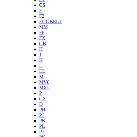
CS
F
F2
EGGBELT
MM
F6
FX
GB
H
J
K
L
LL
M
MV8
MXL
P
CX
D
PH
PJ
PK
PL
PJ