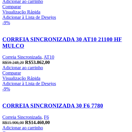
preço
preço
Adicionar ao carrinho
original
atual
Comparar
era:
é:
Visualização Rápida
R$25.038,20.
R$22.762,00.
Adicionar à Lista de Desejos
-9%
CORREIA SINCRONIZADA 30 AT10 21100 HF
MULCO
Correia Sincronizada
,
AT10
O
O
R$
53.862,00
R$
59.248,20
preço
preço
Adicionar ao carrinho
original
atual
Comparar
era:
é:
Visualização Rápida
R$59.248,20.
R$53.862,00.
Adicionar à Lista de Desejos
-9%
CORREIA SINCRONIZADA 30 F6 7780
Correia Sincronizada
,
F6
O
O
R$
14.460,00
R$
15.906,00
preço
preço
Adicionar ao carrinho