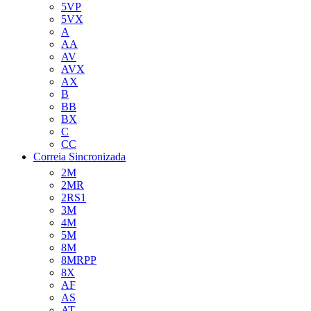
5VP
5VX
A
AA
AV
AVX
AX
B
BB
BX
C
CC
Correia Sincronizada
2M
2MR
2RS1
3M
4M
5M
8M
8MRPP
8X
AF
AS
AT