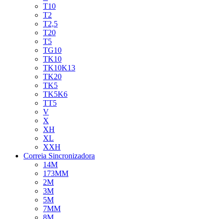
T10
T2
T2,5
T20
T5
TG10
TK10
TK10K13
TK20
TK5
TK5K6
TT5
V
X
XH
XL
XXH
Correia Sincronizadora
14M
173MM
2M
3M
5M
7MM
8M