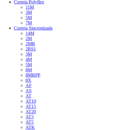
Correia Polyflex
11M
3M
5M
7M
Correia Sincronizada
14M
2M
2MR
2RS1
3M
4M
5M
8M
8MRPP
8X
AF
AS
AT
AT10
AT15
AT20
AT3
AT5
ATK