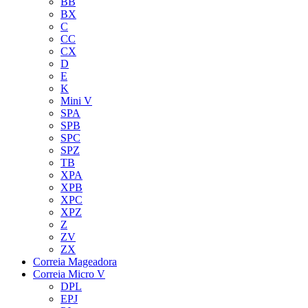
BB
BX
C
CC
CX
D
E
K
Mini V
SPA
SPB
SPC
SPZ
TB
XPA
XPB
XPC
XPZ
Z
ZV
ZX
Correia Mageadora
Correia Micro V
DPL
EPJ