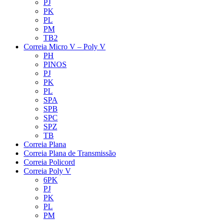
PJ
PK
PL
PM
TB2
Correia Micro V – Poly V
PH
PINOS
PJ
PK
PL
SPA
SPB
SPC
SPZ
TB
Correia Plana
Correia Plana de Transmissão
Correia Policord
Correia Poly V
6PK
PJ
PK
PL
PM