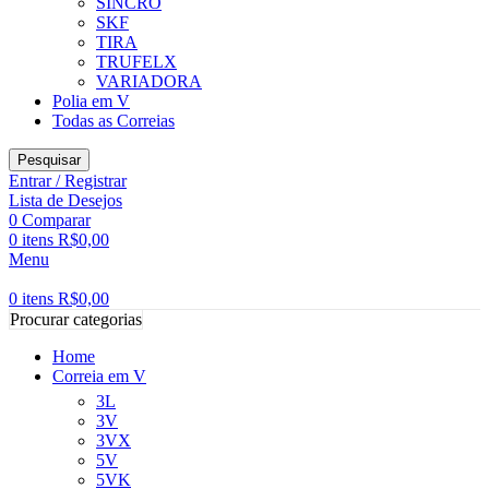
SINCRO
SKF
TIRA
TRUFELX
VARIADORA
Polia em V
Todas as Correias
Pesquisar
Entrar / Registrar
Lista de Desejos
0
Comparar
0
itens
R$
0,00
Menu
0
itens
R$
0,00
Procurar categorias
Home
Correia em V
3L
3V
3VX
5V
5VK