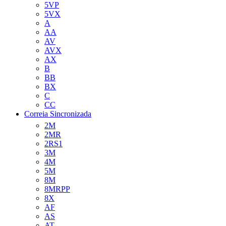
5VP
5VX
A
AA
AV
AVX
AX
B
BB
BX
C
CC
Correia Sincronizada
2M
2MR
2RS1
3M
4M
5M
8M
8MRPP
8X
AF
AS
AT