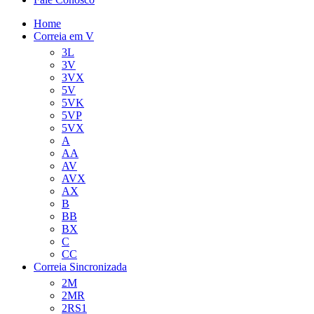
Home
Correia em V
3L
3V
3VX
5V
5VK
5VP
5VX
A
AA
AV
AVX
AX
B
BB
BX
C
CC
Correia Sincronizada
2M
2MR
2RS1