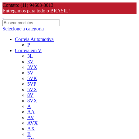
Contato: (11) 94603-8013
Entregamos para todo o BRASIL!
Selecione a categoria
Correia Automotiva
P
Correia em V
3L
3V
3VX
5V
5VK
5VP
5VX
8V
8VX
A
AA
AV
AVX
AX
B