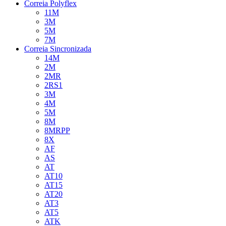
Correia Polyflex
11M
3M
5M
7M
Correia Sincronizada
14M
2M
2MR
2RS1
3M
4M
5M
8M
8MRPP
8X
AF
AS
AT
AT10
AT15
AT20
AT3
AT5
ATK