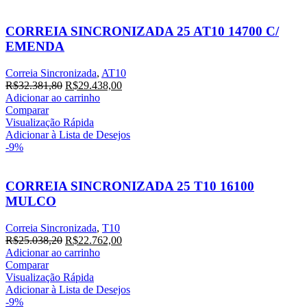
CORREIA SINCRONIZADA 25 AT10 14700 C/
EMENDA
Correia Sincronizada
,
AT10
O
O
R$
32.381,80
R$
29.438,00
preço
preço
Adicionar ao carrinho
original
atual
Comparar
era:
é:
Visualização Rápida
R$32.381,80.
R$29.438,00.
Adicionar à Lista de Desejos
-9%
CORREIA SINCRONIZADA 25 T10 16100
MULCO
Correia Sincronizada
,
T10
O
O
R$
25.038,20
R$
22.762,00
preço
preço
Adicionar ao carrinho
original
atual
Comparar
era:
é:
Visualização Rápida
R$25.038,20.
R$22.762,00.
Adicionar à Lista de Desejos
-9%