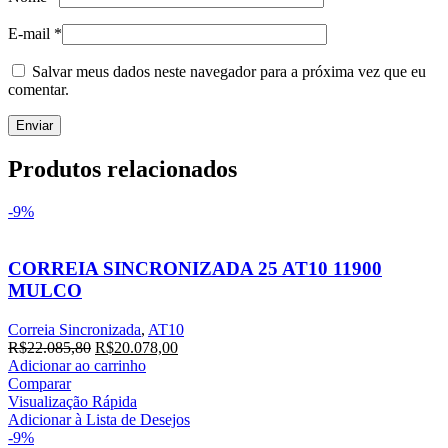
E-mail
*
Salvar meus dados neste navegador para a próxima vez que eu
comentar.
Produtos relacionados
-9%
CORREIA SINCRONIZADA 25 AT10 11900
MULCO
Correia Sincronizada
,
AT10
O
O
R$
22.085,80
R$
20.078,00
preço
preço
Adicionar ao carrinho
original
atual
Comparar
era:
é:
Visualização Rápida
R$22.085,80.
R$20.078,00.
Adicionar à Lista de Desejos
-9%