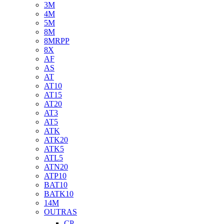
3M
4M
5M
8M
8MRPP
8X
AF
AS
AT
AT10
AT15
AT20
AT3
AT5
ATK
ATK20
ATK5
ATL5
ATN20
ATP10
BAT10
BATK10
14M
OUTRAS
CP