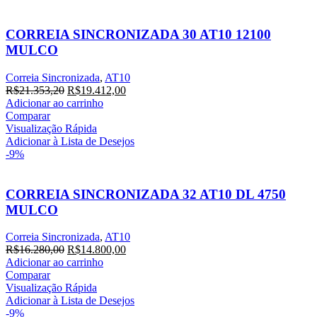
CORREIA SINCRONIZADA 30 AT10 12100
MULCO
Correia Sincronizada
,
AT10
O
O
R$
21.353,20
R$
19.412,00
preço
preço
Adicionar ao carrinho
original
atual
Comparar
era:
é:
Visualização Rápida
R$21.353,20.
R$19.412,00.
Adicionar à Lista de Desejos
-9%
CORREIA SINCRONIZADA 32 AT10 DL 4750
MULCO
Correia Sincronizada
,
AT10
O
O
R$
16.280,00
R$
14.800,00
preço
preço
Adicionar ao carrinho
original
atual
Comparar
era:
é:
Visualização Rápida
R$16.280,00.
R$14.800,00.
Adicionar à Lista de Desejos
-9%