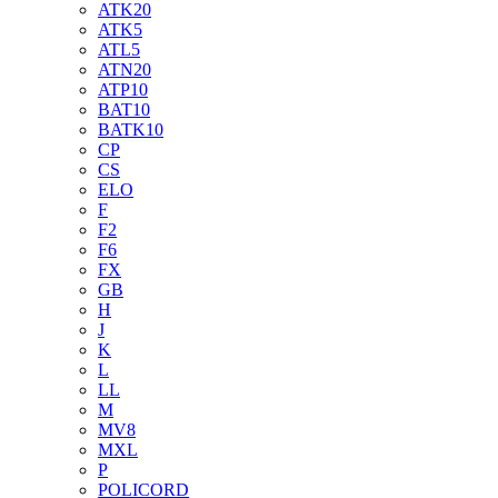
ATK20
ATK5
ATL5
ATN20
ATP10
BAT10
BATK10
CP
CS
ELO
F
F2
F6
FX
GB
H
J
K
L
LL
M
MV8
MXL
P
POLICORD