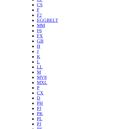
CS
F
F2
EGGBELT
MM
F6
FX
GB
H
J
K
L
LL
M
MV8
MXL
P
CX
D
PH
PJ
PK
PL
PJ