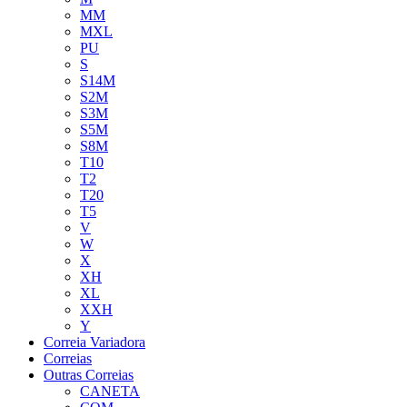
MM
MXL
PU
S
S14M
S2M
S3M
S5M
S8M
T10
T2
T20
T5
V
W
X
XH
XL
XXH
Y
Correia Variadora
Correias
Outras Correias
CANETA