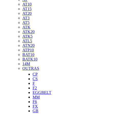
AT10
AT15
AT20
AT3
AT5
ATK
ATK20
ATK5
ATL5
ATN20
ATP10
BAT10
BATK10
14M
OUTRAS
CP
CS
F
F2
EGGBELT
MM
F6
FX
GB