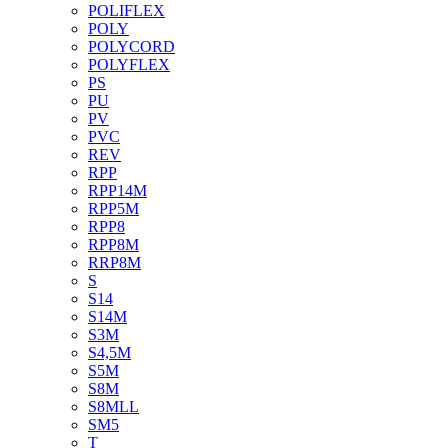
POLIFLEX
POLY
POLYCORD
POLYFLEX
PS
PU
PV
PVC
REV
RPP
RPP14M
RPP5M
RPP8
RPP8M
RRP8M
S
S14
S14M
S3M
S4,5M
S5M
S8M
S8MLL
SM5
T