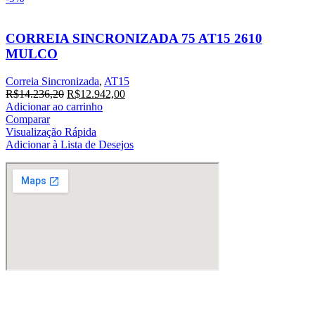
CORREIA SINCRONIZADA 75 AT15 2610
MULCO
Correia Sincronizada
,
AT15
O
O
R$
14.236,20
R$
12.942,00
preço
preço
Adicionar ao carrinho
original
atual
Comparar
era:
é:
Visualização Rápida
R$14.236,20.
R$12.942,00.
Adicionar à Lista de Desejos