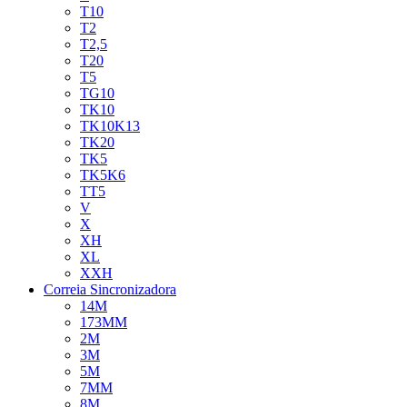
T10
T2
T2,5
T20
T5
TG10
TK10
TK10K13
TK20
TK5
TK5K6
TT5
V
X
XH
XL
XXH
Correia Sincronizadora
14M
173MM
2M
3M
5M
7MM
8M