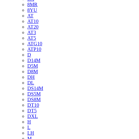
8MR
8YU
AT
AT10
AT20
AT3
AT5
ATG10
ATP10
D
D14M
D5M
D8M
DH
DL
DS14M
DS5M
DS8M
DT10
DT5
DXL
H
L
LH
M