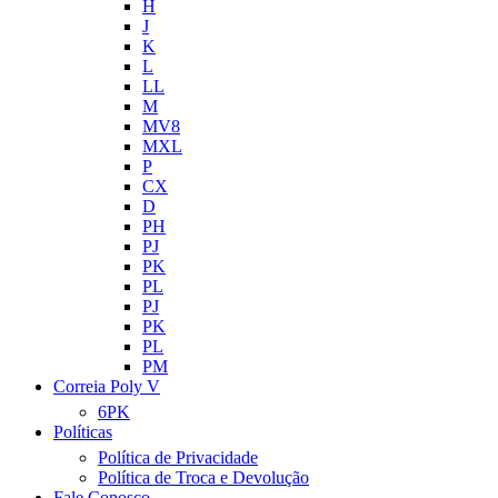
H
J
K
L
LL
M
MV8
MXL
P
CX
D
PH
PJ
PK
PL
PJ
PK
PL
PM
Correia Poly V
6PK
Políticas
Política de Privacidade
Política de Troca e Devolução
Fale Conosco