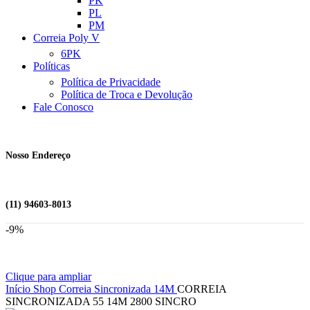
PK
PL
PM
Correia Poly V
6PK
Políticas
Política de Privacidade
Política de Troca e Devolução
Fale Conosco
Nosso Endereço
(11) 94603-8013
-9%
Clique para ampliar
Início
Shop
Correia Sincronizada
14M
CORREIA
SINCRONIZADA 55 14M 2800 SINCRO