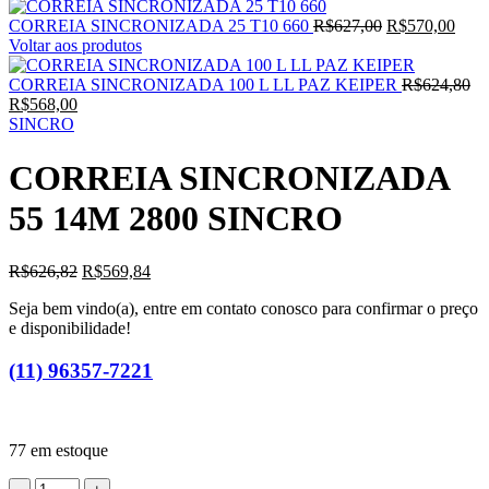
O
O
CORREIA SINCRONIZADA 25 T10 660
R$
627,00
R$
570,00
preço
preç
Voltar aos produtos
original
atual
era:
é:
O
CORREIA SINCRONIZADA 100 L LL PAZ KEIPER
R$
624,80
O
R$627,00.
R$57
pr
R$
568,00
preço
ori
SINCRO
atual
era
é:
R$
CORREIA SINCRONIZADA
R$568,00.
55 14M 2800 SINCRO
O
O
R$
626,82
R$
569,84
preço
preço
Seja bem vindo(a), entre em contato conosco para confirmar o preço
original
atual
e disponibilidade!
era:
é:
R$626,82.
R$569,84.
(11) 96357-7221
77 em estoque
CORREIA