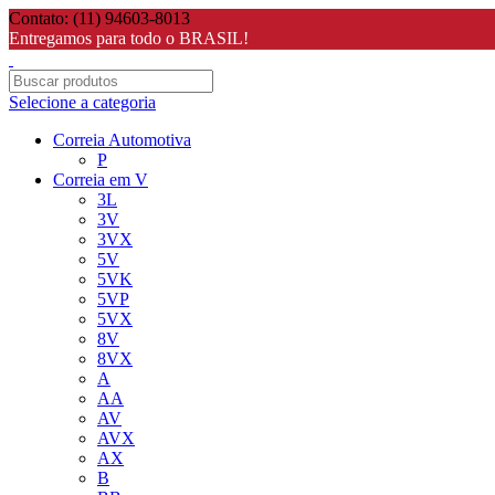
Contato: (11) 94603-8013
Entregamos para todo o BRASIL!
Selecione a categoria
Correia Automotiva
P
Correia em V
3L
3V
3VX
5V
5VK
5VP
5VX
8V
8VX
A
AA
AV
AVX
AX
B