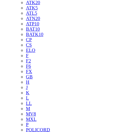
ATK20
ATK5
ATL5
ATN20
ATP10
BAT10
BATK10
CP
CS
ELO
F
F2
F6
FX
GB
H
J
K
L
LL
M
MV8
MXL
P
POLICORD