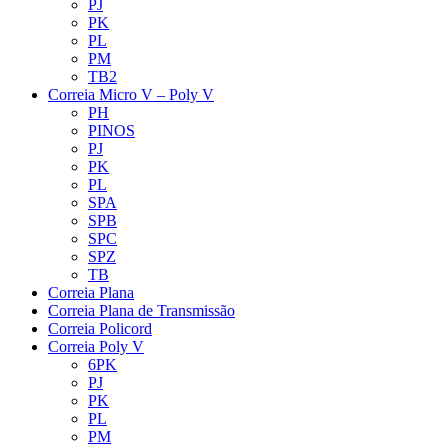
PJ
PK
PL
PM
TB2
Correia Micro V – Poly V
PH
PINOS
PJ
PK
PL
SPA
SPB
SPC
SPZ
TB
Correia Plana
Correia Plana de Transmissão
Correia Policord
Correia Poly V
6PK
PJ
PK
PL
PM