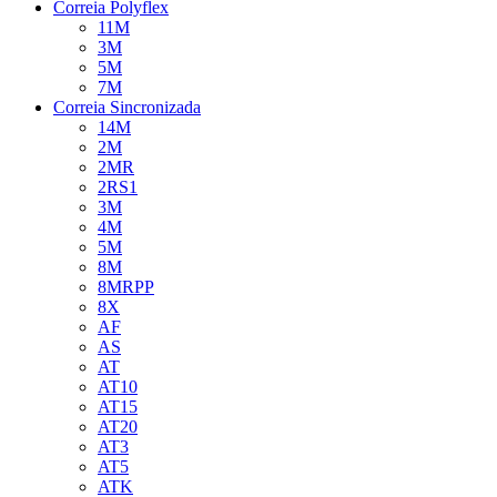
Correia Polyflex
11M
3M
5M
7M
Correia Sincronizada
14M
2M
2MR
2RS1
3M
4M
5M
8M
8MRPP
8X
AF
AS
AT
AT10
AT15
AT20
AT3
AT5
ATK