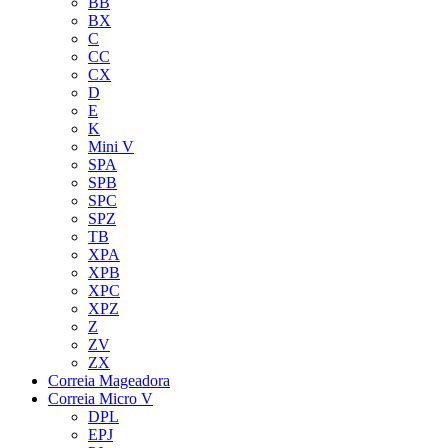
BB
BX
C
CC
CX
D
E
K
Mini V
SPA
SPB
SPC
SPZ
TB
XPA
XPB
XPC
XPZ
Z
ZV
ZX
Correia Mageadora
Correia Micro V
DPL
EPJ