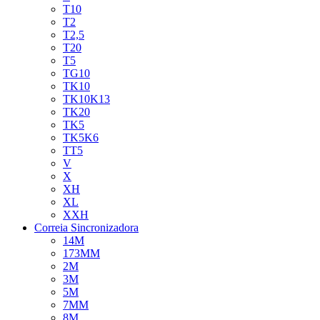
T10
T2
T2,5
T20
T5
TG10
TK10
TK10K13
TK20
TK5
TK5K6
TT5
V
X
XH
XL
XXH
Correia Sincronizadora
14M
173MM
2M
3M
5M
7MM
8M