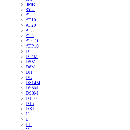
8MR
8YU
AT
AT10
AT20
AT3
AT5
ATG10
ATP10
D
D14M
D5M
D8M
DH
DL
DS14M
DS5M
DS8M
DT10
DT5
DXL
H
L
LH
M