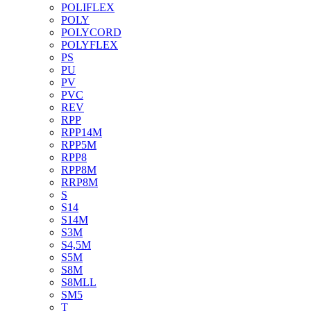
POLIFLEX
POLY
POLYCORD
POLYFLEX
PS
PU
PV
PVC
REV
RPP
RPP14M
RPP5M
RPP8
RPP8M
RRP8M
S
S14
S14M
S3M
S4,5M
S5M
S8M
S8MLL
SM5
T