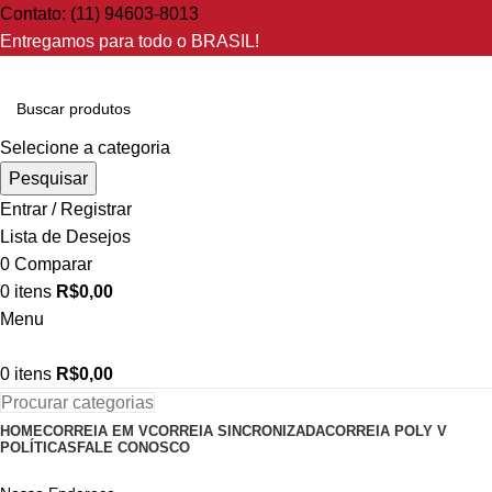
Contato: (11) 94603-8013
Entregamos para todo o BRASIL!
Selecione a categoria
Pesquisar
Entrar / Registrar
Lista de Desejos
0
Comparar
0
itens
R$
0,00
Menu
0
itens
R$
0,00
Procurar categorias
HOME
CORREIA EM V
CORREIA SINCRONIZADA
CORREIA POLY V
POLÍTICAS
FALE CONOSCO