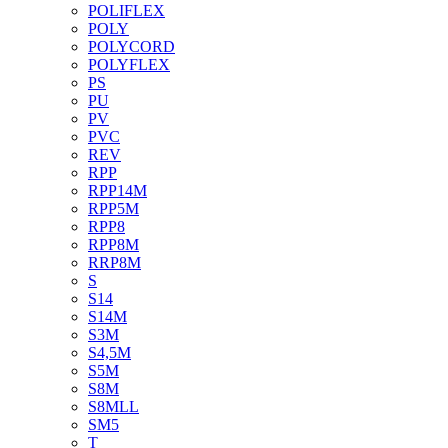
POLIFLEX
POLY
POLYCORD
POLYFLEX
PS
PU
PV
PVC
REV
RPP
RPP14M
RPP5M
RPP8
RPP8M
RRP8M
S
S14
S14M
S3M
S4,5M
S5M
S8M
S8MLL
SM5
T