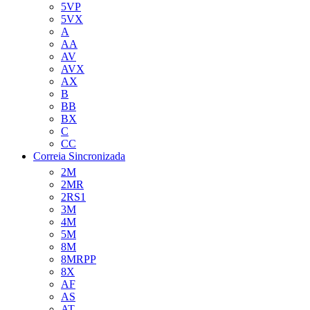
5VP
5VX
A
AA
AV
AVX
AX
B
BB
BX
C
CC
Correia Sincronizada
2M
2MR
2RS1
3M
4M
5M
8M
8MRPP
8X
AF
AS
AT