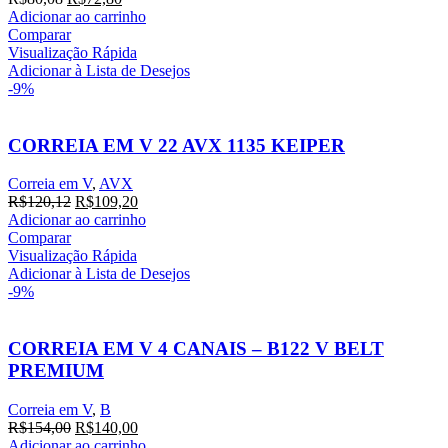
preço
preço
Adicionar ao carrinho
original
atual
Comparar
era:
é:
Visualização Rápida
R$80,08.
R$72,80.
Adicionar à Lista de Desejos
-9%
CORREIA EM V 22 AVX 1135 KEIPER
Correia em V
,
AVX
O
O
R$
120,12
R$
109,20
preço
preço
Adicionar ao carrinho
original
atual
Comparar
era:
é:
Visualização Rápida
R$120,12.
R$109,20.
Adicionar à Lista de Desejos
-9%
CORREIA EM V 4 CANAIS – B122 V BELT
PREMIUM
Correia em V
,
B
O
O
R$
154,00
R$
140,00
preço
preço
Adicionar ao carrinho