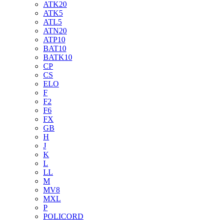
ATK20
ATK5
ATL5
ATN20
ATP10
BAT10
BATK10
CP
CS
ELO
F
F2
F6
FX
GB
H
J
K
L
LL
M
MV8
MXL
P
POLICORD