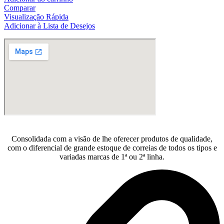
original
atual
Comparar
era:
é:
Visualização Rápida
R$154,00.
R$140,00.
Adicionar à Lista de Desejos
Consolidada com a visão de lhe oferecer produtos de qualidade,
com o diferencial de grande estoque de correias de todos os tipos e
variadas marcas de 1ª ou 2ª linha.