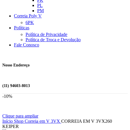
PK
PL
PM
Correia Poly V
6PK
Políticas
Política de Privacidade
Política de Troca e Devolução
Fale Conosco
Nosso Endereço
(11) 94603-8013
-10%
Clique para ampliar
Início
Shop
Correia em V
3VX
CORREIA EM V 3VX260
KEIPER