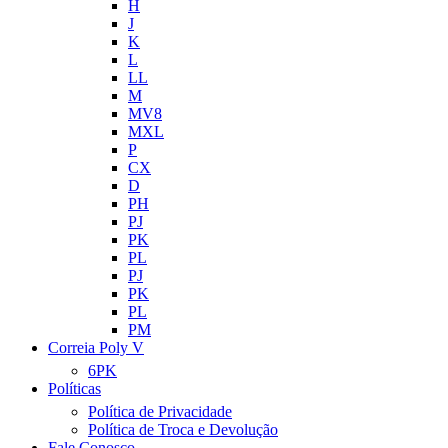
H
J
K
L
LL
M
MV8
MXL
P
CX
D
PH
PJ
PK
PL
PJ
PK
PL
PM
Correia Poly V
6PK
Políticas
Política de Privacidade
Política de Troca e Devolução
Fale Conosco