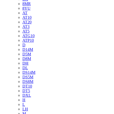
8MR
8YU
AT
AT10
AT20
AT3
AT5
ATG10
ATP10
D
D14M
D5M
D8M
DH
DL
DS14M
DS5M
DS8M
DT10
DT5
DXL
H
L
LH
M