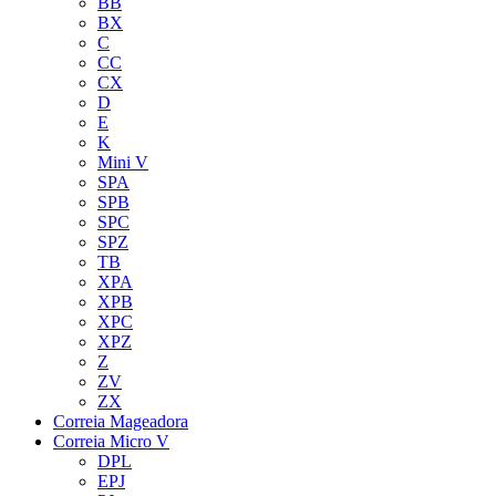
BB
BX
C
CC
CX
D
E
K
Mini V
SPA
SPB
SPC
SPZ
TB
XPA
XPB
XPC
XPZ
Z
ZV
ZX
Correia Mageadora
Correia Micro V
DPL
EPJ