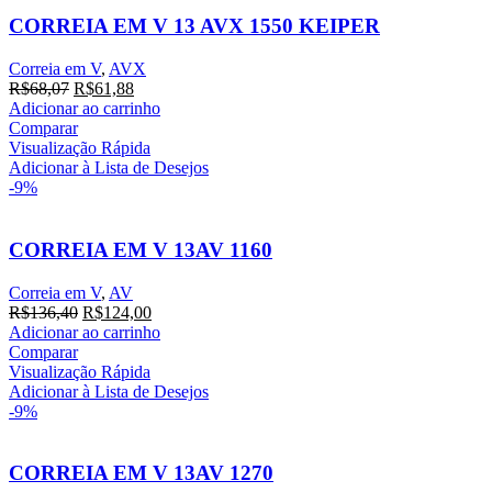
CORREIA EM V 13 AVX 1550 KEIPER
Correia em V
,
AVX
O
O
R$
68,07
R$
61,88
preço
preço
Adicionar ao carrinho
original
atual
Comparar
era:
é:
Visualização Rápida
R$68,07.
R$61,88.
Adicionar à Lista de Desejos
-9%
CORREIA EM V 13AV 1160
Correia em V
,
AV
O
O
R$
136,40
R$
124,00
preço
preço
Adicionar ao carrinho
original
atual
Comparar
era:
é:
Visualização Rápida
R$136,40.
R$124,00.
Adicionar à Lista de Desejos
-9%
CORREIA EM V 13AV 1270