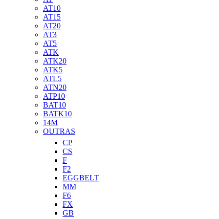
AT10
AT15
AT20
AT3
AT5
ATK
ATK20
ATK5
ATL5
ATN20
ATP10
BAT10
BATK10
14M
OUTRAS
CP
CS
F
F2
EGGBELT
MM
F6
FX
GB