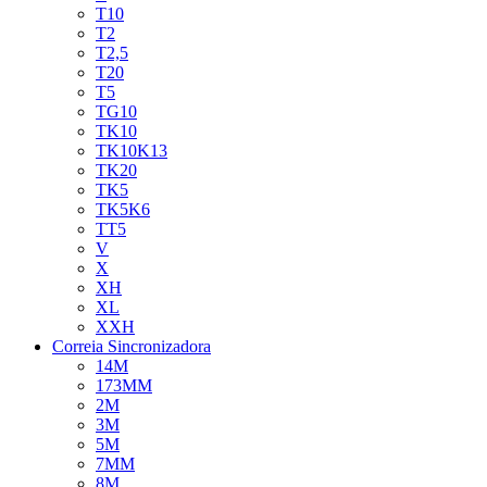
T10
T2
T2,5
T20
T5
TG10
TK10
TK10K13
TK20
TK5
TK5K6
TT5
V
X
XH
XL
XXH
Correia Sincronizadora
14M
173MM
2M
3M
5M
7MM
8M