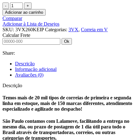
CORREIA
EM
Adicionar ao carrinho
V
Comparar
3VX260
Adicionar à Lista de Desejos
KEIPER
SKU:
3VX260KEIP
Categorias:
3VX
,
Correia em V
quantidade
Calcular Frete
Ok
Share:
Descrição
Informação adicional
Avaliações (0)
Descrição
Temos mais de 20 mil tipos de correias de primeira e segunda
linha em estoque, mais de 150 marcas diferentes, atendimento
especializado e agilizade no despacho!
São Paulo contamos com Lalamove, facilitando a entrega no
mesmo dia, ou prazo de postagem de 1 dia útil para todo o
Brasil através de transportadoras, correios, ou outras
categorias de transportes.