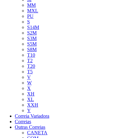
MM
MXL
PU
S
S14M
S2M
S3M
S5M
S8M
T10
T2
T20
T5
V
W
X
XH
XL
XXH
Y
Correia Variadora
Correias
Outras Correias
CANETA