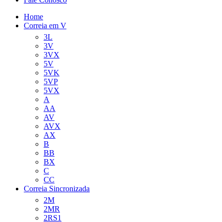
Home
Correia em V
3L
3V
3VX
5V
5VK
5VP
5VX
A
AA
AV
AVX
AX
B
BB
BX
C
CC
Correia Sincronizada
2M
2MR
2RS1