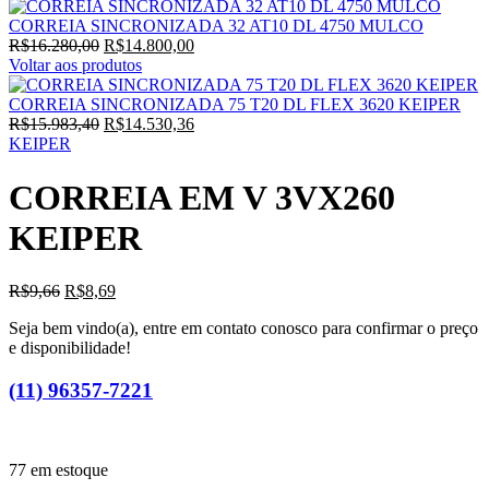
CORREIA SINCRONIZADA 32 AT10 DL 4750 MULCO
O
O
R$
16.280,00
R$
14.800,00
preço
preço
Voltar aos produtos
original
atual
era:
é:
CORREIA SINCRONIZADA 75 T20 DL FLEX 3620 KEIPER
R$16.280,00.
O
R$14.800,00.
O
R$
15.983,40
R$
14.530,36
preço
preço
KEIPER
original
atual
era:
é:
CORREIA EM V 3VX260
R$15.983,40.
R$14.530,36.
KEIPER
O
O
R$
9,66
R$
8,69
preço
preço
Seja bem vindo(a), entre em contato conosco para confirmar o preço
original
atual
e disponibilidade!
era:
é:
R$9,66.
R$8,69.
(11) 96357-7221
77 em estoque