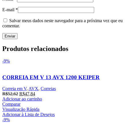
E-mail
*
Salvar meus dados neste navegador para a próxima vez que eu
comentar.
Produtos relacionados
-9%
CORREIA EM V 13 AVX 1200 KEIPER
Correia em V
,
AVX
,
Correias
O
O
R$
52,62
R$
47,84
preço
preço
Adicionar ao carrinho
original
atual
Comparar
era:
é:
Visualização Rápida
R$52,62.
R$47,84.
Adicionar à Lista de Desejos
-9%