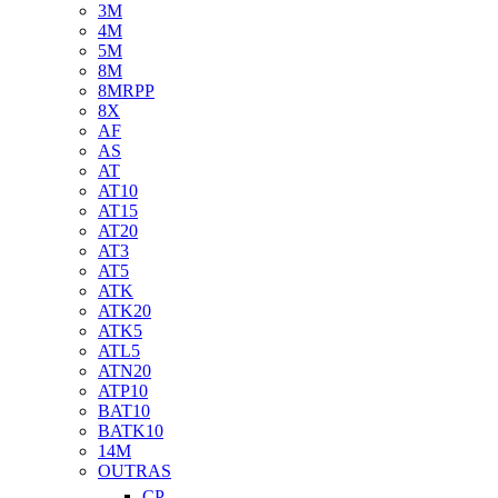
3M
4M
5M
8M
8MRPP
8X
AF
AS
AT
AT10
AT15
AT20
AT3
AT5
ATK
ATK20
ATK5
ATL5
ATN20
ATP10
BAT10
BATK10
14M
OUTRAS
CP