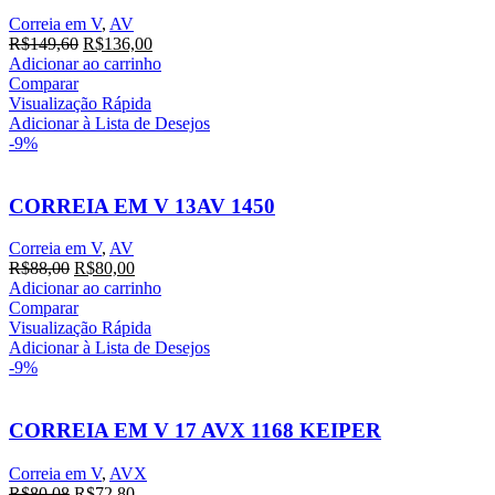
Correia em V
,
AV
O
O
R$
149,60
R$
136,00
preço
preço
Adicionar ao carrinho
original
atual
Comparar
era:
é:
Visualização Rápida
R$149,60.
R$136,00.
Adicionar à Lista de Desejos
-9%
CORREIA EM V 13AV 1450
Correia em V
,
AV
O
O
R$
88,00
R$
80,00
preço
preço
Adicionar ao carrinho
original
atual
Comparar
era:
é:
Visualização Rápida
R$88,00.
R$80,00.
Adicionar à Lista de Desejos
-9%
CORREIA EM V 17 AVX 1168 KEIPER
Correia em V
,
AVX
O
O
R$
80,08
R$
72,80