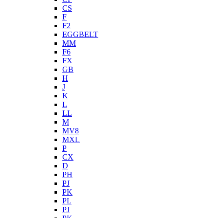
CS
F
F2
EGGBELT
MM
F6
FX
GB
H
J
K
L
LL
M
MV8
MXL
P
CX
D
PH
PJ
PK
PL
PJ