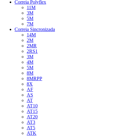
Correia Polyflex
11M
3M
5M
7M
Correia Sincronizada
14M
2M
2MR
2RS1
3M
4M
5M
8M
8MRPP
8X
AF
AS
AT
AT10
AT15
AT20
AT3
AT5
ATK