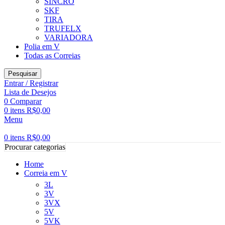
SINCRO
SKF
TIRA
TRUFELX
VARIADORA
Polia em V
Todas as Correias
Pesquisar
Entrar / Registrar
Lista de Desejos
0
Comparar
0
itens
R$
0,00
Menu
0
itens
R$
0,00
Procurar categorias
Home
Correia em V
3L
3V
3VX
5V
5VK