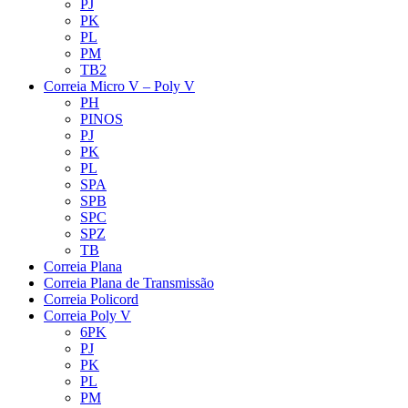
PJ
PK
PL
PM
TB2
Correia Micro V – Poly V
PH
PINOS
PJ
PK
PL
SPA
SPB
SPC
SPZ
TB
Correia Plana
Correia Plana de Transmissão
Correia Policord
Correia Poly V
6PK
PJ
PK
PL
PM