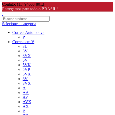
Contato: (11) 94603-8013
Entregamos para todo o BRASIL!
Selecione a categoria
Correia Automotiva
P
Correia em V
3L
3V
3VX
5V
5VK
5VP
5VX
8V
8VX
A
AA
AV
AVX
AX
B