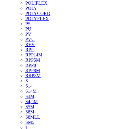
POLIFLEX
POLY
POLYCORD
POLYFLEX
PS
PU
PV
PVC
REV
RPP
RPP14M
RPP5M
RPP8
RPP8M
RRP8M
S
S14
S14M
S3M
S4,5M
S5M
S8M
S8MLL
SM5
T