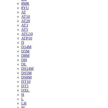
8MR
8YU
AT
AT10
AT20
AT3
AT5
ATG10
ATP10
D
D14M
D5M
D8M
DH
DL
DS14M
DS5M
DS8M
DT10
DT5
DXL
H
L
LH
M