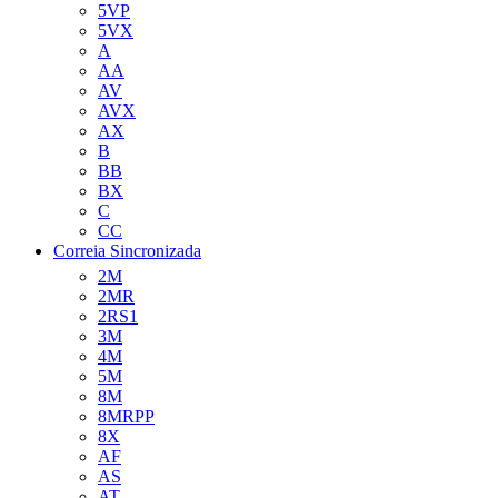
5VP
5VX
A
AA
AV
AVX
AX
B
BB
BX
C
CC
Correia Sincronizada
2M
2MR
2RS1
3M
4M
5M
8M
8MRPP
8X
AF
AS
AT