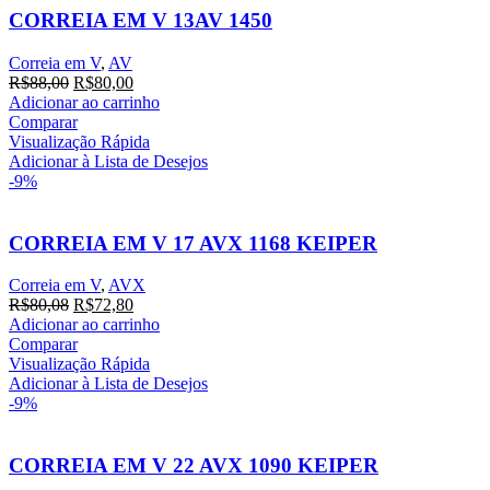
CORREIA EM V 13AV 1450
Correia em V
,
AV
O
O
R$
88,00
R$
80,00
preço
preço
Adicionar ao carrinho
original
atual
Comparar
era:
é:
Visualização Rápida
R$88,00.
R$80,00.
Adicionar à Lista de Desejos
-9%
CORREIA EM V 17 AVX 1168 KEIPER
Correia em V
,
AVX
O
O
R$
80,08
R$
72,80
preço
preço
Adicionar ao carrinho
original
atual
Comparar
era:
é:
Visualização Rápida
R$80,08.
R$72,80.
Adicionar à Lista de Desejos
-9%
CORREIA EM V 22 AVX 1090 KEIPER