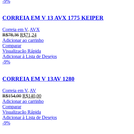
-9%
CORREIA EM V 13 AVX 1775 KEIPER
Correia em V
,
AVX
O
O
R$
78,36
R$
71,24
preço
preço
Adicionar ao carrinho
original
atual
Comparar
era:
é:
Visualização Rápida
R$78,36.
R$71,24.
Adicionar à Lista de Desejos
-9%
CORREIA EM V 13AV 1280
Correia em V
,
AV
O
O
R$
154,00
R$
140,00
preço
preço
Adicionar ao carrinho
original
atual
Comparar
era:
é:
Visualização Rápida
R$154,00.
R$140,00.
Adicionar à Lista de Desejos
-9%