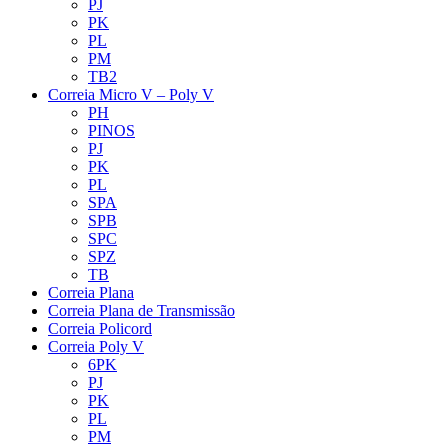
PJ
PK
PL
PM
TB2
Correia Micro V – Poly V
PH
PINOS
PJ
PK
PL
SPA
SPB
SPC
SPZ
TB
Correia Plana
Correia Plana de Transmissão
Correia Policord
Correia Poly V
6PK
PJ
PK
PL
PM