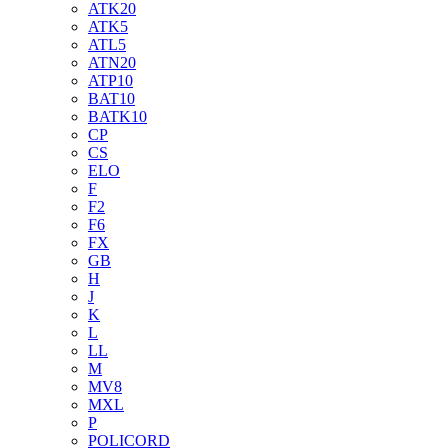
ATK20
ATK5
ATL5
ATN20
ATP10
BAT10
BATK10
CP
CS
ELO
F
F2
F6
FX
GB
H
J
K
L
LL
M
MV8
MXL
P
POLICORD