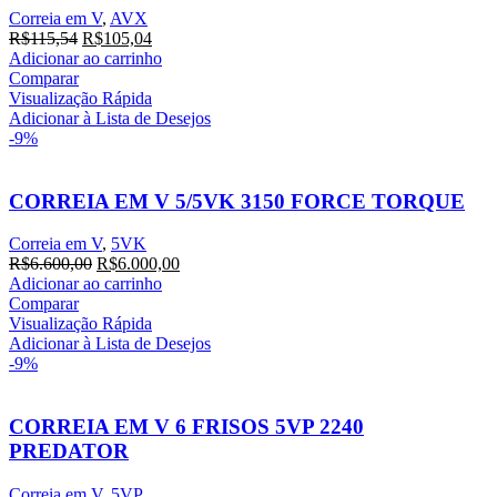
Correia em V
,
AVX
O
O
R$
115,54
R$
105,04
preço
preço
Adicionar ao carrinho
original
atual
Comparar
era:
é:
Visualização Rápida
R$115,54.
R$105,04.
Adicionar à Lista de Desejos
-9%
CORREIA EM V 5/5VK 3150 FORCE TORQUE
Correia em V
,
5VK
O
O
R$
6.600,00
R$
6.000,00
preço
preço
Adicionar ao carrinho
original
atual
Comparar
era:
é:
Visualização Rápida
R$6.600,00.
R$6.000,00.
Adicionar à Lista de Desejos
-9%
CORREIA EM V 6 FRISOS 5VP 2240
PREDATOR
Correia em V
,
5VP