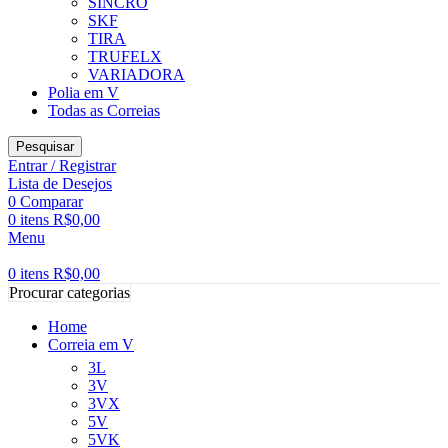
SINCRO
SKF
TIRA
TRUFELX
VARIADORA
Polia em V
Todas as Correias
Pesquisar
Entrar / Registrar
Lista de Desejos
0
Comparar
0
itens
R$
0,00
Menu
0
itens
R$
0,00
Procurar categorias
Home
Correia em V
3L
3V
3VX
5V
5VK