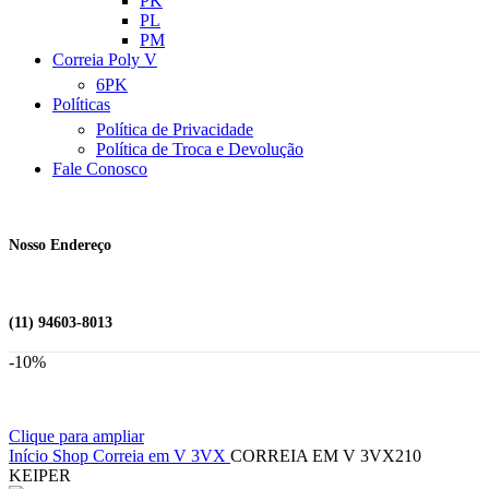
PK
PL
PM
Correia Poly V
6PK
Políticas
Política de Privacidade
Política de Troca e Devolução
Fale Conosco
Nosso Endereço
(11) 94603-8013
-10%
Clique para ampliar
Início
Shop
Correia em V
3VX
CORREIA EM V 3VX210
KEIPER