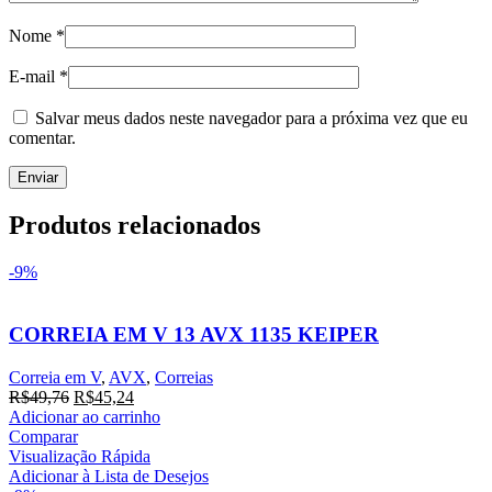
Nome
*
E-mail
*
Salvar meus dados neste navegador para a próxima vez que eu
comentar.
Produtos relacionados
-9%
CORREIA EM V 13 AVX 1135 KEIPER
Correia em V
,
AVX
,
Correias
O
O
R$
49,76
R$
45,24
preço
preço
Adicionar ao carrinho
original
atual
Comparar
era:
é:
Visualização Rápida
R$49,76.
R$45,24.
Adicionar à Lista de Desejos