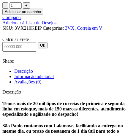
CORREIA
EM
Adicionar ao carrinho
V
Comparar
3VX210
Adicionar à Lista de Desejos
KEIPER
SKU:
3VX210KEIP
Categorias:
3VX
,
Correia em V
quantidade
Calcular Frete
Ok
Share:
Descrição
Informação adicional
Avaliações (0)
Descrição
Temos mais de 20 mil tipos de correias de primeira e segunda
linha em estoque, mais de 150 marcas diferentes, atendimento
especializado e agilizade no despacho!
São Paulo contamos com Lalamove, facilitando a entrega no
mesmo dia, ou prazo de postagem de 1 dia útil para todo o