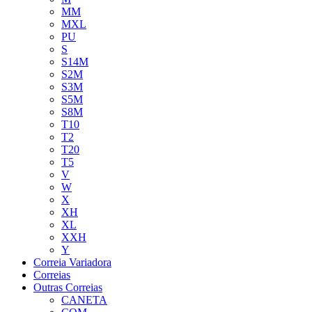
MM
MXL
PU
S
S14M
S2M
S3M
S5M
S8M
T10
T2
T20
T5
V
W
X
XH
XL
XXH
Y
Correia Variadora
Correias
Outras Correias
CANETA