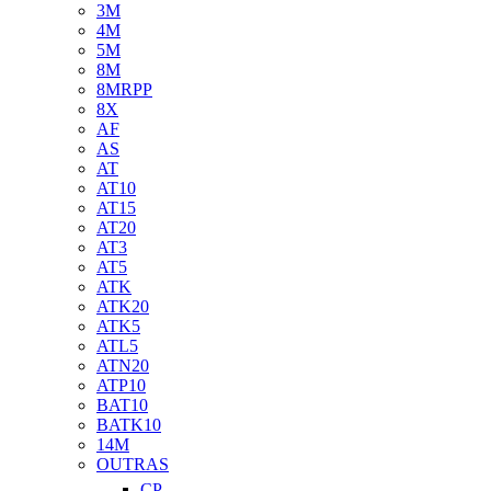
3M
4M
5M
8M
8MRPP
8X
AF
AS
AT
AT10
AT15
AT20
AT3
AT5
ATK
ATK20
ATK5
ATL5
ATN20
ATP10
BAT10
BATK10
14M
OUTRAS
CP