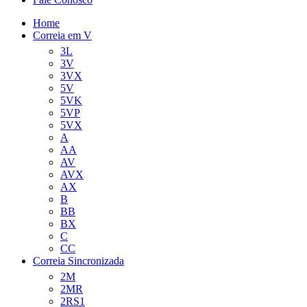
Home
Correia em V
3L
3V
3VX
5V
5VK
5VP
5VX
A
AA
AV
AVX
AX
B
BB
BX
C
CC
Correia Sincronizada
2M
2MR
2RS1