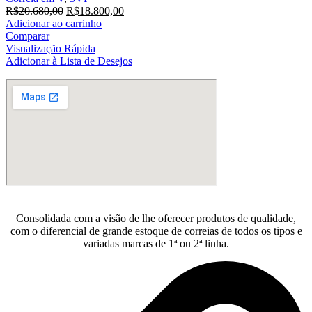
O
O
R$
20.680,00
R$
18.800,00
preço
preço
Adicionar ao carrinho
original
atual
Comparar
era:
é:
Visualização Rápida
R$20.680,00.
R$18.800,00.
Adicionar à Lista de Desejos
Consolidada com a visão de lhe oferecer produtos de qualidade,
com o diferencial de grande estoque de correias de todos os tipos e
variadas marcas de 1ª ou 2ª linha.