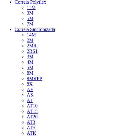
Correia Polyflex
11M
3M
5M
7M
Correia Sincronizada
14M
2M
2MR
2RS1
3M
4M
5M
8M
8MRPP
8X
AF
AS
AT
AT10
AT15
AT20
AT3
AT5
ATK