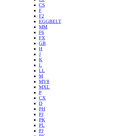
CS
F
F2
EGGBELT
MM
F6
FX
GB
H
J
K
L
LL
M
MV8
MXL
P
CX
D
PH
PJ
PK
PL
PJ