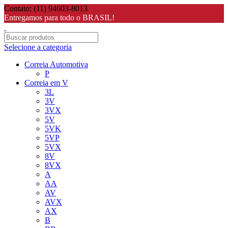
Contato: (11) 94603-8013
Entregamos para todo o BRASIL!
Selecione a categoria
Correia Automotiva
P
Correia em V
3L
3V
3VX
5V
5VK
5VP
5VX
8V
8VX
A
AA
AV
AVX
AX
B