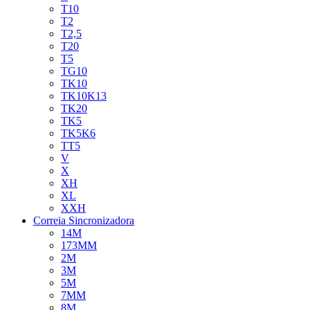
T10
T2
T2,5
T20
T5
TG10
TK10
TK10K13
TK20
TK5
TK5K6
TT5
V
X
XH
XL
XXH
Correia Sincronizadora
14M
173MM
2M
3M
5M
7MM
8M