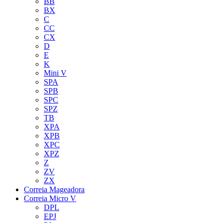
BB
BX
C
CC
CX
D
E
K
Mini V
SPA
SPB
SPC
SPZ
TB
XPA
XPB
XPC
XPZ
Z
ZV
ZX
Correia Mageadora
Correia Micro V
DPL
EPJ