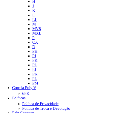
H
J
K
L
LL
M
MV8
MXL
P
CX
D
PH
PJ
PK
PL
PJ
PK
PL
PM
Correia Poly V
6PK
Políticas
Política de Privacidade
Política de Troca e Devolução
Fale Conosco