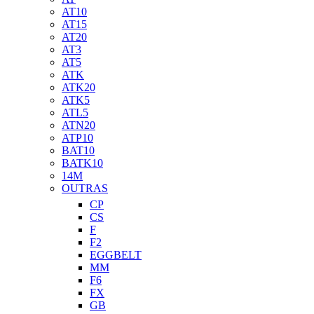
AT10
AT15
AT20
AT3
AT5
ATK
ATK20
ATK5
ATL5
ATN20
ATP10
BAT10
BATK10
14M
OUTRAS
CP
CS
F
F2
EGGBELT
MM
F6
FX
GB